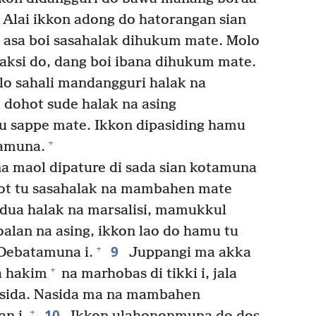
Alai ikkon adong do hatorangan sian
asa boi sasahalak dihukum mate. Molo
saksi do, dang boi ibana dihukum mate.
lo sahali mandangguri halak na
 dohot sude halak na asing
u sappe mate. Ikkon dipasiding hamu
+
gamuna.
a maol dipature di sada sian kotamuna
ngot tu sasahalak na mambahen mate
 dua halak na marsalisi, mamukkul
lan na asing, ikkon lao do hamu tu
9
+
 Debatamuna i.
Juppangi ma akka
+
a hakim
na marhobas di tikki i, jala
asida. Nasida ma na mambahen
10
+