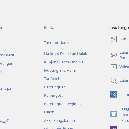
n
Barita
Link
Langs
Kunj
Taringot Hami
Lului
Na Jotjot Disukkun Halak
ku Kecil
(opens
Parp
Kunjungi Hamu ma Au
new
ndangan
Vide
window)
Hubungi ma Hami
ri
Tur Betel
Lului
Parpunguan
rsiajari
Sum
Parningotan
(opens
new
Parpunguan Regional
window)
PER
Ulaon
ONL
(opens
Akka Pengalaman
Pab
®
ting
new
window)
Di Liat Portibi On