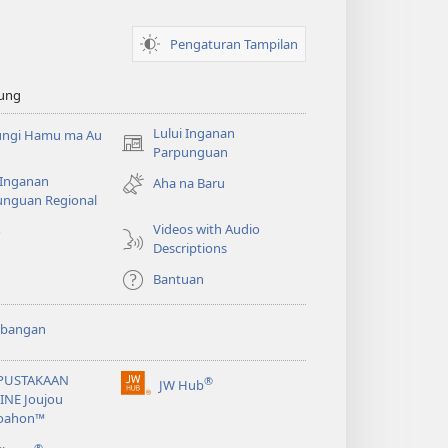
Pengaturan Tampilan
ung
Lului Inganan
ungi Hamu ma Au
(opens
Parpunguan
new
 Inganan
Aha na Baru
window)
unguan Regional
Videos with Audio
o
Descriptions
Bantuan
bangan
PUSTAKAAN
®
JW Hub
(opens
INE Joujou
new
oahon™
window)
®