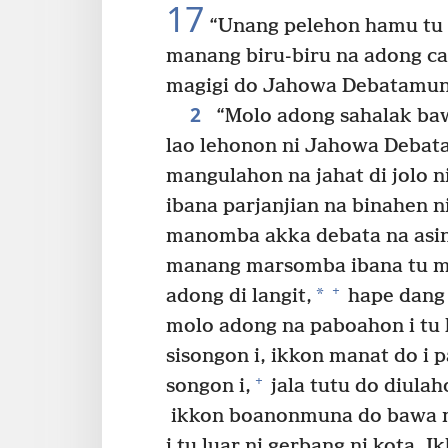
17
“Unang pelehon hamu tu
manang biru-biru na adong c
magigi do Jahowa Debatamuna
2
“Molo adong sahalak baw
lao lehonon ni Jahowa Debata
mangulahon na jahat di jolo n
ibana parjanjian na binahen n
manomba akka debata na asin
manang marsomba ibana tu ma
+
*
adong di langit,
hape dang 
molo adong na paboahon i tu
sisongon i, ikkon manat do i
+
songon i,
jala tutu do diulah
ikkon boanonmuna do bawa m
i tu luar ni gerbang ni kota.