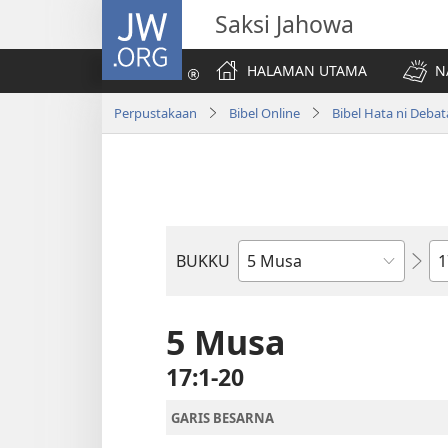
JW.ORG
Saksi Jahowa
HALAMAN UTAMA
N
Perpustakaan
Bibel Online
Bibel Hata ni Deba
Bi
BUKKU
Bukku
ni
Bibel
5 Musa
17:1-20
GARIS BESARNA