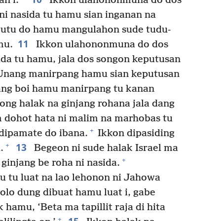
an i.
Ikkon ulahononmuna do dos
ni nasida tu hamu sian inganan na
situtu do hamu mangulahon sude tudu-
11
mu.
Ikkon ulahononmuna do dos
ida tu hamu, jala dos songon keputusan
nang manirpang hamu sian keputusan
Dang boi hamu manirpang tu kanan
ng halak na ginjang rohana jala dang
 dohot hata ni malim na marhobas tu
+
dipamate do ibana.
Ikkon dipasiding
13
+
.
Begeon ni sude halak Israel ma
+
 ginjang be roha ni nasida.
tu luat na lao lehonon ni Jahowa
olo dung dibuat hamu luat i, gabe
 hamu, ‘Beta ma tapillit raja di hita
+