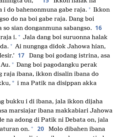
15
lilingta on,’
Ikkon halak na
+
a i do bahenonmuna gabe raja.
Ikkon
so do na boi gabe raja. Dang boi
16
na so sian donganmuna sabangso.
+
aja i.
Jala dang boi suruonna halak
+
da.
Ai nungnga didok Jahowa hian,
17
sir.’
Dang boi godang istrina, asa
+
 Au.
Dang boi pagodangku perak
raja ibana, ikkon disalin ibana do
*
kku,
i ma Patik na disippan akka
 bukku i di ibana, jala ikkon dijaha
sa marsiajar ibana makkabiari Jahowa
e na adong di Patik ni Debata on, jala
20
+
aturan on.
Molo dibahen ibana