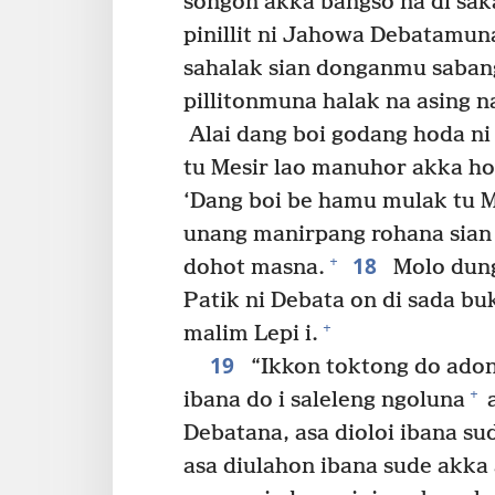
songon akka bangso na di saka
pinillit ni Jahowa Debatamun
sahalak sian donganmu sabang
pillitonmuna halak na asing 
Alai dang boi godang hoda ni r
tu Mesir lao manuhor akka ho
‘Dang boi be hamu mulak tu Me
unang manirpang rohana sian
18
+
dohot masna.
Molo dung 
Patik ni Debata on di sada bu
+
malim Lepi i.
19
“Ikkon toktong do adong
+
ibana do i saleleng ngoluna
a
Debatana, asa dioloi ibana sud
asa diulahon ibana sude akka 