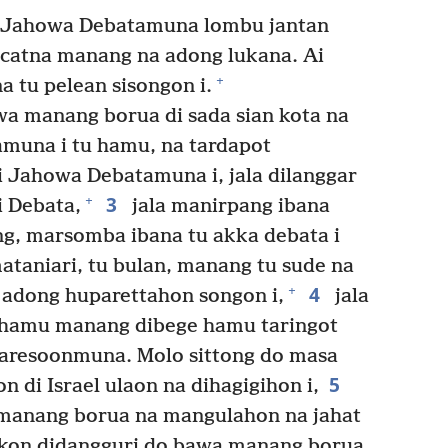
 Jahowa Debatamuna lombu jantan
acatna manang na adong lukana. Ai
+
 tu pelean sisongon i.
a manang borua di sada sian kota na
muna i tu hamu, na tardapot
i Jahowa Debatamuna i, jala dilanggar
3
+
i Debata,
jala manirpang ibana
g, marsomba ibana tu akka debata i
taniari, tu bulan, manang tu sude na
4
+
adong huparettahon songon i,
jala
 hamu manang dibege hamu taringot
 paresoonmuna. Molo sittong do masa
5
on di Israel ulaon na dihagigihon i,
anang borua na mangulahon na jahat
 Ikkon didangguri do bawa manang borua