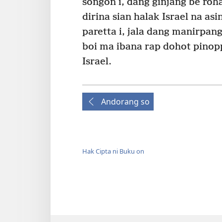
songon i, dang ginjang be roh
dirina sian halak Israel na as
paretta i, jala dang manirpang
boi ma ibana rap dohot pinop
Israel.
Andorang so
Hak Cipta ni Buku on