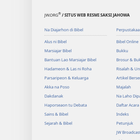
®
JW.ORG
/ SITUS WEB RESMI SAKSI JAHOWA
Na Diajarhon di Bibel
Perpustakaa
Alus ni Bibel
Bibel Online
Marsiajar Bibel
Bukku
Bantuan Lao Marsiajar Bibel
Brosur & Buk
Hadameon & Las ni Roha
Risalah & U
Parsaripeon & Keluarga
Artikel Berse
Akka na Poso
Majalah
Dakdanak
Na Laho Dipa
Haporseaon tu Debata
Daftar Acara
Sains & Bibel
Indeks
Sejarah & Bibel
Petunjuk
JW Broadcas