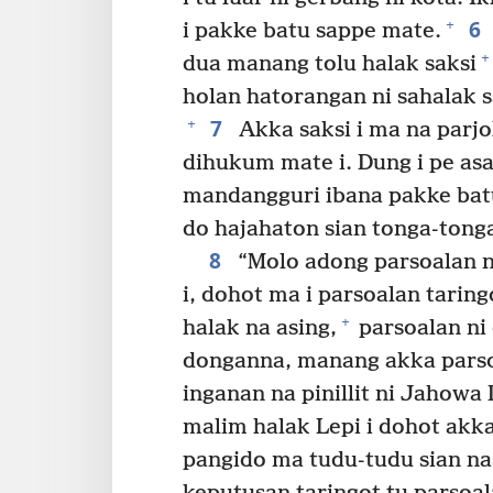
6
+
i pakke batu sappe mate.
+
dua manang tolu halak saksi
holan hatorangan ni sahalak 
7
+
Akka saksi i ma na parjo
dihukum mate i. Dung i pe asa
mandangguri ibana pakke bat
do hajahaton sian tonga-ton
8
“Molo adong parsoalan n
i, dohot ma i parsoalan tari
+
halak na asing,
parsoalan ni
donganna, manang akka parsoa
inganan na pinillit ni Jahowa
malim halak Lepi i dohot akk
pangido ma tudu-tudu sian n