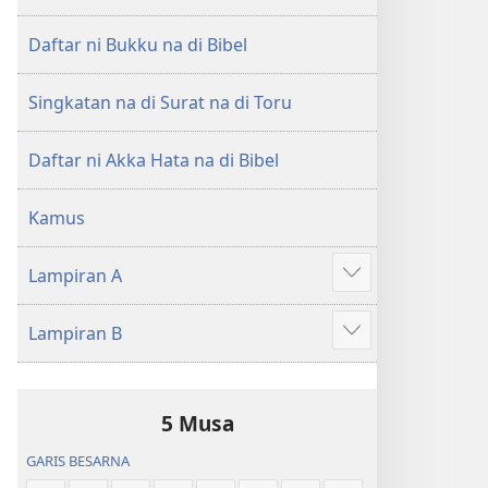
di
di
Tano
Tano
Daftar ni Bukku na di Bibel
na
na
Imbaru
Imbaru
Singkatan na di Surat na di Toru
Daftar ni Akka Hata na di Bibel
Kamus
Lampiran A
Patudu
na
Lampiran B
umgodang
Patudu
na
umgodang
5 Musa
GARIS BESARNA