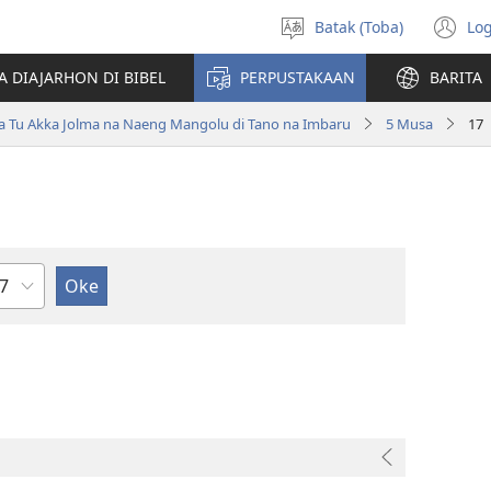
Batak (Toba)
Log
Pillit
(o
Hata
n
A DIAJARHON DI BIBEL
PERPUSTAKAAN
BARITA
wi
ta Tu Akka Jolma na Naeng Mangolu di Tano na Imbaru
5 Musa
17
ndu