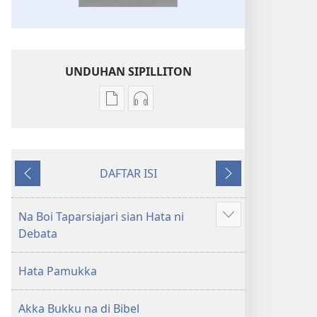
UNDUHAN SIPILLITON
Sipilliton
Sipiliton
lao
mandownload
mandownload
audio
Bibel
Bibel
DAFTAR ISI
Hata
Hata
Andorang
Na
ni
ni
so
Mangihut
Debata
Debata
Na Boi Taparsiajari sian Hata ni
Patudu
tu
tu
Debata
na
Akka
Akka
umgodang
Jolma
Jolma
Hata Pamukka
na
na
Naeng
Naeng
Akka Bukku na di Bibel
Mangolu
Mangolu