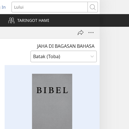
 In
pens
Lului
ew
TARINGOT HAMI
ndow)
JAHA DI BAGASAN BAHASA