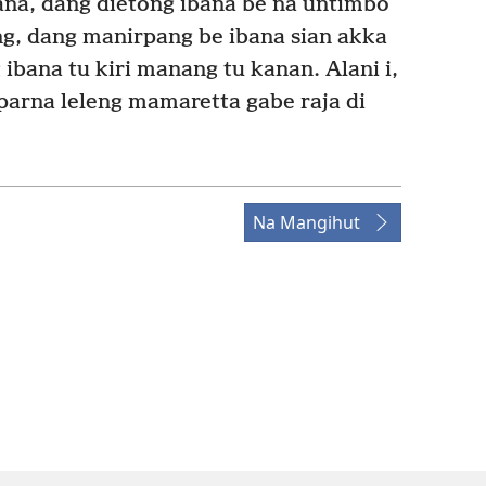
ana, dang dietong ibana be na untimbo
ing, dang manirpang be ibana sian akka
 ibana tu kiri manang tu kanan. Alani i,
parna leleng mamaretta gabe raja di
Na Mangihut