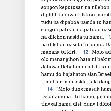
keputusan taringot tu parsoal
songon keputusan na nilehon 
dipillit Jahowa i. Ikkon mar
tudu na dipaboa nasida tu ha
songon patik na dipatudu nas
+
na dilehon nasida tu hamu.
U
na dilehon nasida tu hamu. 
12
+
manang tu kiri.
Molo ado
olo manangihon hata ni hakim
Jahowa Debatamuna i, ikkon 
hamu do hajahaton sian Israel
i, mabiar ma nasida, jala dang
14
“Molo dung masuk hamu 
Debatamuna i tu hamu, jala m
tinggal hamu disi, dung i didok