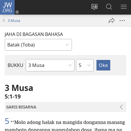
JW.ORG
Log
In
Ganti
Lului
PA
(opens
hata
di
ME
3 Musa
new
situs
JW.ORG
window)
JAHA DI BAGASAN BAHASA
Bindu
BUKKU
Bukku
ni
Bibel
3 Musa
5:1-19
GARIS BESARNA
5
“‘Molo adong halak na mangida donganna manang
mamboto donganna mangulahon dosa, ibana ma na