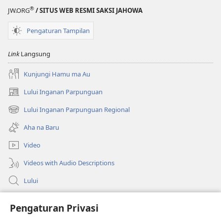
®
JW.ORG
/ SITUS WEB RESMI SAKSI JAHOWA
Pengaturan Tampilan
Link
Langsung
Kunjungi Hamu ma Au
Lului Inganan Parpunguan
(opens
new
Lului Inganan Parpunguan Regional
(opens
window)
new
Aha na Baru
window)
Video
Videos with Audio Descriptions
Lului
Bantuan
Pengaturan Privasi