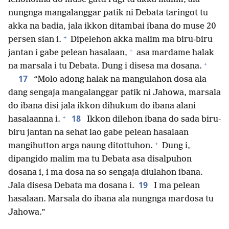
nungnga mangalanggar patik ni Debata taringot tu
akka na badia, jala ikkon ditambai ibana do muse 20
+
persen sian i.
Dipelehon akka malim ma biru-biru
+
jantan i gabe pelean hasalaan,
asa mardame halak
+
na marsala i tu Debata. Dung i disesa ma dosana.
17
“Molo adong halak na mangulahon dosa ala
dang sengaja mangalanggar patik ni Jahowa, marsala
do ibana disi jala ikkon dihukum do ibana alani
+
18
hasalaanna i.
Ikkon dilehon ibana do sada biru-
biru jantan na sehat lao gabe pelean hasalaan
+
mangihutton arga naung ditottuhon.
Dung i,
dipangido malim ma tu Debata asa disalpuhon
dosana i, i ma dosa na so sengaja diulahon ibana.
19
Jala disesa Debata ma dosana i.
I ma pelean
hasalaan. Marsala do ibana ala nungnga mardosa tu
Jahowa.”