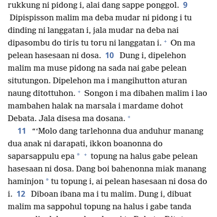
9
rukkung ni pidong i, alai dang sappe ponggol.
Dipispisson malim ma deba mudar ni pidong i tu
dinding ni langgatan i, jala mudar na deba nai
+
dipasombu do tiris tu toru ni langgatan i.
On ma
10
pelean hasesaan ni dosa.
Dung i, dipelehon
malim ma muse pidong na sada nai gabe pelean
situtungon. Dipelehon ma i mangihutton aturan
+
naung ditottuhon.
Songon i ma dibahen malim i lao
mambahen halak na marsala i mardame dohot
+
Debata. Jala disesa ma dosana.
11
“‘Molo dang tarlehonna dua anduhur manang
dua anak ni darapati, ikkon boanonna do
+
*
saparsappulu epa
topung na halus gabe pelean
hasesaan ni dosa. Dang boi bahenonna miak manang
*
haminjon
tu topung i, ai pelean hasesaan ni dosa do
12
i.
Diboan ibana ma i tu malim. Dung i, dibuat
malim ma sappohul topung na halus i gabe tanda