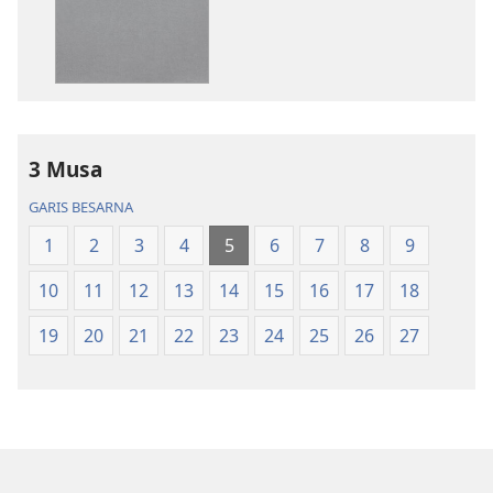
Bibel
Bibel
Hata
Hata
ni
ni
Debata
Debata
tu
tu
Akka
Akka
3 Musa
Jolma
Jolma
na
na
GARIS BESARNA
Naeng
Naeng
1
2
3
4
5
6
7
8
9
Mangolu
Mangolu
di
di
10
11
12
13
14
15
16
17
18
Tano
Tano
na
na
19
20
21
22
23
24
25
26
27
Imbaru
Imbaru