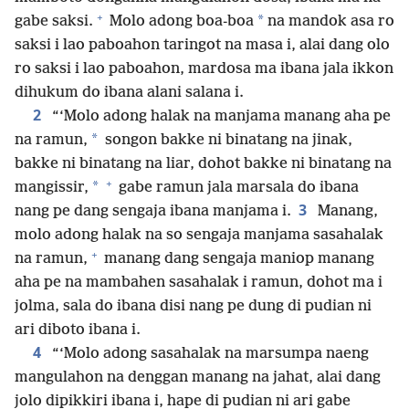
+
*
gabe saksi.
Molo adong boa-boa
na mandok asa ro
saksi i lao paboahon taringot na masa i, alai dang olo
ro saksi i lao paboahon, mardosa ma ibana jala ikkon
dihukum do ibana alani salana i.
2
“‘Molo adong halak na manjama manang aha pe
*
na ramun,
songon bakke ni binatang na jinak,
bakke ni binatang na liar, dohot bakke ni binatang na
+
*
mangissir,
gabe ramun jala marsala do ibana
3
nang pe dang sengaja ibana manjama i.
Manang,
molo adong halak na so sengaja manjama sasahalak
+
na ramun,
manang dang sengaja maniop manang
aha pe na mambahen sasahalak i ramun, dohot ma i
jolma, sala do ibana disi nang pe dung di pudian ni
ari diboto ibana i.
4
“‘Molo adong sasahalak na marsumpa naeng
mangulahon na denggan manang na jahat, alai dang
jolo dipikkiri ibana i, hape di pudian ni ari gabe