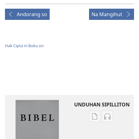
Andorang so
Na Mangihut
Hak Cipta ni Buku on
UNDUHAN SIPILLITON
Sipilliton
Sipiliton
lao
mandownloa
mandownload
audio