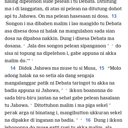
naung dipelehon sude pelean i tu Debata. Ditutung
ma i di langgatan, di atas ni pelean na ditutung dohot
13
api tu Jahowa. On ma pelean hasesaan ni dosa.
Songon i ma dibahen malim i lao mangido tu Debata
asa disesa dosa ni halak na mangulahon sada sian
dosa na dipaboa nakkin. Dung i disesa Debata ma
+
+
*
dosana.
Jala dos songon pelean sipanganon
do
sisa ni topung na dipelehon i, gabe appuna ni akka
+
malim do.’”
14
15
Didok Jahowa ma muse tu si Musa,
“Molo
adong halak na so setia ala dang sengaja
mangalanggar patik ni Debata taringot tu akka na
+
*
badia appuna ni Jahowa,
ikkon boanonna do
sada biru-biru jantan na sehat gabe pelean hasalaan
+
*
tu Jahowa.
Ditottuhon malim i ma piga sekel
perak arga ni binatang i, mangihutton ukkuran sekel
+
16
*
na dipakke di inganan na badia.
Dung i ikkon
lehononna do muse gatti rugi tu akka malim, ala