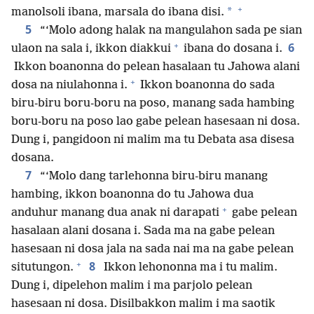
+
*
manolsoli ibana, marsala do ibana disi.
5
“‘Molo adong halak na mangulahon sada pe sian
+
6
ulaon na sala i, ikkon diakkui
ibana do dosana i.
Ikkon boanonna do pelean hasalaan tu Jahowa alani
+
dosa na niulahonna i.
Ikkon boanonna do sada
biru-biru boru-boru na poso, manang sada hambing
boru-boru na poso lao gabe pelean hasesaan ni dosa.
Dung i, pangidoon ni malim ma tu Debata asa disesa
dosana.
7
“‘Molo dang tarlehonna biru-biru manang
hambing, ikkon boanonna do tu Jahowa dua
+
anduhur manang dua anak ni darapati
gabe pelean
hasalaan alani dosana i. Sada ma na gabe pelean
hasesaan ni dosa jala na sada nai ma na gabe pelean
+
8
situtungon.
Ikkon lehononna ma i tu malim.
Dung i, dipelehon malim i ma parjolo pelean
hasesaan ni dosa. Disilbakkon malim i ma saotik