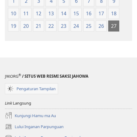
1
2
3
4
5
6
7
8
9
Mangolu
Mangolu
di
di
10
11
12
13
14
15
16
17
18
Tano
Tano
na
na
19
20
21
22
23
24
25
26
27
Imbaru
Imbaru
®
JW.ORG
/ SITUS WEB RESMI SAKSI JAHOWA
Pengaturan Tampilan
Link
Langsung
Kunjungi Hamu ma Au
Lului Inganan Parpunguan
(opens
new