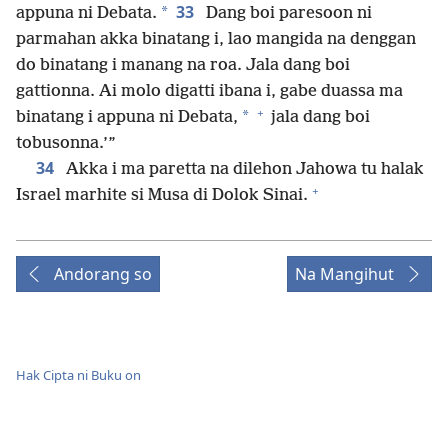
33
*
appuna ni Debata.
Dang boi paresoon ni
parmahan akka binatang i, lao mangida na denggan
do binatang i manang na roa. Jala dang boi
gattionna. Ai molo digatti ibana i, gabe duassa ma
+
*
binatang i appuna ni Debata,
jala dang boi
tobusonna.’”
34
Akka i ma paretta na dilehon Jahowa tu halak
+
Israel marhite si Musa di Dolok Sinai.
Andorang so
Na Mangihut
Hak Cipta ni Buku on