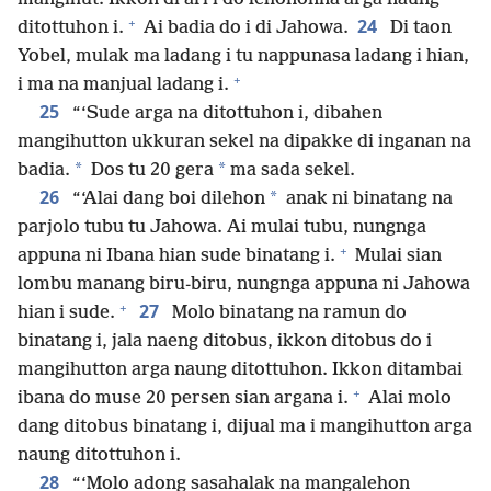
+
24
ditottuhon i.
Ai badia do i di Jahowa.
Di taon
Yobel, mulak ma ladang i tu nappunasa ladang i hian,
+
i ma na manjual ladang i.
25
“‘Sude arga na ditottuhon i, dibahen
mangihutton ukkuran sekel na dipakke di inganan na
*
*
badia.
Dos tu 20 gera
ma sada sekel.
26
*
“‘Alai dang boi dilehon
anak ni binatang na
parjolo tubu tu Jahowa. Ai mulai tubu, nungnga
+
appuna ni Ibana hian sude binatang i.
Mulai sian
lombu manang biru-biru, nungnga appuna ni Jahowa
+
27
hian i sude.
Molo binatang na ramun do
binatang i, jala naeng ditobus, ikkon ditobus do i
mangihutton arga naung ditottuhon. Ikkon ditambai
+
ibana do muse 20 persen sian argana i.
Alai molo
dang ditobus binatang i, dijual ma i mangihutton arga
naung ditottuhon i.
28
“‘Molo adong sasahalak na mangalehon