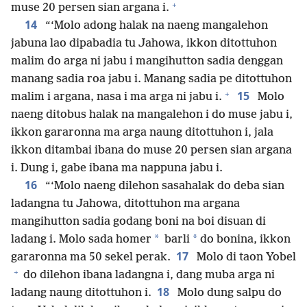
+
muse 20 persen sian argana i.
14
“‘Molo adong halak na naeng mangalehon
jabuna lao dipabadia tu Jahowa, ikkon ditottuhon
malim do arga ni jabu i mangihutton sadia denggan
manang sadia roa jabu i. Manang sadia pe ditottuhon
+
15
malim i argana, nasa i ma arga ni jabu i.
Molo
naeng ditobus halak na mangalehon i do muse jabu i,
ikkon gararonna ma arga naung ditottuhon i, jala
ikkon ditambai ibana do muse 20 persen sian argana
i. Dung i, gabe ibana ma nappuna jabu i.
16
“‘Molo naeng dilehon sasahalak do deba sian
ladangna tu Jahowa, ditottuhon ma argana
mangihutton sadia godang boni na boi disuan di
*
*
ladang i. Molo sada homer
barli
do bonina, ikkon
17
gararonna ma 50 sekel perak.
Molo di taon Yobel
+
do dilehon ibana ladangna i, dang muba arga ni
18
ladang naung ditottuhon i.
Molo dung salpu do