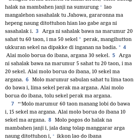
+
halak na mambahen janji na sumurung
lao
mangalehon sasahalak tu Jahowa, gararonna ma
hepeng naung ditottuhon hian lao gabe arga ni
3
sasahalak i.
Arga ni sahalak bawa na marumur 20
*
sahat tu 60 taon, i ma 50 sekel
perak, mangihutton
4
*
ukkuran sekel na dipakke di inganan na badia.
5
Alai molo borua do ibana, argana 30 sekel.
Arga
ni sahalak bawa na marumur 5 sahat tu 20 taon, i ma
20 sekel. Alai molo borua do ibana, 10 sekel ma
6
argana.
Molo marumur sabulan sahat tu lima taon
do bawa i, lima sekel perak ma argana. Alai molo
borua do ibana, tolu sekel perak ma argana.
7
“‘Molo marumur 60 taon manang lobi do bawa
i, 15 sekel ma argana. Alai molo borua do ibana 10
8
sekel ma argana.
Molo pogos do halak na
mambahen janji i, jala dang tolap manggarar arga
+
naung ditottuhon i,
ikkon lao do ibana