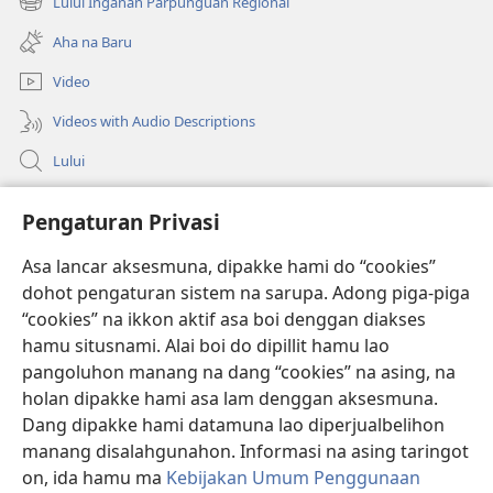
Lului Inganan Parpunguan Regional
(opens
window)
new
Aha na Baru
window)
Video
Videos with Audio Descriptions
Lului
Bantuan
Pengaturan Privasi
Sumbangan
Asa lancar aksesmuna, dipakke hami do “cookies”
(opens
new
dohot pengaturan sistem na sarupa. Adong piga-piga
window)
PERPUSTAKAAN ONLINE Joujou Paboahon™
“cookies” na ikkon aktif asa boi denggan diakses
(opens
hamu situsnami. Alai boi do dipillit hamu lao
new
®
JW Hub
window)
pangoluhon manang na dang “cookies” na asing, na
(opens
holan dipakke hami asa lam denggan aksesmuna.
new
®
JW Library
window)
Dang dipakke hami datamuna lao diperjualbelihon
manang disalahgunahon. Informasi na asing taringot
on, ida hamu ma
Kebijakan Umum Penggunaan