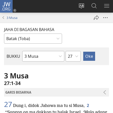
JW.ORG
Log
In
Ganti
Lului
PA
(opens
hata
di
ME
3 Musa
new
situs
JW.ORG
window)
JAHA DI BAGASAN BAHASA
Bindu
BUKKU
Bukku
ni
Bibel
3 Musa
27:1-34
GARIS BESARNA
27
2
Dung i, didok Jahowa ma tu si Musa,
“Songon on ma dokkon tu halak Israel, ‘Molo adong