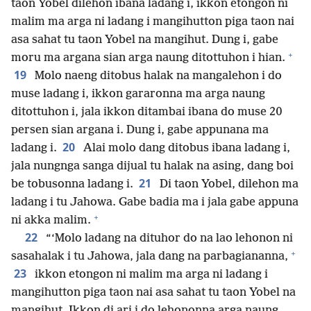
taon Yobel dilehon ibana ladang i, ikkon etongon ni
malim ma arga ni ladang i mangihutton piga taon nai
asa sahat tu taon Yobel na mangihut. Dung i, gabe
+
moru ma argana sian arga naung ditottuhon i hian.
19
Molo naeng ditobus halak na mangalehon i do
muse ladang i, ikkon gararonna ma arga naung
ditottuhon i, jala ikkon ditambai ibana do muse 20
persen sian argana i. Dung i, gabe appunana ma
20
ladang i.
Alai molo dang ditobus ibana ladang i,
jala nungnga sanga dijual tu halak na asing, dang boi
21
be tobusonna ladang i.
Di taon Yobel, dilehon ma
ladang i tu Jahowa. Gabe badia ma i jala gabe appuna
+
ni akka malim.
22
“‘Molo ladang na dituhor do na lao lehonon ni
+
sasahalak i tu Jahowa, jala dang na parbagiananna,
23
ikkon etongon ni malim ma arga ni ladang i
mangihutton piga taon nai asa sahat tu taon Yobel na
mangihut. Ikkon di ari i do lehononna arga naung