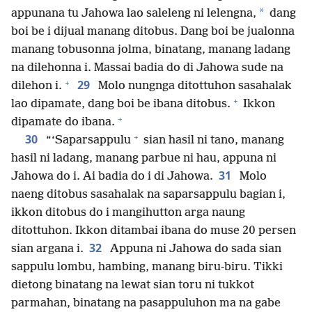
*
appunana tu Jahowa lao saleleng ni lelengna,
dang
boi be i dijual manang ditobus. Dang boi be jualonna
manang tobusonna jolma, binatang, manang ladang
na dilehonna i. Massai badia do di Jahowa sude na
+
29
dilehon i.
Molo nungnga ditottuhon sasahalak
+
lao dipamate, dang boi be ibana ditobus.
Ikkon
+
dipamate do ibana.
+
30
“‘Saparsappulu
sian hasil ni tano, manang
hasil ni ladang, manang parbue ni hau, appuna ni
31
Jahowa do i. Ai badia do i di Jahowa.
Molo
naeng ditobus sasahalak na saparsappulu bagian i,
ikkon ditobus do i mangihutton arga naung
ditottuhon. Ikkon ditambai ibana do muse 20 persen
32
sian argana i.
Appuna ni Jahowa do sada sian
sappulu lombu, hambing, manang biru-biru. Tikki
dietong binatang na lewat sian toru ni tukkot
parmahan, binatang na pasappuluhon ma na gabe