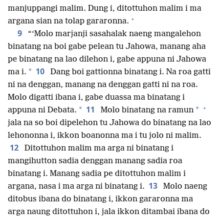
manjuppangi malim. Dung i, ditottuhon malim i ma
+
argana sian na tolap gararonna.
9
“‘Molo marjanji sasahalak naeng mangalehon
binatang na boi gabe pelean tu Jahowa, manang aha
pe binatang na lao dilehon i, gabe appuna ni Jahowa
10
*
ma i.
Dang boi gattionna binatang i. Na roa gatti
ni na denggan, manang na denggan gatti ni na roa.
Molo digatti ibana i, gabe duassa ma binatang i
+
11
*
*
appuna ni Debata.
Molo binatang na ramun
jala na so boi dipelehon tu Jahowa do binatang na lao
lehononna i, ikkon boanonna ma i tu jolo ni malim.
12
Ditottuhon malim ma arga ni binatang i
mangihutton sadia denggan manang sadia roa
binatang i. Manang sadia pe ditottuhon malim i
13
argana, nasa i ma arga ni binatang i.
Molo naeng
ditobus ibana do binatang i, ikkon gararonna ma
arga naung ditottuhon i, jala ikkon ditambai ibana do