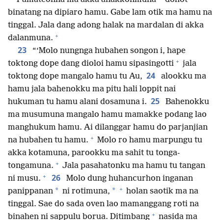
binatang na dipiaro hamu. Gabe lam otik ma hamu na
tinggal. Jala dang adong halak na mardalan di akka
+
dalanmuna.
23
“‘Molo nungnga hubahen songon i, hape
+
toktong dope dang dioloi hamu sipasingotti
jala
24
toktong dope mangalo hamu tu Au,
alookku ma
hamu jala bahenokku ma pitu hali loppit nai
25
hukuman tu hamu alani dosamuna i.
Bahenokku
ma musumuna mangalo hamu mamakke podang lao
manghukum hamu. Ai dilanggar hamu do parjanjian
+
na hubahen tu hamu.
Molo ro hamu marpungu tu
akka kotamuna, parookku ma sahit tu tonga-
+
tongamuna.
Jala pasahatonku ma hamu tu tangan
+
26
ni musu.
Molo dung huhancurhon inganan
+
*
*
panippanan
ni rotimuna,
holan saotik ma na
tinggal. Sae do sada oven lao mamanggang roti na
+
binahen ni sappulu borua. Ditimbang
nasida ma