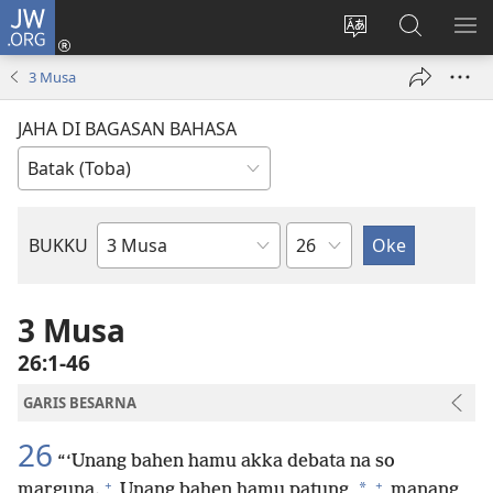
JW.ORG
Log
In
Ganti
Lului
PA
(opens
hata
di
ME
3 Musa
new
situs
JW.ORG
window)
JAHA DI BAGASAN BAHASA
Bindu
BUKKU
Bukku
ni
Bibel
3 Musa
26:1-46
GARIS BESARNA
26
“‘Unang bahen hamu akka debata na so
+
+
*
marguna.
Unang bahen hamu patung,
manang