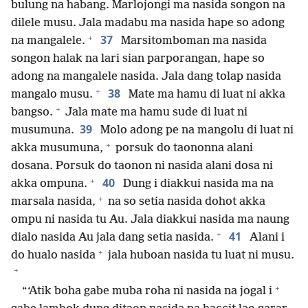
bulung na habang. Marlojongi ma nasida songon na
dilele musu. Jala madabu ma nasida hape so adong
+
37
na mangalele.
Marsitomboman ma nasida
songon halak na lari sian parporangan, hape so
adong na mangalele nasida. Jala dang tolap nasida
+
38
mangalo musu.
Mate ma hamu di luat ni akka
+
bangso.
Jala mate ma hamu sude di luat ni
39
musumuna.
Molo adong pe na mangolu di luat ni
+
akka musumuna,
porsuk do taononna alani
dosana. Porsuk do taonon ni nasida alani dosa ni
+
40
akka ompuna.
Dung i diakkui nasida ma na
+
marsala nasida,
na so setia nasida dohot akka
ompu ni nasida tu Au. Jala diakkui nasida ma naung
+
41
dialo nasida Au jala dang setia nasida.
Alani i
+
do hualo nasida
jala huboan nasida tu luat ni musu.
+
+
“‘Atik boha gabe muba roha ni nasida na jogal i