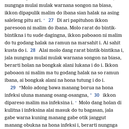
nungnga mulai mulak warnana songon na biasa,
ikkon dipapulik malim do ibana sian halak na asing
+
27
saleleng pitu ari.
Di ari papituhon ikkon
paresoon ni malim do ibana. Molo rarat do bintik-
bintikna i tu sude dagingna, ikkon paboaon ni malim
do tu godang halak na ramun na marsahit i. Ai sahit
28
kusta do i.
Alai molo dang rarat bintik-bintikna i,
jala nungnga mulai mulak warnana songon na biasa,
berarti holan na bongkak alani lukana i do i. Ikkon
paboaon ni malim ma tu godang halak na so ramun
ibana, ai bongkak alani na hona tutung i do i.
29
“Molo adong bawa manang borua na hona
30
*
infeksi uluna manang osang-osangna,
ikkon
+
dipareso malim ma infeksina i.
Molo dang holan di
kulitna i infeksina alai masuk do tu bagasan, jala
gabe warna kuning manang gabe otik janggut
manang obukna na hona infeksi i, berarti nungnga