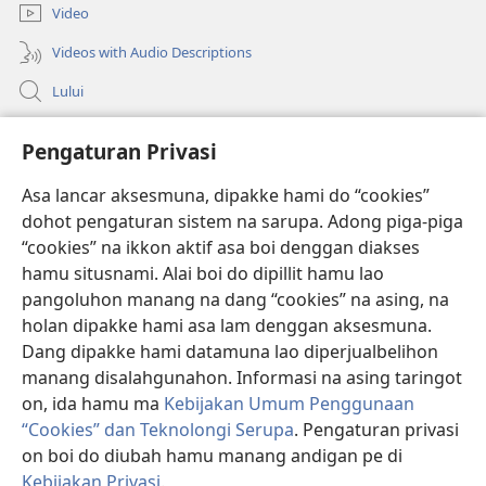
Video
Videos with Audio Descriptions
Lului
Bantuan
Pengaturan Privasi
Sumbangan
Asa lancar aksesmuna, dipakke hami do “cookies”
(opens
new
dohot pengaturan sistem na sarupa. Adong piga-piga
window)
PERPUSTAKAAN ONLINE Joujou Paboahon™
“cookies” na ikkon aktif asa boi denggan diakses
(opens
hamu situsnami. Alai boi do dipillit hamu lao
new
®
JW Hub
window)
pangoluhon manang na dang “cookies” na asing, na
(opens
holan dipakke hami asa lam denggan aksesmuna.
new
®
JW Library
window)
Dang dipakke hami datamuna lao diperjualbelihon
manang disalahgunahon. Informasi na asing taringot
on, ida hamu ma
Kebijakan Umum Penggunaan
“Cookies” dan Teknolongi Serupa
. Pengaturan privasi
on boi do diubah hamu manang andigan pe di
Copyright
© 2026 Watch Tower Bible and Tract Society of Pennsylvania.
ATURAN LAO MAMAKKE
|
KEBIJAKAN PRIVASI
|
PENGATURAN
Kebijakan Privasi
.