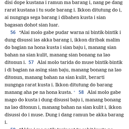
disi dope kustana i ramun ma barang i, nang pe dang
rarat kustana i tu sude barang i. Ikkon ditutung do i,
ai nungnga sega barang i dibahen kusta i sian
bagasan dohot sian luar.
56
“Alai molo gabe pudar warna ni bintik-bintik i
dung disussi ias akka barang i, ikkon diribak malim
do bagian na hona kusta i sian baju i, manang sian
bahan na sian kulit, manang sian bonang na lao
57
ditonun i.
Alai molo tarida do muse bintik-bintik
i di bagian na asing sian baju, manang bonang na lao
ditonun, manang bahan na sian kulit, berarti
nungnga rarat kusta i. Ikkon ditutung do barang
+
58
manang aha pe na hona kusta.
Alai molo gabe
mago do kusta i dung disussi baju i, manang bonang
na lao ditonun i, manang bahan na sian kulit i, ikkon
disussi do i muse. Dung i dang ramun be akka barang
i.