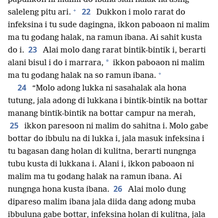
+
22
saleleng pitu ari.
Dukkon i molo rarat do
infeksina i tu sude dagingna, ikkon paboaon ni malim
ma tu godang halak, na ramun ibana. Ai sahit kusta
23
do i.
Alai molo dang rarat bintik-bintik i, berarti
*
alani bisul i do i marrara,
ikkon paboaon ni malim
+
ma tu godang halak na so ramun ibana.
24
“Molo adong lukka ni sasahalak ala hona
tutung, jala adong di lukkana i bintik-bintik na bottar
manang bintik-bintik na bottar campur na merah,
25
ikkon paresoon ni malim do sahitna i. Molo gabe
bottar do ibbulu na di lukka i, jala masuk infeksina i
tu bagasan dang holan di kulitna, berarti nungnga
tubu kusta di lukkana i. Alani i, ikkon paboaon ni
malim ma tu godang halak na ramun ibana. Ai
26
nungnga hona kusta ibana.
Alai molo dung
dipareso malim ibana jala diida dang adong muba
ibbuluna gabe bottar, infeksina holan di kulitna, jala