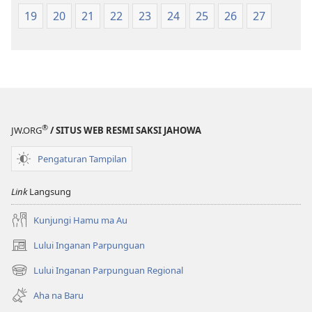
na
na
19
20
21
22
23
24
25
26
27
Imbaru
Imbaru
®
JW.ORG
/ SITUS WEB RESMI SAKSI JAHOWA
Pengaturan Tampilan
Link
Langsung
Kunjungi Hamu ma Au
Lului Inganan Parpunguan
(opens
new
Lului Inganan Parpunguan Regional
(opens
window)
new
Aha na Baru
window)