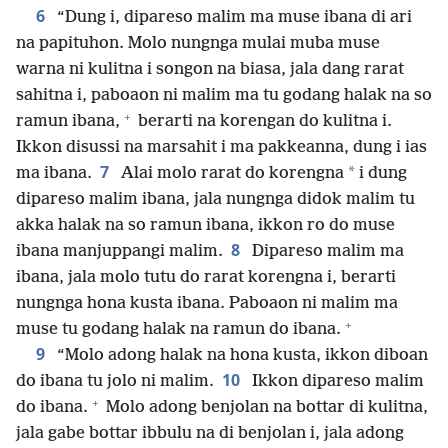
6
“Dung i, dipareso malim ma muse ibana di ari
na papituhon. Molo nungnga mulai muba muse
warna ni kulitna i songon na biasa, jala dang rarat
sahitna i, paboaon ni malim ma tu godang halak na so
+
ramun ibana,
berarti na korengan do kulitna i.
Ikkon disussi na marsahit i ma pakkeanna, dung i ias
7
*
ma ibana.
Alai molo rarat do korengna
i dung
dipareso malim ibana, jala nungnga didok malim tu
akka halak na so ramun ibana, ikkon ro do muse
8
ibana manjuppangi malim.
Dipareso malim ma
ibana, jala molo tutu do rarat korengna i, berarti
nungnga hona kusta ibana. Paboaon ni malim ma
+
muse tu godang halak na ramun do ibana.
9
“Molo adong halak na hona kusta, ikkon diboan
10
do ibana tu jolo ni malim.
Ikkon dipareso malim
+
do ibana.
Molo adong benjolan na bottar di kulitna,
jala gabe bottar ibbulu na di benjolan i, jala adong