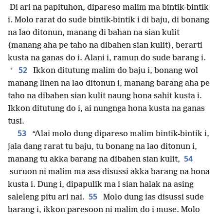
Di ari na papituhon, dipareso malim ma bintik-bintik
i. Molo rarat do sude bintik-bintik i di baju, di bonang
na lao ditonun, manang di bahan na sian kulit
(manang aha pe taho na dibahen sian kulit), berarti
kusta na ganas do i. Alani i, ramun do sude barang i.
+
52
Ikkon ditutung malim do baju i, bonang wol
manang linen na lao ditonun i, manang barang aha pe
taho na dibahen sian kulit naung hona sahit kusta i.
Ikkon ditutung do i, ai nungnga hona kusta na ganas
tusi.
53
“Alai molo dung dipareso malim bintik-bintik i,
jala dang rarat tu baju, tu bonang na lao ditonun i,
54
manang tu akka barang na dibahen sian kulit,
suruon ni malim ma asa disussi akka barang na hona
kusta i. Dung i, dipapulik ma i sian halak na asing
55
saleleng pitu ari nai.
Molo dung ias disussi sude
barang i, ikkon paresoon ni malim do i muse. Molo