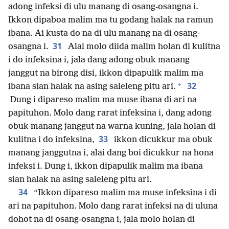
adong infeksi di ulu manang di osang-osangna i.
Ikkon dipaboa malim ma tu godang halak na ramun
ibana. Ai kusta do na di ulu manang na di osang-
31
osangna i.
Alai molo diida malim holan di kulitna
i do infeksina i, jala dang adong obuk manang
janggut na birong disi, ikkon dipapulik malim ma
+
32
ibana sian halak na asing saleleng pitu ari.
Dung i dipareso malim ma muse ibana di ari na
papituhon. Molo dang rarat infeksina i, dang adong
obuk manang janggut na warna kuning, jala holan di
33
kulitna i do infeksina,
ikkon dicukkur ma obuk
manang janggutna i, alai dang boi dicukkur na hona
infeksi i. Dung i, ikkon dipapulik malim ma ibana
sian halak na asing saleleng pitu ari.
34
“Ikkon dipareso malim ma muse infeksina i di
ari na papituhon. Molo dang rarat infeksi na di uluna
dohot na di osang-osangna i, jala molo holan di