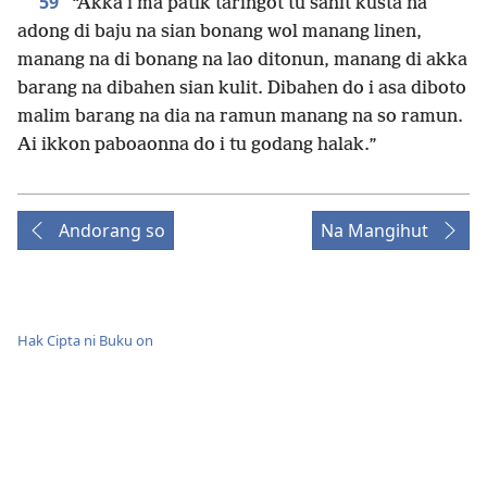
59
“Akka i ma patik taringot tu sahit kusta na
adong di baju na sian bonang wol manang linen,
manang na di bonang na lao ditonun, manang di akka
barang na dibahen sian kulit. Dibahen do i asa diboto
malim barang na dia na ramun manang na so ramun.
Ai ikkon paboaonna do i tu godang halak.”
Andorang so
Na Mangihut
Hak Cipta ni Buku on