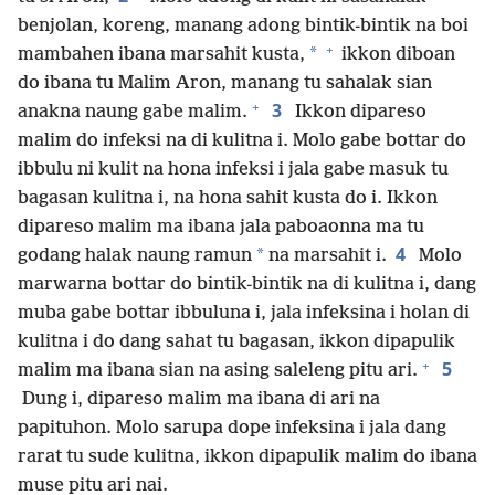
benjolan, koreng, manang adong bintik-bintik na boi
+
*
mambahen ibana marsahit kusta,
ikkon diboan
do ibana tu Malim Aron, manang tu sahalak sian
+
3
anakna naung gabe malim.
Ikkon dipareso
malim do infeksi na di kulitna i. Molo gabe bottar do
ibbulu ni kulit na hona infeksi i jala gabe masuk tu
bagasan kulitna i, na hona sahit kusta do i. Ikkon
dipareso malim ma ibana jala paboaonna ma tu
4
*
godang halak naung ramun
na marsahit i.
Molo
marwarna bottar do bintik-bintik na di kulitna i, dang
muba gabe bottar ibbuluna i, jala infeksina i holan di
kulitna i do dang sahat tu bagasan, ikkon dipapulik
+
5
malim ma ibana sian na asing saleleng pitu ari.
Dung i, dipareso malim ma ibana di ari na
papituhon. Molo sarupa dope infeksina i jala dang
rarat tu sude kulitna, ikkon dipapulik malim do ibana
muse pitu ari nai.