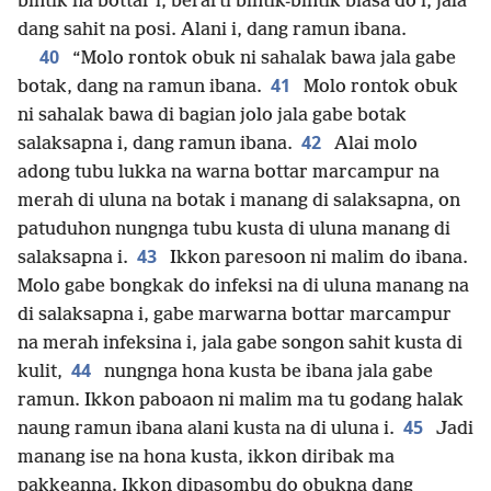
bintik na bottar i, berarti bintik-bintik biasa do i, jala
dang sahit na posi. Alani i, dang ramun ibana.
40
“Molo rontok obuk ni sahalak bawa jala gabe
41
botak, dang na ramun ibana.
Molo rontok obuk
ni sahalak bawa di bagian jolo jala gabe botak
42
salaksapna i, dang ramun ibana.
Alai molo
adong tubu lukka na warna bottar marcampur na
merah di uluna na botak i manang di salaksapna, on
patuduhon nungnga tubu kusta di uluna manang di
43
salaksapna i.
Ikkon paresoon ni malim do ibana.
Molo gabe bongkak do infeksi na di uluna manang na
di salaksapna i, gabe marwarna bottar marcampur
na merah infeksina i, jala gabe songon sahit kusta di
44
kulit,
nungnga hona kusta be ibana jala gabe
ramun. Ikkon paboaon ni malim ma tu godang halak
45
naung ramun ibana alani kusta na di uluna i.
Jadi
manang ise na hona kusta, ikkon diribak ma
pakkeanna. Ikkon dipasombu do obukna dang