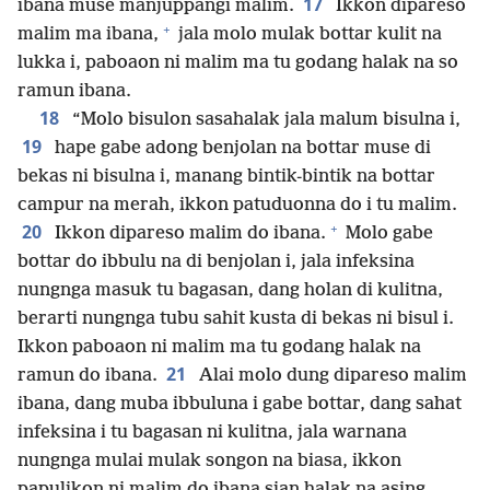
17
ibana muse manjuppangi malim.
Ikkon dipareso
+
malim ma ibana,
jala molo mulak bottar kulit na
lukka i, paboaon ni malim ma tu godang halak na so
ramun ibana.
18
“Molo bisulon sasahalak jala malum bisulna i,
19
hape gabe adong benjolan na bottar muse di
bekas ni bisulna i, manang bintik-bintik na bottar
campur na merah, ikkon patuduonna do i tu malim.
+
20
Ikkon dipareso malim do ibana.
Molo gabe
bottar do ibbulu na di benjolan i, jala infeksina
nungnga masuk tu bagasan, dang holan di kulitna,
berarti nungnga tubu sahit kusta di bekas ni bisul i.
Ikkon paboaon ni malim ma tu godang halak na
21
ramun do ibana.
Alai molo dung dipareso malim
ibana, dang muba ibbuluna i gabe bottar, dang sahat
infeksina i tu bagasan ni kulitna, jala warnana
nungnga mulai mulak songon na biasa, ikkon
papulikon ni malim do ibana sian halak na asing