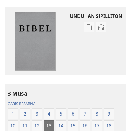
UNDUHAN SIPILLITON
Sipilliton
Sipiliton
lao
mandownloa
mandownload
audio
Bibel
Bibel
Hata
Hata
ni
ni
Debata
Debata
tu
tu
Akka
Akka
3 Musa
Jolma
Jolma
na
na
GARIS BESARNA
Naeng
Naeng
1
2
3
4
5
6
7
8
9
Mangolu
Mangolu
di
di
10
11
12
13
14
15
16
17
18
Tano
Tano