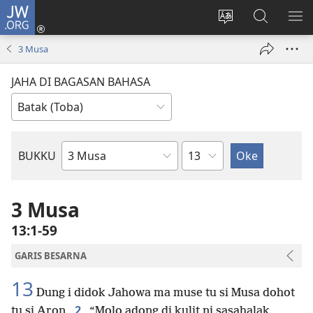
JW.ORG
Log
In
Ganti
Lului
PA
(opens
hata
di
ME
3 Musa
new
situs
JW.ORG
window)
JAHA DI BAGASAN BAHASA
Bindu
BUKKU
Bukku
ni
Bibel
3 Musa
13:1-59
GARIS BESARNA
13
Dung i didok Jahowa ma muse tu si Musa dohot
2
tu si Aron,
“Molo adong di kulit ni sasahalak