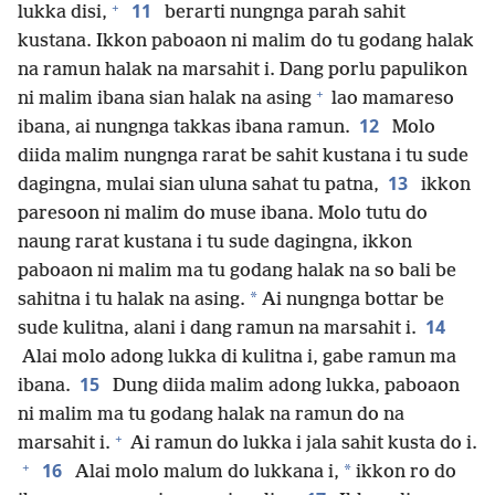
+
11
lukka disi,
berarti nungnga parah sahit
kustana. Ikkon paboaon ni malim do tu godang halak
na ramun halak na marsahit i. Dang porlu papulikon
+
ni malim ibana sian halak na asing
lao mamareso
12
ibana, ai nungnga takkas ibana ramun.
Molo
diida malim nungnga rarat be sahit kustana i tu sude
13
dagingna, mulai sian uluna sahat tu patna,
ikkon
paresoon ni malim do muse ibana. Molo tutu do
naung rarat kustana i tu sude dagingna, ikkon
paboaon ni malim ma tu godang halak na so bali be
*
sahitna i tu halak na asing.
Ai nungnga bottar be
14
sude kulitna, alani i dang ramun na marsahit i.
Alai molo adong lukka di kulitna i, gabe ramun ma
15
ibana.
Dung diida malim adong lukka, paboaon
ni malim ma tu godang halak na ramun do na
+
marsahit i.
Ai ramun do lukka i jala sahit kusta do i.
+
16
*
Alai molo malum do lukkana i,
ikkon ro do