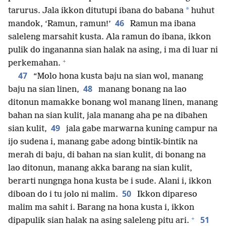
*
tarurus. Jala ikkon ditutupi ibana do babana
huhut
46
mandok, ‘Ramun, ramun!’
Ramun ma ibana
saleleng marsahit kusta. Ala ramun do ibana, ikkon
pulik do ingananna sian halak na asing, i ma di luar ni
+
perkemahan.
47
“Molo hona kusta baju na sian wol, manang
48
baju na sian linen,
manang bonang na lao
ditonun mamakke bonang wol manang linen, manang
bahan na sian kulit, jala manang aha pe na dibahen
49
sian kulit,
jala gabe marwarna kuning campur na
ijo sudena i, manang gabe adong bintik-bintik na
merah di baju, di bahan na sian kulit, di bonang na
lao ditonun, manang akka barang na sian kulit,
berarti nungnga hona kusta be i sude. Alani i, ikkon
50
diboan do i tu jolo ni malim.
Ikkon dipareso
malim ma sahit i. Barang na hona kusta i, ikkon
+
51
dipapulik sian halak na asing saleleng pitu ari.