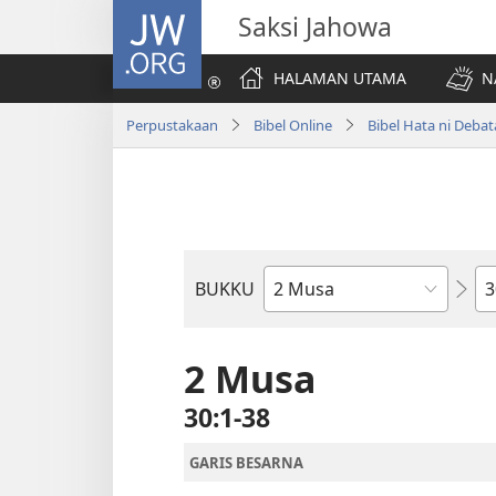
JW.ORG
Saksi Jahowa
HALAMAN UTAMA
N
Perpustakaan
Bibel Online
Bibel Hata ni Deba
Bi
BUKKU
Bukku
ni
Bibel
2 Musa
30:1-38
GARIS BESARNA