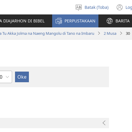
Batak (Toba)
Log
Pillit
(o
Hata
n
A DIAJARHON DI BIBEL
PERPUSTAKAAN
BARITA
wi
ta Tu Akka Jolma na Naeng Mangolu di Tano na Imbaru
2 Musa
30
ndu