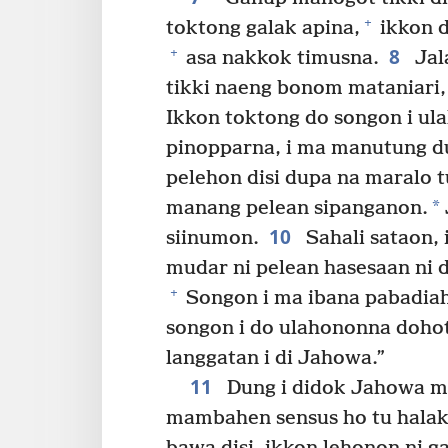
+
toktong galak apina,
ikkon d
8
+
asa nakkok timusna.
Jal
tikki naeng bonom mataniari,
Ikkon toktong do songon i ul
pinopparna, i ma manutung du
pelehon disi dupa na maralo t
*
manang pelean sipanganon.
10
siinumon.
Sahali sataon, 
mudar ni pelean hasesaan ni 
+
Songon i ma ibana pabadiah
songon i do ulahononna dohot
langgatan i di Jahowa.”
11
Dung i didok Jahowa ma
mambahen sensus ho tu halak 