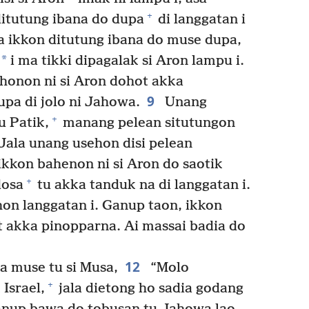
+
itutung ibana do dupa
di langgatan i
a ikkon ditutung ibana do muse dupa,
*
i ma tikki dipagalak si Aron lampu i.
ahonon ni si Aron dohot akka
9
pa di jolo ni Jahowa.
Unang
+
u Patik,
manang pelean situtungon
Jala unang usehon disi pelean
ikkon bahenon ni si Aron do saotik
+
dosa
tu akka tanduk na di langgatan i.
on langgatan i. Ganup taon, ikkon
 akka pinopparna. Ai massai badia do
12
 muse tu si Musa,
“Molo
+
Israel,
jala dietong ho sadia godang