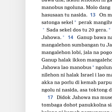
bawa disi, ikkon lehonon ni 
manobus ngoluna. Molo dang d
13
hasusaan tu nasida.
On ma
*
satonga sekel
perak mangihu
+
*
Sada sekel dos tu 20 gera.
14
+
Jahowa.
Ganup bawa na 
mangalehon sumbangan tu J
mangalehon lobi, jala na pogo
Ganup halak ikkon mangaleho
*
Jahowa lao manobus
ngolun
nilehon ni halak Israel i lao 
akka na porlu di kemah parpu
ngolu ni nasida, asa toktong d
17
Didok Jahowa ma muse 
tombaga dohot panukkolna s