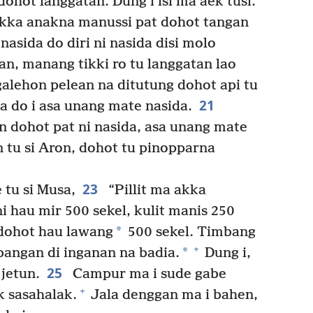
hot langgatan. Dung i isi ma aek tusi.
akka anakna manussi pat dohot tangan
nasida do diri ni nasida disi molo
n, manang tikki ro tu langgatan lao
lehon pelean na ditutung dohot api tu
21
a do i asa unang mate nasida.
n dohot pat ni nasida, asa unang mate
 tu si Aron, dohot tu pinopparna
23
tu si Musa,
“Pillit ma akka
 hau mir 500 sekel, kulit manis 250
*
ohot hau lawang
500 sekel. Timbang
+
*
angan di inganan na badia.
Dung i,
25
jetun.
Campur ma i sude gabe
+
k sasahalak.
Jala denggan ma i bahen,