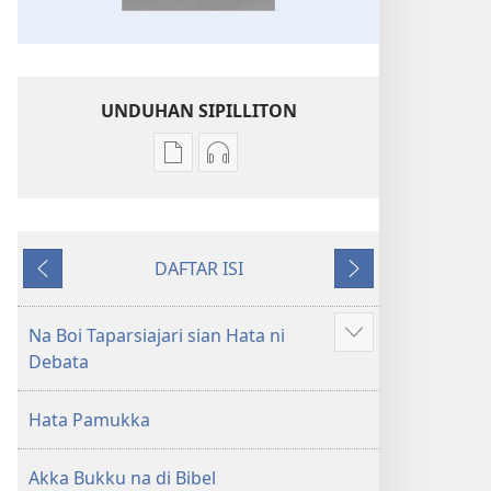
UNDUHAN SIPILLITON
Sipilliton
Sipiliton
lao
mandownload
mandownload
audio
Bibel
Bibel
DAFTAR ISI
Hata
Hata
Andorang
Na
ni
ni
so
Mangihut
Debata
Debata
Na Boi Taparsiajari sian Hata ni
Patudu
tu
tu
Debata
na
Akka
Akka
umgodang
Jolma
Jolma
Hata Pamukka
na
na
Naeng
Naeng
Akka Bukku na di Bibel
Mangolu
Mangolu