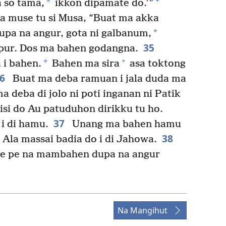
+
*
a so tama,
ikkon dipamate do.’”
 muse tu si Musa, “Buat ma akka
*
upa na angur, gota ni galbanum,
35
pur. Dos ma bahen godangna.
+
*
 i bahen.
Bahen ma sira
asa toktong
36
Buat ma deba ramuan i jala duda ma
a deba di jolo ni poti inganan ni Patik
isi do Au patuduhon dirikku tu ho.
37
 i di hamu.
Unang ma bahen hamu
38
Ala massai badia do i di Jahowa.
se pe na mambahen dupa na angur
Na Mangihut