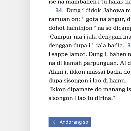
ise na mambahen i tu halak n
34
Dung i didok Jahowa ma
+
ramuan on:
gota na angur, d
*
dohot haminjon
na so dicam
Campur ma i jala denggan ma
+
denggan dupa i
jala badia.
i sappe lamot. Dung i, bahen m
na di kemah parpunguan. Ai d
Alani i, ikkon massai badia do
+
dupa sisongon i lao di hamu.
Ikkon dipamate do manang i
sisongon i lao tu dirina.”
Andorang so