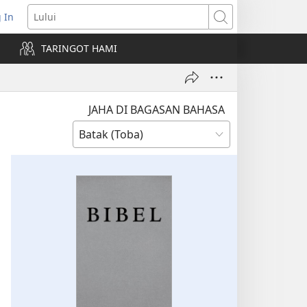
 In
pens
Lului
ew
TARINGOT HAMI
ndow)
JAHA DI BAGASAN BAHASA