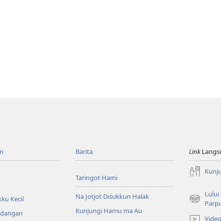
n
Barita
Link
Langs
Kunj
Taringot Hami
Lului
Na Jotjot Disukkun Halak
ku Kecil
(opens
Parp
Kunjungi Hamu ma Au
new
ndangan
Vide