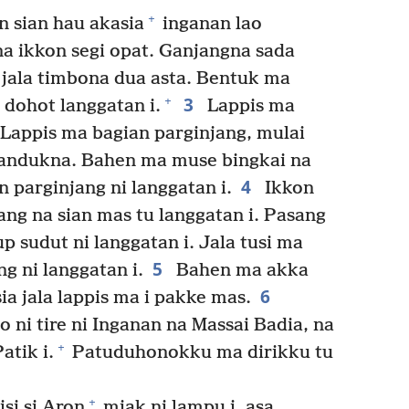
+
 sian hau akasia
inganan lao
 ikkon segi opat. Ganjangna sada
 jala timbona dua asta. Bentuk ma
3
+
 dohot langgatan i.
Lappis ma
 Lappis ma bagian parginjang, mulai
 tandukna. Bahen ma muse bingkai na
4
n parginjang ni langgatan i.
Ikkon
g na sian mas tu langgatan i. Pasang
up sudut ni langgatan i. Jala tusi ma
5
 ni langgatan i.
Bahen ma akka
6
ia jala lappis ma i pakke mas.
 ni tire ni Inganan na Massai Badia, na
+
atik i.
Patuduhonokku ma dirikku tu
+
si si Aron
miak ni lampu i, asa