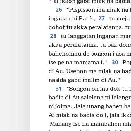
*
ai ikkon gabe miak na badia 
26
“Pispisson ma miak na 
27
inganan ni Patik,
tu meja 
dohot tu akka peralatanna, t
28
tu langgatan inganan mam
akka peralatanna, tu bak doh
bahenonmu do songon i asa m
30
+
ise pe na manjama i.
Pap
di Au. Usehon ma miak na badi
+
nasida gabe malim di Au.
31
“Songon on ma dok tu h
badia di Au saleleng ni leleng
ni jolma. Jala unang bahen h
Ai miak na badia do i, jala ik
Manang ise na mambahen miak