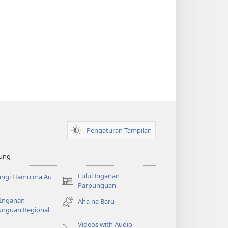
Pengaturan Tampilan
ung
Lului Inganan
ungi Hamu ma Au
(opens
Parpunguan
new
 Inganan
Aha na Baru
window)
unguan Regional
Videos with Audio
o