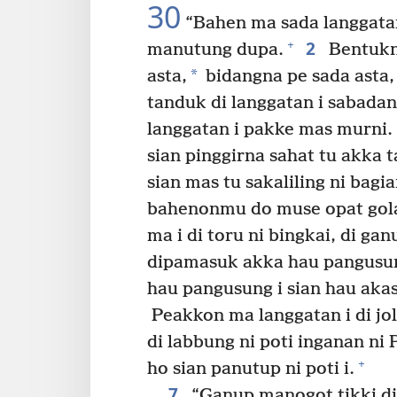
30
“Bahen ma sada langgatan
2
+
manutung dupa.
Bentukna
*
asta,
bidangna pe sada asta,
tanduk di langgatan i sabadan
langgatan i pakke mas murni.
sian pinggirna sahat tu akka
sian mas tu sakaliling ni bagia
bahenonmu do muse opat golan
ma i di toru ni bingkai, di gan
dipamasuk akka hau pangusung
hau pangusung i sian hau akas
Peakkon ma langgatan i di jolo
di labbung ni poti inganan ni P
+
ho sian panutup ni poti i.
7
“Ganup manogot tikki dii