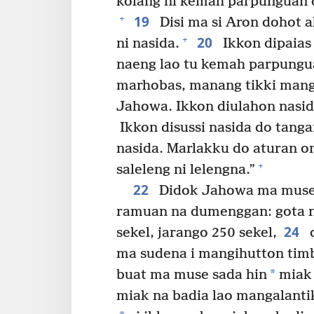
kolang ni kemah parpunguan do
19
+
Disi ma si Aron dohot 
20
+
ni nasida.
Ikkon dipaias 
naeng lao tu kemah parpungua
marhobas, manang tikki manga
Jahowa. Ikkon diulahon nasid
Ikkon disussi nasida do tanga
nasida. Marlakku do aturan on
+
saleleng ni lelengna.”
22
Didok Jahowa ma muse 
ramuan na dumenggan: gota ni
24
sekel, jarango 250 sekel,
d
ma sudena i mangihutton timb
*
buat ma muse sada hin
miak 
miak na badia lao mangalanti