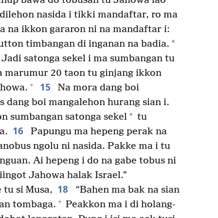
ganup bawa do tobusan tu Jahowa lao
ilehon nasida i tikki mandaftar, ro ma
 na ikkon gararon ni na mandaftar i:
*
tton timbangan di inganan na badia.
Jadi satonga sekel i ma sumbangan tu
marumur 20 taon tu ginjang ikkon
15
+
ahowa.
Na mora dang boi
s dang boi mangalehon hurang sian i.
*
n sumbangan satonga sekel
tu
16
a.
Papungu ma hepeng perak na
manobus ngolu ni nasida. Pakke ma i tu
nguan. Ai hepeng i do na gabe tobus ni
iingot Jahowa halak Israel.”
18
tu si Musa,
“Bahen ma bak na sian
+
ian tombaga.
Peakkon ma i di holang-