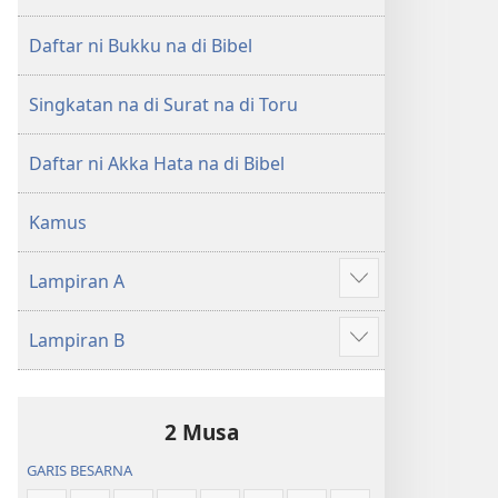
di
di
Tano
Tano
Daftar ni Bukku na di Bibel
na
na
Imbaru
Imbaru
Singkatan na di Surat na di Toru
Daftar ni Akka Hata na di Bibel
Kamus
Lampiran A
Patudu
na
Lampiran B
umgodang
Patudu
na
umgodang
2 Musa
GARIS BESARNA