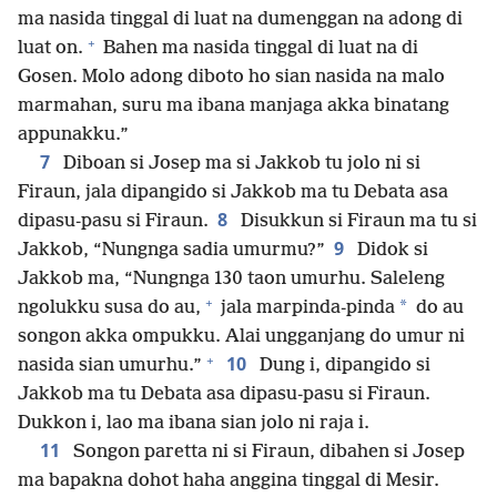
ma nasida tinggal di luat na dumenggan na adong di
+
luat on.
Bahen ma nasida tinggal di luat na di
Gosen. Molo adong diboto ho sian nasida na malo
marmahan, suru ma ibana manjaga akka binatang
appunakku.”
7
Diboan si Josep ma si Jakkob tu jolo ni si
Firaun, jala dipangido si Jakkob ma tu Debata asa
8
dipasu-pasu si Firaun.
Disukkun si Firaun ma tu si
9
Jakkob, “Nungnga sadia umurmu?”
Didok si
Jakkob ma, “Nungnga 130 taon umurhu. Saleleng
+
*
ngolukku susa do au,
jala marpinda-pinda
do au
songon akka ompukku. Alai ungganjang do umur ni
+
10
nasida sian umurhu.”
Dung i, dipangido si
Jakkob ma tu Debata asa dipasu-pasu si Firaun.
Dukkon i, lao ma ibana sian jolo ni raja i.
11
Songon paretta ni si Firaun, dibahen si Josep
ma bapakna dohot haha anggina tinggal di Mesir.