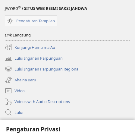
®
JW.ORG
/ SITUS WEB RESMI SAKSI JAHOWA
Pengaturan Tampilan
Link
Langsung
Kunjungi Hamu ma Au
Lului Inganan Parpunguan
(opens
new
Lului Inganan Parpunguan Regional
(opens
window)
new
Aha na Baru
window)
Video
Videos with Audio Descriptions
Lului
Bantuan
Pengaturan Privasi