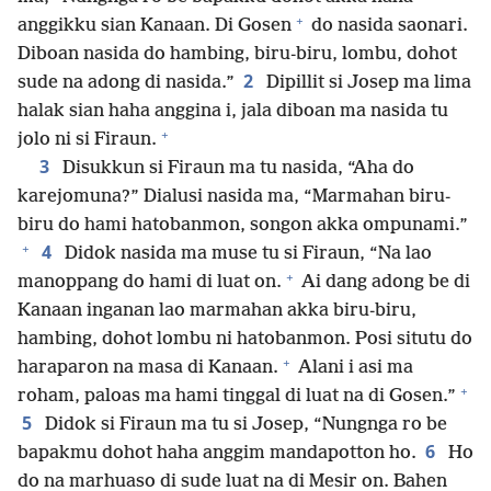
+
anggikku sian Kanaan. Di Gosen
do nasida saonari.
Diboan nasida do hambing, biru-biru, lombu, dohot
2
sude na adong di nasida.”
Dipillit si Josep ma lima
halak sian haha anggina i, jala diboan ma nasida tu
+
jolo ni si Firaun.
3
Disukkun si Firaun ma tu nasida, “Aha do
karejomuna?” Dialusi nasida ma, “Marmahan biru-
biru do hami hatobanmon, songon akka ompunami.”
+
4
Didok nasida ma muse tu si Firaun, “Na lao
+
manoppang do hami di luat on.
Ai dang adong be di
Kanaan inganan lao marmahan akka biru-biru,
hambing, dohot lombu ni hatobanmon. Posi situtu do
+
haraparon na masa di Kanaan.
Alani i asi ma
+
roham, paloas ma hami tinggal di luat na di Gosen.”
5
Didok si Firaun ma tu si Josep, “Nungnga ro be
6
bapakmu dohot haha anggim mandapotton ho.
Ho
do na marhuaso di sude luat na di Mesir on. Bahen