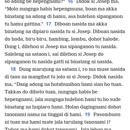
16
so adong be hepengnami?”
Didok si Josep ma,
“Molo nungnga habis hepengmuna, boan ma akka
binatang na adong di hamu, asa hulehon sipanganon
17
tu hamu gattina.”
Diboan nasida ma akka
binatang na dipiaro nasida tu si Josep. Diboan nasida
do hoda, biru-biru, hambing, lombu, dohot halode.
Dung i, dilehon si Josep ma sipanganon tu nasida.
Saleleng na sataon i, sai dilehon si Josep do
sipanganon tu nasida gatti ni binatang ni nasida.
18
Dung marujung na sataon i, ro ma muse nasida
di taon na mangihut tu jolo ni si Josep. Didok nasida
ma, “Dang adong na hutabunihon hami sian ho tuan.
Takkas do diboto tuan, nungnga habis be
hepengnami, jala nungnga hulehon hami tu ho sude
binatang na hupiaro hami. Holan dagingnami dohot
19
tanonami nama na tinggal di hami.
Pasombuon
ni tuan ma hami mate jala tarulang tanonami i?
Tuhor ma hami dohot tanonami. Jala lehon ma