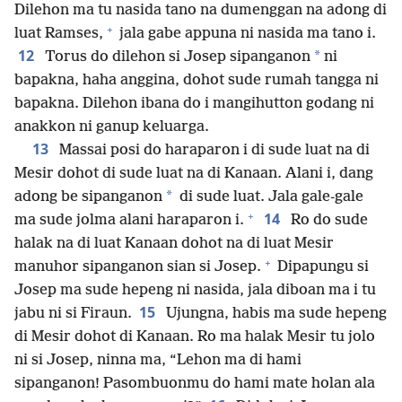
Dilehon ma tu nasida tano na dumenggan na adong di
+
luat Ramses,
jala gabe appuna ni nasida ma tano i.
12
*
Torus do dilehon si Josep sipanganon
ni
bapakna, haha anggina, dohot sude rumah tangga ni
bapakna. Dilehon ibana do i mangihutton godang ni
anakkon ni ganup keluarga.
13
Massai posi do haraparon i di sude luat na di
Mesir dohot di sude luat na di Kanaan. Alani i, dang
*
adong be sipanganon
di sude luat. Jala gale-gale
+
14
ma sude jolma alani haraparon i.
Ro do sude
halak na di luat Kanaan dohot na di luat Mesir
+
manuhor sipanganon sian si Josep.
Dipapungu si
Josep ma sude hepeng ni nasida, jala diboan ma i tu
15
jabu ni si Firaun.
Ujungna, habis ma sude hepeng
di Mesir dohot di Kanaan. Ro ma halak Mesir tu jolo
ni si Josep, ninna ma, “Lehon ma di hami
sipanganon! Pasombuonmu do hami mate holan ala