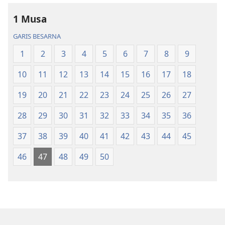
Akka
Akka
1 Musa
Jolma
Jolma
na
na
GARIS BESARNA
Naeng
Naeng
1
2
3
4
5
6
7
8
9
Mangolu
Mangolu
di
di
10
11
12
13
14
15
16
17
18
Tano
Tano
na
na
19
20
21
22
23
24
25
26
27
Imbaru
Imbaru
28
29
30
31
32
33
34
35
36
37
38
39
40
41
42
43
44
45
46
47
48
49
50