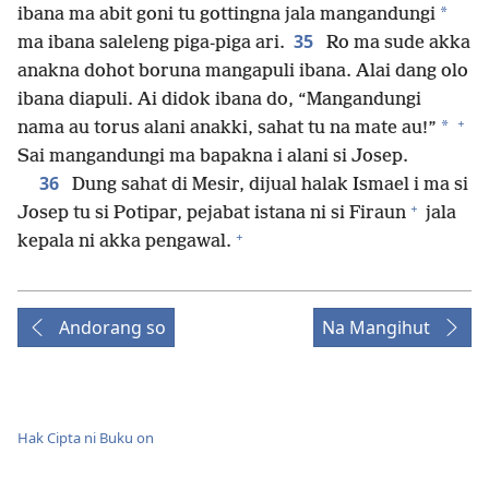
*
ibana ma abit goni tu gottingna jala mangandungi
35
ma ibana saleleng piga-piga ari.
Ro ma sude akka
anakna dohot boruna mangapuli ibana. Alai dang olo
ibana diapuli. Ai didok ibana do, “Mangandungi
+
*
nama au torus alani anakki, sahat tu na mate au!”
Sai mangandungi ma bapakna i alani si Josep.
36
Dung sahat di Mesir, dijual halak Ismael i ma si
+
Josep tu si Potipar, pejabat istana ni si Firaun
jala
+
kepala ni akka pengawal.
Andorang so
Na Mangihut
Hak Cipta ni Buku on