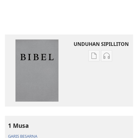
UNDUHAN SIPILLITON
Sipilliton
Sipiliton
lao
mandownloa
mandownload
audio
Bibel
Bibel
Hata
Hata
ni
ni
Debata
Debata
tu
tu
Akka
Akka
1 Musa
Jolma
Jolma
na
na
GARIS BESARNA