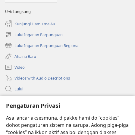
Link
Langsung
Kunjungi Hamu ma Au
Lului Inganan Parpunguan
(opens
new
Lului Inganan Parpunguan Regional
(opens
window)
new
Aha na Baru
window)
Video
Videos with Audio Descriptions
Lului
Bantuan
Pengaturan Privasi
Sumbangan
Asa lancar aksesmuna, dipakke hami do “cookies”
(opens
new
dohot pengaturan sistem na sarupa. Adong piga-piga
window)
PERPUSTAKAAN ONLINE Joujou Paboahon™
“cookies” na ikkon aktif asa boi denggan diakses
(opens