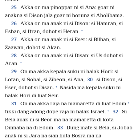
25
Akka on ma pinoppar ni si Ana: goar ni
anakna si Dison jala goar ni boruna si Aholibama.
26
Akka on ma anak ni si Dison: si Hamran, si
+
Esban, si Itran, dohot si Heran.
27
Akka on ma anak ni si Eser: si Bilhan, si
Zaawan, dohot si Akan.
28
Akka on ma anak ni si Disan: si Us dohot si
+
Aran.
29
On ma akka kepala suku ni halak Hori: si
30
Lotan, si Sobal, si Zibeon, si Ana,
si Dison, si
+
Eser, dohot si Disan.
Nasida ma kepala suku ni
halak Hori di luat Seir.
+
31
On ma akka raja na mamaretta di luat Edom
+
32
tikki dang adong dope raja ni halak Israel.
Si
Bela anak ni si Beor ma na mamaretta di kota
33
Dinhaba na di Edom.
Dung mate si Bela, si Jobab
anak ni si Jara na sian huta Bosra ma na