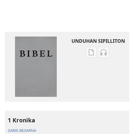
UNDUHAN SIPILLITON
Sipilliton
Sipiliton
lao
mandownloa
mandownload
audio
Bibel
Bibel
Hata
Hata
ni
ni
Debata
Debata
tu
tu
Akka
Akka
1 Kronika
Jolma
Jolma
na
na
GARIS BESARNA