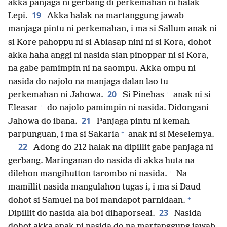
akka panjaga ni gerbang di perkemahan ni halak
19
Lepi.
Akka halak na martanggung jawab
manjaga pintu ni perkemahan, i ma si Sallum anak ni
si Kore pahoppu ni si Abiasap nini ni si Kora, dohot
akka haha anggi ni nasida sian pinoppar ni si Kora,
na gabe pamimpin ni na saompu. Akka ompu ni
nasida do najolo na manjaga dalan lao tu
+
20
perkemahan ni Jahowa.
Si Pinehas
anak ni si
+
Eleasar
do najolo pamimpin ni nasida. Didongani
21
Jahowa do ibana.
Panjaga pintu ni kemah
+
parpunguan, i ma si Sakaria
anak ni si Meselemya.
22
Adong do 212 halak na dipillit gabe panjaga ni
gerbang. Maringanan do nasida di akka huta na
+
dilehon mangihutton tarombo ni nasida.
Na
mamillit nasida mangulahon tugas i, i ma si Daud
+
dohot si Samuel na boi mandapot parnidaan.
23
Dipillit do nasida ala boi dihaporseai.
Nasida
dohot akka anak ni nasida do na martanggung jawab