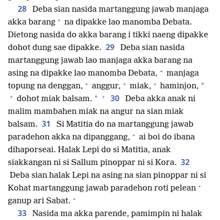
28
Deba sian nasida martanggung jawab manjaga
+
akka barang
na dipakke lao manomba Debata.
Dietong nasida do akka barang i tikki naeng dipakke
29
dohot dung sae dipakke.
Deba sian nasida
martanggung jawab lao manjaga akka barang na
+
asing na dipakke lao manomba Debata,
manjaga
+
+
+
*
topung na denggan,
anggur,
miak,
haminjon,
+
+
30
*
dohot miak balsam.
Deba akka anak ni
malim mambahen miak na angur na sian miak
31
balsam.
Si Matitia do na martanggung jawab
+
paradehon akka na dipanggang,
ai boi do ibana
dihaporseai. Halak Lepi do si Matitia, anak
32
siakkangan ni si Sallum pinoppar ni si Kora.
Deba sian halak Lepi na asing na sian pinoppar ni si
+
Kohat martanggung jawab paradehon roti pelean
+
ganup ari Sabat.
33
Nasida ma akka parende, pamimpin ni halak