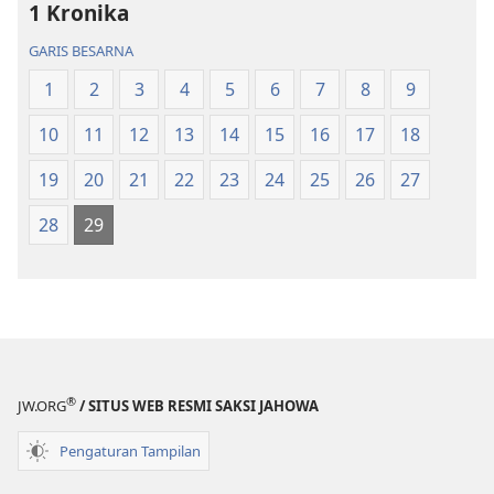
1 Kronika
Jolma
Jolma
na
na
GARIS BESARNA
Naeng
Naeng
1
2
3
4
5
6
7
8
9
Mangolu
Mangolu
di
di
10
11
12
13
14
15
16
17
18
Tano
Tano
na
na
19
20
21
22
23
24
25
26
27
Imbaru
Imbaru
28
29
®
JW.ORG
/ SITUS WEB RESMI SAKSI JAHOWA
Pengaturan Tampilan