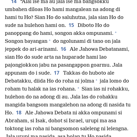
14
“Alai ise ma au jala ise ma bangsokku
umbahen diloas Ho hami mangalean na adong di
hami tu Ho? Sian Ho do saluhutna, jala sian Ho do
15
sude na hulehon hami on.
Diboto Ho do
+
panoppang do hami, songon akka ompunami.
+
Songon bayangan
do ngolunami di tano on jala
16
jeppek do ari-arinami.
Ale Jahowa Debatanami,
sian Ho do sude arta na huparade hami lao
pajongjokkon jabu na pasangappon goarmu. Jala
17
appunam do i sude.
Takkas do huboto ale
+
Debatakku, diida Ho do roha ni jolma
jala lomo do
+
roham tu halak na ias rohana.
Sian ias ni rohakku,
hulehon do na adong di au. Jala las do rohakku
mangida bangsom mangalehon na adong di nasida tu
18
Ho.
Ale Jahowa Debata ni akka ompunami si
Abraham, si Isak, dohot si Israel, urupi ma asa
toktong ias roha ni bangsomon saleleng ni lelengna.
Jala urupi ma nasida, asa holan tu Ho nasida