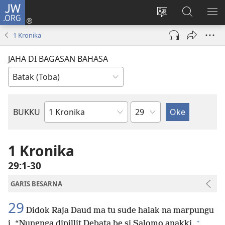
JW.ORG
Log
In
Ganti
Lului
PA
(opens
hata
di
ME
1 Kronika
new
situs
JW.ORG
window)
JAHA DI BAGASAN BAHASA
Bindu
BUKKU
Bukku
ni
Bibel
1 Kronika
29:1-30
GARIS BESARNA
29
Didok Raja Daud ma tu sude halak na marpungu
+
i, “Nungnga dipillit Debata be si Salomo anakki.