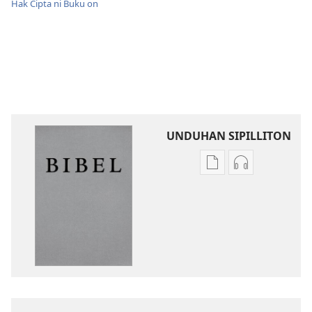
Hak Cipta ni Buku on
UNDUHAN SIPILLITON
Sipilliton
Sipiliton
lao
mandownloa
mandownload
audio
Bibel
Bibel
Hata
Hata
ni
ni
Debata
Debata
tu
tu
Akka
Akka