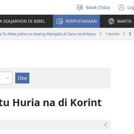
Batak (Toba)
Log
Pillit
(o
Hata
n
A DIAJARHON DI BIBEL
PERPUSTAKAAN
BARITA
wi
ta Tu Akka Jolma na Naeng Mangolu di Tano na Imbaru
1 Korint
5
ndu
tu Huria na di Korint