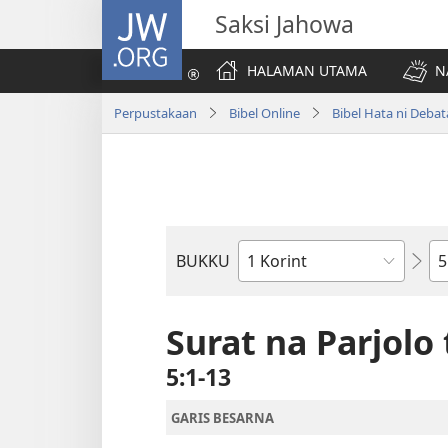
JW.ORG
Saksi Jahowa
HALAMAN UTAMA
N
Perpustakaan
Bibel Online
Bibel Hata ni Deba
Bi
BUKKU
Bukku
ni
Bibel
Surat na Parjolo 
5:1-13
GARIS BESARNA