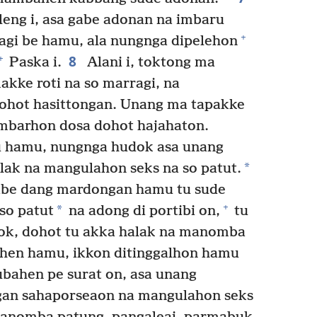
eng i, asa gabe adonan na imbaru
+
agi be hamu, ala nungnga dipelehon
8
+
Paska i.
Alani i, toktong ma
kke roti na so marragi, na
hot hasittongan. Unang ma tapakke
ombarhon dosa dohot hajahaton.
u hamu, nungnga hudok asa unang
*
ak na mangulahon seks na so patut.
gabe dang mardongan hamu tu sude
+
*
so patut
na adong di portibi on,
tu
pok, dohot tu akka halak na manomba
ahen hamu, ikkon ditinggalhon hamu
ubahen pe surat on, asa unang
an sahaporseaon na mangulahon seks