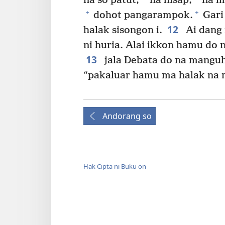
na so patut,
na hisap,
na m
+
+
dohot pangarampok.
Gari
12
halak sisongon i.
Ai dang 
ni huria. Alai ikkon hamu do
13
jala Debata do na manguhu
“pakaluar hamu ma halak na m
Andorang so
Hak Cipta ni Buku on