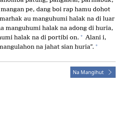
anomba patung, pangaleai, parmabuk,
 mangan pe, dang boi rap hamu dohot
marhak au manguhumi halak na di luar
 na manguhumi halak na adong di huria,
+
mi halak na di portibi on.
Alani i,
+
angulahon na jahat sian huria”.
Na Mangihut