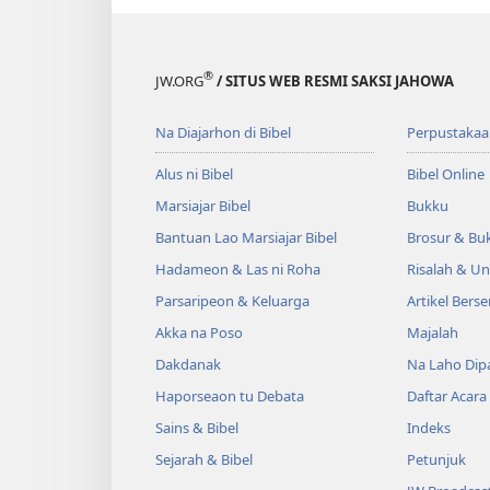
®
JW.ORG
/ SITUS WEB RESMI SAKSI JAHOWA
Na Diajarhon di Bibel
Perpustakaa
Alus ni Bibel
Bibel Online
Marsiajar Bibel
Bukku
Bantuan Lao Marsiajar Bibel
Brosur & Buk
Hadameon & Las ni Roha
Risalah & U
Parsaripeon & Keluarga
Artikel Berse
Akka na Poso
Majalah
Dakdanak
Na Laho Dipa
Haporseaon tu Debata
Daftar Acara
Sains & Bibel
Indeks
Sejarah & Bibel
Petunjuk