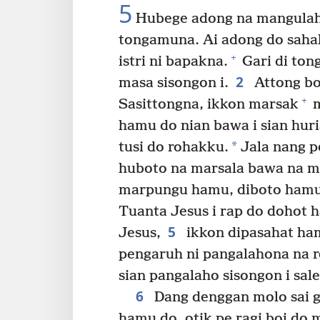
5
Hubege adong na mangulaho
tongamuna. Ai adong do saha
+
istri ni bapakna.
Gari di ton
2
masa sisongon i.
Attong bo
+
Sasittongna, ikkon marsak
m
hamu do nian bawa i sian huri
*
tusi do rohakku.
Jala nang p
huboto na marsala bawa na ma
marpungu hamu, diboto hamu 
Tuanta Jesus i rap do dohot h
5
Jesus,
ikkon dipasahat ham
pengaruh ni pangalahona na ro
sian pangalaho sisongon i sale
6
Dang denggan molo sai g
hamu do, otik pe ragi boi d