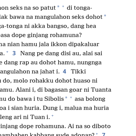
+
*
n seks na so patut
di tonga-
*
lak bawa na mangulahon seks dohot
ga-tonga ni akka bangso, dang hea
asa dope ginjang rohamuna?
a nian hamu jala ikkon dipakaluar
3
+
a.
Nang pe dang disi au, alai sai
e dang rap au dohot hamu, nungnga
4
ngulahon na jahat i.
Tikki
do, molo rohakku dohot huaso ni
amu. Alani i, di bagasan goar ni Tuanta
+
*
u do bawa i tu Sibolis
asa bolong
a i sian huria. Dung i, malua ma huria
+
leng ari ni Tuan i.
injang dope rohamuna. Ai na so diboto
7
+
o mambahen kabbang sude adonan?