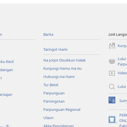
n
Barita
Link
Langs
Kunj
Taringot Hami
Lului
Na Jotjot Disukkun Halak
ku Kecil
(opens
Parp
Kunjungi Hamu ma Au
new
ndangan
Vide
window)
Hubungi ma Hami
ri
Tur Betel
Lului
Parpunguan
rsiajari
Sum
Parningotan
(opens
new
Parpunguan Regional
window)
PER
Ulaon
ONL
(opens
Akka Pengalaman
Pab
®