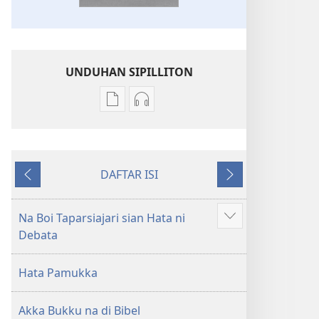
UNDUHAN SIPILLITON
Sipilliton
Sipiliton
lao
mandownload
mandownload
audio
Bibel
Bibel
DAFTAR ISI
Hata
Hata
Andorang
Na
ni
ni
so
Mangihut
Debata
Debata
Na Boi Taparsiajari sian Hata ni
Patudu
tu
tu
Debata
na
Akka
Akka
umgodang
Jolma
Jolma
Hata Pamukka
na
na
Naeng
Naeng
Akka Bukku na di Bibel
Mangolu
Mangolu