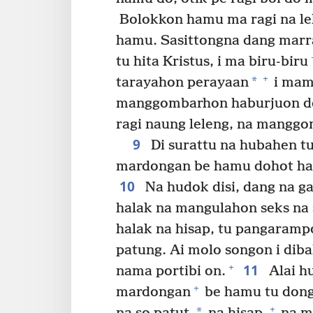
Bolokkon hamu ma ragi na lel
hamu. Sasittongna dang marr
tu hita Kristus, i ma biru-biru
+
*
tarayahon perayaan
i mama
manggombarhon haburjuon do
ragi naung leleng, na mangg
9
Di surattu na hubahen t
mardongan be hamu dohot hal
10
Na hudok disi, dang na 
halak na mangulahon seks na 
halak na hisap, tu pangaram
patung. Ai molo songon i dib
11
+
nama portibi on.
Alai h
+
mardongan
be hamu tu dong
+
*