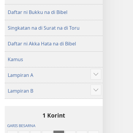
di
di
Tano
Tano
Daftar ni Bukku na di Bibel
na
na
Imbaru
Imbaru
Singkatan na di Surat na di Toru
Daftar ni Akka Hata na di Bibel
Kamus
Lampiran A
Patudu
na
Lampiran B
umgodang
Patudu
na
umgodang
1 Korint
GARIS BESARNA