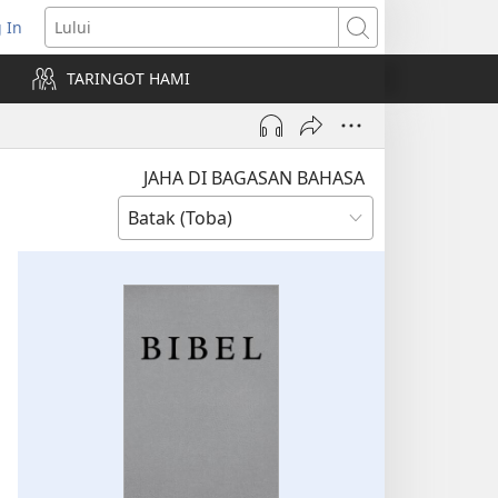
 In
pens
Lului
ew
TARINGOT HAMI
ndow)
JAHA DI BAGASAN BAHASA