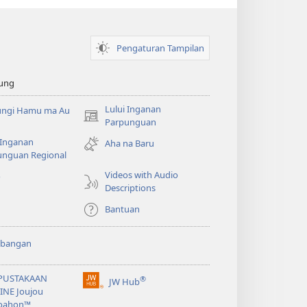
Pengaturan Tampilan
ung
Lului Inganan
ungi Hamu ma Au
(opens
Parpunguan
new
 Inganan
Aha na Baru
window)
unguan Regional
Videos with Audio
o
Descriptions
Bantuan
bangan
PUSTAKAAN
®
JW Hub
(opens
INE Joujou
new
oahon™