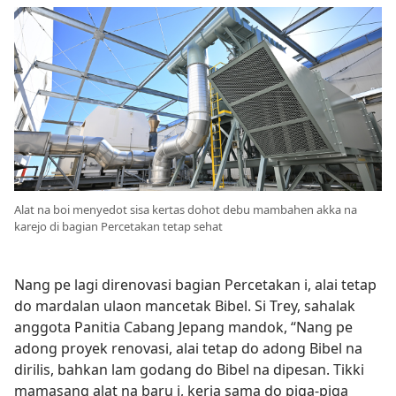
Alat na boi menyedot sisa kertas dohot debu mambahen akka na
karejo di bagian Percetakan tetap sehat
Nang pe lagi direnovasi bagian Percetakan i, alai tetap
do mardalan ulaon mancetak Bibel. Si Trey, sahalak
anggota Panitia Cabang Jepang mandok, “Nang pe
adong proyek renovasi, alai tetap do adong Bibel na
dirilis, bahkan lam godang do Bibel na dipesan. Tikki
mamasang alat na baru i, kerja sama do piga-piga