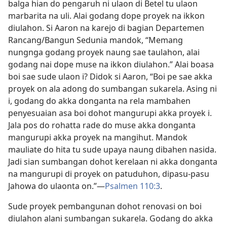
balga hian do pengaruh ni ulaon di Betel tu ulaon
marbarita na uli. Alai godang dope proyek na ikkon
diulahon. Si Aaron na karejo di bagian Departemen
Rancang/Bangun Sedunia mandok, “Memang
nungnga godang proyek naung sae taulahon, alai
godang nai dope muse na ikkon diulahon.” Alai boasa
boi sae sude ulaon i? Didok si Aaron, “Boi pe sae akka
proyek on ala adong do sumbangan sukarela. Asing ni
i, godang do akka donganta na rela mambahen
penyesuaian asa boi dohot mangurupi akka proyek i.
Jala pos do rohatta rade do muse akka donganta
mangurupi akka proyek na mangihut. Mandok
mauliate do hita tu sude upaya naung dibahen nasida.
Jadi sian sumbangan dohot kerelaan ni akka donganta
na mangurupi di proyek on patuduhon, dipasu-pasu
Jahowa do ulaonta on.”—
Psalmen 110:3
.
Sude proyek pembangunan dohot renovasi on boi
diulahon alani sumbangan sukarela. Godang do akka