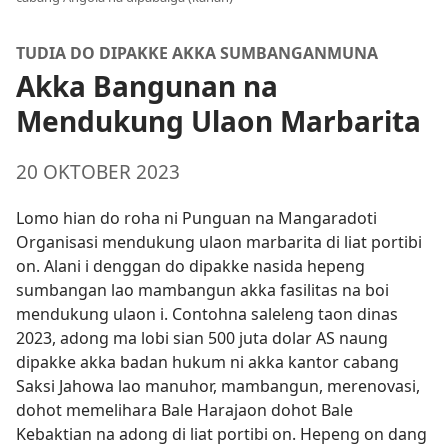
TUDIA DO DIPAKKE AKKA SUMBANGANMUNA
Akka Bangunan na
Mendukung Ulaon Marbarita
20 OKTOBER 2023
Lomo hian do roha ni Punguan na Mangaradoti
Organisasi mendukung ulaon marbarita di liat portibi
on. Alani i denggan do dipakke nasida hepeng
sumbangan lao mambangun akka fasilitas na boi
mendukung ulaon i. Contohna saleleng taon dinas
2023, adong ma lobi sian 500 juta dolar AS naung
dipakke akka badan hukum ni akka kantor cabang
Saksi Jahowa lao manuhor, mambangun, merenovasi,
dohot memelihara Bale Harajaon dohot Bale
Kebaktian na adong di liat portibi on. Hepeng on dang