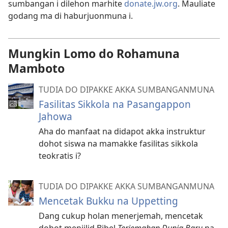
sumbangan i dilehon marhite
donate.jw.org
. Mauliate
godang ma di haburjuonmuna i.
Mungkin Lomo do Rohamuna
Mamboto
TUDIA DO DIPAKKE AKKA SUMBANGANMUNA
Fasilitas Sikkola na Pasangappon
Jahowa
Aha do manfaat na didapot akka instruktur
dohot siswa na mamakke fasilitas sikkola
teokratis i?
TUDIA DO DIPAKKE AKKA SUMBANGANMUNA
Mencetak Bukku na Uppetting
Dang cukup holan menerjemah, mencetak
dohot menjilid Bibel
Terjemahan Dunia Baru
na