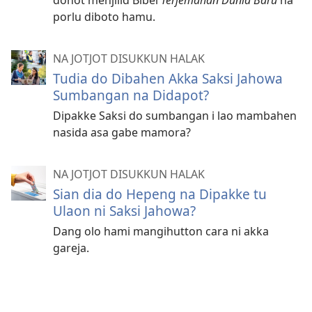
porlu diboto hamu.
NA JOTJOT DISUKKUN HALAK
Tudia do Dibahen Akka Saksi Jahowa
Sumbangan na Didapot?
Dipakke Saksi do sumbangan i lao mambahen
nasida asa gabe mamora?
NA JOTJOT DISUKKUN HALAK
Sian dia do Hepeng na Dipakke tu
Ulaon ni Saksi Jahowa?
Dang olo hami mangihutton cara ni akka
gareja.