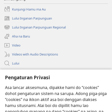
Kunjungi Hamu ma Au
Lului Inganan Parpunguan
(opens
new
Lului Inganan Parpunguan Regional
(opens
window)
new
Aha na Baru
window)
Video
Videos with Audio Descriptions
Lului
Bantuan
Pengaturan Privasi
Sumbangan
(opens
Asa lancar aksesmuna, dipakke hami do “cookies”
new
dohot pengaturan sistem na sarupa. Adong piga-piga
window)
PERPUSTAKAAN ONLINE Joujou Paboahon™
“cookies” na ikkon aktif asa boi denggan diakses
(opens
hamu situsnami. Alai boi do dipillit hamu lao
new
®
JW Hub
window)
pangoluhon manang na dang “cookies” na asing, na