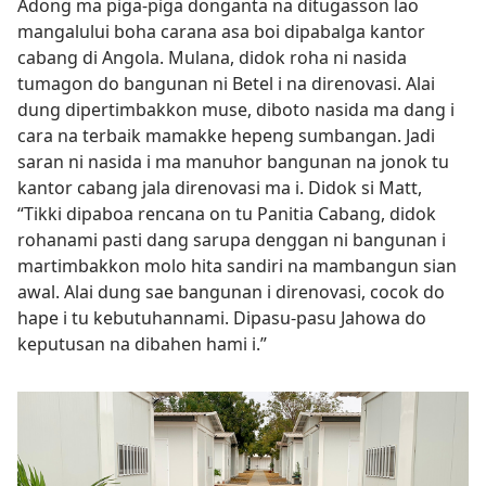
Adong ma piga-piga donganta na ditugasson lao
mangalului boha carana asa boi dipabalga kantor
cabang di Angola. Mulana, didok roha ni nasida
tumagon do bangunan ni Betel i na direnovasi. Alai
dung dipertimbakkon muse, diboto nasida ma dang i
cara na terbaik mamakke hepeng sumbangan. Jadi
saran ni nasida i ma manuhor bangunan na jonok tu
kantor cabang jala direnovasi ma i. Didok si Matt,
“Tikki dipaboa rencana on tu Panitia Cabang, didok
rohanami pasti dang sarupa denggan ni bangunan i
martimbakkon molo hita sandiri na mambangun sian
awal. Alai dung sae bangunan i direnovasi, cocok do
hape i tu kebutuhannami. Dipasu-pasu Jahowa do
keputusan na dibahen hami i.”