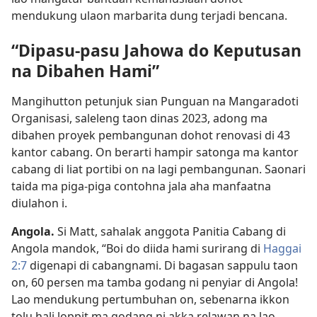
mendukung ulaon marbarita dung terjadi bencana.
“Dipasu-pasu Jahowa do Keputusan
na Dibahen Hami”
Mangihutton petunjuk sian Punguan na Mangaradoti
Organisasi, saleleng taon dinas 2023, adong ma
dibahen proyek pembangunan dohot renovasi di 43
kantor cabang. On berarti hampir satonga ma kantor
cabang di liat portibi on na lagi pembangunan. Saonari
taida ma piga-piga contohna jala aha manfaatna
diulahon i.
Angola.
Si Matt, sahalak anggota Panitia Cabang di
Angola mandok, “Boi do diida hami surirang di
Haggai
2:7
digenapi di cabangnami. Di bagasan sappulu taon
on, 60 persen ma tamba godang ni penyiar di Angola!
Lao mendukung pertumbuhan on, sebenarna ikkon
tolu hali loppit ma godang ni akka relawan na lao