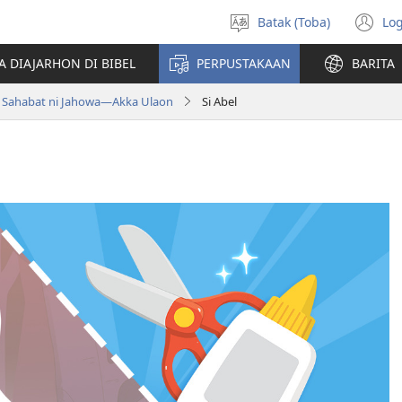
Batak (Toba)
Log
Pillit
(o
Hata
n
A DIAJARHON DI BIBEL
PERPUSTAKAAN
BARITA
wi
n Sahabat ni Jahowa​—Akka Ulaon
Si Abel