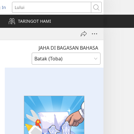
 In
pens
Lului
ew
TARINGOT HAMI
ndow)
JAHA DI BAGASAN BAHASA