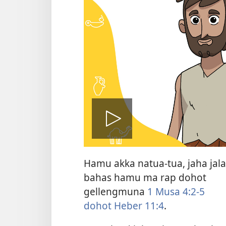
Putar
Hamu akka natua-tua, jaha jala
video
bahas hamu ma rap dohot
gellengmuna
1 Musa 4:2-5
dohot
Heber 11:4
.