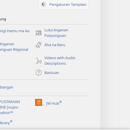
Pengaturan Tampilan
ung
Lului Inganan
ungi Hamu ma Au
(opens
Parpunguan
new
 Inganan
Aha na Baru
window)
unguan Regional
Videos with Audio
o
Descriptions
Bantuan
bangan
PUSTAKAAN
®
JW Hub
(opens
INE Joujou
new
oahon™
window)
®
ibrary