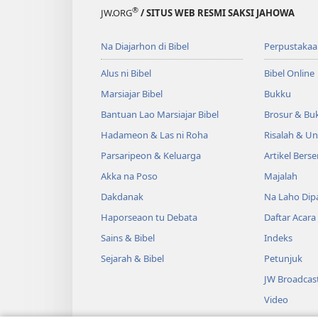
®
JW.ORG
/ SITUS WEB RESMI SAKSI JAHOWA
Na Diajarhon di Bibel
Perpustakaa
Alus ni Bibel
Bibel Online
Marsiajar Bibel
Bukku
Bantuan Lao Marsiajar Bibel
Brosur & Buk
Hadameon & Las ni Roha
Risalah & U
Parsaripeon & Keluarga
Artikel Berse
Akka na Poso
Majalah
Dakdanak
Na Laho Dipa
Haporseaon tu Debata
Daftar Acara
Sains & Bibel
Indeks
Sejarah & Bibel
Petunjuk
JW Broadcas
Video