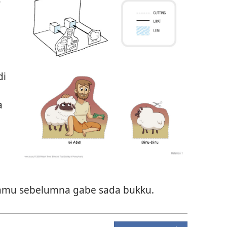
r
di
a
hamu sebelumna gabe sada bukku.