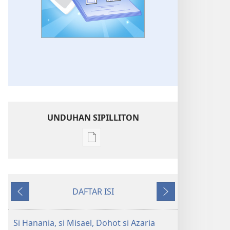
UNDUHAN SIPILLITON
Sipilliton
lao
mandownload
Marsiajar
DAFTAR ISI
ma
Andorang
Na
sian
so
Mangihut
Sahabat
Si Hanania, si Misael, Dohot si Azaria
ni