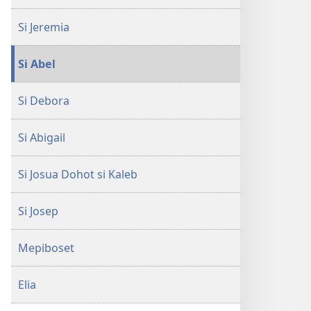
Jahowa​
Si Jeremia
—
Akka
Si Abel
Ulaon
Si Debora
Si Abigail
Si Josua Dohot si Kaleb
Si Josep
Mepiboset
Elia