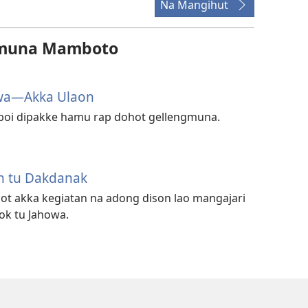
Na Mangihut
amuna Mamboto
owa​—Akka Ulaon
boi dipakke hamu rap dohot gellengmuna.
n tu Dakdanak
ot akka kegiatan na adong dison lao mangajari
ok tu Jahowa.