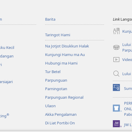
n
Barita
Link
Langs
Kunj
Taringot Hami
Lului
Na Jotjot Disukkun Halak
ku Kecil
(opens
Parp
Kunjungi Hamu ma Au
new
ndangan
Vide
window)
Hubungi ma Hami
ri
Tur Betel
Lului
Parpunguan
rsiajari
Sum
Parningotan
(opens
new
Parpunguan Regional
window)
PER
Ulaon
ONL
(opens
Akka Pengalaman
Pab
®
ting
new
window)
Di Liat Portibi On
JW L