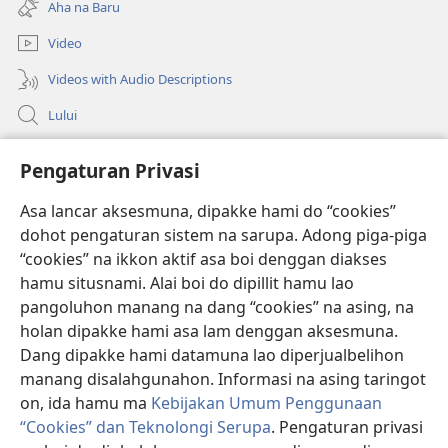
Aha na Baru
window)
Video
Videos with Audio Descriptions
Lului
Bantuan
Pengaturan Privasi
Sumbangan
Asa lancar aksesmuna, dipakke hami do “cookies”
(opens
new
dohot pengaturan sistem na sarupa. Adong piga-piga
window)
PERPUSTAKAAN ONLINE Joujou Paboahon™
“cookies” na ikkon aktif asa boi denggan diakses
(opens
hamu situsnami. Alai boi do dipillit hamu lao
new
®
JW Hub
window)
pangoluhon manang na dang “cookies” na asing, na
(opens
holan dipakke hami asa lam denggan aksesmuna.
new
®
JW Library
window)
Dang dipakke hami datamuna lao diperjualbelihon
manang disalahgunahon. Informasi na asing taringot
on, ida hamu ma
Kebijakan Umum Penggunaan
“Cookies” dan Teknolongi Serupa
. Pengaturan privasi