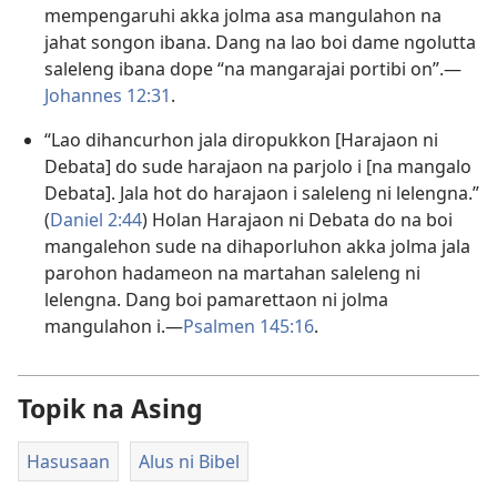
mempengaruhi akka jolma asa mangulahon na
jahat songon ibana. Dang na lao boi dame ngolutta
saleleng ibana dope “na mangarajai portibi on”.—
Johannes 12:31
.
“Lao dihancurhon jala diropukkon [Harajaon ni
Debata] do sude harajaon na parjolo i [na mangalo
Debata]. Jala hot do harajaon i saleleng ni lelengna.”
(
Daniel 2:44
) Holan Harajaon ni Debata do na boi
mangalehon sude na dihaporluhon akka jolma jala
parohon hadameon na martahan saleleng ni
lelengna. Dang boi pamarettaon ni jolma
mangulahon i.—
Psalmen 145:16
.
Topik na Asing
Hasusaan
Alus ni Bibel