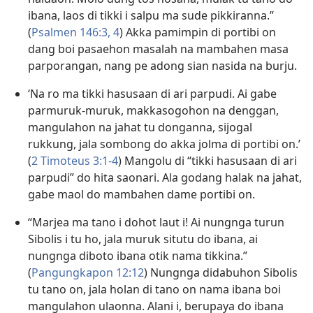
ibana, laos di tikki i salpu ma sude pikkiranna.”
(
Psalmen 146:3, 4
) Akka pamimpin di portibi on
dang boi pasaehon masalah na mambahen masa
parporangan, nang pe adong sian nasida na burju.
‘Na ro ma tikki hasusaan di ari parpudi. Ai gabe
parmuruk-muruk, makkasogohon na denggan,
mangulahon na jahat tu donganna, sijogal
rukkung, jala sombong do akka jolma di portibi on.’
(
2 Timoteus 3:1-4
) Mangolu di “tikki hasusaan di ari
parpudi” do hita saonari. Ala godang halak na jahat,
gabe maol do mambahen dame portibi on.
“Marjea ma tano i dohot laut i! Ai nungnga turun
Sibolis i tu ho, jala muruk situtu do ibana, ai
nungnga diboto ibana otik nama tikkina.”
(
Pangungkapon 12:12
) Nungnga didabuhon Sibolis
tu tano on, jala holan di tano on nama ibana boi
mangulahon ulaonna. Alani i, berupaya do ibana