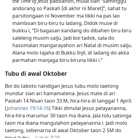
the Time of Jesus
paboahon, mulai sian “saminggu
andorang so Paskah [di akhir ni Maret]”, sahat tu
parsitongaan ni November ma tikki na pas lao
mamboan biru-biru tu ladang. Didok muse di
bukku i, “Di bagasan kandang do dibahen biru-biru
saleleng musim salju. Jadi boi tadok, sala do
hasomalan mangarayahon ari Natal di musim salju.
Alana molo tajaha di Bukku Injil, di ladang do akka
parmahan manjaga biru-biruna tikki i.”
Tubu di awal Oktober
Boi do taboto nandigan Jesus tubu molo taetong
mundur sian ari hamamatena. Jesus mate di ari
Paskah 14 Nisan taon 33 M, hira-hira di tanggal 1 April.
(
Johannes 19:14-16
) Tikki dimulai Jesus pelayananna,
hira-hira marumur 30 taon ma ibana. Jala tolu satonga
taon ma ibana mangulahon pelayananna i. Jadi molo
taetong, sebenarna di awal Oktober taon 2 SM do
Jesus tubu.—
Lukas 3:23
.