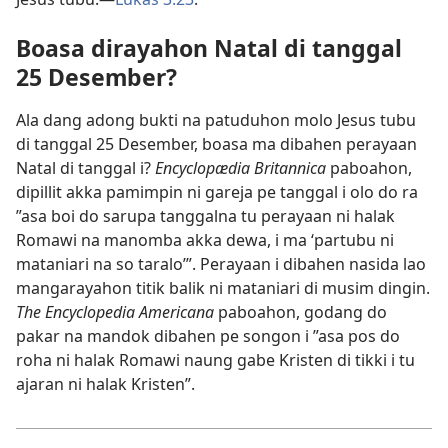
Boasa dirayahon Natal di tanggal
25 Desember?
Ala dang adong bukti na patuduhon molo Jesus tubu
di tanggal 25 Desember, boasa ma dibahen perayaan
Natal di tanggal i?
Encyclopædia Britannica
paboahon,
dipillit akka pamimpin ni gareja pe tanggal i olo do ra
”asa boi do sarupa tanggalna tu perayaan ni halak
Romawi na manomba akka dewa, i ma ‘partubu ni
mataniari na so taralo’”. Perayaan i dibahen nasida lao
mangarayahon titik balik ni mataniari di musim dingin.
The Encyclopedia Americana
paboahon, godang do
pakar na mandok dibahen pe songon i ”asa pos do
roha ni halak Romawi naung gabe Kristen di tikki i tu
ajaran ni halak Kristen”.