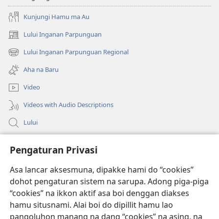
Kunjungi Hamu ma Au
Lului Inganan Parpunguan
(opens
new
Lului Inganan Parpunguan Regional
(opens
window)
new
Aha na Baru
window)
Video
Videos with Audio Descriptions
Lului
Bantuan
Pengaturan Privasi
Sumbangan
Asa lancar aksesmuna, dipakke hami do “cookies”
(opens
new
dohot pengaturan sistem na sarupa. Adong piga-piga
window)
PERPUSTAKAAN ONLINE Joujou Paboahon™
“cookies” na ikkon aktif asa boi denggan diakses
(opens
hamu situsnami. Alai boi do dipillit hamu lao
new
®
JW Hub
window)
pangoluhon manang na dang “cookies” na asing, na
(opens