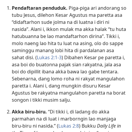
Pendaftaran penduduk.
Piga-piga ari andorang so
tubu Jesus, dilehon Kesar Agustus ma paretta asa
“didaftarhon sude jolma na di luatna i diri ni
nasida”. Alani i, ikkon mulak ma akka halak “tu huta
hatubuanna be lao mandaftarhon dirina”. Tikki i,
molo naeng lao hita tu luat na asing, olo do sappe
saminggu manang lobi hita di pardalanan asa
sahat disi. (
Lukas 2:1-3
) Dibahen Kesar pe paretta i,
asa boi do buatonna pajak sian rakyatna, jala asa
boi do dipillit ibana akka bawa lao gabe tentara.
Sebenarna, dang lomo roha ni rakyat mangulahon
paretta i. Alani i, dang mungkin disuru Kesar
Agustus be rakyatna mangulahon paretta na borat
songon i tikki musim salju.
Akka biru-biru.
“Di tikki i, di ladang do akka
parmahan na di luat i marborngin lao manjaga
biru-biru ni nasida.” (
Lukas 2:8
) Bukku
Daily Life in