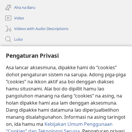
new
Aha na Baru
window)
Video
Videos with Audio Descriptions
Lului
Bantuan
Pengaturan Privasi
Sumbangan
Asa lancar aksesmuna, dipakke hami do “cookies”
(opens
new
dohot pengaturan sistem na sarupa. Adong piga-piga
window)
PERPUSTAKAAN ONLINE Joujou Paboahon™
“cookies” na ikkon aktif asa boi denggan diakses
(opens
hamu situsnami. Alai boi do dipillit hamu lao
new
®
JW Hub
window)
pangoluhon manang na dang “cookies” na asing, na
(opens
holan dipakke hami asa lam denggan aksesmuna.
new
®
JW Library
window)
Dang dipakke hami datamuna lao diperjualbelihon
manang disalahgunahon. Informasi na asing taringot
on, ida hamu ma
Kebijakan Umum Penggunaan
“Cookies” dan Teknolongi Serupa
. Pengaturan privasi