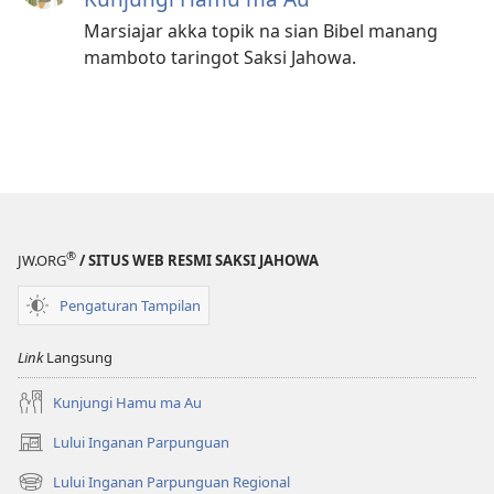
Marsiajar akka topik na sian Bibel manang
mamboto taringot Saksi Jahowa.
®
JW.ORG
/ SITUS WEB RESMI SAKSI JAHOWA
Pengaturan Tampilan
Link
Langsung
Kunjungi Hamu ma Au
Lului Inganan Parpunguan
(opens
new
Lului Inganan Parpunguan Regional
(opens
window)