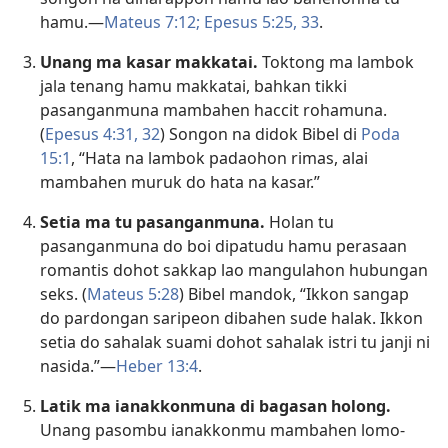
hamu.—
Mateus 7:12;
Epesus 5:25,
33
.
Unang ma kasar makkatai.
Toktong ma lambok
jala tenang hamu makkatai, bahkan tikki
pasanganmuna mambahen haccit rohamuna.
(
Epesus 4:31, 32
) Songon na didok Bibel di
Poda
15:1
, “Hata na lambok padaohon rimas, alai
mambahen muruk do hata na kasar.”
Setia ma tu pasanganmuna.
Holan tu
pasanganmuna do boi dipatudu hamu perasaan
romantis dohot sakkap lao mangulahon hubungan
seks. (
Mateus 5:28
) Bibel mandok, “Ikkon sangap
do pardongan saripeon dibahen sude halak. Ikkon
setia do sahalak suami dohot sahalak istri tu janji ni
nasida.”—
Heber 13:4
.
Latik ma ianakkonmuna di bagasan holong.
Unang pasombu ianakkonmu mambahen lomo-