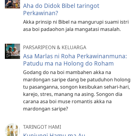
Aha do Didok Bibel taringot
Perkawinan?
Akka prinsip ni Bibel na mangurupi suami istri
asa boi padaohon jala mangatasi masalah.
PARSARIPEON & KELUARGA
Asa Marlas ni Roha Perkawinanmuna:
Patudu ma na Holong do Roham
Godang do na boi mambahen akka na
mardongan saripe dang be patuduhon holong
tu pasanganna, songon kesibukan sehari-hari,
karejo, stres, manang na asing. Songon dia
carana asa boi muse romantis akka na
mardongan saripe?
TARINGOT HAMI
Kunjungi Hamu ma Au