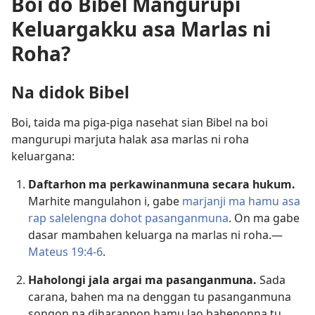
Boi do Bibel Mangurupi
Keluargakku asa Marlas ni
Roha?
Na didok Bibel
Boi, taida ma piga-piga nasehat sian Bibel na boi
mangurupi marjuta halak asa marlas ni roha
keluargana:
Daftarhon ma perkawinanmuna secara hukum.
Marhite mangulahon i, gabe
marjanji ma hamu asa
rap salelengna dohot pasanganmuna
. On ma gabe
dasar mambahen keluarga na marlas ni roha.—
Mateus 19:4-6
.
Haholongi jala argai ma pasanganmuna.
Sada
carana, bahen ma na denggan tu pasanganmuna
songon na diharappon hamu lao bahenonna tu