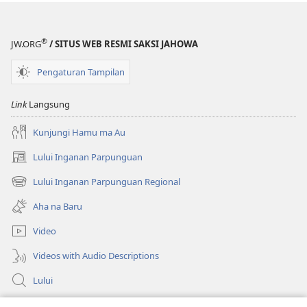
®
JW.ORG
/ SITUS WEB RESMI SAKSI JAHOWA
Pengaturan Tampilan
Link
Langsung
Kunjungi Hamu ma Au
Lului Inganan Parpunguan
(opens
new
Lului Inganan Parpunguan Regional
(opens
window)
new
Aha na Baru
window)
Video
Videos with Audio Descriptions
Lului
Bantuan