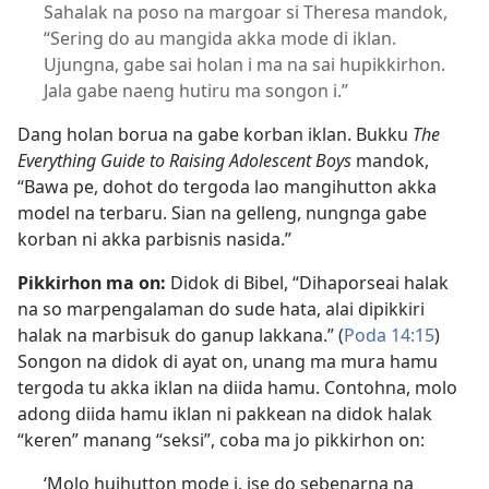
Sahalak na poso na margoar si Theresa mandok,
“Sering do au mangida akka mode di iklan.
Ujungna, gabe sai holan i ma na sai hupikkirhon.
Jala gabe naeng hutiru ma songon i.”
Dang holan borua na gabe korban iklan. Bukku
The
Everything Guide to Raising Adolescent Boys
mandok,
“Bawa pe, dohot do tergoda lao mangihutton akka
model na terbaru. Sian na gelleng, nungnga gabe
korban ni akka parbisnis nasida.”
Pikkirhon ma on:
Didok di Bibel, “Dihaporseai halak
na so marpengalaman do sude hata, alai dipikkiri
halak na marbisuk do ganup lakkana.” (
Poda 14:15
)
Songon na didok di ayat on, unang ma mura hamu
tergoda tu akka iklan na diida hamu. Contohna, molo
adong diida hamu iklan ni pakkean na didok halak
“keren” manang “seksi”, coba ma jo pikkirhon on:
‘Molo huihutton mode i, ise do sebenarna na