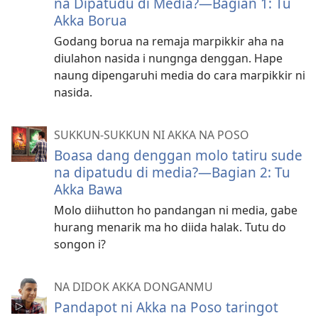
na Dipatudu di Media?​—Bagian 1: Tu
Akka Borua
Godang borua na remaja marpikkir aha na
diulahon nasida i nungnga denggan. Hape
naung dipengaruhi media do cara marpikkir ni
nasida.
SUKKUN-SUKKUN NI AKKA NA POSO
Boasa dang denggan molo tatiru sude
na dipatudu di media?​—Bagian 2: Tu
Akka Bawa
Molo diihutton ho pandangan ni media, gabe
hurang menarik ma ho diida halak. Tutu do
songon i?
NA DIDOK AKKA DONGANMU
Pandapot ni Akka na Poso taringot