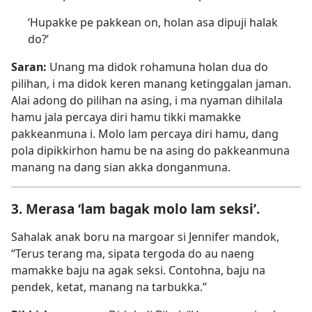
‘Hupakke pe pakkean on, holan asa dipuji halak
do?’
Saran:
Unang ma didok rohamuna holan dua do
pilihan, i ma didok keren manang ketinggalan jaman.
Alai adong do pilihan na asing, i ma nyaman dihilala
hamu jala percaya diri hamu tikki mamakke
pakkeanmuna i. Molo lam percaya diri hamu, dang
pola dipikkirhon hamu be na asing do pakkeanmuna
manang na dang sian akka donganmuna.
3. Merasa ‘lam bagak molo lam seksi’.
Sahalak anak boru na margoar si Jennifer mandok,
“Terus terang ma, sipata tergoda do au naeng
mamakke baju na agak seksi. Contohna, baju na
pendek, ketat, manang na tarbukka.”