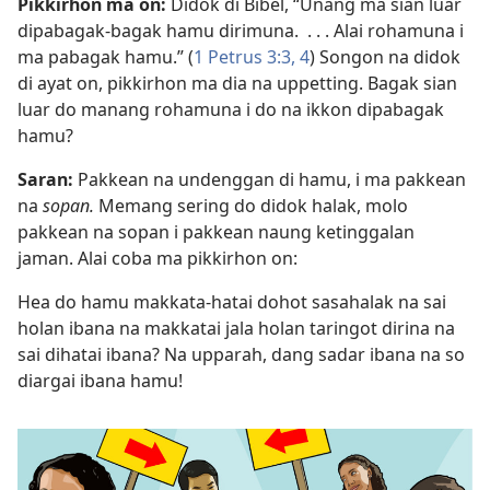
Pikkirhon ma on:
Didok di Bibel, “Unang ma sian luar
dipabagak-bagak hamu dirimuna. . . . Alai rohamuna i
ma pabagak hamu.” (
1 Petrus 3:3, 4
) Songon na didok
di ayat on, pikkirhon ma dia na uppetting. Bagak sian
luar do manang rohamuna i do na ikkon dipabagak
hamu?
Saran:
Pakkean na undenggan di hamu, i ma pakkean
na
sopan.
Memang sering do didok halak, molo
pakkean na sopan i pakkean naung ketinggalan
jaman. Alai coba ma pikkirhon on:
Hea do hamu makkata-hatai dohot sasahalak na sai
holan ibana na makkatai jala holan taringot dirina na
sai dihatai ibana? Na upparah, dang sadar ibana na so
diargai ibana hamu!