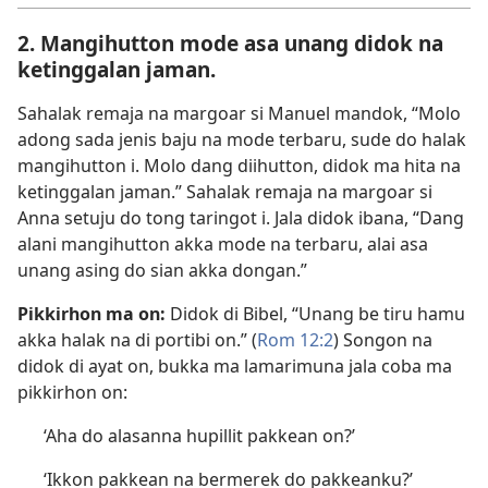
2. Mangihutton mode asa unang didok na
ketinggalan jaman.
Sahalak remaja na margoar si Manuel mandok, “Molo
adong sada jenis baju na mode terbaru, sude do halak
mangihutton i. Molo dang diihutton, didok ma hita na
ketinggalan jaman.” Sahalak remaja na margoar si
Anna setuju do tong taringot i. Jala didok ibana, “Dang
alani mangihutton akka mode na terbaru, alai asa
unang asing do sian akka dongan.”
Pikkirhon ma on:
Didok di Bibel, “Unang be tiru hamu
akka halak na di portibi on.” (
Rom 12:2
) Songon na
didok di ayat on, bukka ma lamarimuna jala coba ma
pikkirhon on:
‘Aha do alasanna hupillit pakkean on?’
‘Ikkon pakkean na bermerek do pakkeanku?’