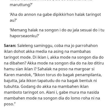
maruttung?’
‘Aha do annon na gabe dipikkirhon halak taringot
au?’
‘Memang halak na songon i do
au
jala sesuai do i tu
haporseaonku?’
Saran:
Saleleng saminggu, coba ma jo parrohahon
iklan dohot akka media na asing na mambahas
taringot mode. Di iklan i, akka mode na songon dia do
na dibahen? Akka mode na songon dia do na
lao
ditiru
hamu sian iklan i? Sahalak na poso na margoar si
Karen mandok, “Ikkon torus do bagak penampilanta,
bajutta, jala ikkon tapatudu do na bagak bentuk ni
tubuhta. Godang do akka na mambahen iklan
mamboto taringot on. Alani i, gabe mura ma nasida
mambahen mode na songon dia do lomo roha ni na
poso.”