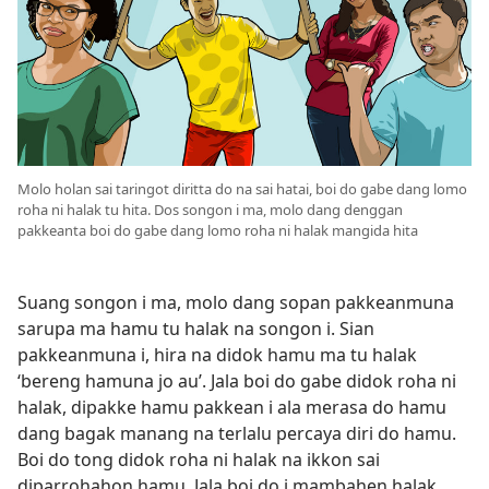
Molo holan sai taringot diritta do na sai hatai, boi do gabe dang lomo
roha ni halak tu hita. Dos songon i ma, molo dang denggan
pakkeanta boi do gabe dang lomo roha ni halak mangida hita
Suang songon i ma, molo dang sopan pakkeanmuna
sarupa ma hamu tu halak na songon i. Sian
pakkeanmuna i, hira na didok hamu ma tu halak
‘bereng hamuna jo au’. Jala boi do gabe didok roha ni
halak, dipakke hamu pakkean i ala merasa do hamu
dang bagak manang na terlalu percaya diri do hamu.
Boi do tong didok roha ni halak na ikkon sai
diparrohahon hamu. Jala boi do i mambahen halak