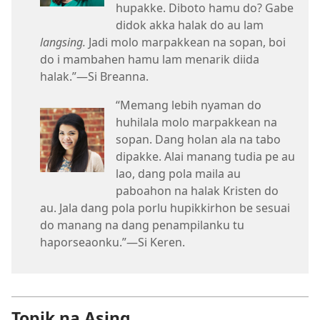
hupakke. Diboto hamu do? Gabe
didok akka halak do au lam
langsing.
Jadi molo marpakkean na sopan, boi
do i mambahen hamu lam menarik diida
halak.”​—Si Breanna.
“Memang lebih nyaman do
huhilala molo marpakkean na
sopan. Dang holan ala na tabo
dipakke. Alai manang tudia pe au
lao, dang pola maila au
paboahon na halak Kristen do
au. Jala dang pola porlu hupikkirhon be sesuai
do manang na dang penampilanku tu
haporseaonku.”​—Si Keren.
Topik na Asing