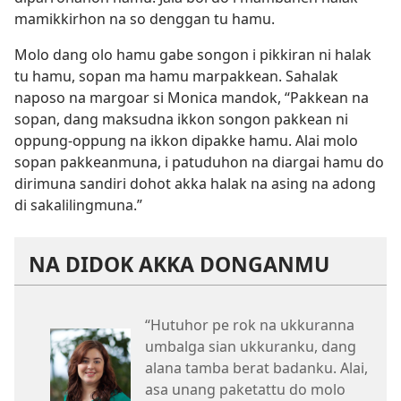
mamikkirhon na so denggan tu hamu.
Molo dang olo hamu gabe songon i pikkiran ni halak
tu hamu, sopan ma hamu marpakkean. Sahalak
naposo na margoar si Monica mandok, “Pakkean na
sopan, dang maksudna ikkon songon pakkean ni
oppung-oppung na ikkon dipakke hamu. Alai molo
sopan pakkeanmuna, i patuduhon na diargai hamu do
dirimuna sandiri dohot akka halak na asing na adong
di sakalilingmuna.”
NA DIDOK AKKA DONGANMU
“Hutuhor pe rok na ukkuranna
umbalga sian ukkuranku, dang
alana tamba berat badanku. Alai,
asa unang paketattu do molo