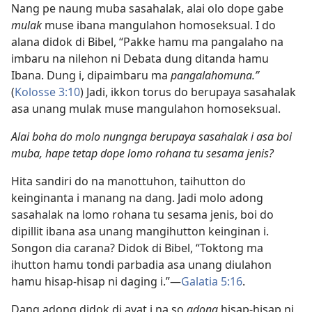
Nang pe naung muba sasahalak, alai olo dope gabe
mulak
muse ibana mangulahon homoseksual. I do
alana didok di Bibel, “Pakke hamu ma pangalaho na
imbaru na nilehon ni Debata dung ditanda hamu
Ibana. Dung i, dipaimbaru ma
pangalahomuna.”
(
Kolosse 3:10
) Jadi, ikkon torus do berupaya sasahalak
asa unang mulak muse mangulahon homoseksual.
Alai boha do molo nungnga berupaya sasahalak i asa boi
muba, hape tetap dope lomo rohana tu sesama jenis?
Hita sandiri do na manottuhon, taihutton do
keinginanta i manang na dang. Jadi molo adong
sasahalak na lomo rohana tu sesama jenis, boi do
dipillit ibana asa unang mangihutton keinginan i.
Songon dia carana? Didok di Bibel, “Toktong ma
ihutton hamu tondi parbadia asa unang diulahon
hamu hisap-hisap ni daging i.”​—
Galatia 5:16
.
Dang adong didok di ayat i na so
adong
hisap-hisap ni