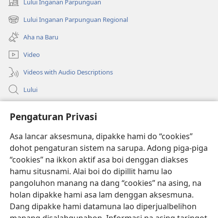
Lului Inganan Parpunguan
(opens
new
Lului Inganan Parpunguan Regional
(opens
window)
new
Aha na Baru
window)
Video
Videos with Audio Descriptions
Lului
Bantuan
Pengaturan Privasi
Sumbangan
Asa lancar aksesmuna, dipakke hami do “cookies”
(opens
new
dohot pengaturan sistem na sarupa. Adong piga-piga
window)
PERPUSTAKAAN ONLINE Joujou Paboahon™
“cookies” na ikkon aktif asa boi denggan diakses
(opens
hamu situsnami. Alai boi do dipillit hamu lao
new
®
JW Hub
window)
pangoluhon manang na dang “cookies” na asing, na
(opens
holan dipakke hami asa lam denggan aksesmuna.
new
®
JW Library
window)
Dang dipakke hami datamuna lao diperjualbelihon