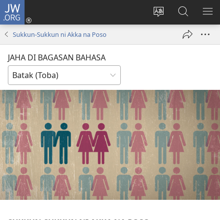
JW.ORG
Log
In
Ganti
Lului
PA
(opens
hata
di
ME
Sukkun-Sukkun ni Akka na Poso
new
situs
JW.ORG
window)
JAHA DI BAGASAN BAHASA