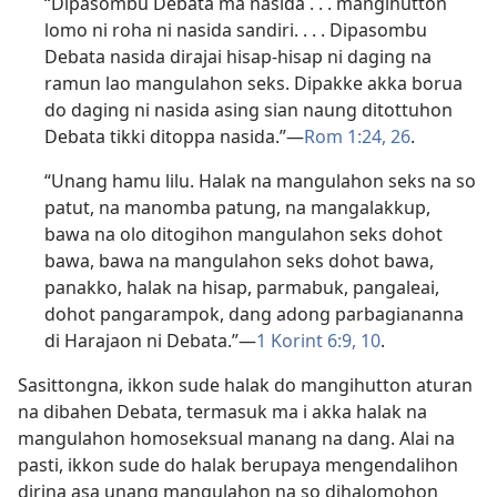
“Dipasombu Debata ma nasida . . . mangihutton
lomo ni roha ni nasida sandiri. . . . Dipasombu
Debata nasida dirajai hisap-hisap ni daging na
ramun lao mangulahon seks. Dipakke akka borua
do daging ni nasida asing sian naung ditottuhon
Debata tikki ditoppa nasida.”​—
Rom 1:24,
26
.
“Unang hamu lilu. Halak na mangulahon seks na so
patut, na manomba patung, na mangalakkup,
bawa na olo ditogihon mangulahon seks dohot
bawa, bawa na mangulahon seks dohot bawa,
panakko, halak na hisap, parmabuk, pangaleai,
dohot pangarampok, dang adong parbagiananna
di Harajaon ni Debata.”​—
1 Korint 6:9, 10
.
Sasittongna, ikkon sude halak do mangihutton aturan
na dibahen Debata, termasuk ma i akka halak na
mangulahon homoseksual manang na dang. Alai na
pasti, ikkon sude do halak berupaya mengendalihon
dirina asa unang mangulahon na so dihalomohon