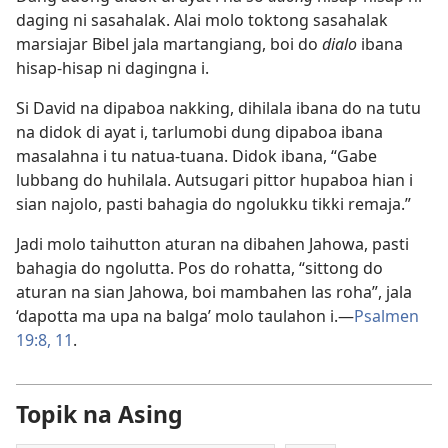
daging ni sasahalak. Alai molo toktong sasahalak
marsiajar Bibel jala martangiang, boi do
dialo
ibana
hisap-hisap ni dagingna i.
Si David na dipaboa nakking, dihilala ibana do na tutu
na didok di ayat i, tarlumobi dung dipaboa ibana
masalahna i tu natua-tuana. Didok ibana, “Gabe
lubbang do huhilala. Autsugari pittor hupaboa hian i
sian najolo, pasti bahagia do ngolukku tikki remaja.”
Jadi molo taihutton aturan na dibahen Jahowa, pasti
bahagia do ngolutta. Pos do rohatta, “sittong do
aturan na sian Jahowa, boi mambahen las roha”, jala
‘dapotta ma upa na balga’ molo taulahon i.​—
Psalmen
19:8,
11
.
Topik na Asing