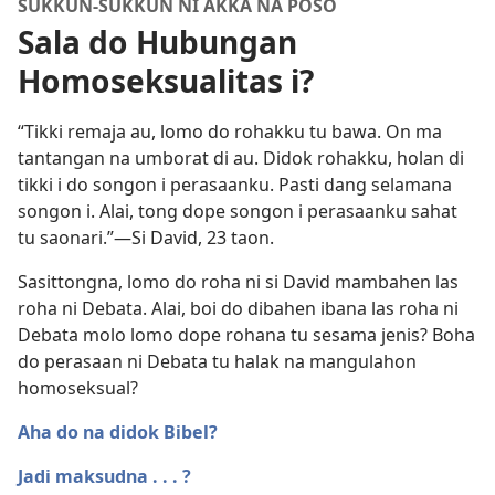
SUKKUN-SUKKUN NI AKKA NA POSO
Sala do Hubungan
Homoseksualitas i?
“Tikki remaja au, lomo do rohakku tu bawa. On ma
tantangan na umborat di au. Didok rohakku, holan di
tikki i do songon i perasaanku. Pasti dang selamana
songon i. Alai, tong dope songon i perasaanku sahat
tu saonari.”​—Si David, 23 taon.
Sasittongna, lomo do roha ni si David mambahen las
roha ni Debata. Alai, boi do dibahen ibana las roha ni
Debata molo lomo dope rohana tu sesama jenis? Boha
do perasaan ni Debata tu halak na mangulahon
homoseksual?
Aha do na didok Bibel?
Jadi maksudna . . . ?