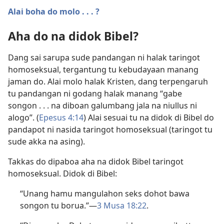
Alai boha do molo . . . ?
Aha do na didok Bibel?
Dang sai sarupa sude pandangan ni halak taringot
homoseksual, tergantung tu kebudayaan manang
jaman do. Alai molo halak Kristen, dang terpengaruh
tu pandangan ni godang halak manang “gabe
songon . . . na diboan galumbang jala na niullus ni
alogo”. (
Epesus 4:14
) Alai sesuai tu na didok di Bibel do
pandapot ni nasida taringot homoseksual (taringot tu
sude akka na asing).
Takkas do dipaboa aha na didok Bibel taringot
homoseksual. Didok di Bibel:
“Unang hamu mangulahon seks dohot bawa
songon tu borua.”​—
3 Musa 18:22
.