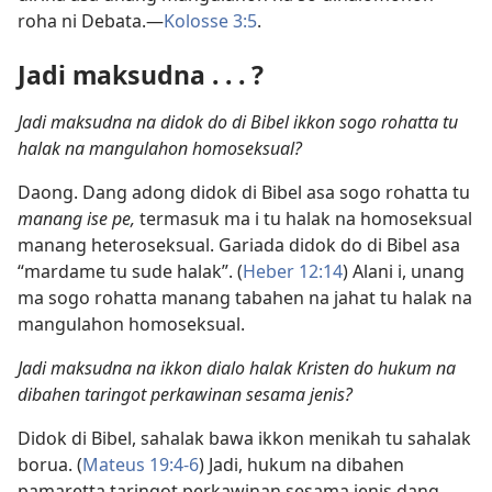
roha ni Debata.​—
Kolosse 3:5
.
Jadi maksudna . . . ?
Jadi maksudna na didok do di Bibel ikkon sogo rohatta tu
halak na mangulahon homoseksual?
Daong. Dang adong didok di Bibel asa sogo rohatta tu
manang ise pe,
termasuk ma i tu halak na homoseksual
manang heteroseksual. Gariada didok do di Bibel asa
“mardame tu sude halak”. (
Heber 12:14
) Alani i, unang
ma sogo rohatta manang tabahen na jahat tu halak na
mangulahon homoseksual.
Jadi maksudna na ikkon dialo halak Kristen do hukum na
dibahen taringot perkawinan sesama jenis?
Didok di Bibel, sahalak bawa ikkon menikah tu sahalak
borua. (
Mateus 19:4-6
) Jadi, hukum na dibahen
pamaretta taringot perkawinan sesama jenis dang