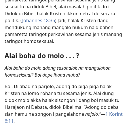
sesuai tu na didok Bibel, alai masalah politik do i.
Didok di Bibel, halak Kristen ikkon netral do secara
politik. (
Johannes 18:36
) Jadi, halak Kristen dang
mendukung manang mangalo hukum na dibahen
pamaretta taringot perkawinan sesama jenis manang
taringot homoseksual.
Alai boha do molo . . . ?
Alai boha do molo adong sasahalak na mangulahon
homoseksual? Boi dope ibana muba?
Boi. Di abad na parjolo, adong do piga-piga halak
Kristen na lomo rohana tu sesama jenis. Alai dung
didok molo akka halak sisongon i dang boi masuk tu
Harajaon ni Debata, didok Bibel ma, “Adong do deba
sian hamu na songon i pangalahona
najolo.”
​—
1 Korint
6:11
.