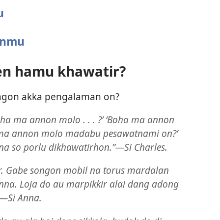
u
anmu
n hamu khawatir?
gon akka pengalaman on?
‘Boha ma annon molo . . . ?’ ‘Boha ma annon
 ma annon molo madabu pesawatnami on?’
 na so porlu dikhawatirhon.”​—Si Charles.
r. Gabe songon mobil na torus mardalan
nna. Loja do au marpikkir alai dang adong
​—Si Anna.