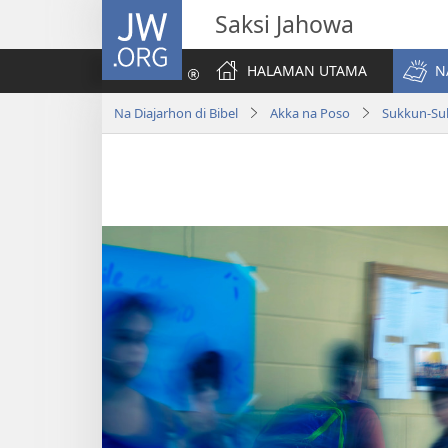
JW.ORG
Saksi Jahowa
HALAMAN UTAMA
N
Na Diajarhon di Bibel
Akka na Poso
Sukkun-Suk