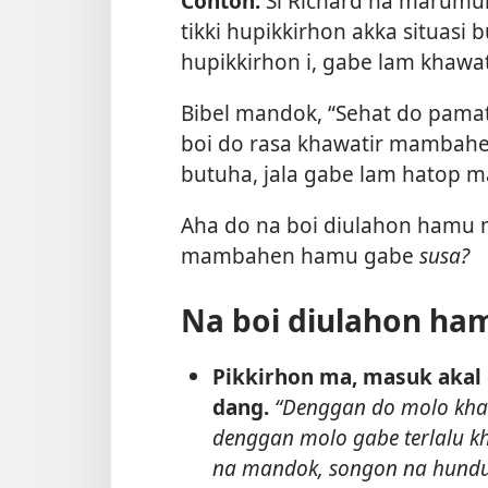
Contoh:
Si Richard na marumur
tikki hupikkirhon akka situasi 
hupikkirhon i, gabe lam khawat
Bibel mandok, “Sehat do pama
boi do rasa khawatir mambahen
butuha, jala gabe lam hatop 
Aha do na boi diulahon hamu 
mambahen hamu gabe
susa?
Na boi diulahon ha
Pikkirhon ma, masuk akal
dang.
“Denggan do molo khaw
denggan molo gabe terlalu k
na mandok, songon na hundul 