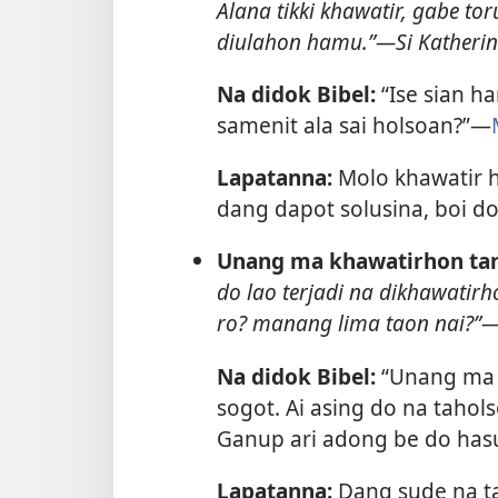
Alana tikki khawatir, gabe t
diulahon hamu.”​—Si Katherin
Na didok Bibel:
“Ise sian 
samenit ala sai holsoan?”​—
Lapatanna:
Molo khawatir
dang dapot solusina, boi 
Unang ma khawatirhon tari
do lao terjadi na dikhawatir
ro? manang lima taon nai?”​—
Na didok Bibel:
“Unang ma h
sogot. Ai asing do na tahol
Ganup ari adong be do has
Lapatanna:
Dang sude na tak