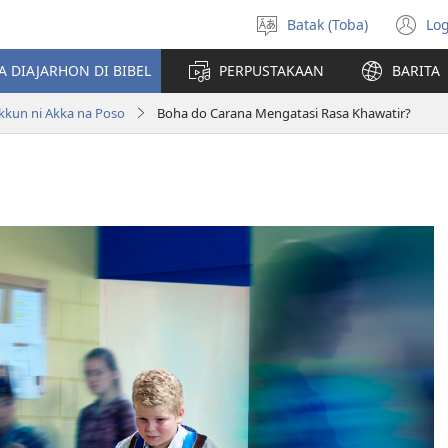
Batak (Toba)
Log
Pillit
(o
Hata
n
A DIAJARHON DI BIBEL
PERPUSTAKAAN
BARITA
wi
kun ni Akka na Poso
Boha do Carana Mengatasi Rasa Khawatir?