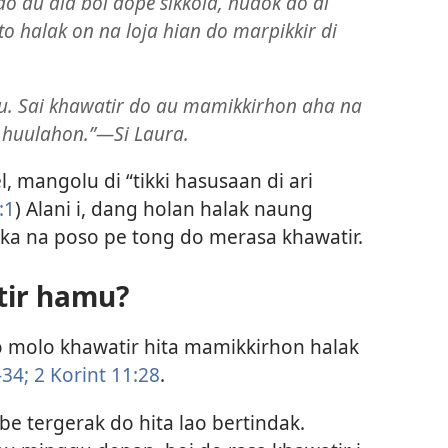
do au ala boi dope sikkola, hudok do di
o halak on na loja hian do marpikkir di
ku. Sai khawatir do au mamikkirhon aha na
huulahon.”​—Si Laura.
, mangolu di “tikki hasusaan di ari
:1
) Alani i, dang holan halak naung
ka na poso pe tong do merasa khawatir.
tir hamu?
 molo khawatir hita mamikkirhon halak
-34;
2 Korint 11:28
.
gabe tergerak do hita lao bertindak.