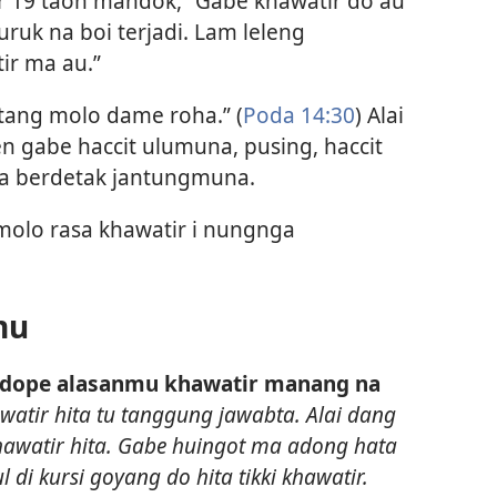
 19 taon mandok, “Gabe khawatir do au
buruk na boi terjadi. Lam leleng
ir ma au.”
tang molo dame roha.” (
Poda 14:30
) Alai
 gabe haccit ulumuna, pusing, haccit
ma berdetak jantungmuna.
molo rasa khawatir i nungnga
mu
 dope alasanmu khawatir manang na
atir hita tu tanggung jawabta. Alai dang
hawatir hita. Gabe huingot ma adong hata
di kursi goyang do hita tikki khawatir.