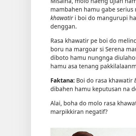
Misalna, molo naeng ujian ham
mambahen hamu gabe serius m
khawatir
i boi do mangurupi h
denggan.
Rasa khawatir pe boi do melin
boru na margoar si Serena ma
diboto hamu nungnga diulahon 
hamu asa tenang pakkilalaan
Faktana:
Boi do rasa khawatir
dibahen hamu keputusan na d
Alai, boha do molo rasa khaw
marpikkiran negatif?