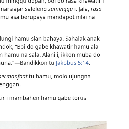
u minggu depan, boi do rasa khawatir i
arsiajar saleleng
saminggu
i. Jala,
rasa
amu asa berupaya mandapot nilai na
dungi hamu sian bahaya. Sahalak anak
ndok, “Boi do gabe khawatir hamu ala
hamu na sala. Alani i, ikkon muba do
muna.”​—Bandikkon tu
Jakobus 5:14
.
bermanfaat
tu hamu, molo ujungna
enggan.
atir i mambahen hamu gabe torus