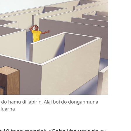
k do hamu di labirin. Alai boi do donganmuna
eluarna