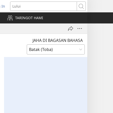
 In
pens
Lului
ew
TARINGOT HAMI
ndow)
JAHA DI BAGASAN BAHASA