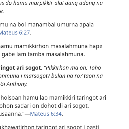
orus do hamu marpikkir alai dang adong na
e.
hamu na boi manambai umurna apala
Mateus 6:27
.
 hamu mamikkirhon masalahmuna hape
do gabe lam tamba masalahmuna.
ngot ari sogot.
“Pikkirhon ma on: Toho
honmuna i marsogot? bulan na ro? taon na
Si Anthony.
olsoan hamu lao mamikkiri taringot ari
sohon sadari on dohot di ari sogot.
usaanna.”​—
Mateus 6:34
.
hawatirhon taringot ari sogot i pasti