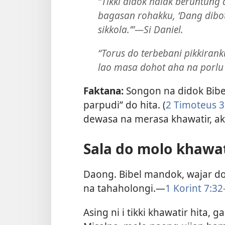
“Tikki didok halak beruntung 
bagasan rohakku, ‘Dang dibot
sikkola.’”​—Si Daniel.
“Torus do terbebani pikkiran
lao masa dohot aha na porlu 
Faktana:
Songon na didok Bibel
parpudi” do hita. (
2 Timoteus 3
dewasa na merasa khawatir, ak
Sala do molo khawa
Daong. Bibel mandok, wajar do
na tahaholongi.​—
1 Korint 7:​32
Asing ni i tikki khawatir hita, 