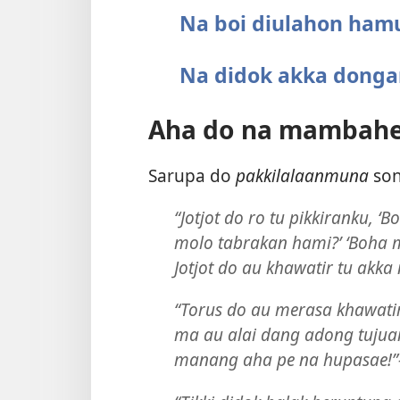
Na boi diulahon ham
Na didok akka dong
Aha do na mambahe
Sarupa do
pakkilalaanmuna
son
“Jotjot do ro tu pikkiranku, 
molo tabrakan hami?’ ‘Boha
Jotjot do au khawatir tu akka
“Torus do au merasa khawati
ma au alai dang adong tujua
manang aha pe na hupasae!”