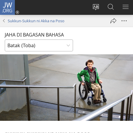
JW.ORG
Log
In
Ganti
Lului
PA
(opens
hata
di
ME
Sukkun-Sukkun ni Akka na Poso
new
situs
JW.ORG
window)
JAHA DI BAGASAN BAHASA