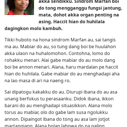
akka sendikku. Sindrom Marfan boi
do tong mengganggu fungsi jantung,
mata, dohot akka organ penting na
asing. Haccit hian do huhilala
dagingkon molo kambuh.
Tikki huboto na hona sindrom Marfan au, sai tangis
ma au. Mabiar do au, so tung dang boi be huulahon
akka ulaon na huhalomohon. Contohna, lomo do
rohakku menari. Alai gabe mabiar do au molo dang
boi be annon menari. Alana, haru mardalan pe haccit
hian do huhilala. Gabe mabiar do au menghadapi aha
na lao masa di ari na naeng ro.
Sai dipatogu kakakku do au. Diurupi ibana do au asa
unang berfokus tu perasaanku. Didok ibana, ikkon
barani do au menghadapi situasikkon. Alana molo
torus au mabiar, olo do gabe lam susa ngolukku
annon. Dipaingot ibana do tong au asa lam jotjot
martangiang. Alana holan Jahowa do na paling