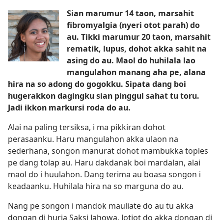
Sian marumur 14 taon, marsahit
fibromyalgia (nyeri otot parah) do
au. Tikki marumur 20 taon, marsahit
rematik, lupus, dohot akka sahit na
asing do au. Maol do huhilala lao
mangulahon manang aha pe, alana
hira na so adong do gogokku. Sipata dang boi
hugerakkon dagingku sian pinggul sahat tu toru.
Jadi ikkon markursi roda do au.
Alai na paling tersiksa, i ma pikkiran dohot
perasaanku. Haru mangulahon akka ulaon na
sederhana, songon manurat dohot mambukka toples
pe dang tolap au. Haru dakdanak boi mardalan, alai
maol do i huulahon. Dang terima au boasa songon i
keadaanku. Huhilala hira na so marguna do au.
Nang pe songon i mandok mauliate do au tu akka
dongan di huria Saksi Jahowa. Jotjot do akka dongan di