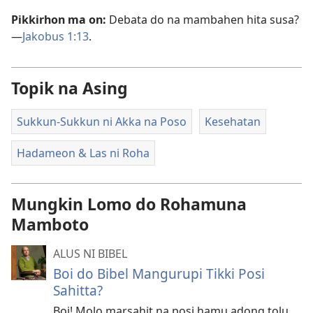
Pikkirhon ma on:
Debata do na mambahen hita susa?​
—
Jakobus 1:​13
.
Topik na Asing
Sukkun-Sukkun ni Akka na Poso
Kesehatan
Hadameon & Las ni Roha
Mungkin Lomo do Rohamuna
Mamboto
ALUS NI BIBEL
Boi do Bibel Mangurupi Tikki Posi
Sahitta?
Boi! Molo marsahit na posi hamu adong tolu