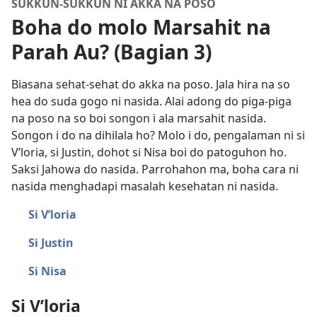
SUKKUN-SUKKUN NI AKKA NA POSO
Boha do molo Marsahit na
Parah Au? (Bagian 3)
Biasana sehat-sehat do akka na poso. Jala hira na so
hea do suda gogo ni nasida. Alai adong do piga-piga
na poso na so boi songon i ala marsahit nasida.
Songon i do na dihilala ho? Molo i do, pengalaman ni si
V’loria, si Justin, dohot si Nisa boi do patoguhon ho.
Saksi Jahowa do nasida. Parrohahon ma, boha cara ni
nasida menghadapi masalah kesehatan ni nasida.
Si V’loria
Si Justin
Si Nisa
Si V’loria