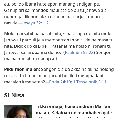
au, boi do ibana hutelepon manang andigan pe.
Ganup ari sai mandok mauliate do au tu Jahowa ala
nungnga dilehon akka dongan na burju songon
nasida.​—
Jesaya 32:​1, 2
.
Molo marsahit na parah hita, sipata lupa do hita molo
Jahowa i parduli jala mamparrohahon sude na masa tu
hita. Didok do di Bibel, “Pasahat ma holso ni roham tu
Jahowa, sai urupanna do ho.” (
Psalmen 55:22
) Songon i
ma na huulahon ganup ari.
Pikkirhon ma on:
Songon dia do akka halak na holong
rohana tu ho boi mangurupi ho tikki menghadapi
masalah kesehatan?​—
Poda 24:10;
1 Tessalonik 5:​11
.
Si Nisa
Tikki remaja, hona sindrom Marfan
ma au. Kelainan on mambahen gale