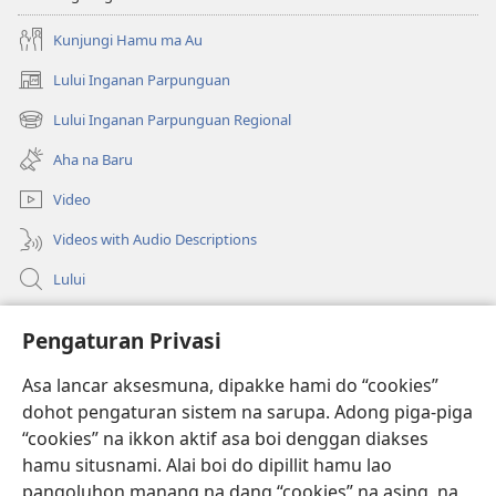
Kunjungi Hamu ma Au
Lului Inganan Parpunguan
(opens
new
Lului Inganan Parpunguan Regional
(opens
window)
new
Aha na Baru
window)
Video
Videos with Audio Descriptions
Lului
Bantuan
Pengaturan Privasi
Sumbangan
Asa lancar aksesmuna, dipakke hami do “cookies”
(opens
new
dohot pengaturan sistem na sarupa. Adong piga-piga
window)
PERPUSTAKAAN ONLINE Joujou Paboahon™
“cookies” na ikkon aktif asa boi denggan diakses
(opens
hamu situsnami. Alai boi do dipillit hamu lao
new
®
JW Hub
window)
pangoluhon manang na dang “cookies” na asing, na
(opens