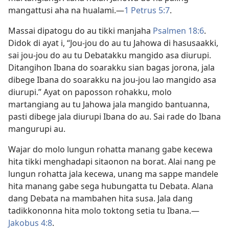
mangattusi aha na hualami.​—
1 Petrus 5:7
.
Massai dipatogu do au tikki manjaha
Psalmen 18:6
.
Didok di ayat i, “Jou-jou do au tu Jahowa di hasusaakki,
sai jou-jou do au tu Debatakku mangido asa diurupi.
Ditangihon Ibana do soarakku sian bagas jorona, jala
dibege Ibana do soarakku na jou-jou lao mangido asa
diurupi.” Ayat on paposson rohakku, molo
martangiang au tu Jahowa jala mangido bantuanna,
pasti dibege jala diurupi Ibana do au. Sai rade do Ibana
mangurupi au.
Wajar do molo lungun rohatta manang gabe kecewa
hita tikki menghadapi sitaonon na borat. Alai nang pe
lungun rohatta jala kecewa, unang ma sappe mandele
hita manang gabe sega hubungatta tu Debata. Alana
dang Debata na mambahen hita susa. Jala dang
tadikkononna hita molo toktong setia tu Ibana.​—
Jakobus 4:8
.