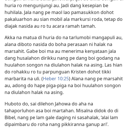
huria ro mengunjungi au. Jadi dang kesepian be
huhilala. Jala nang pe maol lao pamasukkon dohot
pakaluarhon au sian mobil ala markursi roda, tetap do
diajak nasida au ro tu acara ramah tamah.
Akka na matua di huria do na tarlumobi mangapuli au,
alana diboto nasida do boha perasaan ni halak na
marsahit. Gabe boi ma au menerima kenyataan jala
dang husalahon dirikku nang pe dang boi godang na
huulahon songon na diulahon halak na asing. Las hian
do rohakku ro tu parpunguan Kristen dohot tikki
marbarita na uli. (
Heber 10:25
) Alana nang pe marsahit
au, adong do hape piga-piga na boi huulahon songon
na diulahon halak na asing.
Huboto do, sai dilehon Jahowa do aha na
tahaporluhon asa boi martahan. Misalna didok do di
Bibel, nang pe lam gale daging ni sasahalak, ‘alai lam
dipaimbaru do roha nang pikkiranna ganup ari’.