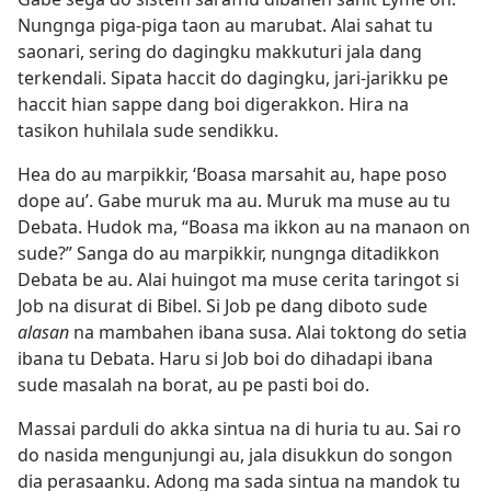
Nungnga piga-piga taon au marubat. Alai sahat tu
saonari, sering do dagingku makkuturi jala dang
terkendali. Sipata haccit do dagingku, jari-jarikku pe
haccit hian sappe dang boi digerakkon. Hira na
tasikon huhilala sude sendikku.
Hea do au marpikkir, ‘Boasa marsahit au, hape poso
dope au’. Gabe muruk ma au. Muruk ma muse au tu
Debata. Hudok ma, “Boasa ma ikkon au na manaon on
sude?” Sanga do au marpikkir, nungnga ditadikkon
Debata be au. Alai huingot ma muse cerita taringot si
Job na disurat di Bibel. Si Job pe dang diboto sude
alasan
na mambahen ibana susa. Alai toktong do setia
ibana tu Debata. Haru si Job boi do dihadapi ibana
sude masalah na borat, au pe pasti boi do.
Massai parduli do akka sintua na di huria tu au. Sai ro
do nasida mengunjungi au, jala disukkun do songon
dia perasaanku. Adong ma sada sintua na mandok tu