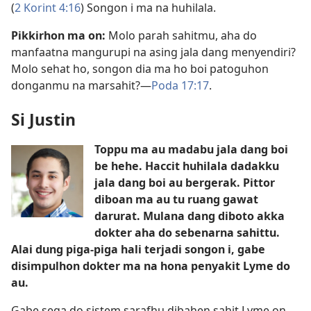
(
2 Korint 4:​16
) Songon i ma na huhilala.
Pikkirhon ma on:
Molo parah sahitmu, aha do
manfaatna mangurupi na asing jala dang menyendiri?
Molo sehat ho, songon dia ma ho boi patoguhon
donganmu na marsahit?​—
Poda 17:17
.
Si Justin
Toppu ma au madabu jala dang boi
be hehe. Haccit huhilala dadakku
jala dang boi au bergerak. Pittor
diboan ma au tu ruang gawat
darurat. Mulana dang diboto akka
dokter aha do sebenarna sahittu.
Alai dung piga-piga hali terjadi songon i, gabe
disimpulhon dokter ma na hona penyakit Lyme do
au.
Gabe sega do sistem sarafhu dibahen sahit Lyme on.