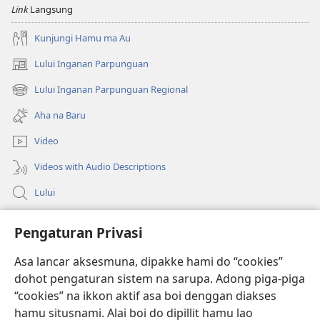
Link
Langsung
Kunjungi Hamu ma Au
Lului Inganan Parpunguan
(opens
new
Lului Inganan Parpunguan Regional
(opens
window)
new
Aha na Baru
window)
Video
Videos with Audio Descriptions
Lului
Bantuan
Pengaturan Privasi
Sumbangan
Asa lancar aksesmuna, dipakke hami do “cookies”
(opens
new
dohot pengaturan sistem na sarupa. Adong piga-piga
window)
PERPUSTAKAAN ONLINE Joujou Paboahon™
“cookies” na ikkon aktif asa boi denggan diakses
(opens
hamu situsnami. Alai boi do dipillit hamu lao
new