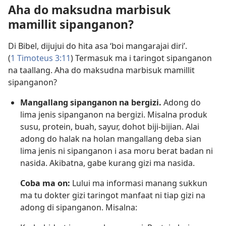
Aha do maksudna marbisuk
mamillit sipanganon?
Di Bibel, dijujui do hita asa ‘boi mangarajai diri’.
(
1 Timoteus 3:11
) Termasuk ma i taringot sipanganon
na taallang. Aha do maksudna marbisuk mamillit
sipanganon?
Mangallang sipanganon na bergizi.
Adong do
lima jenis sipanganon na bergizi. Misalna produk
susu, protein, buah, sayur, dohot biji-bijian. Alai
adong do halak na holan mangallang deba sian
lima jenis ni sipanganon i asa moru berat badan ni
nasida. Akibatna, gabe kurang gizi ma nasida.
Coba ma on:
Lului ma informasi manang sukkun
ma tu dokter gizi taringot manfaat ni tiap gizi na
adong di sipanganon. Misalna: