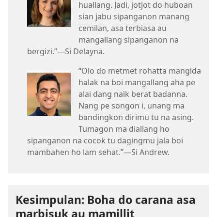
huallang. Jadi, jotjot do huboan
sian jabu sipanganon manang
cemilan, asa terbiasa au
mangallang sipanganon na
bergizi.”—Si Delayna.
“Olo do metmet rohatta mangida
halak na boi mangallang aha pe
alai dang naik berat badanna.
Nang pe songon i, unang ma
bandingkon dirimu tu na asing.
Tumagon ma diallang ho
sipanganon na cocok tu dagingmu jala boi
mambahen ho lam sehat.”—Si Andrew.
Kesimpulan: Boha do carana asa
marbisuk au mamillit