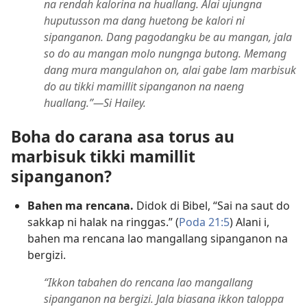
na rendah kalorina na huallang. Alai ujungna
huputusson ma dang huetong be kalori ni
sipanganon. Dang pagodangku be au mangan, jala
so do au mangan molo nungnga butong. Memang
dang mura mangulahon on, alai gabe lam marbisuk
do au tikki mamillit sipanganon na naeng
huallang.”—Si Hailey.
Boha do carana asa torus au
marbisuk tikki mamillit
sipanganon?
Bahen ma rencana.
Didok di Bibel, “Sai na saut do
sakkap ni halak na ringgas.” (
Poda 21:5
) Alani i,
bahen ma rencana lao mangallang sipanganon na
bergizi.
“Ikkon tabahen do rencana lao mangallang
sipanganon na bergizi. Jala biasana ikkon taloppa