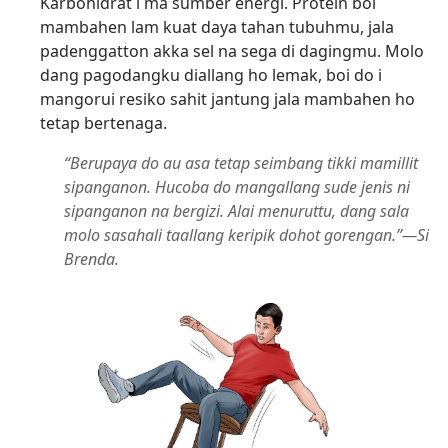
Karbohidrat i ma sumber energi. Protein boi
mambahen lam kuat daya tahan tubuhmu, jala
padenggatton akka sel na sega di dagingmu. Molo
dang pagodangku diallang ho lemak, boi do i
mangorui resiko sahit jantung jala mambahen ho
tetap bertenaga.
“Berupaya do au asa tetap seimbang tikki mamillit
sipanganon. Hucoba do mangallang sude jenis ni
sipanganon na bergizi. Alai menuruttu, dang sala
molo sasahali taallang keripik dohot gorengan.”—Si
Brenda.