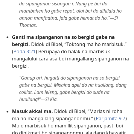
do sipanganon sisongon i. Nang pe boi do
mambahen ho gabe repot, alai boi do dihilala ho
annon manfaatna, jala gabe hemat do ho.”—Si
Thomas.
Ganti ma sipanganon na so bergizi gabe na
bergizi.
Didok di Bibel, “Toktong ma ho marbisuk.”
(
Poda 3:21
) Berupaya do halak na marbisuk
mangalului cara asa boi mangallang sipanganon na
bergizi.
“Ganup ari, hugatti do sipanganon na so bergizi
gabe na bergizi. Misalna apel do na huallang, dang
coklat. Lam leleng, gabe bergizi do sude na
huallang!”—Si Kia.
Masuk akkal ma.
Didok di Bibel, “Marlas ni roha
ma ho mangallang sipanganonmu.” (
Parjamita 9:7
)
Molo marbisuk ho mamillit sipanganon, pasti boi
do dinikmati ho sipanganonmu jala dang khawatir