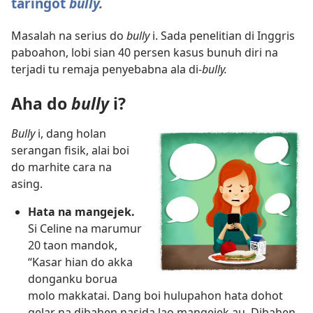
taringot
bully
.
Masalah na serius do
bully
i. Sada penelitian di Inggris
paboahon, lobi sian 40 persen kasus bunuh diri na
terjadi tu remaja penyebabna ala di-
bully.
Aha do
bully
i?
Bully
i, dang holan
serangan fisik, alai boi
do marhite cara na
asing.
Hata na mangejek.
Si Celine na marumur
20 taon mandok,
“Kasar hian do akka
donganku borua
molo makkatai. Dang boi hulupahon hata dohot
gelar na dibahen nasida lao mangejek au. Dibahen