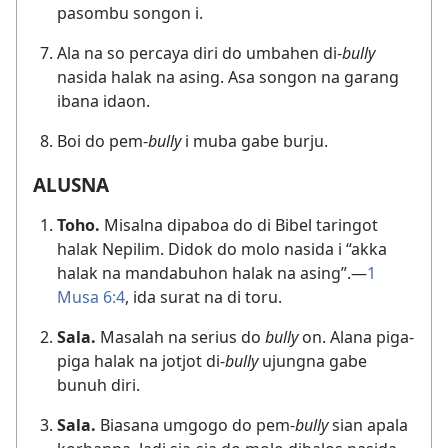
pasombu songon i.
Ala na so percaya diri do umbahen di-
bully
nasida halak na asing. Asa songon na garang
ibana idaon.
Boi do pem-
bully
i muba gabe burju.
ALUSNA
Toho.
Misalna dipaboa do di Bibel taringot
halak Nepilim. Didok do molo nasida i “akka
halak na mandabuhon halak na asing”.​—
1
Musa 6:4
, ida surat na di toru.
Sala.
Masalah na serius do
bully
on. Alana piga-
piga halak na jotjot di-
bully
ujungna gabe
bunuh diri.
Sala.
Biasana umgogo do pem-
bully
sian apala