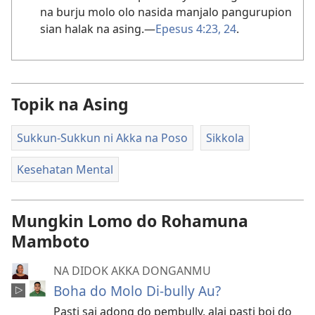
na burju molo olo nasida manjalo pangurupion
sian halak na asing.​—
Epesus 4:​23, 24
.
Topik na Asing
Sukkun-Sukkun ni Akka na Poso
Sikkola
Kesehatan Mental
Mungkin Lomo do Rohamuna
Mamboto
NA DIDOK AKKA DONGANMU
Boha do Molo Di-bully Au?
Pasti sai adong do pembully, alai pasti boi do