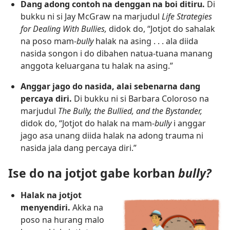
Dang adong contoh na denggan na boi ditiru.
Di
bukku ni si Jay McGraw na marjudul
Life Strategies
for Dealing With Bullies,
didok do, “Jotjot do sahalak
na poso mam-
bully
halak na asing . . . ala diida
nasida songon i do dibahen natua-tuana manang
anggota keluargana tu halak na asing.”
Anggar jago do nasida, alai sebenarna dang
percaya diri.
Di bukku ni si Barbara Coloroso na
marjudul
The Bully, the Bullied, and the Bystander,
didok do, “Jotjot do halak na mam-
bully
i anggar
jago asa unang diida halak na adong trauma ni
nasida jala dang percaya diri.”
Ise do na jotjot gabe korban
bully?
Halak na jotjot
menyendiri.
Akka na
poso na hurang malo