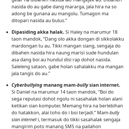
nasida do au gabe dang mararga, jala hira na so
adong be gunana au mangolu. Tumagon ma
ditopari nasida au bulus.”
Dipasiding akka halak.
Si Haley na marumur 18
taon mandok, “Dang olo akka dongan di sikkolakku
mardongan tu au. Tikki mangan siang, sengaja do
dibahen nasida hira naung marisi sude hundulan
asa dang boi au hundul disi rap dohot nasida.
Saleleng sataon, gabe holan sahalakku ma mangan
jala tangis do au.”
Cyberbullying
manang mam-
bully
sian internet.
Si Daniel na marumur 14 taon mandok, “Boi do
sega reputasi dohot ngolu ni sasahalak holan alani
ketikan sian komputer. Memang hira na berlebihan
do hatakkon, alai toho do i boi terjadi.” Mam
-bully
sian internet
i, termasuk do tikki sasahalak sengaja
mangirim poto manang SMS na pailahon