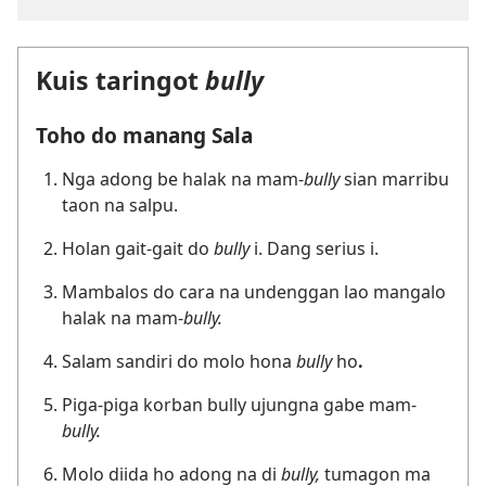
Kuis taringot
bully
Toho do manang Sala
Nga adong be halak na mam-
bully
sian marribu
taon na salpu.
Holan gait-gait do
bully
i. Dang serius i.
Mambalos do cara na undenggan lao mangalo
halak na mam-
bully.
Salam sandiri do molo hona
bully
ho
.
Piga-piga korban bully ujungna gabe mam-
bully.
Molo diida ho adong na di
bully,
tumagon ma