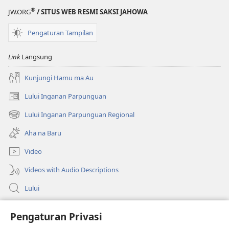
®
JW.ORG
/ SITUS WEB RESMI SAKSI JAHOWA
Pengaturan Tampilan
Link
Langsung
Kunjungi Hamu ma Au
Lului Inganan Parpunguan
(opens
new
Lului Inganan Parpunguan Regional
(opens
window)
new
Aha na Baru
window)
Video
Videos with Audio Descriptions
Lului
Bantuan
Pengaturan Privasi