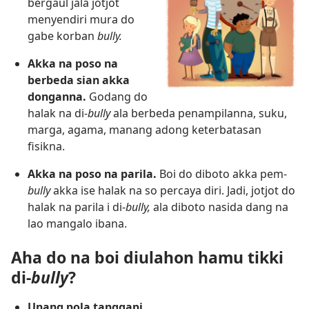
bergaul jala jotjot
menyendiri mura do
gabe korban
bully.
Akka na poso na
berbeda sian akka
donganna.
Godang do
halak na di-
bully
ala berbeda penampilanna, suku,
marga, agama, manang adong keterbatasan
fisikna.
Akka na poso na parila.
Boi do diboto akka pem-
bully
akka ise halak na so percaya diri. Jadi, jotjot do
halak na parila i di-
bully,
ala diboto nasida dang na
lao mangalo ibana.
Aha do na boi diulahon hamu tikki
di-
bully
?
Unang pola tanggapi.