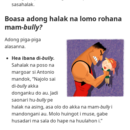
sasahalak.
Boasa adong halak na lomo rohana
mam-
bully?
Adong piga-piga
alasanna.
Hea ibana di-
bully
.
Sahalak na poso na
margoar si Antonio
mandok, “Najolo sai
di-
bully
akka
donganku do au. Jadi
saonari hu-
bully
pe
halak na asing, asa olo do akka na mam-
bully
i
mandongani au. Molo huingot i muse, gabe
husadari ma sala do hape na huulahon i.”