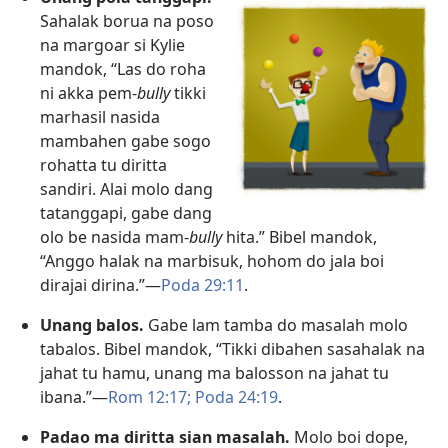
Sahalak borua na poso
na margoar si Kylie
mandok, “Las do roha
ni akka pem-
bully
tikki
marhasil nasida
mambahen gabe sogo
rohatta tu diritta
sandiri. Alai molo dang
tatanggapi, gabe dang
olo be nasida mam-
bully
hita.” Bibel mandok,
“Anggo halak na marbisuk, hohom do jala boi
dirajai dirina.”​—
Poda 29:11
.
Unang balos.
Gabe lam tamba do masalah molo
tabalos. Bibel mandok, “Tikki dibahen sasahalak na
jahat tu hamu, unang ma balosson na jahat tu
ibana.”​—
Rom 12:17;
Poda 24:19
.
Padao ma diritta sian masalah.
Molo boi dope,