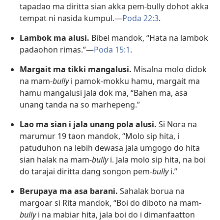
tapadao ma diritta sian akka pem-bully dohot akka
tempat ni nasida kumpul.​—
Poda 22:3
.
Lambok ma alusi.
Bibel mandok, “Hata na lambok
padaohon rimas.”​—
Poda 15:1
.
Margait ma tikki mangalusi.
Misalna molo didok
na mam-
bully
i pamok-mokku hamu, margait ma
hamu mangalusi jala dok ma, “Bahen ma, asa
unang tanda na so marhepeng.”
Lao ma sian i jala unang pola alusi.
Si Nora na
marumur 19 taon mandok, “Molo sip hita, i
patuduhon na lebih dewasa jala umgogo do hita
sian halak na mam-
bully
i. Jala molo sip hita, na boi
do tarajai diritta dang songon pem-
bully
i.”
Berupaya ma asa barani.
Sahalak borua na
margoar si Rita mandok, “Boi do diboto na mam-
bully
i na mabiar hita, jala boi do i dimanfaatton