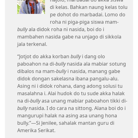
di kelas. Bahkan naung kelas tolu
pe dohot do marbadai. Lomo do
roha ni piga-piga siswa mam-
bully
ala didok roha ni nasida, boi do i
mambahen nasida gabe na unjago di sikkola
jala terkenal.
“Jotjot do akka korban
bully
i dang olo
paboahon na di-
bully
nasida ala mabiar sotung
dibalos na mam-
bully
i nasida, manang gabe
didok dongan sakelasna ibana pangalu-alu.
Asing ni i didok rohana, dang adong solusi tu
masalahna i. Alai hudok do tu sude akka halak
na di-
bully
asa unang mabiar paboahon tikki di-
bully
nasida. I do cara na sittong. Alana boi do i
mangurupi halak na asing asa unang hona
bully.”​—Si Jenilee, sahalak mantan guru di
Amerika Serikat.