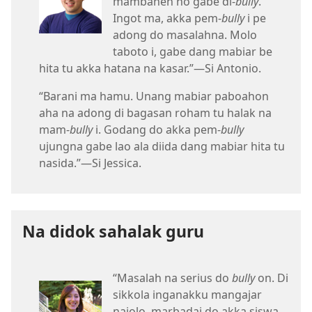
mambahen ho gabe di-
bully
.
Ingot ma, akka pem-
bully
i pe
adong do masalahna. Molo
taboto i, gabe dang mabiar be
hita tu akka hatana na kasar.”​—Si Antonio.
“Barani ma hamu. Unang mabiar paboahon
aha na adong di bagasan roham tu halak na
mam-
bully
i. Godang do akka pem-
bully
ujungna gabe lao ala diida dang mabiar hita tu
nasida.”​—Si Jessica.
Na didok sahalak guru
“Masalah na serius do
bully
on. Di
sikkola inganakku mangajar
najolo, marbadai do akka siswa