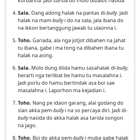
korbanna. Jadi sia-sia do molo dibalos nasida.
Sala.
Dang adong halak na pantas di-
bully
. Jadi
halak na mam-
bully
i do na sala, jala ibana do
na ikkon bertanggung jawab tu ulaonna i.
Toho.
Gariada, ala nga jotjot dibahen na jahat
tu ibana, gabe i ma tong na dibahen ibana tu
halak na asing.
Sala.
Molo dung diida hamu sasahalak di-
bully
,
berarti nga terlibat be hamu tu masalahna i.
Jadi porlu do hamu bertindak asa boi sae
masalahna i. Laporhon ma kejadian i.
Toho.
Nang pe idaon garang, alai godang do
sian akka pem-
bully
i na so percaya diri. Jadi di-
bully
nasida do akka halak asa tarida songon
na jago.
Toho.
Boi do akka pem-
bully
i muba gabe halak