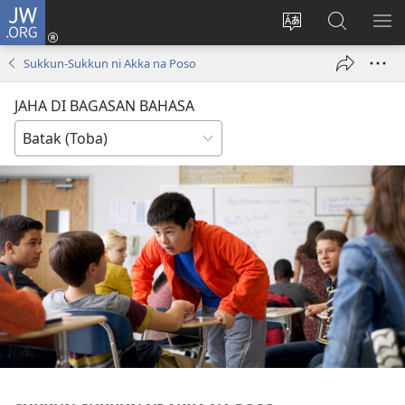
JW.ORG
Log
In
Ganti
Lului
PA
(opens
hata
di
ME
Sukkun-Sukkun ni Akka na Poso
new
situs
JW.ORG
window)
JAHA DI BAGASAN BAHASA