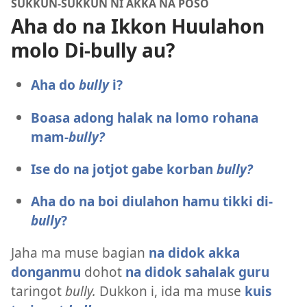
SUKKUN-SUKKUN NI AKKA NA POSO
Aha do na Ikkon Huulahon
molo Di-bully au?
Aha do
bully
i?
Boasa adong halak na lomo rohana
mam-
bully?
Ise do na jotjot gabe korban
bully?
Aha do na boi diulahon hamu tikki di-
bully
?
Jaha ma muse bagian
na didok akka
donganmu
dohot
na didok sahalak guru
taringot
bully.
Dukkon i, ida ma muse
kuis