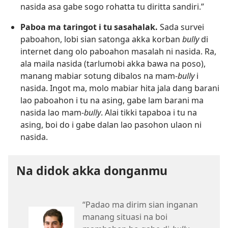
nasida asa gabe sogo rohatta tu diritta sandiri.”
Paboa ma taringot i tu sasahalak.
Sada survei
paboahon, lobi sian satonga akka korban
bully
di
internet dang olo paboahon masalah ni nasida. Ra,
ala maila nasida (tarlumobi akka bawa na poso),
manang mabiar sotung dibalos na mam-
bully
i
nasida. Ingot ma, molo mabiar hita jala dang barani
lao paboahon i tu na asing, gabe lam barani ma
nasida lao mam-
bully
. Alai tikki tapaboa i tu na
asing, boi do i gabe dalan lao pasohon ulaon ni
nasida.
Na didok akka donganmu
“Padao ma dirim sian inganan
manang situasi na boi