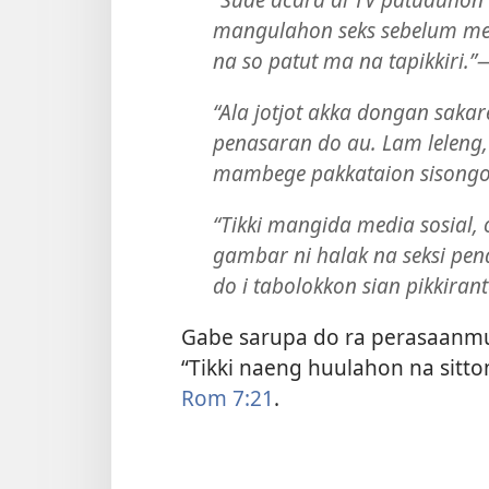
mangulahon seks sebelum men
na so patut ma na tapikkiri.”
“Ala jotjot akka dongan sakar
penasaran do au. Lam leleng,
mambege pakkataion sisongon
“Tikki mangida media sosial,
gambar ni halak na seksi pen
do i tabolokkon sian pikkiran
Gabe sarupa do ra perasaanm
“Tikki naeng huulahon na sitton
Rom 7:21
.