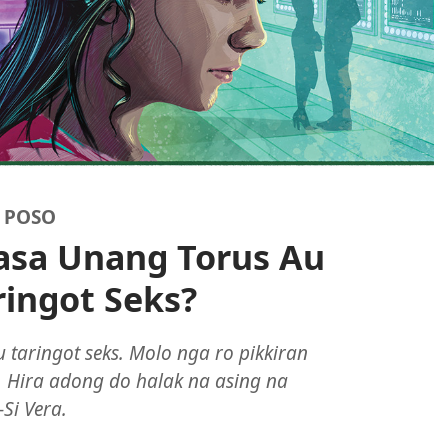
 POSO
asa Unang Torus Au
ingot Seks?
u taringot seks. Molo nga ro pikkiran
. Hira adong do halak na asing na
Si Vera.