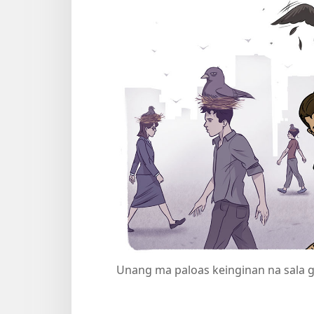
Unang ma paloas keinginan na sala 