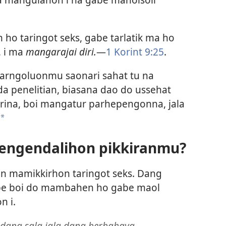
 ho taringot seks, gabe tarlatik ma ho
, i ma
mangarajai diri.
—
1 Korint 9:25
.
 parngoluonmu saonari sahat tu na
 penelitian, biasana dao do ussehat
rina, boi mangatur parhepengonna, jala
a
engendalihon pikkiranmu?
i on mamikkirhon taringot seks. Dang
 pe boi do mambahen ho gabe maol
n i.
 dang sala jala dang berbahaya