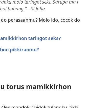
ranku molo taringot seks. Sarupa ma i
boi habang.”—Si John.
n do perasaanmu? Molo ido, cocok do
amikkirhon taringot seks?
hon pikkiranmu?
u torus mamikkirhon
 Alex mandok, “Didok tulangku, tikki