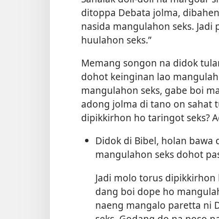
ditoppa Debata jolma, dibahen 
nasida mangulahon seks. Jadi 
huulahon seks.”
Memang songon na didok tulang
dohot keinginan lao mangulahon
mangulahon seks, gabe boi ma
adong jolma di tano on sahat t
dipikkirhon ho taringot seks? 
Didok di Bibel, holan bawa
mangulahon seks dohot p
Jadi molo torus dipikkirhon
dang boi dope ho mangulaho
naeng mangalo paretta ni 
seks. Godang do na poso n