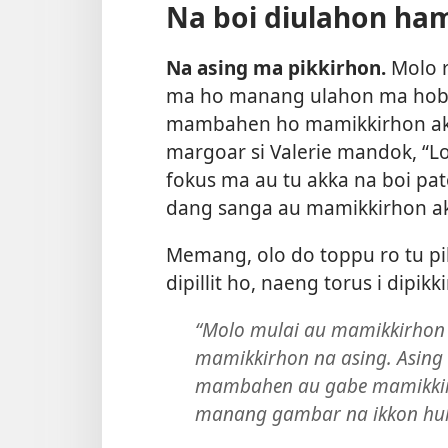
Na boi diulahon ha
Na asing ma pikkirhon.
Molo r
ma ho manang ulahon ma hobim
mambahen ho mamikkirhon akk
margoar si Valerie mandok, “
fokus ma au tu akka na boi p
dang sanga au mamikkirhon ak
Memang, olo do toppu ro tu pik
dipillit ho, naeng torus i dip
“Molo mulai au mamikkirhon t
mamikkirhon na asing. Asing 
mambahen au gabe mamikkirho
manang gambar na ikkon huh