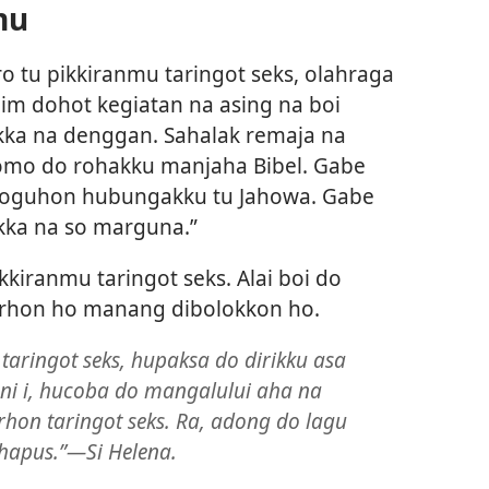
mu
o tu pikkiranmu taringot seks, olahraga
 dohot kegiatan na asing na boi
a na denggan. Sahalak remaja na
Lomo do rohakku manjaha Bibel. Gabe
atoguhon hubungakku tu Jahowa. Gabe
ka na so marguna.”
kiranmu taringot seks. Alai boi do
ikkirhon ho manang dibolokkon ho.
aringot seks, hupaksa do dirikku asa
ni i, hucoba do mangalului aha na
n taringot seks. Ra, adong do lagu
apus.”—Si Helena.