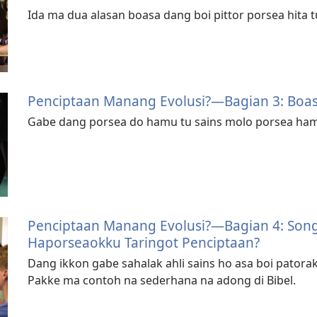
Ida ma dua alasan boasa dang boi pittor porsea hita tu
Penciptaan Manang Evolusi?​—Bagian 3: Boas
Gabe dang porsea do hamu tu sains molo porsea ham
Penciptaan Manang Evolusi?​—Bagian 4: Son
Haporseaokku Taringot Penciptaan?
Dang ikkon gabe sahalak ahli sains ho asa boi pator
Pakke ma contoh na sederhana na adong di Bibel.