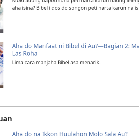
Molo adong dapotmuna peti harta karun naung lel
aha isina? Bibel i dos do songon peti harta karun na 
Aha do Manfaat ni Bibel di Au?​—Bagian 2: 
Las Roha
Lima cara manjaha Bibel asa menarik.
uan
Aha do na Ikkon Huulahon Molo Sala Au?