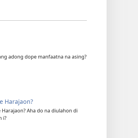
ang adong dope manfaatna na asing?
e Harajaon?
 Harajaon? Aha do na diulahon di
 i?