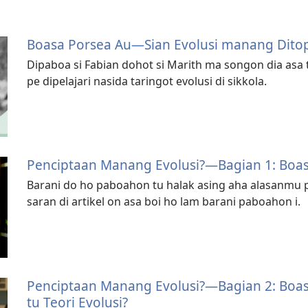
Boasa Porsea Au—Sian Evolusi manang Dito
Dipaboa si Fabian dohot si Marith ma songon dia asa 
pe dipelajari nasida taringot evolusi di sikkola.
Penciptaan Manang Evolusi?​—Bagian 1: Boas
Barani do ho paboahon tu halak asing aha alasanmu p
saran di artikel on asa boi ho lam barani paboahon i.
Penciptaan Manang Evolusi?​—Bagian 2: Boas
tu Teori Evolusi?