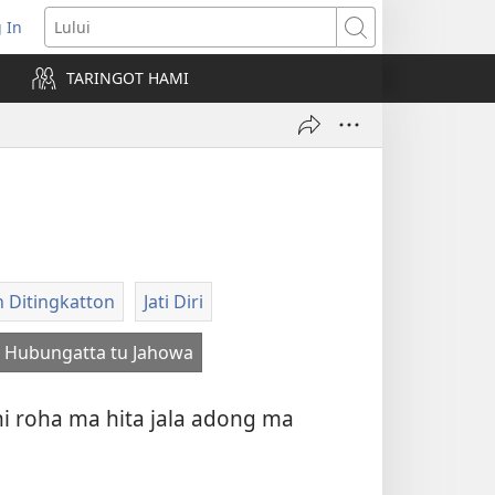
 In
pens
Lului
ew
TARINGOT HAMI
ndow)
n Ditingkatton
Jati Diri
Hubungatta tu Jahowa
ni roha ma hita jala adong ma