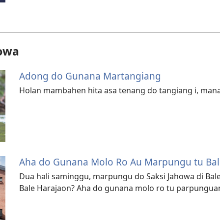
howa
Adong do Gunana Martangiang
Holan mambahen hita asa tenang do tangiang i, man
Aha do Gunana Molo Ro Au Marpungu tu Bal
Dua hali saminggu, marpungu do Saksi Jahowa di Bale
Bale Harajaon? Aha do gunana molo ro tu parpunguan