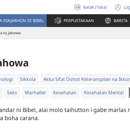
Batak (Toba)
Log
Pillit
(o
Hata
n
A DIAJARHON DI BIBEL
PERPUSTAKAAN
BARITA
wi
a tu Jahowa
Jahowa
nologi
Sikkola
Akka Sifat Dohot Keterampilan na Ikko
Seks
Marhallet
Kesehatan
Kesehatan Mental
dar ni Bibel, alai molo taihutton i gabe marlas 
ma boha carana.