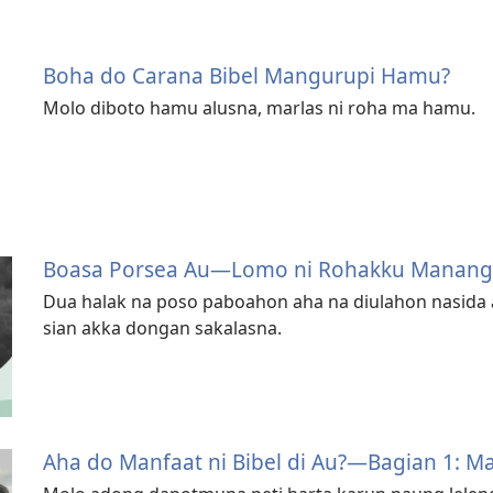
Boha do Carana Bibel Mangurupi Hamu?
Molo diboto hamu alusna, marlas ni roha ma hamu.
Boasa Porsea Au—Lomo ni Rohakku Manang 
Dua halak na poso paboahon aha na diulahon nasida 
sian akka dongan sakalasna.
Aha do Manfaat ni Bibel di Au?​—Bagian 1: Ma