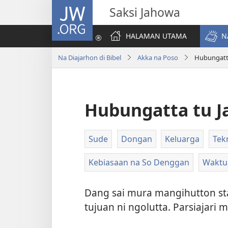
JW.ORG
Saksi Jahowa
HALAMAN UTAMA
N
Na Diajarhon di Bibel
Akka na Poso
Hubungatt
Hubungatta tu 
Sude
Dongan
Keluarga
Tek
Kebiasaan na So Denggan
Waktu
Dang sai mura mangihutton stan
tujuan ni ngolutta. Parsiajari 