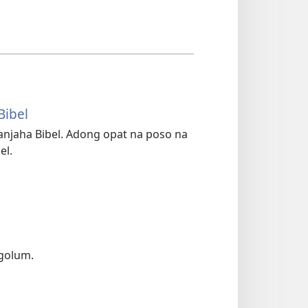
Bibel
anjaha Bibel. Adong opat na poso na
el.
ngolum.