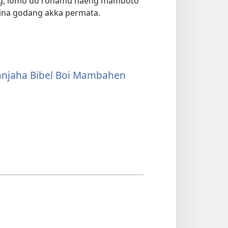
eng, lomo do rohamu naeng mamboto
isina godang akka permata.
Manjaha Bibel Boi Mambahen