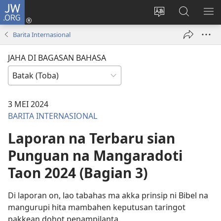
JW.ORG
Log
In
Ganti
Lului
PA
(opens
hata
di
ME
Barita Internasional
new
situs
JW.ORG
window)
JAHA DI BAGASAN BAHASA
3 MEI 2024
BARITA INTERNASIONAL
Laporan na Terbaru sian
Punguan na Mangaradoti
Taon 2024 (Bagian 3)
Di laporan on, lao tabahas ma akka prinsip ni Bibel na
mangurupi hita mambahen keputusan taringot
pakkean dohot penampilanta.