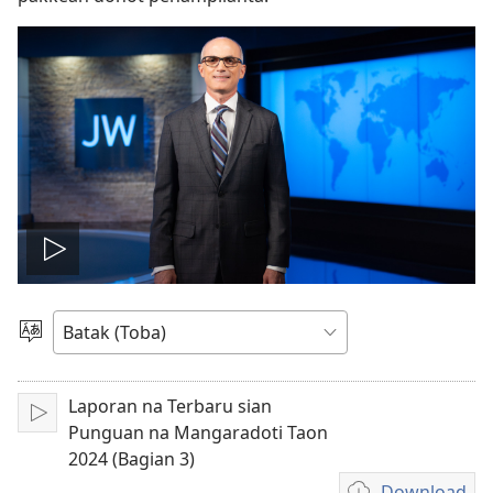
Putar
video
Pillit
Hata
Laporan na Terbaru sian
Pangolu
Punguan na Mangaradoti Taon
2024 (Bagian 3)
Download