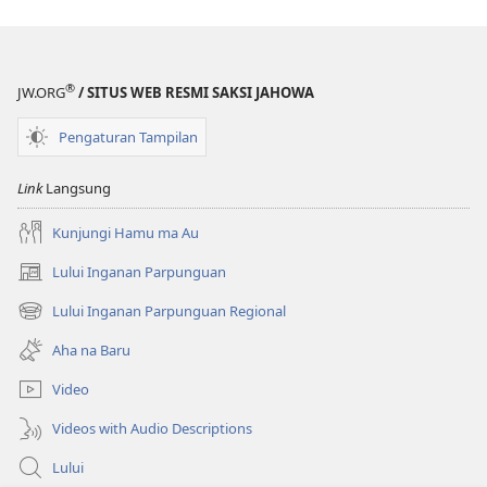
®
JW.ORG
/ SITUS WEB RESMI SAKSI JAHOWA
Pengaturan Tampilan
Link
Langsung
Kunjungi Hamu ma Au
Lului Inganan Parpunguan
(opens
new
Lului Inganan Parpunguan Regional
(opens
window)
new
Aha na Baru
window)
Video
Videos with Audio Descriptions
Lului