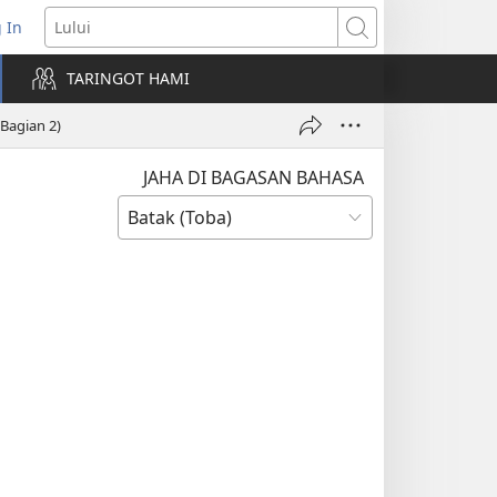
 In
pens
Lului
ew
TARINGOT HAMI
ndow)
Bagian 2)
JAHA DI BAGASAN BAHASA