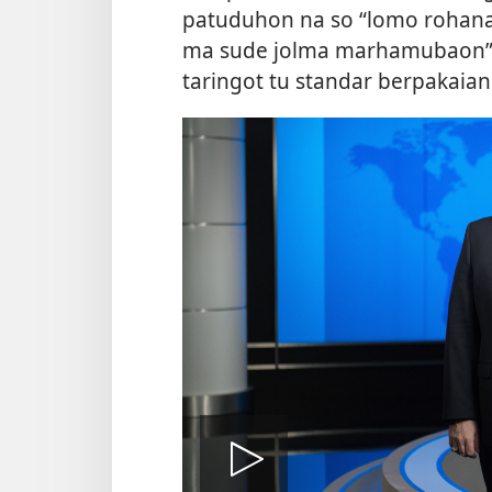
patuduhon na so “lomo rohana 
ma sude jolma marhamubaon”.
taringot tu standar berpakaian 