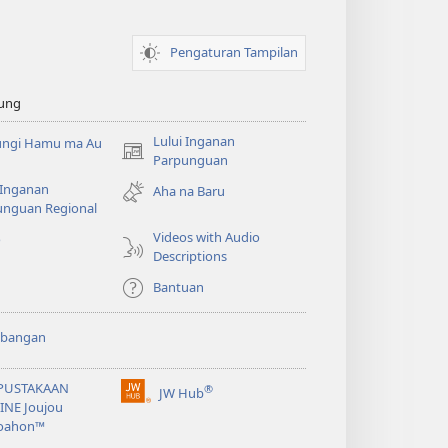
Pengaturan Tampilan
ung
Lului Inganan
ungi Hamu ma Au
(opens
Parpunguan
new
 Inganan
Aha na Baru
window)
unguan Regional
Videos with Audio
o
Descriptions
Bantuan
bangan
PUSTAKAAN
®
JW Hub
(opens
INE Joujou
new
oahon™
window)