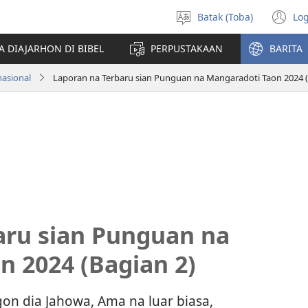
Batak (Toba)
Log
Pillit
(o
Hata
n
A DIAJARHON DI BIBEL
PERPUSTAKAAN
BARITA
wi
nasional
Laporan na Terbaru sian Punguan na Mangaradoti Taon 2024 (
aru sian Punguan na
n 2024 (Bagian 2)
on dia Jahowa, Ama na luar biasa,