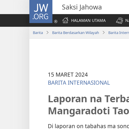
JW.ORG
Saksi Jahowa
HALAMAN UTAMA
N
Barita
Barita Berdasarkan Wilayah
Barita Inter
15 MARET 2024
BARITA INTERNASIONAL
Laporan na Terb
Mangaradoti Tao
Di laporan on tabahas ma song