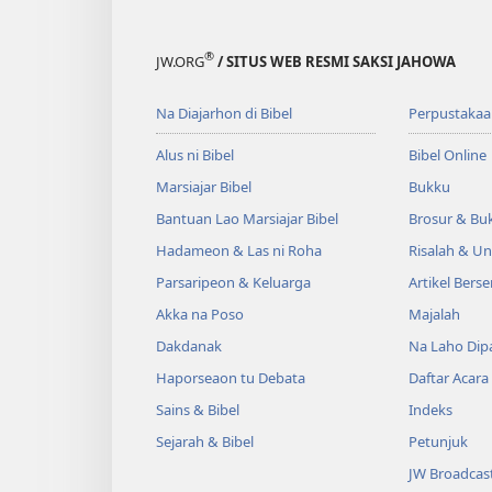
®
JW.ORG
/ SITUS WEB RESMI SAKSI JAHOWA
Na Diajarhon di Bibel
Perpustakaa
Alus ni Bibel
Bibel Online
Marsiajar Bibel
Bukku
Bantuan Lao Marsiajar Bibel
Brosur & Buk
Hadameon & Las ni Roha
Risalah & U
Parsaripeon & Keluarga
Artikel Berse
Akka na Poso
Majalah
Dakdanak
Na Laho Dipa
Haporseaon tu Debata
Daftar Acara
Sains & Bibel
Indeks
Sejarah & Bibel
Petunjuk
JW Broadcas