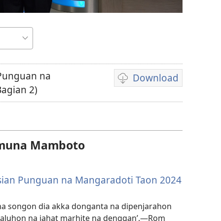
 Punguan na
Download
Unduhan
agian 2)
rekaman
video
sipilliton
amuna Mamboto
sian Punguan na Mangaradoti Taon 2024
 ma songon dia akka donganta na dipenjarahon
naluhon na jahat marhite na denggan’.—Rom