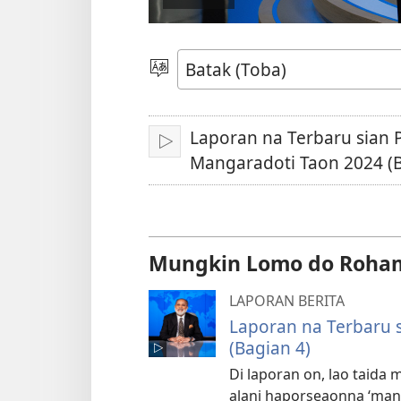
Putar
video
Pillit
Hata
Laporan na Terbaru sian
Pangolu
Mangaradoti Taon 2024 (B
Mungkin Lomo do Roh
LAPORAN BERITA
Laporan na Terbaru 
(Bagian 4)
Di laporan on, lao taida
alani haporseaonna ‘ma