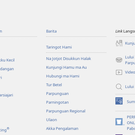
n
Barita
Link
Langs
Kunj
Taringot Hami
Lului
Na Jotjot Disukkun Halak
ku Kecil
(opens
Parp
Kunjungi Hamu ma Au
new
ndangan
Vide
window)
Hubungi ma Hami
ri
Tur Betel
Lului
Parpunguan
rsiajari
Sum
Parningotan
(opens
new
Parpunguan Regional
window)
PER
Ulaon
ONL
(opens
Akka Pengalaman
Pab
®
ting
new