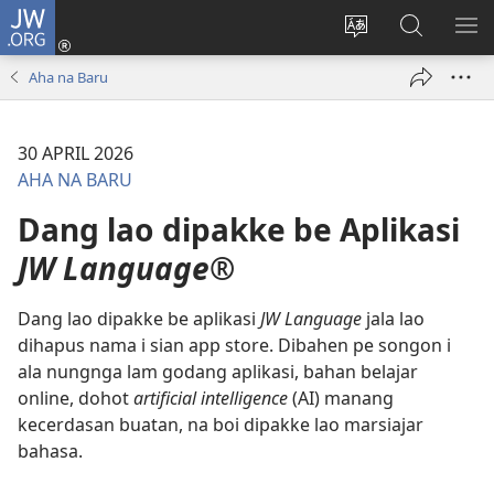
JW.ORG
Log
In
Ganti
Lului
PA
(opens
hata
di
ME
Aha na Baru
new
situs
JW.ORG
window)
30 APRIL 2026
AHA NA BARU
Dang lao dipakke be Aplikasi
JW Language®
Dang lao dipakke be aplikasi
JW Language
jala lao
dihapus nama i sian app store. Dibahen pe songon i
ala nungnga lam godang aplikasi, bahan belajar
online, dohot
artificial intelligence
(AI) manang
kecerdasan buatan, na boi dipakke lao marsiajar
bahasa.