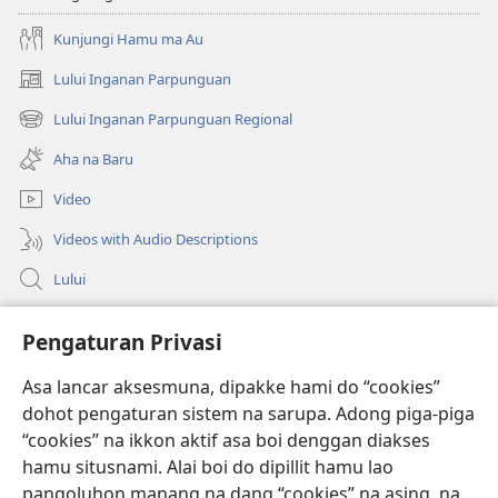
Kunjungi Hamu ma Au
Lului Inganan Parpunguan
(opens
new
Lului Inganan Parpunguan Regional
(opens
window)
new
Aha na Baru
window)
Video
Videos with Audio Descriptions
Lului
Bantuan
Pengaturan Privasi
Sumbangan
(opens
Asa lancar aksesmuna, dipakke hami do “cookies”
new
dohot pengaturan sistem na sarupa. Adong piga-piga
window)
PERPUSTAKAAN ONLINE Joujou Paboahon™
“cookies” na ikkon aktif asa boi denggan diakses
(opens
hamu situsnami. Alai boi do dipillit hamu lao
new
®
JW Hub
window)
pangoluhon manang na dang “cookies” na asing, na
(opens