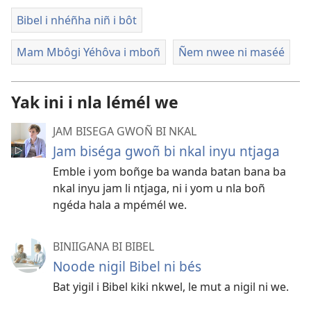
Bibel i nhéñha niñ i bôt
Mam Mbôgi Yéhôva i mboñ
Ñem nwee ni maséé
Yak ini i nla lémél we
JAM BISEGA GWOÑ BI NKAL
Jam biséga gwoñ bi nkal inyu ntjaga
Emble i yom boñge ba wanda batan bana ba
nkal inyu jam li ntjaga, ni i yom u nla boñ
ngéda hala a mpémél we.
BINIIGANA BI BIBEL
Noode nigil Bibel ni bés
Bat yigil i Bibel kiki nkwel, le mut a nigil ni we.