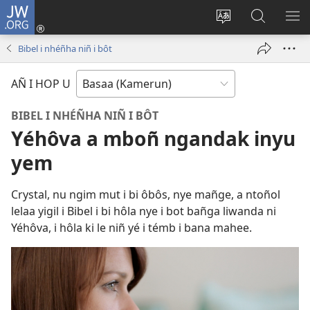
JW.ORG
Lijubul
(opens
Héñha
Yéñ
UN
new
hilémb
JW.ORG
MI
Bibel i nhéñha niñ i bôt
window)
hi
site
AÑ I HOP U
BIBEL I NHÉÑHA NIÑ I BÔT
Yéhôva a mboñ ngandak inyu
yem
Crystal, nu ngim mut i bi ôbôs, nye mañge, a ntoñol
lelaa yigil i Bibel i bi hôla nye i bot bañga liwanda ni
Yéhôva, i hôla ki le niñ yé i témb i bana mahee.