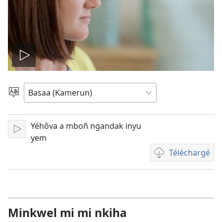
Play
video
Pohol
hilémb
Yéhôva a mboñ ngandak inyu
Tuk
yem
Téléchargé
Manjel
inyu
yoñ
bividéô
Minkwel mi mi nkiha