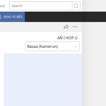
ubul
pens
Search
ew
INYU YI BÉS
ndow)
AÑ I HOP U