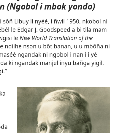
n (Ngobol i mbok yondo)
8 hi sôñ Libuy li nyéé, i ñwii 1950, nkobol ni
bél le Edgar J. Goodspeed a bi tila mam
gisi le
New World Translation of the
e ndiihe nson u bôt banan, u u mbôña ni
maséé ngandak ni ngobol i nan i i yé
nda ki ngandak manjel inyu bañga yigil,
i.”
ika
ôda