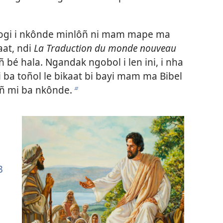
ogi i nkônde minlôñ ni mam mape ma
at, ndi
La Traduction du monde nouveau
 bé hala. Ngandak ngobol i len ini, i nha
i ba toñol le bikaat bi bayi mam ma Bibel
ôñ mi ba nkônde.
b
3