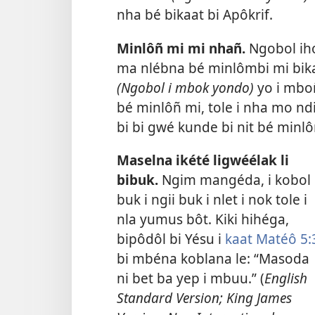
nha bé bikaat bi Apôkrif.
Minlôñ mi mi nhañ.
Ngobol ih
ma nlébna bé minlômbi mi bika
(Ngobol i mbok yondo)
yo i mboñ
bé minlôñ mi, tole i nha mo nd
bi bi gwé kunde bi nit bé minl
Maselna ikété ligwéélak li
bibuk.
Ngim mangéda, i kobol
buk i ngii buk i nlet i nok tole i
nla yumus bôt. Kiki hihéga,
bipôdôl bi Yésu i
kaat Matéô 5:
bi mbéna koblana le: “Masoda
ni bet ba yep i mbuu.” (
English
Standard Version; King James