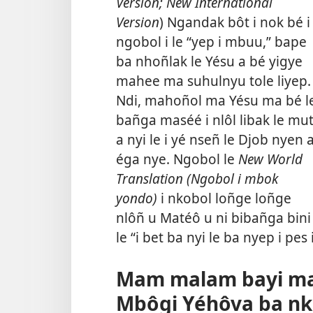
Version; New International
Version
) Ngandak bôt i nok bé i
ngobol i le “yep i mbuu,” bape
ba nhoñlak le Yésu a bé yigye
mahee ma suhulnyu tole liyep.
Ndi, mahoñol ma Yésu ma bé l
bañga maséé i nlôl libak le mu
a nyi le i yé nseñ le Djob nyen 
éga nye. Ngobol le
New World
Translation (Ngobol i mbok
yondo)
i nkobol loñge loñge
nlôñ u Matéô u ni bibañga bini
le “i bet ba nyi le ba nyep i pes
Mam malam bayi mam
Mbôgi Yéhôva ba nkal