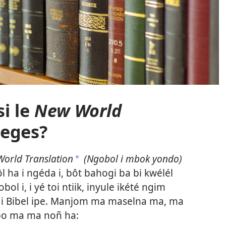
si le
New World
jeges?
orld Translation
(Ngobol i mbok yondo)
a
ôl ha i ngéda i, bôt bahogi ba bi kwélél
ol i, i yé toi ntiik, inyule ikété ngim
l i Bibel ipe. Manjom ma maselna ma, ma
bo ma ma noñ ha: