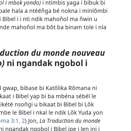
ol i mbok yondo)
i ntimbis yaga i bibuk bi
bale hala a ntééñga bé nokna i minlômbi
 Bibel i i nti ndik mahoñol ma ñwin u
ônde mahoñol ma bôt ba binam tole i nla
aduction du monde nouveau
o)
ni ngandak ngobol i
el gwap, bibase bi Katôlika Rômana ni
kaat i Bibel yap bi ba mbéna sébél le
é ikété nsoñgi u bikaat bi Bibel bi Lôk
mbe le Bibel i nkal le ndik Lôk Yuda yon
ma 3:1, 2
) Jon,
La Traduction du monde
i ngandak ngobol i Bibel ipe i len ini i