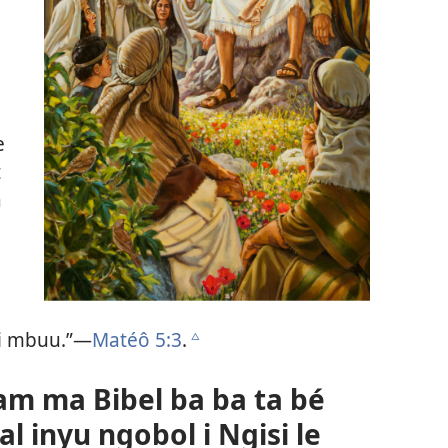
e
t
a
 i mbuu.”​—
Matéô 5:3
.
c
 ma Bibel ba ba ta bé
 inyu ngobol i Ngisi le