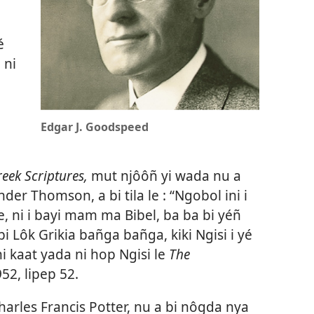
é
 ni
Edgar J. Goodspeed
reek Scriptures,
mut njôôñ yi wada nu a
er Thomson, a bi tila le : “Ngobol ini i
e, ni i bayi mam ma Bibel, ba ba bi yéñ
 Lôk Grikia bañga bañga, kiki Ngisi i yé
i kaat yada ni hop Ngisi le
The
52, lipep 52.
harles Francis Potter, nu a bi nôgda nya