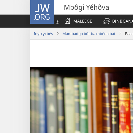
JW.ORG
Mbôgi Yéhôva
MALEEGE
BINIIGANA
Inyu yi bés
Mambadga bôt ba mbéna bat
Baa 