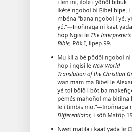
i len ini, ilole i yôñôl bibuk
ikété ngobol bi Bibel bipe, i
mbéna “bana ngobol i yé, y
yé.”​
—
Inoñnaga ni kaat yada
hop Ngisi le
The Interpreter’s
Bible,
Pôk I, lipep 99.
Mu kii a bé pôdôl ngobol ni
hop i ngisi le
New World
Translation of the Christian G
wan mam ma Bibel le Alexand
yé toi bôlô i bôt ba makeñg
pémés mahoñol ma bitilna bi
le i timbis mo.”​
—
Inoñnaga n
Differentiator,
i sôñ Matôp 19
Nwet matila i kaat yada le C