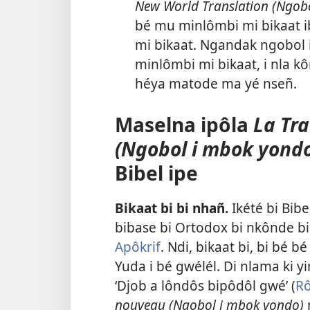
New World Translation (Ngob
bé mu minlômbi mi bikaat i
mi bikaat. Ngandak ngobol i
minlômbi mi bikaat, i nla k
héya matode ma yé nseñ.
Maselna ipôla
La Tr
(Ngobol i mbok yond
Bibel ipe
Bikaat bi bi nhañ.
Ikété bi Bib
bibase bi Ortodox bi nkônde bi
Apôkrif
. Ndi, bikaat bi, bi bé b
Yuda i bé gwélél. Di nlama ki yi
‘Djob a lôndôs bipôdôl gwé’ (
Rô
nouveau (Ngobol i mbok yondo)
n