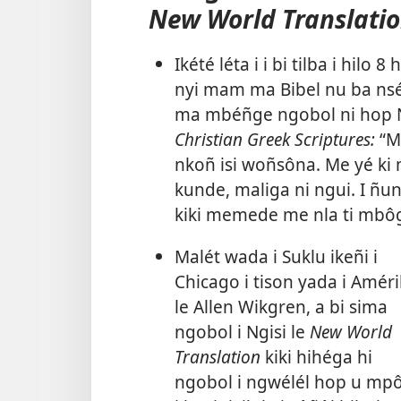
New World Translatio
Ikété léta i i bi tilba i hilo 
nyi mam ma Bibel nu ba nsé
ma mbéñge ngobol ni hop N
Christian Greek Scriptures:
“M
nkoñ isi woñsôna. Me yé ki 
kunde, maliga ni ngui. I ñu
kiki memede me nla ti mbôg
Malét wada i Suklu ikeñi i
Chicago i tison yada i Amér
le Allen Wikgren, a bi sima
ngobol i Ngisi le
New World
Translation
kiki hihéga hi
ngobol i ngwélél hop u mp