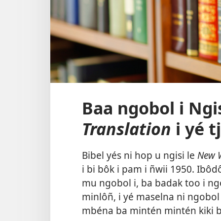
Baa ngobol i Ngi
Translation
i yé t
Bibel yés ni hop u ngisi le
New W
i bi bôk i pam i ñwii 1950. Ibôd
mu ngobol i, ba badak too i ngob
minlôñ, i yé maselna ni ngobo
mbéna ba mintén mintén kiki 