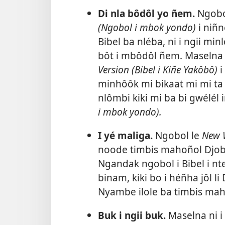
Di nla bôdôl yo ñem.
Ngobol
(Ngobol i mbok yondo)
i niñ
Bibel ba nléba, ni i ngii m
bôt i mbôdôl ñem. Maselna n
Version (Bibel i Kiñe Yakôbô)
i
minhôôk mi bikaat mi mi ta 
nlômbi kiki mi ba bi gwélél
i mbok yondo).
I yé maliga.
Ngobol le
New W
noode timbis mahoñol Djob a 
Ngandak ngobol i Bibel i nt
binam, kiki bo i héñha jôl li 
Nyambe ilole ba timbis mahoñ
Buk i ngii buk.
Maselna ni i 