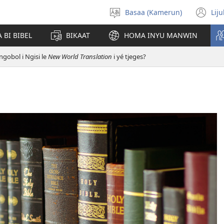
Basaa (Kamerun)
Lij
Pohol
(o
hilémb
n
 BI BIBEL
BIKAAT
HOMA INYU MANWIN
wi
ngobol i Ngisi le
New World Translation
i yé tjeges?