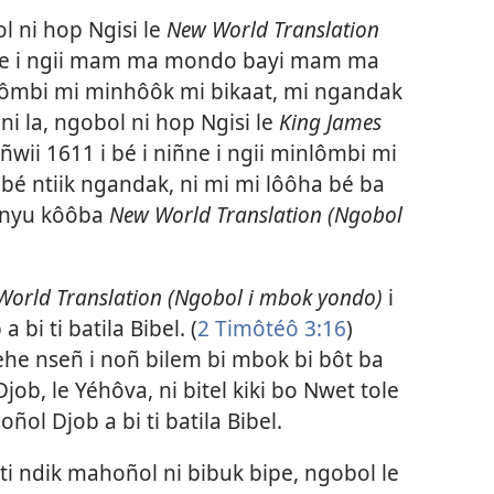
 ni hop Ngisi le
New World Translation
ne i ngii mam ma mondo bayi mam ma
inlômbi mi minhôôk mi bikaat, mi ngandak
i la, ngobol ni hop Ngisi le
King James
 ñwii 1611 i bé i niñne i ngii minlômbi mi
bé ntiik ngandak, ni mi mi lôôha bé ba
 inyu kôôba
New World Translation (Ngobol
orld Translation (Ngobol i mbok yondo)
i
bi ti batila Bibel. (
2 Timôtéô 3:​16
)
ehe nseñ i noñ bilem bi mbok bi bôt ba
Djob, le Yéhôva, ni bitel kiki bo Nwet tole
ol Djob a bi ti batila Bibel.
ti ndik mahoñol ni bibuk bipe, ngobol le