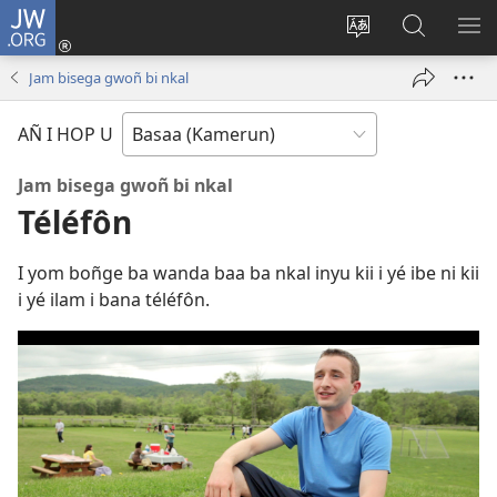
JW.ORG
Lijubul
(opens
Héñha
Yéñ
UN
new
hilémb
JW.ORG
MI
Jam bisega gwoñ bi nkal
window)
hi
site
AÑ I HOP U
Jam bisega gwoñ bi nkal
Téléfôn
I yom boñge ba wanda baa ba nkal inyu kii i yé ibe ni kii
i yé ilam i bana téléfôn.