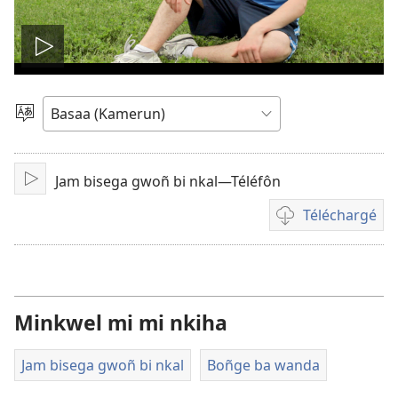
Play
video
Pohol
hilémb
Jam bisega gwoñ bi nkal—Téléfôn
Tuk
Téléchargé
Manjel
inyu
yoñ
bividéô
Minkwel mi mi nkiha
Jam bisega gwoñ bi nkal
Boñge ba wanda