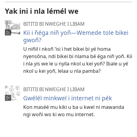
Yak ini i nla lémél we
BITITII BI NWEGHE I LIBAM
Kii i ñéga niñ yoñ​—Wemede tole bikei
gwoñ?
U niñil i nkoñ ’isi i het bikei bi yé homa
nyensôna, ndi bikei bi nlama bé éga niñ yoñ. Kii
i nla yis we le u nyila nkol u kei yoñ? Ibale u yé
nkol u kei yoñ, lelaa u nla pamba?
BITITII BI NWEGHE I LIBAM
Gwélél minkwel i internet ni pék
Kon maséé mu kiki u ba u kwel ni mawanda
ngi woñi wo ki wo mu internet.