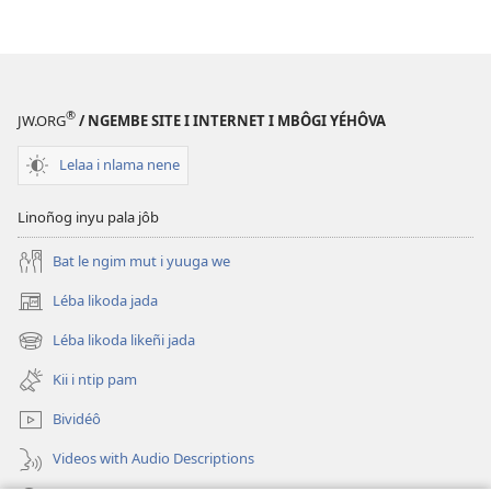
®
JW.ORG
/ NGEMBE SITE I INTERNET I MBÔGI YÉHÔVA
Lelaa i nlama nene
Linoñog inyu pala jôb
Bat le ngim mut i yuuga we
Léba likoda jada
(opens
new
Léba likoda likeñi jada
(opens
window)
new
Kii i ntip pam
window)
Bividéô
Videos with Audio Descriptions