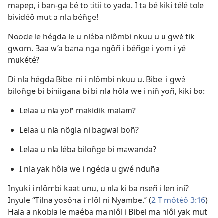
mapep, i ban-ga bé to titii to yada. I ta bé kiki télé tole
bividéô mut a nla béñge!
Noode le hégda le u nléba nlômbi nkuu u u gwé tik
gwom. Baa w’a bana nga ngôñ i béñge i yom i yé
mukété?
Di nla hégda Bibel ni i nlômbi nkuu u. Bibel i gwé
biloñge bi biniigana bi bi nla hôla we i niñ yoñ, kiki bo:
Lelaa u nla yoñ makidik malam?
Lelaa u nla nôgla ni bagwal boñ?
Lelaa u nla léba biloñge bi mawanda?
I nla yak hôla we i ngéda u gwé nduña
Inyuki i nlômbi kaat unu, u nla ki ba nseñ i len ini?
Inyule “Tilna yosôna i nlôl ni Nyambe.” (
2 Timôtéô 3:16
)
Hala a nkobla le maéba ma nlôl i Bibel ma nlôl yak mut