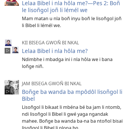
Lelaa Bibel i nla hôla me?—Pes 2: Boñ
le lisoñgol joñ li lémél we
Mam matan u nla boñ inyu boñ le lisoñgol joñ
li Bibel li lémél we.
KII BISEGA GWOÑ BI NKAL
Lelaa Bibel i nla hôla me?
Ndimbhe i mbadga ini i nla hôla we i bana
loñge niñ.
JAM BISEGA GWOÑ BI NKAL
Boñge ba wanda ba mpôdôl lisoñgol li
Bibel
Lisoñgol li bikaat li mbéna bé ba jam li ntomb,
ndi lisoñgol li Bibel li gwé yaga ngandak
mahee. Boñge ba wanda ba-na ba ntoñol bisai
lisoñgol li Bibel li nlona bo.