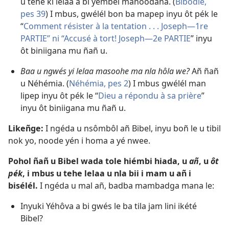
u tehe ki lelaa a bi yémbél manoodana. (
Bibôdle,
pes 39
) I mbus, gwélél bon ba mapep inyu ôt pék le
“
Comment résister à la tentation . . . Joseph—1re
PARTIE” ni “Accusé à tort! Joseph—2e PARTIE
” inyu
ôt biniigana mu ñañ u.
Baa u ngwés yi lelaa masoohe ma nla hôla we?
Añ ñañ
u Néhémia. (
Néhémia, pes 2
) I mbus gwélél man
lipep inyu ôt pék le “
Dieu a répondu à sa prière
”
inyu ôt biniigana mu ñañ u.
Likeñge:
I ngéda u nsômbôl añ Bibel, inyu boñ le u tibil
nok yo, noode yén i homa a yé nwee.
Pohol ñañ u Bibel wada tole hiémbi hiada, u
añ
, u
ôt
pék
, i mbus u tehe lelaa u nla bii i mam u añ i
bisélél.
I ngéda u mal añ, badba mambadga mana le:
Inyuki Yéhôva a bi gwés le ba tila jam lini ikété
Bibel?