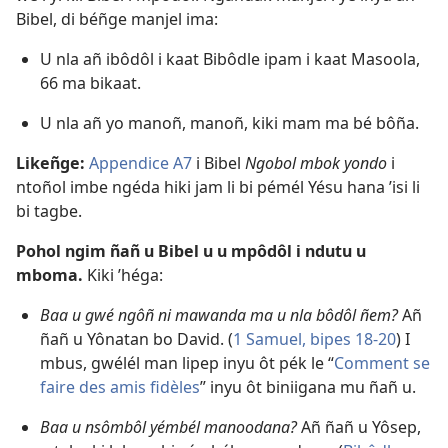
Bibel, di béñge manjel ima:
U nla añ ibôdôl i kaat Bibôdle ipam i kaat Masoola,
66 ma bikaat.
U nla añ yo manoñ, manoñ, kiki mam ma bé bôña.
Likeñge:
Appendice A7
i Bibel
Ngobol mbok yondo
i
ntoñol imbe ngéda hiki jam li bi pémél Yésu hana ’isi li
bi tagbe.
Pohol ngim ñañ u Bibel u u mpôdôl i ndutu u
mboma.
Kiki ’héga:
Baa u gwé ngôñ ni mawanda ma u nla bôdôl ñem?
Añ
ñañ u Yônatan bo David. (
1 Samuel, bipes 18-20
) I
mbus, gwélél man lipep inyu ôt pék le “
Comment se
faire des amis fidèles
” inyu ôt biniigana mu ñañ u.
Baa u nsômbôl yémbél manoodana?
Añ ñañ u Yôsep,