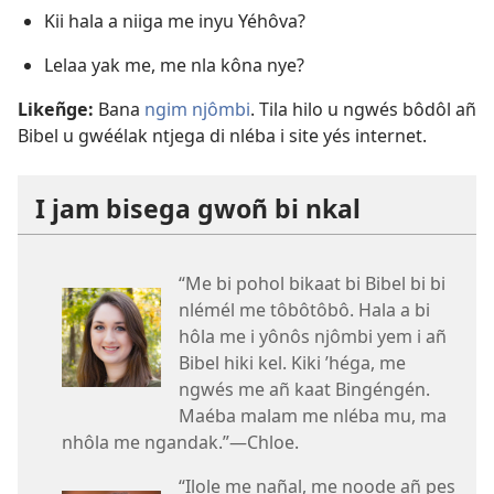
Kii hala a niiga me inyu Yéhôva?
Lelaa yak me, me nla kôna nye?
Likeñge:
Bana
ngim njômbi
. Tila hilo u ngwés bôdôl añ
Bibel u gwéélak ntjega di nléba i site yés internet.
I jam bisega gwoñ bi nkal
“Me bi pohol bikaat bi Bibel bi bi
nlémél me tôbôtôbô. Hala a bi
hôla me i yônôs njômbi yem i añ
Bibel hiki kel. Kiki ’héga, me
ngwés me añ kaat Bingéngén.
Maéba malam me nléba mu, ma
nhôla me ngandak.”—Chloe.
“Ilole me nañal, me noode añ pes