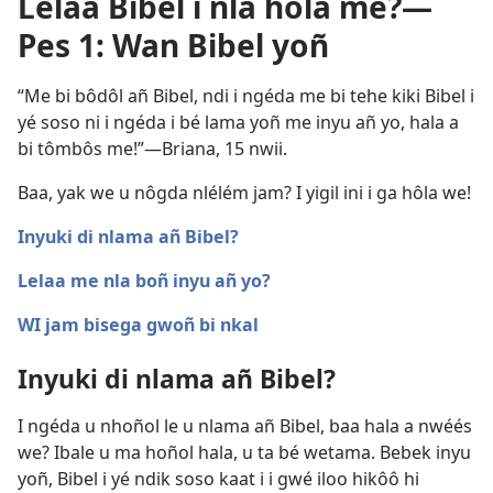
Lelaa Bibel i nla hôla me?—
Pes 1: Wan Bibel yoñ
“Me bi bôdôl añ Bibel, ndi i ngéda me bi tehe kiki Bibel i
yé soso ni i ngéda i bé lama yoñ me inyu añ yo, hala a
bi tômbôs me!”—Briana, 15 nwii.
Baa, yak we u nôgda nlélém jam? I yigil ini i ga hôla we!
Inyuki di nlama añ Bibel?
Lelaa me nla boñ inyu añ yo?
WI jam bisega gwoñ bi nkal
Inyuki di nlama añ Bibel?
I ngéda u nhoñol le u nlama añ Bibel, baa hala a nwéés
we? Ibale u ma hoñol hala, u ta bé wetama. Bebek inyu
yoñ, Bibel i yé ndik soso kaat i i gwé iloo hikôô hi