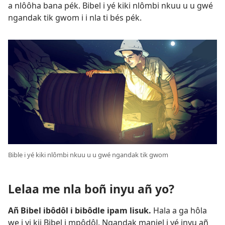
a nlôôha bana pék. Bibel i yé kiki nlômbi nkuu u u gwé
ngandak tik gwom i i nla ti bés pék.
Bible i yé kiki nlômbi nkuu u u gwé ngandak tik gwom
Lelaa me nla boñ inyu añ yo?
Añ Bibel ibôdôl i bibôdle ipam lisuk.
Hala a ga hôla
we i yi kii Bibel i mpôdôl. Ngandak manjel i yé inyu añ