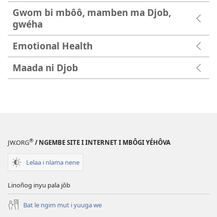
Gwom bi mbôô, mamben ma Djob,
gwéha
Emotional Health
Maada ni Djob
®
JW.ORG
/ NGEMBE SITE I INTERNET I MBÔGI YÉHÔVA
Lelaa i nlama nene
Linoñog inyu pala jôb
Bat le ngim mut i yuuga we