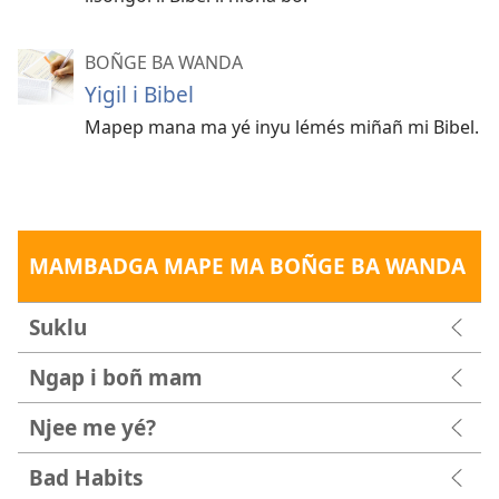
BOÑGE BA WANDA
Yigil i Bibel
Mapep mana ma yé inyu lémés miñañ mi Bibel.
MAMBADGA MAPE MA BOÑGE BA WANDA
Suklu
Ngap i boñ mam
Njee me yé?
Bad Habits