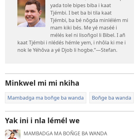
yada tole bipes biba i kaat
Tjémbi. I bet ba bi tila kaat
Tjémbi, ba bé nôgda minlélém mi
mam kiki bés. Me yé maséé i
mélés kel ni lisoñgol li Bibel. I añ
kaat Tjémbi i nlédés hémle yem, i nhôla ki me i
nok le Yéhôva a yé Djob li hogbe.”—Stefan.
Minkwel mi mi nkiha
Mambadga ma boñge ba wanda
Boñge ba wanda
Yak ini i nla lémél we
MAMBADGA MA BOÑGE BA WANDA