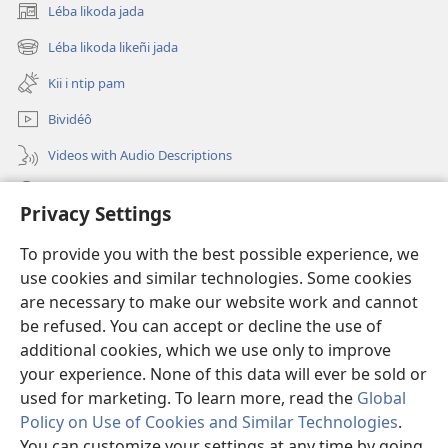
Léba likoda jada
(opens
new
Léba likoda likeñi jada
(opens
window)
new
Kii i ntip pam
window)
Bividéô
Videos with Audio Descriptions
Yéñ
Privacy Settings
Donations
(opens
To provide you with the best possible experience, we
new
use cookies and similar technologies. Some cookies
window)
Watchtower KOBOT BIKAAT I INTERNET
are necessary to make our website work and cannot
(opens
be refused. You can accept or decline the use of
new
®
JW Hub
window)
additional cookies, which we use only to improve
(opens
new
your experience. None of this data will ever be sold or
window)
used for marketing. To learn more, read the
Global
Policy on Use of Cookies and Similar Technologies
.
You can customize your settings at any time by going
Copyright
© 2026 Watch Tower Bible and Tract Society of Pennsylvania.