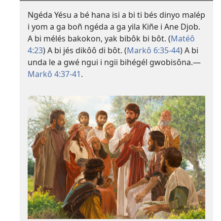
Ngéda Yésu a bé hana isi a bi ti bés dinyo malép
i yom a ga boñ ngéda a ga yila Kiñe i Ane Djob.
A bi mélés bakokon, yak bibôk bi bôt. (
Matéô
4:23
) A bi jés dikôô di bôt. (
Markô 6:35-44
) A bi
unda le a gwé ngui i ngii bihégél gwobisôna.​—
Markô 4:37-41
.