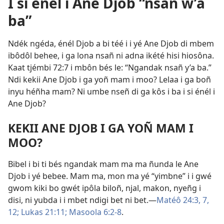
I si énél i Ane Djob “nsañ w’a
ba”
Ndék ngéda, énél Djob a bi téé i i yé Ane Djob di mbem
ibôdôl behee, i ga lona nsañ ni adna ikété hisi hiosôna.
Kaat tjémbi 72:7 i mbôn bés le: “Ngandak nsañ y’a ba.”
Ndi kekii Ane Djob i ga yoñ mam i moo? Lelaa i ga boñ
inyu héñha mam? Ni umbe nseñ di ga kôs i ba i si énél i
Ane Djob?
KEKII ANE DJOB I GA YOÑ MAM I
MOO?
Bibel i bi ti bés ngandak mam ma ma ñunda le Ane
Djob i yé bebee. Mam ma, mon ma yé “yimbne” i i gwé
gwom kiki bo gwét ipôla biloñ, njal, makon, nyeñg i
disi, ni yubda i i mbet ndigi bet ni bet.​—
Matéô 24:3,
7,
12;
Lukas 21:11;
Masoola 6:2-8
.