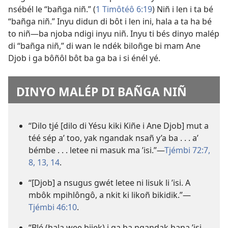
nsébél le “bañga niñ.” (
1 Timôtéô 6:19
) Niñ i len i ta bé
“bañga niñ.” Inyu didun di bôt i len ini, hala a ta ha bé
to niñ​—ba njoba ndigi inyu niñ. Inyu ti bés dinyo malép
di “bañga niñ,” di wan le ndék biloñge bi mam Ane
Djob i ga bôñôl bôt ba ga ba i si énél yé.
DINYO MALÉP DI BAÑGA NIÑ
“Dilo tjé [dilo di Yésu kiki Kiñe i Ane Djob] mut a
téé sép a’ too, yak ngandak nsañ y’a ba . . . a’
bémbe . . . letee ni masuk ma ’isi.”​—
Tjémbi 72:7,
8,
13, 14
.
“[Djob] a nsugus gwét letee ni lisuk li ’isi. A
mbôk mpihlôngô, a nkit ki likoñ bikidik.”​—
Tjémbi 46:10
.
“Blé (hala wee bijek) i ga ba ngandak hana ’isi,