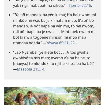
yak i ngii mababat ma dikôa.”​—
Tjémbi 72:16
.
“B’a oñ mandap, ba yén ki mu; b’a bel nwom mi
minkôô mi wai, ba je ki matam map. B’a oñ bé
mandap, le bôt bape ba yén mu, to bel nwom,
ndi bôt bape ba je nwo. . . . Mintebek nwem mi
bôt ki nw’a togbene minson mi moo map
ntandaa ngéda.”​—
Yésaya 65:21, 22
.
“Lap Nyambe i yé ikété bôt . . . A’ tos gwiiha
gwobisôna mis map; nyemb y’a ba ha bé, to
[maéya,] to nlondok, to njiiha ki, b’a ba ha bé.”​
—
Masoola 21:3, 4
.