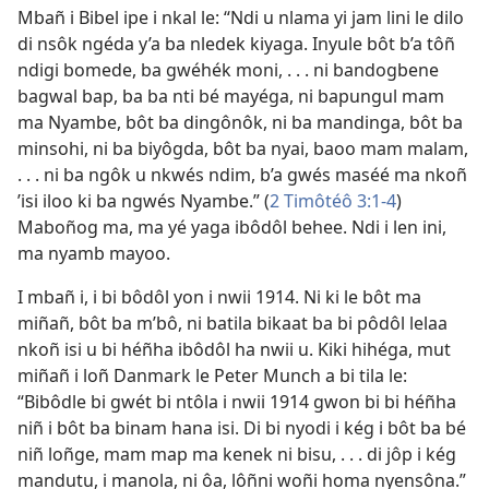
Mbañ i Bibel ipe i nkal le: “Ndi u nlama yi jam lini le dilo
di nsôk ngéda y’a ba nledek kiyaga. Inyule bôt b’a tôñ
ndigi bomede, ba gwéhék moni, . . . ni bandogbene
bagwal bap, ba ba nti bé mayéga, ni bapungul mam
ma Nyambe, bôt ba dingônôk, ni ba mandinga, bôt ba
minsohi, ni ba biyôgda, bôt ba nyai, baoo mam malam,
. . . ni ba ngôk u nkwés ndim, b’a gwés maséé ma nkoñ
’isi iloo ki ba ngwés Nyambe.” (
2 Timôtéô 3:1-4
)
Maboñog ma, ma yé yaga ibôdôl behee. Ndi i len ini,
ma nyamb mayoo.
I mbañ i, i bi bôdôl yon i nwii 1914. Ni ki le bôt ma
miñañ, bôt ba m’bô, ni batila bikaat ba bi pôdôl lelaa
nkoñ isi u bi héñha ibôdôl ha nwii u. Kiki hihéga, mut
miñañ i loñ Danmark le Peter Munch a bi tila le:
“Bibôdle bi gwét bi ntôla i nwii 1914 gwon bi bi héñha
niñ i bôt ba binam hana isi. Di bi nyodi i kég i bôt ba bé
niñ loñge, mam map ma kenek ni bisu, . . . di jôp i kég
mandutu, i manola, ni ôa, lôñni woñi homa nyensôna.”