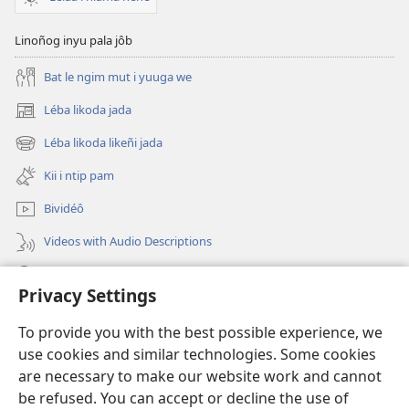
ikété
nsañ
Linoñog inyu pala jôb
ni
Bat le ngim mut i yuuga we
nwee?
Léba likoda jada
(opens
new
Léba likoda likeñi jada
(opens
window)
new
Kii i ntip pam
window)
Bividéô
Videos with Audio Descriptions
Yéñ
Privacy Settings
Donations
(opens
To provide you with the best possible experience, we
new
use cookies and similar technologies. Some cookies
window)
Watchtower KOBOT BIKAAT I INTERNET
are necessary to make our website work and cannot
(opens
be refused. You can accept or decline the use of
new
®