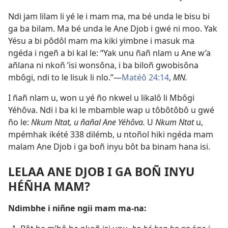
Ndi jam lilam li yé le i mam ma, ma bé unda le bisu bi
ga ba bilam. Ma bé unda le Ane Djob i gwé ni moo. Yak
Yésu a bi pôdôl mam ma kiki yimbne i masuk ma
ngéda i ngeñ a bi kal le: “Yak unu ñañ nlam u Ane w’a
añlana ni nkoñ ’isi wonsôna, i ba biloñ gwobisôna
mbôgi, ndi to le lisuk li nlo.”​—
Matéô 24:14
,
MN.
I ñañ nlam u, won u yé ño nkwel u likalô li Mbôgi
Yéhôva. Ndi i ba ki le mbamble wap u tôbôtôbô u gwé
ño le:
Nkum Ntat, u ñañal Ane Yéhôva.
U
Nkum Ntat
u,
mpémhak ikété 338 dilémb, u ntoñol hiki ngéda mam
malam Ane Djob i ga boñ inyu bôt ba binam hana isi.
LELAA ANE DJOB I GA BOÑ INYU
HÉÑHA MAM?
Ndimbhe i niñne ngii mam ma-na: