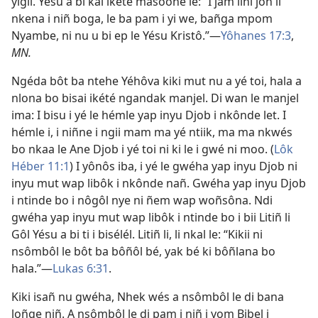
yigil. Yésu a bi kal ikété masoohe le: “I jam lini jon li
nkena i niñ boga, le ba pam i yi we, bañga mpom
Nyambe, ni nu u bi ep le Yésu Kristô.”​—
Yôhanes 17:3
,
MN.
Ngéda bôt ba ntehe Yéhôva kiki mut nu a yé toi, hala a
nlona bo bisai ikété ngandak manjel. Di wan le manjel
ima: I bisu i yé le hémle yap inyu Djob i nkônde let. I
hémle i, i niñne i ngii mam ma yé ntiik, ma ma nkwés
bo nkaa le Ane Djob i yé toi ni ki le i gwé ni moo. (
Lôk
Héber 11:1
) I yônôs iba, i yé le gwéha yap inyu Djob ni
inyu mut wap libôk i nkônde nañ. Gwéha yap inyu Djob
i ntinde bo i nôgôl nye ni ñem wap woñsôna. Ndi
gwéha yap inyu mut wap libôk i ntinde bo i bii Litiñ li
Gôl Yésu a bi ti i bisélél. Litiñ li, li nkal le: “Kikii ni
nsômbôl le bôt ba bôñôl bé, yak bé ki bôñlana bo
hala.”​—
Lukas 6:31
.
Kiki isañ nu gwéha, Nhek wés a nsômbôl le di bana
loñge niñ. A nsômbôl le di pam i niñ i yom Bibel i