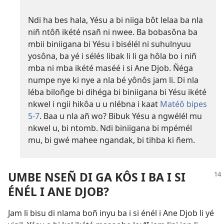
Ndi ha bes hala, Yésu a bi niiga bôt lelaa ba nla
niñ ntôñ ikété nsañ ni nwee. Ba bobasôna ba
mbii biniigana bi Yésu i bisélél ni suhulnyuu
yosôna, ba yé i sélés libak li li ga hôla bo i niñ
mba ni mba ikété maséé i si Ane Djob. Ñéga
numpe nye ki nye a nla bé yônôs jam li. Di nla
léba biloñge bi dihéga bi biniigana bi Yésu ikété
nkwel i ngii hikôa u u nlébna i kaat
Matéô bipes
5-7
. Baa u nla añ wo? Bibuk Yésu a ngwélél mu
nkwel u, bi ntomb. Ndi biniigana bi mpémél
mu, bi gwé mahee ngandak, bi tihba ki ñem.
UMBE NSEÑ DI GA KÔS I BA I SI
ÉNÉL I ANE DJOB?
Jam li bisu di nlama boñ inyu ba i si énél i Ane Djob li yé