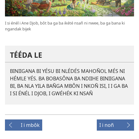
I si énél i Ane Djob, bôt ba ga ba ikété nsañ ni nwee, ba ga bana ki
ngandak bijek
TÉÉDA LE
BINIIGANA BI YÉSU BI NLÉDÉS MAHOÑOL MÉS NI
HÉMLE YÉS. BA BOBASÔNA BA NDIIHE BINIIGANA
BI, BA NLA YILA BAÑGA MBÔN I NKOÑ ISI, I I GA BA
I SI ÉNÉL I DJOB, I GWÉHÉK KI NSAÑ
I i mbôk
I i noñ