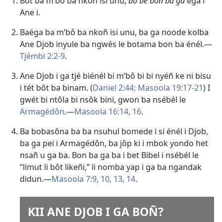
Bôt ba m’bô ba nkoñ isi unu,
bo bé bon ba ga
éga i
Ane i.
Baéga ba m’bô ba nkoñ isi unu, ba ga noode kolba
Ane Djob inyule ba ngwés le botama bon ba énél.​—
Tjémbi 2:2-9
.
Ane Djob i ga tjé biénél bi m’bô bi bi nyéñ ke ni bisu
i tét bôt ba binam. (
Daniel 2:44;
Masoola 19:17-21
) I
gwét bi ntôla bi nsôk bini, gwon ba nsébél le
Armagédôn
.​—
Masoola 16:14,
16
.
Ba bobasôna ba ba nsuhul bomede i si énél i Djob,
ba ga pei i Armagédôn, ba jôp ki i mbok yondo het
nsañ u ga ba. Bon ba ga ba i bet Bibel i nsébél le
“limut li bôt likeñi,” li nomba yap i ga ba ngandak
didun.​—
Masoola 7:9, 10,
13, 14
.
KII ANE DJOB I GA BOÑ?