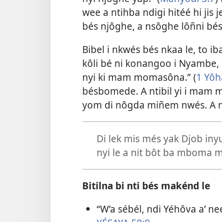
wee a ntihba ndigi hitéé hi jis je
bés njôghe, a nsôghe lôñni bés
Bibel i nkwés bés nkaa le, to ib
kôli bé ni konangoo i Nyambe,
nyi ki mam momasôna.” (
1 Yôh
bésbomede. A ntibil yi i mam 
yom di nôgda miñem nwés. A 
Di lek mis més yak Djob iny
nyi le a nit bôt ba mboma
Bitilna bi nti bés makénd le
“W’a sébél, ndi Yéhôva a’ nee