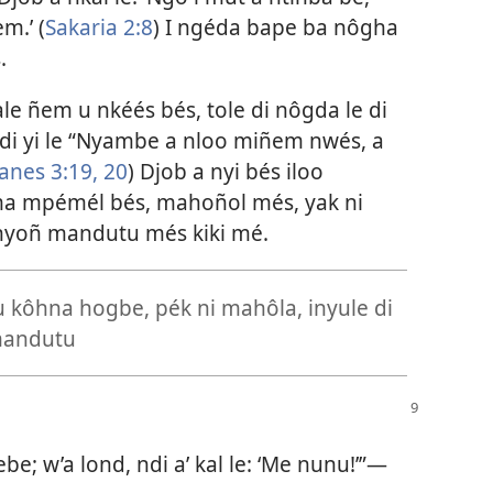
m.’ (
Sakaria 2:8
) I ngéda bape ba nôgha
.
ale ñem u nkéés bés, tole di nôgda le di
 di yi le “Nyambe a nloo miñem nwés, a
anes 3:19, 20
) Djob a nyi bés iloo
ma mpémél bés, mahoñol més, yak ni
nyoñ mandutu més kiki mé.
u kôhna hogbe, pék ni mahôla, inyule di
 mandutu
be; w’a lond, ndi a’ kal le: ‘Me nunu!’”​—