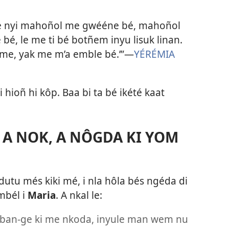
 me nyi mahoñol me gwééne bé, mahoñol
é, le me ti bé botñem inyu lisuk linan.
 me, yak me m’a emble bé.’”​—
YÉRÉMIA
hioñ hi kôp. Baa bi ta bé ikété kaat
 A NOK, A NÔGDA KI YOM
utu més kiki mé, i nla hôla bés ngéda di
mbél i
Maria
. A nkal le:
 i ban-ge ki me nkoda, inyule man wem nu