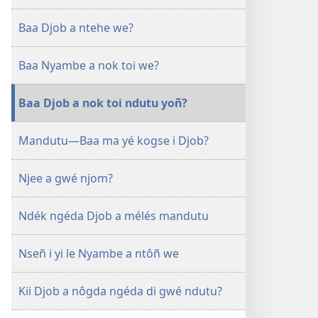
Baa
Baa Djob a ntehe we?
Djob
a
Baa Nyambe a nok toi we?
ntôñ
toi
we?
Baa Djob a nok toi ndutu yoñ?
Mandutu​—Baa ma yé kogse i Djob?
Njee a gwé njom?
Ndék ngéda Djob a mélés mandutu
Nseñ i yi le Nyambe a ntôñ we
Kii Djob a nôgda ngéda di gwé ndutu?