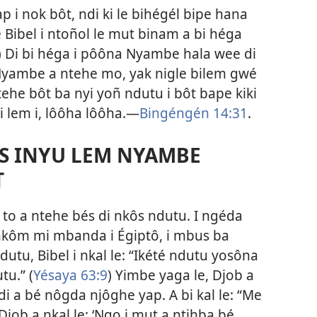
p i nok bôt, ndi ki le bihégél bipe hana
le Bibel i ntoñol le mut binam a bi héga
) Di bi héga i pôôna Nyambe hala wee di
 Nyambe a ntehe mo, yak nigle bilem gwé
ntehe bôt ba nyi yoñ ndutu i bôt bape kiki
lem i, lôôha lôôha.​—
Bingéngén 14:31
.
BÉS INYU LEM NYAMBE
T
to a ntehe bés di nkôs ndutu. I ngéda
nkôm mi mbanda i Égiptô, i mbus ba
dutu, Bibel i nkal le: “Ikété ndutu yosôna
tu.” (
Yésaya 63:9
) Yimbe yaga le, Djob a
di a bé nôgda njôghe yap. A bi kal le: “Me
 Djob a nkal le: ‘Ngo i mut a ntihba bé,