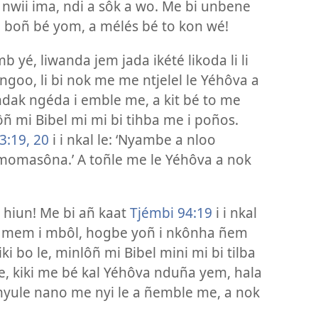
i nwii ima, ndi a sôk a wo. Me bi unbene
i boñ bé yom, a mélés bé to kon wé!
yé, liwanda jem jada ikété likoda li li
ngoo, li bi nok me me ntjelel le Yéhôva a
dak ngéda i emble me, a kit bé to me
ñ mi Bibel mi mi bi tihba me i poños.
3:19, 20
i i nkal le: ‘Nyambe a nloo
momasôna.’ A toñle me le Yéhôva a nok
 hiun! Me bi añ kaat
Tjémbi 94:19
i i nkal
l mem i mbôl, hogbe yoñ i nkônha ñem
 bo le, minlôñ mi Bibel mini mi bi tilba
e, kiki me bé kal Yéhôva nduña yem, hala
inyule nano me nyi le a ñemble me, a nok