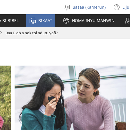
Basaa (Kamerun)
Lij
Pohol
(o
hilémb
n
 BI BIBEL
BIKAAT
HOMA INYU MANWIN
wi
Baa Djob a nok toi ndutu yoñ?