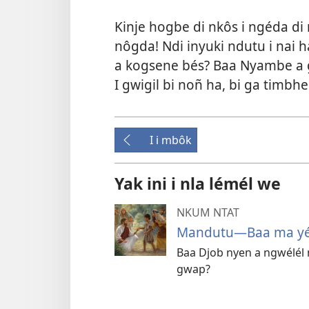
Kinje hogbe di nkôs i ngéda di 
nôgda! Ndi inyuki ndutu i nai
a kogsene bés? Baa Nyambe a 
I gwigil bi noñ ha, bi ga tim
I i mbôk
Yak ini i nla lémél we
NKUM NTAT
Mandutu​—Baa ma yé 
Baa Djob nyen a ngwélél
gwap?