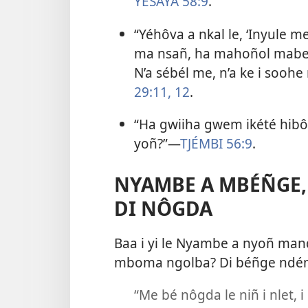
YÉSAYA 58:9
.
“Yéhôva a nkal le, ‘Inyule
ma nsañ, ha mahoñol mabe b
N’a sébél me, n’a ke i soohe
29:11, 12
.
“Ha gwiiha gwem ikété hibôi 
yoñ?”​—
TJÉMBI 56:9
.
NYAMBE A MBÉÑGE,
DI NÔGDA
Baa i yi le Nyambe a nyoñ mand
mboma ngolba? Di béñge ndé
“Me bé nôgda le niñ i nlet,