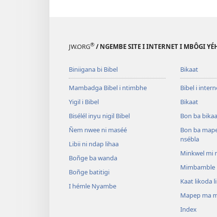
®
JW.ORG
/ NGEMBE SITE I INTERNET I MBÔGI Y
Biniigana bi Bibel
Bikaat
Mambadga Bibel i ntimbhe
Bibel i intern
Yigil i Bibel
Bikaat
Bisélél inyu nigil Bibel
Bon ba bikaa
Ñem nwee ni maséé
Bon ba map
nsébla
Libii ni ndap lihaa
Minkwel mi 
Boñge ba wanda
Mimbamble
Boñge batitigi
Kaat likoda 
I hémle Nyambe
Mapep ma m
Index