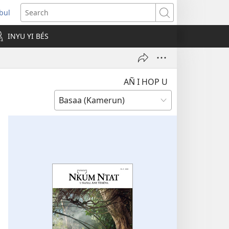
ubul
pens
Search
ew
INYU YI BÉS
ndow)
AÑ I HOP U