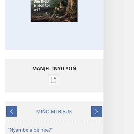
MANJEL INYU YOÑ
Manjel
inyu
yoñ
bitilna
MIÑO MI BIBUK
bi
I
I
internet
i
i
NKUM
mbôk
noñ
“Nyambe a bé hee?”
NTAT