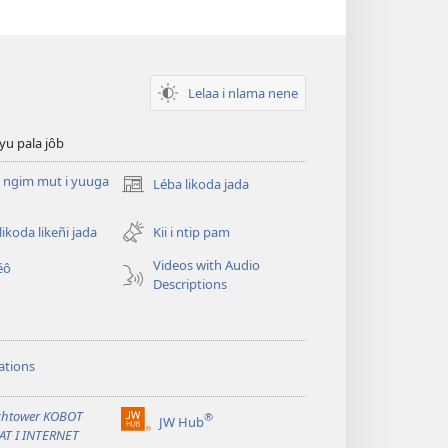
Lelaa i nlama nene
yu pala jôb
e ngim mut i yuuga
Léba likoda jada
(opens
new
window)
likoda likeñi jada
Kii i ntip pam
Videos with Audio
éô
Descriptions
ations
chtower KOBOT
®
JW Hub
(opens
AT I INTERNET