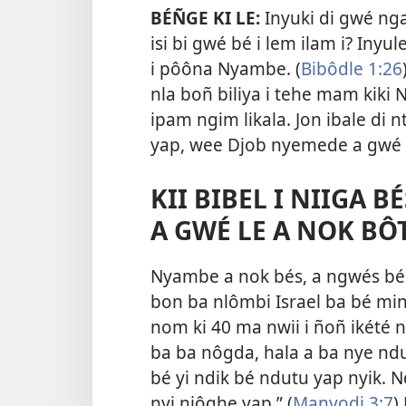
BÉÑGE KI LE:
Inyuki di gwé nga
isi bi gwé bé i lem ilam i? Inyu
i pôôna Nyambe. (
Bibôdle 1:26
nla boñ biliya i tehe mam kiki
ipam ngim likala. Jon ibale di 
yap, wee Djob nyemede a gwé i 
KII BIBEL I NIIGA 
A GWÉ LE A NOK BÔ
Nyambe a nok bés, a ngwés bé 
bon ba nlômbi Israel ba bé mi
nom ki 40 ma nwii i ñoñ ikété n
ba ba nôgda, hala a ba nye ndu
bé yi ndik bé ndutu yap nyik. N
nyi njôghe yap.” (
Manyodi 3:7
)