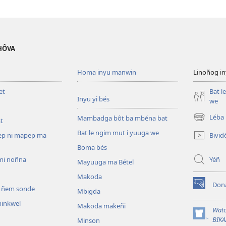
ÉHÔVA
Homa inyu manwin
Linoñog in
et
Bat l
Inyu yi bés
we
Léba 
Mambadga bôt ba mbéna bat
t
(opens
new
Bat le ngim mut i yuuga we
Bivid
ep ni mapep ma
window)
Boma bés
Yéñ
mi noñna
Mayuuga ma Bétel
Makoda
Don
li ñem sonde
(opens
Mbigda
new
inkwel
Makoda makeñi
window)
Wat
(opens
BIKA
Minson