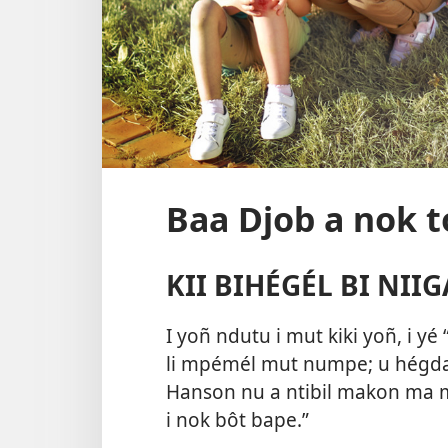
Baa Djob a nok t
KII BIHÉGÉL BI NIIG
I yoñ ndutu i mut kiki yoñ, i 
li mpémél mut numpe; u hégdag
Hanson nu a ntibil makon ma m
i nok bôt bape.”