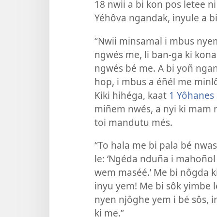
18 nwii a bi kon pos letee n
Yéhôva ngandak, inyule a b
“Nwii minsamal i mbus nyemb 
ngwés me, li ban-ga ki kona
ngwés bé me. A bi yoñ ngan
hop, i mbus a éñél me minlô
Kiki hihéga, kaat
1 Yôhanes 
miñem nwés, a nyi ki mam 
toi mandutu més.
“To hala me bi pala bé nwas
le: ‘Ngéda nduña i mahoño
wem maséé.’ Me bi nôgda kiki
inyu yem! Me bi sôk yimbe l
nyen njôghe yem i bé sôs, 
ki me.”