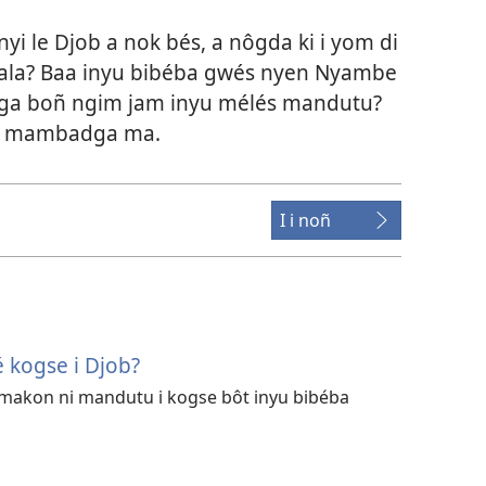
nyi le Djob a nok bés, a nôgda ki i yom di
 hala? Baa inyu bibéba gwés nyen Nyambe
ga boñ ngim jam inyu mélés mandutu?
bhe mambadga ma.
I i noñ
kogse i Djob?
 makon ni mandutu i kogse bôt inyu bibéba