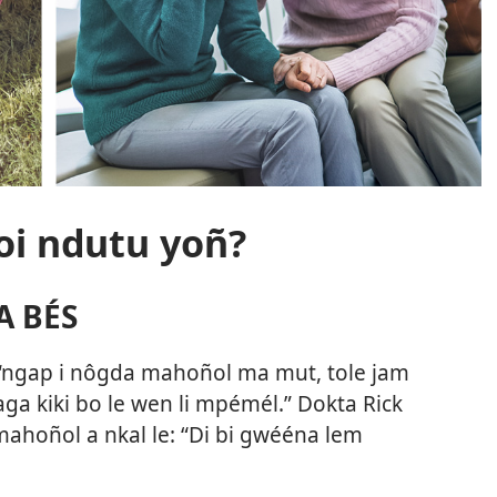
oi ndutu yoñ?
A BÉS
yé “ngap i nôgda mahoñol ma mut, tole jam
a kiki bo le wen li mpémél.” Dokta Rick
ahoñol a nkal le: “Di bi gwééna lem