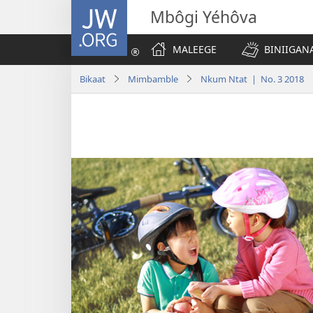
JW.ORG
Mbôgi Yéhôva
MALEEGE
BINIIGANA
Bikaat
Mimbamble
Nkum Ntat | No. 3 2018