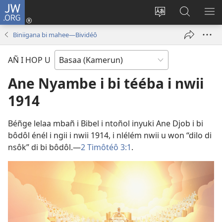
JW.ORG
Lijubul
(opens
Héñha
Yéñ
UN
new
hilémb
JW.ORG
MI
Biniigana bi mahee​—Bividéô
window)
hi
site
AÑ I HOP U
Ane Nyambe i bi tééba i nwii
1914
Béñge lelaa mbañ i Bibel i ntoñol inyuki Ane Djob i bi
bôdôl énél i ngii i nwii 1914, i nlélém nwii u won “dilo di
nsôk” di bi bôdôl.​—
2 Timôtéô 3:1
.