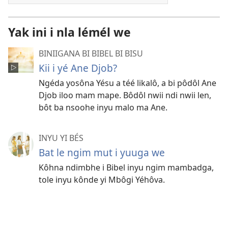
Yak ini i nla lémél we
BINIIGANA BI BIBEL BI BISU
Kii i yé Ane Djob?
Ngéda yosôna Yésu a téé likalô, a bi pôdôl Ane
Djob iloo mam mape. Bôdôl nwii ndi nwii len,
bôt ba nsoohe inyu malo ma Ane.
INYU YI BÉS
Bat le ngim mut i yuuga we
Kôhna ndimbhe i Bibel inyu ngim mambadga,
tole inyu kônde yi Mbôgi Yéhôva.