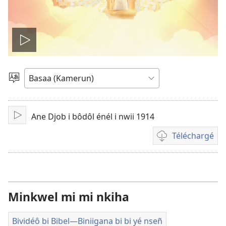
Play
video
Pohol
hilémb
Ane Djob i bôdôl énél i nwii 1914
Tuk
Téléchargé
Manjel
inyu
yoñ
bividéô
Minkwel mi mi nkiha
Bividéô bi Bibel​—Biniigana bi bi yé nseñ