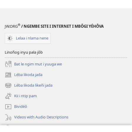
®
JW.ORG
/ NGEMBE SITE I INTERNET I MBÔGI YÉHÔVA
Lelaa i nlama nene
Linoñog inyu pala jôb
Bat le ngim mut i yuuga we
Léba likoda jada
(opens
new
Léba likoda likeñi jada
(opens
window)
new
Kii i ntip pam
window)
Bividéô
Videos with Audio Descriptions
Yéñ