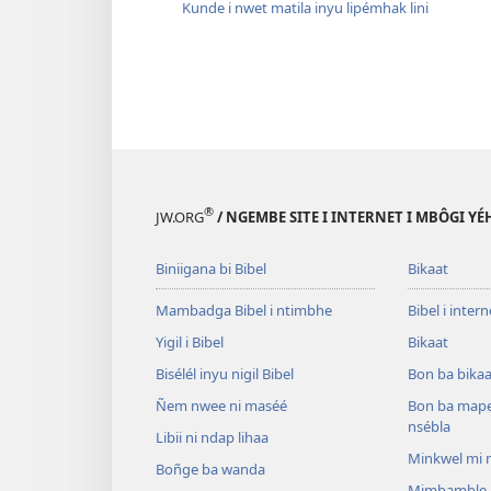
Kunde i nwet matila inyu lipémhak lini
®
JW.ORG
/ NGEMBE SITE I INTERNET I MBÔGI Y
Biniigana bi Bibel
Bikaat
Mambadga Bibel i ntimbhe
Bibel i intern
Yigil i Bibel
Bikaat
Bisélél inyu nigil Bibel
Bon ba bikaa
Ñem nwee ni maséé
Bon ba map
nsébla
Libii ni ndap lihaa
Minkwel mi 
Boñge ba wanda
Mimbamble