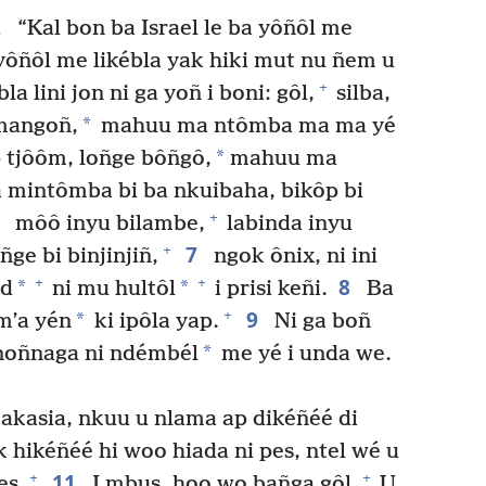
2
“Kal bon ba Israel le ba yôñôl me
yôñôl me likébla yak hiki mut nu ñem u
+
bla lini jon ni ga yoñ i boni: gôl,
silba,
*
 mangoñ,
mahuu ma ntômba ma ma yé
*
 tjôôm, loñge bôñgô,
mahuu ma
 mintômba bi ba nkuibaha, bikôp bi
6
+
môô inyu bilambe,
labinda inyu
7
+
ñge bi binjinjiñ,
ngok ônix, ni ini
8
+
+
*
*
ôd
ni mu hultôl
i prisi keñi.
Ba
9
+
*
m’a yén
ki ipôla yap.
Ni ga boñ
*
noñnaga ni ndémbél
me yé i unda we.
akasia, nkuu u nlama ap dikéñéé di
k hikéñéé hi woo hiada ni pes, ntel wé u
11
+
+
es.
I mbus, hoo wo bañga gôl.
U