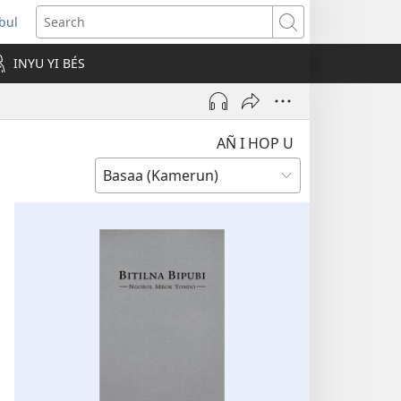
ubul
pens
Search
ew
INYU YI BÉS
ndow)
AÑ I HOP U