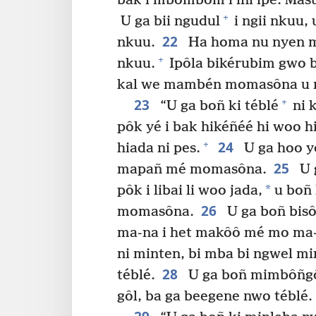
bak i mbombom i ini ipe. Ma
+
U ga bii ngudul
i ngii nkuu,
22
nkuu.
Ha homa nu nyen me
+
nkuu.
Ipôla bikérubim gwo bi
kal we mambén momasôna u nl
23
+
“U ga boñ ki téblé
ni k
pôk yé i bak hikéñéé hi woo h
24
+
hiada ni pes.
U ga hoo yo
25
mapañ mé momasôna.
U 
*
pôk i libai li woo jada,
u boñ 
26
momasôna.
U ga boñ bisô
ma-na i het makôô mé mo ma-
ni minten, bi mba bi ngwel m
28
téblé.
U ga boñ mimbôñgô 
gôl, ba ga beegene nwo téblé.