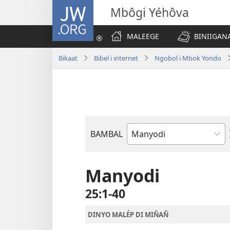
JW.ORG
Mbôgi Yéhôva
MALEEGE
BINIIGANA
Bikaat
Bibel i internet
Ngobol i Mbok Yondo
BAMBAL
Kaat
i
Bibel
Manyodi
25:1-40
DINYO MALÉP DI MIÑAÑ