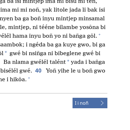
 ga ba isi mintjep ima mi bisu mi tén,
p ima mi mi noñ, yak litole jada li bak isi
 nyen ba ga boñ inyu mintjep minsamal
e, mintjep, ni tééne bilambe yosôna bi
+
élél hama inyu boñ yo ni bañga gôl.
aambok; i ngéda ba ga kuye gwo, bi ga
*
ôl
gwé bi nsiñga ni bibeglene gwé bi
9
*
Ba nlama gwélél talént
yada i bañga
40
bisélél gwé.
Yoñ yihe le u boñ gwo
+
he i hikôa.
I i noñ