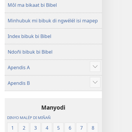
Môl ma bikaat bi Bibel
Minhubuk mi bibuk di ngwélél isi mapep
Index bibuk bi Bibel
Ndoñi bibuk bi Bibel
Apendis A
Show
more
Apendis B
Show
more
Manyodi
DINYO MALÉP DI MIÑAÑ
1
2
3
4
5
6
7
8