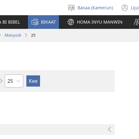
Basaa (Kamerun)
Lij
Pohol
(o
hilémb
n
 BI BIBEL
BIKAAT
HOMA INYU MANWIN
wi
Manyodi
25
Pes