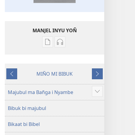
MANJEL INYU YOÑ
Manjel
Manjel
inyu
inyu
yoñ
yoñ
bitilna
makiñ
MIÑO MI BIBUK
bi
(audiô)
I
I
internet
Bitilna
i
i
Bitilna
Bipubi.
mbôk
noñ
Majubul ma Bañga i Nyambe
Show
Bipubi.
Ngobol
more
Ngobol
mbok
Bibuk bi majubul
mbok
yondo
yondo
Bikaat bi Bibel