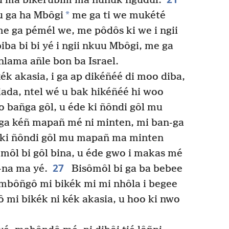
su ma bikérubim ma nunuk ngudul.
*
 u ga ha Mbôgi
me ga ti we mukété
 ga pémél we, me pôdôs ki we i ngii
ba bi bi yé i ngii nkuu Mbôgi, me ga
ama añle bon ba Israel.
ék akasia, i ga ap dikéñéé di moo diba,
iada, ntel wé u bak hikéñéé hi woo
 bañga gôl, u éde ki ñôndi gôl mu
ga kéñ mapañ mé ni minten, mi ban-ga
ki ñôndi gôl mu mapañ ma minten
môl bi gôl bina, u éde gwo i makas mé
27
na ma yé.
Bisômôl bi ga ba bebee
imbôñgô mi bikék mi mi nhôla i begee
mi bikék ni kék akasia, u hoo ki nwo