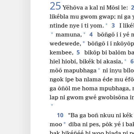
25
Yéhôva a kal ni Môsi le:
likébla mu gwom gwap; ni ga 
3
+
ntinde nye i ti yom.
I liké
4
+
+
mamuna,
bôñgô i i yé
*
wedewede,
bôñgô i i nkôyôp
5
kembee,
bikôp bi balôm ba
+
hiel hiobi, bikék bi akasia,
+
môô mapubhaga
ni inyu bilo
ngok ipe ba nlama éde mu éf
ga ôñôl me homa mpubhaga, 
lap ni gwom gwé gwobisôna i
+
10
“Ba ga boñ nkuu ni kék 
*
moo
diba ni pes, pôk yé i ba
bak hikéñéé hi woo hiada ni p