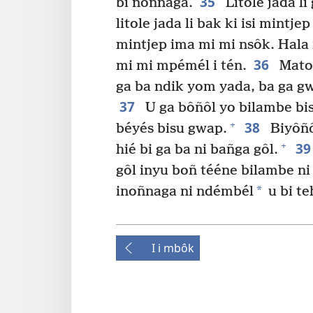
35
bi noñnaga.
Litole jada li
litole jada li bak ki isi mintje
mintjep ima mi mi nsôk. Hala
36
mi mi mpémél i tén.
Matol
ga ba ndik yom yada, ba ga gw
37
U ga bôñôl yo bilambe bis
38
+
béyés bisu gwap.
Biyôñ
3
+
hié bi ga ba ni bañga gôl.
gôl inyu boñ tééne bilambe ni 
*
inoñnaga ni ndémbél
u bi te
I i mbôk