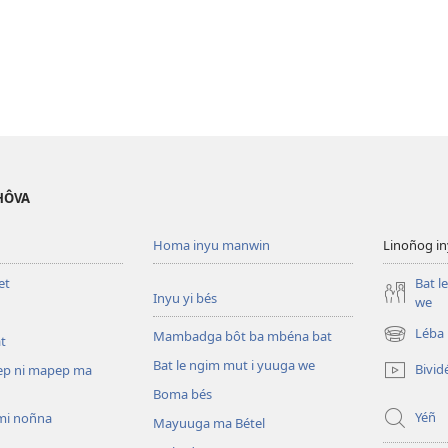
ÉHÔVA
Homa inyu manwin
Linoñog in
et
Bat l
Inyu yi bés
we
Léba 
Mambadga bôt ba mbéna bat
t
(opens
new
Bat le ngim mut i yuuga we
Bivid
ep ni mapep ma
window)
Boma bés
Yéñ
mi noñna
Mayuuga ma Bétel