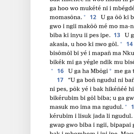
ga hoo wo mukété ni i mbégdé
12
+
momasôna.
U ga ôô ki b
gwo i ngii makôô mé mo ma-na
13
biba ki inyu ii pes ipe.
U g
1
+
akasia, u hoo ki nwo gôl.
bisômôl bi yé i mapañ ma Nk
bikék mi ga yégle ndik mu bi
16
+
*
U ga ha Mbôgi
me ga t
17
“U ga boñ ngudul ni bañ
ni pes, pôk yé i bak hikéñéé h
bikérubim bi gôl biba; u ga g
+
masuk mo ima ma ngudul.
kérubim i lisuk jada li ngudul.
gwap gwo biba i ngii, bipapai