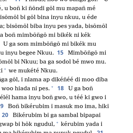
, u boñ ki ñôndi gôl mu mapañ mé
isômôl bi gôl bina inyu nkuu, u éde
; bisômôl biba inyu pes yada, bisômôl
a boñ mimbôñgô mi bikék ni kék
4
U ga som mimbôñgô mi bikék mu
15
uu inyu begee Nkuu.
Mimbôñgô mi
sômôl bi Nkuu; ba ga sodol bé mwo mu.
+
i
we mukété Nkuu.
ga gôl, i nlama ap dikéñéé di moo diba
18
+
i woo hiada ni pes.
U ga boñ
wélél hama inyu boñ gwo, u téé ki gwo i
19
Boñ bikérubim i masuk mo ima, hiki
20
Bikérubim bi ga sambal bipapai
+
 gwap bi hôk ngudul,
kérubim yada i
21