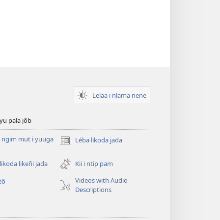
Lelaa i nlama nene
yu pala jôb
e ngim mut i yuuga
Léba likoda jada
(opens
new
window)
likoda likeñi jada
Kii i ntip pam
Videos with Audio
éô
Descriptions