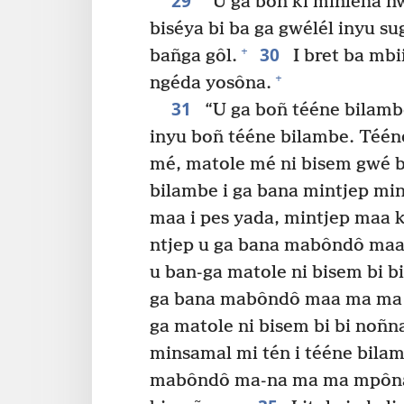
29
“U ga boñ ki minleha nw
biséya bi ba ga gwélél inyu s
30
+
bañga gôl.
I bret ba mbi
+
ngéda yosôna.
31
“U ga boñ tééne bilamb
inyu boñ tééne bilambe. Téén
mé, matole mé ni bisem gwé b
bilambe i ga bana mintjep mi
maa i pes yada, mintjep maa ki
ntjep u ga bana mabôndô maa
u ban-ga matole ni bisem bi bi 
ga bana mabôndô maa ma ma m
ga matole ni bisem bi bi noñn
minsamal mi tén i tééne bila
mabôndô ma-na ma ma mpôna 