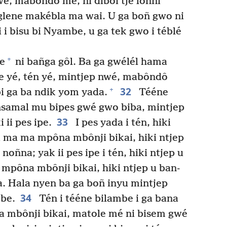
é, mabôndô mé, ni dibôi tjé lôñni
uglene makébla ma wai. U ga boñ gwo ni
i i bisu bi Nyambe, u ga tek gwo i téblé
+
e
ni bañga gôl. Ba ga gwélél hama
e yé, tén yé, mintjep nwé, mabôndô
32
+
i ga ba ndik yom yada.
Tééne
nsamal mu bipes gwé gwo biba, mintjep
33
 ii pes ipe.
I pes yada i tén, hiki
 ma ma mpôna mbônji bikai, hiki ntjep
noñna; yak ii pes ipe i tén, hiki ntjep u
pôna mbônji bikai, hiki ntjep u ban-
a. Hala nyen ba ga boñ inyu mintjep
34
mbe.
Tén i tééne bilambe i ga bana
mbônji bikai, matole mé ni bisem gwé