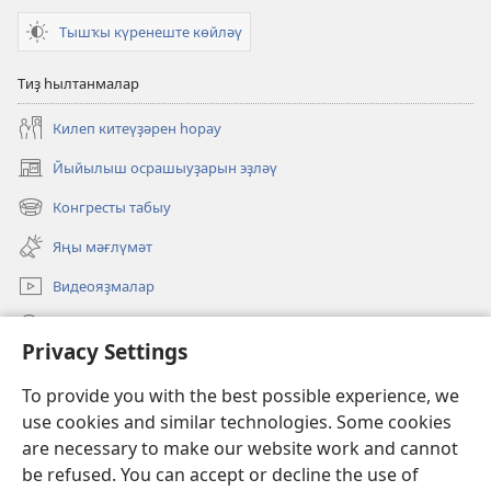
Тышҡы күренеште көйләү
Тиҙ һылтанмалар
Килеп китеүҙәрен һорау
Йыйылыш осрашыуҙарын эҙләү
(opens
new
Конгресты табыу
(opens
window)
new
Яңы мәғлүмәт
window)
Видеояҙмалар
Эҙләү
Privacy Settings
Иғәнәләр
(opens
To provide you with the best possible experience, we
new
use cookies and similar technologies. Some cookies
window)
Күҙәтеү манараһының ОНЛАЙН КИТАПХАНАҺЫ
are necessary to make our website work and cannot
(opens
new
be refused. You can accept or decline the use of
®
JW Hub