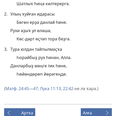
Шатлыҡ һиңә килтерергә.
2.
Улың ҡуйған идарасы
Бөгөн ерҙә данлай һине.
Рухи аҙыҡ ул өләшә,
Көс-дәрт өҫтәп тора беҙгә.
3.
Тура юлдан тайпылмаҫҡа
Һорайбыҙ рух һинән, Алла.
Данларбыҙ мәңге тик һине,
Һөйөндөрөп йөрәгеңде.
(
Матф. 24:45—47;
Лука 11:13;
22:42
-не лә ҡара.)
Артҡа
Алға