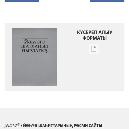
КҮСЕРЕП АЛЫУ
ФОРМАТЫ
Баҫмаларҙы
күсереп
алыу
көйләүҙәре
Йәһүәгә
шатланып
йырлағыҙ
®
JW.ORG
/ ЙӘҺҮӘ ШАҺИТТАРЫНЫҢ РӘСМИ САЙТЫ