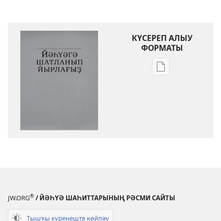
КҮСЕРЕП АЛЫУ
ФОРМАТЫ
Баҫмаларҙы
күсереп
алыу
көйләүҙәре
Йәһүәгә
шатланып
йырлағыҙ
®
JW.ORG
/ ЙӘҺҮӘ ШАҺИТТАРЫНЫҢ РӘСМИ САЙТЫ
Тышҡы күренеште көйләү