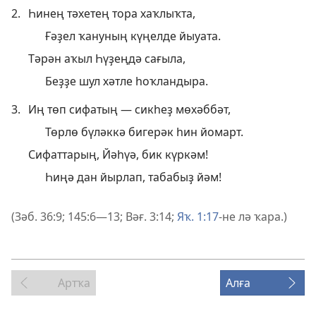
2.
Һинең тәхетең тора хаҡлыҡта,
Ғәҙел ҡануның күңелде йыуата.
Тәрән аҡыл Һүҙеңдә сағыла,
Беҙҙе шул хәтле һоҡландыра.
3.
Иң төп сифатың — сикһеҙ мөхәббәт,
Төрлө бүләккә бигерәк һин йомарт.
Сифаттарың, Йәһүә, бик күркәм!
Һиңә дан йырлап, табабыҙ йәм!
(
Зәб. 36:9;
145:6—13;
Вәғ. 3:14;
Яҡ. 1:17
-не лә ҡара.)
Артҡа
Алға