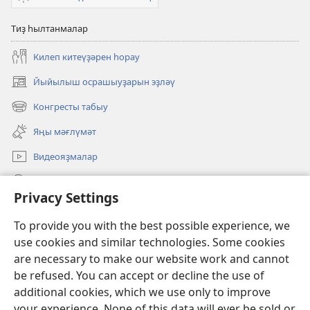
Тиҙ һылтанмалар
Килеп китеүҙәрен һорау
Йыйылыш осрашыуҙарын эҙләү
(opens
new
Конгресты табыу
(opens
window)
new
Яңы мәғлүмәт
window)
Видеояҙмалар
Эҙләү
Privacy Settings
Иғәнәләр
(opens
To provide you with the best possible experience, we
new
use cookies and similar technologies. Some cookies
window)
Күҙәтеү манараһының ОНЛАЙН КИТАПХАНАҺЫ
are necessary to make our website work and cannot
(opens
new
be refused. You can accept or decline the use of
®
JW Hub
window)
additional cookies, which we use only to improve
(opens
new
your experience. None of this data will ever be sold or