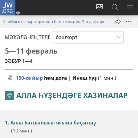
JW.ORG
Инеү
(opens
Сайт
JW.ORG
М
new
телен
буйынса
КҮ
«Мәсихселәр тормошо һәм хеҙмәте». Эш дәфтәре | Ғинуар–Февраль 2024
window)
үҙгәртеү
эҙләү
МӘҠӘЛӘНЕҢ ТЕЛЕ
5—11 февраль
ЗӘБУР 1—4
150-се йыр
һәм доға | Инеш һүҙ
(1 мин.)
АЛЛА ҺҮҘЕНДӘГЕ ХАЗИНАЛАР
1. Алла Батшалығы яғына баҫығыҙ
(10 мин.)