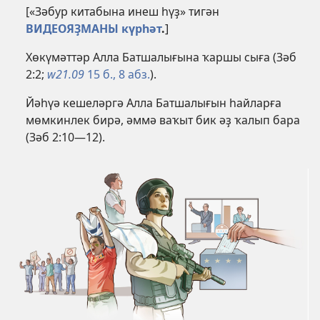
[«Зәбур китабына инеш һүҙ» тигән
ВИДЕОЯҘМАНЫ күрһәт
.
]
Хөкүмәттәр Алла Батшалығына ҡаршы сыға (
Зәб
2:2
;
w21.09
15 б., 8 абз.
).
Йәһүә кешеләргә Алла Батшалығын һайларға
мөмкинлек бирә, әммә ваҡыт бик әҙ ҡалып бара
(
Зәб 2:10—12
).