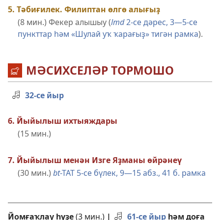
5. Тәбиғилек. Филиптан өлгө алығыҙ
(8 мин.) Фекер алышыу (
lmd
2-се дәрес, 3—5-се
пункттар һәм «Шулай уҡ ҡарағыҙ» тигән рамка
).
МӘСИХСЕЛӘР ТОРМОШО
32-се йыр
6. Йыйылыш ихтыяждары
(15 мин.)
7. Йыйылыш менән Изге Яҙманы өйрәнеү
(30 мин.)
bt
-TAT 5-се бүлек, 9—15 абз.,
41 б. рамка
Йомғаҡлау һүҙе
(3 мин.)
|
61-се йыр
һәм доға