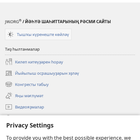
ЭШ
ДӘФТӘРЕ
Ғинуар–
®
JW.ORG
/ ЙӘҺҮӘ ШАҺИТТАРЫНЫҢ РӘСМИ САЙТЫ
Февраль
2024
Тышҡы күренеште көйләү
Тиҙ һылтанмалар
Килеп китеүҙәрен һорау
Йыйылыш осрашыуҙарын эҙләү
(opens
new
Конгресты табыу
(opens
window)
new
Яңы мәғлүмәт
window)
Видеояҙмалар
Эҙләү
Privacy Settings
Иғәнәләр
(opens
To provide you with the best possible experience, we