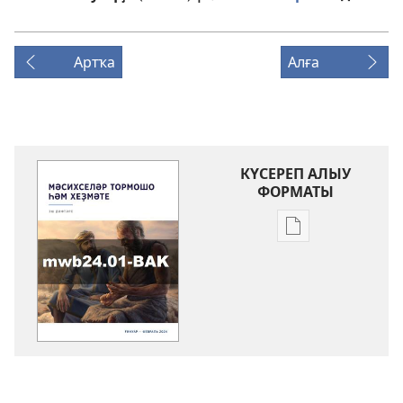
Артҡа
Алға
КҮСЕРЕП АЛЫУ
ФОРМАТЫ
Баҫмаларҙы
күсереп
алыу
көйләүҙәре
«МӘСИХСЕЛӘР
ТОРМОШО
ҺӘМ
ХЕҘМӘТЕ».