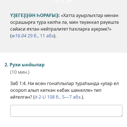
ҮҘЕГЕҘҘӘН ҺОРАҒЫҘ:
«Хатта ауырлыҡтар менән
осрашырға тура килһә лә, мин тәүәккәл рәүештә
сәйәси яҡтан нейтралитет һаҡларға әҙерме?»
(
w16.04
29 б., 11 абз
).
2. Рухи ынйылар
(10 мин.)
Зәб 1:4
. Ни өсөн гонаһлылар тураһында «улар ел
осороп алып киткән кәбәк шикелле» тип
әйтелгән? (
it
-2-U 108 б., 5—7 абз.
).
Минең
яуабым