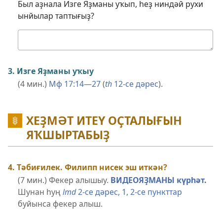
Был аҙнала Изге Яҙманы уҡып, һеҙ ниндәй рухи
ынйылар таптығыҙ?
Минең
яуабым
3. Изге Яҙманы уҡыу
(4 мин.)
Мф 17:14—27
(
th
12-се дәрес
).
ХЕҘМӘТ ИТЕҮ ОҪТАЛЫҒЫН
ЯҠШЫРТАБЫҘ
4. Тәбиғилек. Филипп нисек эш иткән?
(7 мин.) Фекер алышыу.
ВИДЕОЯҘМАНЫ күрһәт
.
Шунан һуң
lmd
2-се дәрес, 1, 2-се пункттар
буйынса фекер алыш.