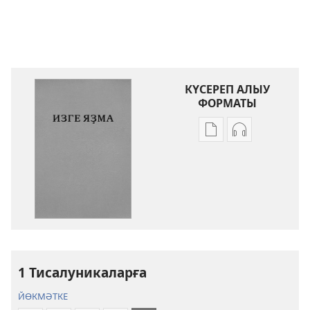
КҮСЕРЕП АЛЫУ
ФОРМАТЫ
Баҫмаларҙы
Аудиояҙмал
күсереп
күсереп
алыу
алыу
көйләүҙәре
көйләүҙәре
Изге
Изге
Яҙма.
Яҙма.
«Яңы
«Яңы
донъя»
донъя»
тәржемәһе
тәржемәһе
1 Тисалуникаларға
ЙӨКМӘТКЕ