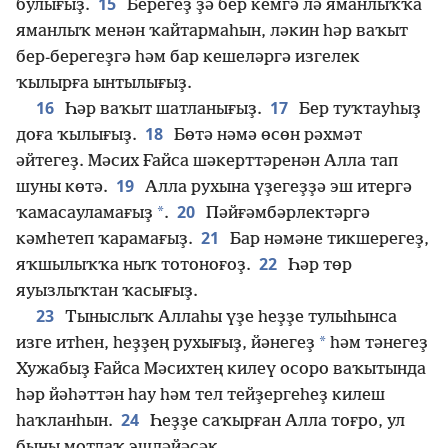
15
булығыҙ.
Берегеҙ ҙә бер кемгә лә яманлыҡҡа
яманлыҡ менән ҡайтармаһын, ләкин һәр ваҡыт
бер-берегеҙгә һәм бар кешеләргә изгелек
ҡылырға ынтылығыҙ.
16
17
Һәр ваҡыт шатланығыҙ.
Бер туҡтауһыҙ
18
доға ҡылығыҙ.
Бөтә нәмә өсөн рәхмәт
әйтегеҙ. Мәсих Ғайса шәкерттәренән Алла тап
19
шуны көтә.
Алла рухына үҙегеҙҙә эш итергә
20
*
ҡамасауламағыҙ
.
Пәйғәмбәрлектәргә
21
кәмһетеп ҡарамағыҙ.
Бар нәмәне тикшерегеҙ,
22
яҡшылыҡҡа ныҡ тотоноғоҙ.
Һәр төр
яуызлыҡтан ҡасығыҙ.
23
Тыныслыҡ Аллаһы үҙе һеҙҙе тулыһынса
*
изге итһен, һеҙҙең рухығыҙ, йәнегеҙ
һәм тәнегеҙ
Хужабыҙ Ғайса Мәсихтең килеү осоро ваҡытында
һәр йәһәттән һау һәм тел тейҙергеһеҙ килеш
24
һаҡланһын.
Һеҙҙе саҡырған Алла тоғро, ул
быны мотлаҡ эшләйәсәк.