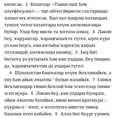
3
киләсәк.
Кешеләр: «Тыныслыҡ һәм
хәүефһеҙлек!» — тип әйтеп йөрөгән саҡтарында
ҡапыл юҡ ителәсәк. Был хәл ауырлы ҡатындың
тулғаҡ тотоу ғазаптары кеүек көтөлмәгәндә
4
булыр. Улар бер нисек тә ҡотола алмаҫ.
Ләкин
һеҙ, ҡәрҙәштәр, ҡараңғылыҡта түгел, шуға күрә
ул көн һеҙгә, көн яҡтыһы ҡараҡты ҡыуып
5
тотҡандай, көтмәгәндә килмәҫ.
Һеҙ бит
бөтәгеҙ ҙә яҡтылыҡ һәм көн улдары. Беҙ төндөң
дә, ҡараңғылыҡтың да улдары түгел.
6
Шунлыҡтан башҡалар кеүек йоҡламайыҡ, ә
7
*
уяу һәм айыҡ аҡыллы
булып ҡалайыҡ.
Сөнки
йоҡлағандар төнөн йоҡлай һәм эскеселәр төнөн
8
эсеп иҫерә.
Ләкин беҙ, көн улдары булараҡ,
айыҡ аҡыллы булайыҡ, иман менән яратыуҙы —
*
күкрәксә
итеп, ә ҡотолоуға өмөттө тимер
9
башлыҡ итеп кейәйек.
Алла бит беҙҙе үҙенең