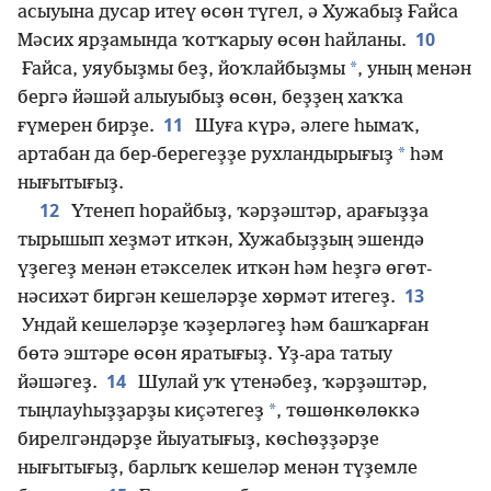
асыуына дусар итеү өсөн түгел, ә Хужабыҙ Ғайса
10
Мәсих ярҙамында ҡотҡарыу өсөн һайланы.
*
Ғайса, уяубыҙмы беҙ, йоҡлайбыҙмы
, уның менән
бергә йәшәй алыуыбыҙ өсөн, беҙҙең хаҡҡа
11
ғүмерен бирҙе.
Шуға күрә, әлеге һымаҡ,
*
артабан да бер-берегеҙҙе рухландырығыҙ
һәм
нығытығыҙ.
12
Үтенеп һорайбыҙ, ҡәрҙәштәр, арағыҙҙа
тырышып хеҙмәт иткән, Хужабыҙҙың эшендә
үҙегеҙ менән етәкселек иткән һәм һеҙгә өгөт-
13
нәсихәт биргән кешеләрҙе хөрмәт итегеҙ.
Ундай кешеләрҙе ҡәҙерләгеҙ һәм башҡарған
бөтә эштәре өсөн яратығыҙ. Үҙ-ара татыу
14
йәшәгеҙ.
Шулай уҡ үтенәбеҙ, ҡәрҙәштәр,
*
тыңлауһыҙҙарҙы киҫәтегеҙ
, төшөнкөлөккә
бирелгәндәрҙе йыуатығыҙ, көсһөҙҙәрҙе
нығытығыҙ, барлыҡ кешеләр менән түҙемле