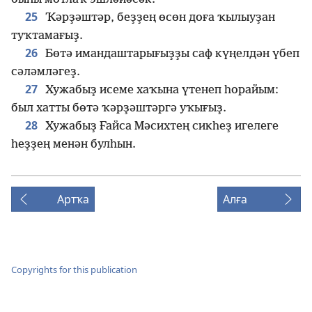
25
Ҡәрҙәштәр, беҙҙең өсөн доға ҡылыуҙан
туҡтамағыҙ.
26
Бөтә имандаштарығыҙҙы саф күңелдән үбеп
сәләмләгеҙ.
27
Хужабыҙ исеме хаҡына үтенеп һорайым:
был хатты бөтә ҡәрҙәштәргә уҡығыҙ.
28
Хужабыҙ Ғайса Мәсихтең сикһеҙ игелеге
һеҙҙең менән булһын.
Артҡа
Алға
Copyrights for this publication