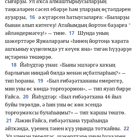
сығарҙы. Ул аҡса алмаштырыусыларҙың
тәңкәләрен сәсеп ебәрҙе һәм уларҙың өҫтәлдәрен
16
ауҙарҙы,
ә күгәрсен һатыусыларға: «Быларҙы
*
бынан алып китегеҙ! Атайымдың йортон баҙарға
17
әйләндермәгеҙ!» — тине.
Шунда уның
шәкерттәре Яҙмаларҙағы «һинең йортоңа ҡарата
ашҡыныу күңелемдә ут кеүек яна» тигән һүҙҙәрҙе
иҫтәренә төшөрҙө.
18
Йәһүдтәр унан: «Быны эшләргә хаҡың
барлығын ниндәй билдә менән иҫбатларһың?» —
19
тип һораны.
«Был ғибәҙәтхананы емерегеҙ,
мин уны өс көндә торғоҙормон», — тип яуап бирҙе
20
Ғайса.
Йәһүдтәр: «Был ғибәҙәтхана 46 йыл
буйы төҙөлдө, ә һин уны өс көн эсендә
торғоҙмаҡсы булаһыңмы?» — тип ҡаршы төштө.
21
Ләкин Ғайса, ғибәҙәтхана тураһында
22
әйткәндә, үҙенең тәнен күҙ уңында тотҡайны.
Ул үленән терелгәс, шәкерттәре уның һүҙҙәрен