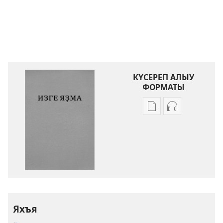
КҮСЕРЕП АЛЫУ
ФОРМАТЫ
Баҫмаларҙы
Аудиояҙмал
күсереп
күсереп
алыу
алыу
көйләүҙәре
көйләүҙәре
Изге
Изге
Яҙма.
Яҙма.
«Яңы
«Яңы
донъя»
донъя»
тәржемәһе
тәржемәһе
Яхъя