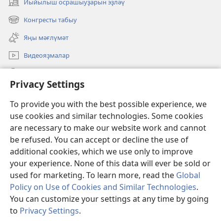
Йыйылыш осрашыуҙарын эҙләү
(opens
new
Конгресты табыу
(opens
window)
new
Яңы мәғлүмәт
window)
Видеояҙмалар
Эҙләү
Privacy Settings
Иғәнәләр
(opens
To provide you with the best possible experience, we
new
use cookies and similar technologies. Some cookies
window)
Күҙәтеү манараһының ОНЛАЙН КИТАПХАНАҺЫ
are necessary to make our website work and cannot
(opens
be refused. You can accept or decline the use of
new
®
JW Hub
window)
additional cookies, which we use only to improve
(opens
new
your experience. None of this data will ever be sold or
window)
used for marketing. To learn more, read the
Global
Policy on Use of Cookies and Similar Technologies
.
You can customize your settings at any time by going
Copyright
© 2026 Watch Tower Bible and Tract Society of Pennsylvania.
ҠУЛЛАНЫУ ҠАҒИҘӘЛӘРЕ
|
КОНФИДЕНЦИАЛЛЕК СӘЙӘСӘТЕ
|
to
Privacy Settings
.
S
PRIVACY SETTINGS