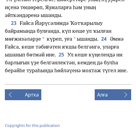
иҫенә төшөрөп, Яҙмаларға һәм уның
әйткәндәренә ышанды.
23
Ғайса Йәрүсәлимдә Ҡотҡарылыу
байрамында булғанда, күп кеше ул ҡылған
24
*
*
мөғжизәләрҙе
күреп, уға
ышанды.
Әммә
Ғайса, кеше тәбиғәтен яҡшы белгәнгә, уларға
25
ышанып бөтмәй ине.
Ул кеше күңелендә ни
барлығын үҙе белгәнлектән, кемдең дә булһа
берәйһе тураһында һөйләүенә мохтаж түгел ине.
Артҡа
Алға
Copyrights for this publication