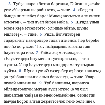
3
Туйҙа шарап бөтөп барғанға, Ғайсаның әсәһе
4
уға: «Уларҙың шарабы юҡ», — тине.
«Беҙҙең
*
бында ни эшебеҙ бар?
Минең ваҡытым әле килеп
5
етмәгән», — тип яуап бирҙе Ғайса.
Шунда уның
әсәһе хеҙмәтселәргә: «Ул нимә әйтһә, шуны
6
эшләгеҙ», — тине.
Унда, йәһүдтәрҙең
таҙарыныу ҡағиҙәләре талап иткәнсә, һәр береһе
*
ике йә өс үлсәм
һыу һыйҙырышлы алты таш
7
һауыт тора ине.
Ғайса хеҙмәтселәргә:
«Һауыттарҙы һыу менән тултырығыҙ», — тип
ҡушты. Улар һауыттарҙы мөлдөрәмә тултырып
8
ҡуйҙы.
Шунан ул: «Ә хәҙер бер аҙ һоҫоп алығыҙ
ҙа туй башлығына алып барығыҙ», — тине. Улар
9
шулай эшләне лә.
Туй башлығы, шарапҡа
әйләндерелгән һыуҙан ауыҙ иткәс (ә ул был
шараптың ҡайҙан икәнен белмәй ине, быны тик
һыуҙы һоҫоп алған хеҙмәтселәр генә белә ине),