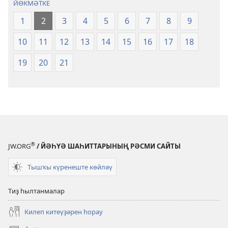
ЙӨКМӘТКЕ
1
2
3
4
5
6
7
8
9
10
11
12
13
14
15
16
17
18
19
20
21
®
JW.ORG
/ ЙӘҺҮӘ ШАҺИТТАРЫНЫҢ РӘСМИ САЙТЫ
Тышҡы күренеште көйләү
Тиҙ һылтанмалар
Килеп китеүҙәрен һорау