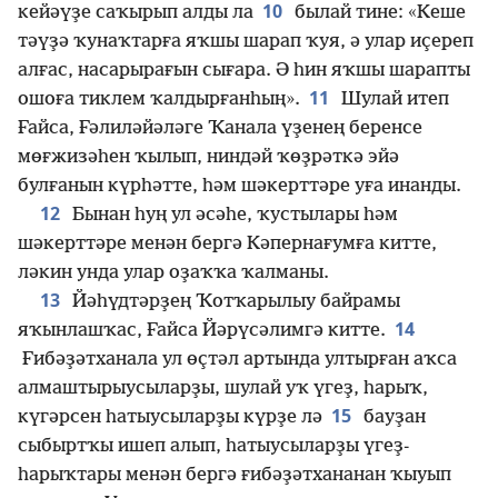
10
кейәүҙе саҡырып алды ла
былай тине: «Кеше
тәүҙә ҡунаҡтарға яҡшы шарап ҡуя, ә улар иҫереп
алғас, насарырағын сығара. Ә һин яҡшы шарапты
11
ошоға тиклем ҡалдырғанһың».
Шулай итеп
Ғайса, Ғәлиләйәләге Ҡанала үҙенең беренсе
мөғжизәһен ҡылып, ниндәй ҡөҙрәткә эйә
булғанын күрһәтте, һәм шәкерттәре уға инанды.
12
Бынан һуң ул әсәһе, ҡустылары һәм
шәкерттәре менән бергә Кәпернағумға китте,
ләкин унда улар оҙаҡҡа ҡалманы.
13
Йәһүдтәрҙең Ҡотҡарылыу байрамы
14
яҡынлашҡас, Ғайса Йәрүсәлимгә китте.
Ғибәҙәтханала ул өҫтәл артында ултырған аҡса
алмаштырыусыларҙы, шулай уҡ үгеҙ, һарыҡ,
15
күгәрсен һатыусыларҙы күрҙе лә
бауҙан
сыбыртҡы ишеп алып, һатыусыларҙы үгеҙ-
һарыҡтары менән бергә ғибәҙәтхананан ҡыуып