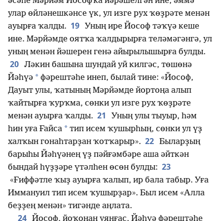
әсәһе Мәрйәм Йософҡа йәрәшелгән ине, әммә
улар өйләнешкәнсе үк, ул изге рух ҡөҙрәте менән
19
ауырға ҡалды.
Уның ире Йософ тәҡүә кеше
ине. Мәрйәмде оятҡа ҡалдырырға теләмәгәнгә, ул
уның менән йәшерен генә айырылышырға булды.
20
Ләкин башына шундай уй килгәс, төшөнә
*
Йәһүә
фәрештәһе инеп, былай тине: «Йософ,
Дауыт улы, ҡатының Мәрйәмде йортоңа алып
ҡайтырға ҡурҡма, сөнки ул изге рух ҡөҙрәте
21
менән ауырға ҡалды.
Уның улы тыуыр, һәм
*
һин уға Ғайса
тип исем ҡушырһың, сөнки ул үҙ
22
халҡын гонаһтарҙан ҡотҡарыр».
Быларҙың
барыһы Йәһүәнең үҙ пәйғәмбәре аша әйткән
23
бындай һүҙҙәре үтәлһен өсөн булды:
«Ғиффәтле ҡыҙ ауырға ҡалып, ир бала табыр. Уға
Иммануил тип исем ҡушырҙар». Был исем «Алла
беҙҙең менән» тигәнде аңлата.
24
Йософ, йоҡонан уянғас, Йәһүә фәрештәһе