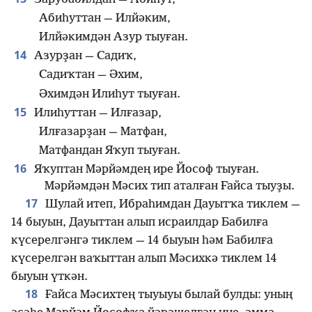
Абиһуттан — Илйәким,
Илйәкимдән Азур тыуған.
14
Азурҙан — Садиҡ,
Садиҡтан — Әхим,
Әхимдән Илиһут тыуған.
15
Илиһуттан — Илғазар,
Илғазарҙан — Матфан,
Матфандан Яҡуп тыуған.
16
Яҡуптан Мәрйәмдең ире Йософ тыуған.
Мәрйәмдән Мәсих тип аталған Ғайса тыуҙы.
17
Шулай итеп, Ибраһимдан Дауытҡа тиклем —
14 быуын, Дауыттан алып исраилдар Бабилға
күсерелгәнгә тиклем — 14 быуын һәм Бабилға
күсерелгән ваҡыттан алып Мәсихкә тиклем 14
быуын үткән.
18
Ғайса Мәсихтең тыуыуы былай булды: уның