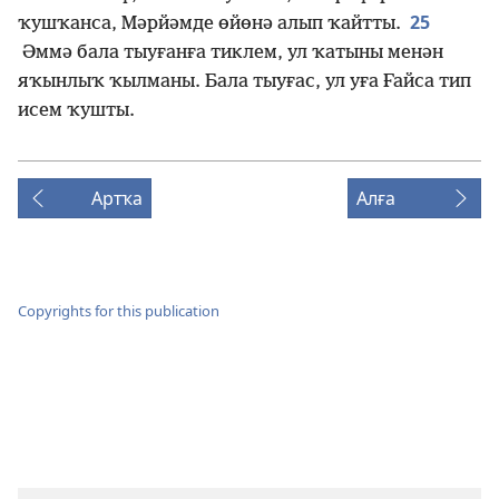
25
ҡушҡанса, Мәрйәмде өйөнә алып ҡайтты.
Әммә бала тыуғанға тиклем, ул ҡатыны менән
яҡынлыҡ ҡылманы. Бала тыуғас, ул уға Ғайса тип
исем ҡушты.
Артҡа
Алға
Copyrights for this publication