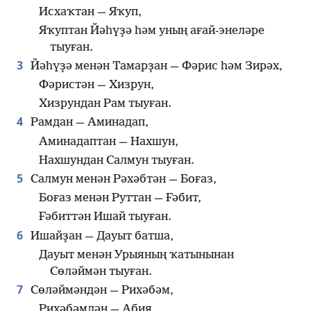
Исхаҡтан — Яҡуп,
Яҡуптан Йәһүҙә һәм уның ағай-энеләре
тыуған.
3
Йәһүҙә менән Тамарҙан — Фәрис һәм Зирәх,
Фәристән — Хизрун,
Хизрундан Рам тыуған.
4
Рамдан — Аминадап,
Аминадаптан — Нахшун,
Нахшундан Салмун тыуған.
5
Салмун менән Рәхәбтән — Боғаз,
Боғаз менән Руттан — Ғәбит,
Ғәбиттән Ишай тыуған.
6
Ишайҙан — Дауыт батша,
Дауыт менән Урыяның ҡатынынан
Сөләймән тыуған.
7
Сөләймәндән — Рихәбәм,
Рихәбәмдән — Абия,