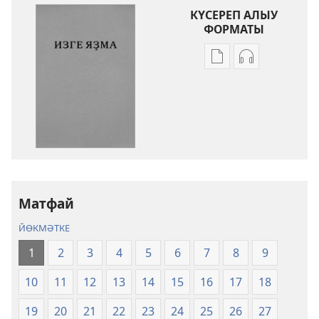
КҮСЕРЕП АЛЫУ
ФОРМАТЫ
Баҫмаларҙы
Аудиояҙмал
күсереп
күсереп
алыу
алыу
көйләүҙәре
көйләүҙәре
Изге
Изге
Яҙма.
Яҙма.
«Яңы
«Яңы
донъя»
донъя»
тәржемәһе
тәржемәһе
Матфай
ЙӨКМӘТКЕ
1
2
3
4
5
6
7
8
9
10
11
12
13
14
15
16
17
18
19
20
21
22
23
24
25
26
27