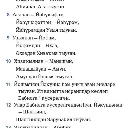
Абиянан Аса тыуған.
8
Асанан — Йәһүшәфәт,
Йәһүшәфәттән — Йәһүрәм,
Йәһүрәмдән Узыя тыуған.
9
Узыянан — Йофам,
Йофамдан — Әхәз,
Әхәздән Хизаҡыя тыуған.
10
Хизаҡыянан — Манашый,
Манашыйҙан — Амун,
Амундан Йошыя тыуған.
11
Йошыянан Йәкүниә һәм уның ағай-энеләре
тыуған. Ул ваҡытта исраилдар көсләп
*
Бабилға
күсерелгән.
12
Улар Бабилға күсерелгәндән һуң, Йәкүниәнән
— Шалтиил,
Шалтиилдан Зарубабил тыуған.
13
Зарубабилдан — Абиһут,