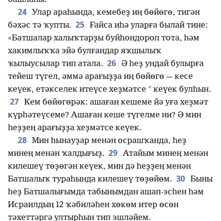
24
Улар араһында, кемебеҙ иң бөйөгө, тигән
25
бәхәс тә ҡупты.
Ғайса иһә уларға былай тине:
«Батшалар халыҡтарҙы буйһондороп тота, һәм
хакимлыҡҡа эйә булғандар яҡшылыҡ
26
ҡылыусылар тип атала.
Ә һеҙ ундай булырға
тейеш түгел, әммә арағыҙҙа иң бөйөгө — кесе
*
кеүек, етәкселек итеүсе хеҙмәтсе
кеүек булһын.
27
Кем бөйөгөрәк: ашаған кешеме йә уға хеҙмәт
күрһәтеүсеме? Ашаған кеше түгелме ни? Ә мин
һеҙҙең арағыҙҙа хеҙмәтсе кеүек.
28
Мин һынауҙар менән осрашҡанда, һеҙ
29
минең менән ҡалдығыҙ.
Атайым минең менән
килешеү төҙөгән кеүек, мин дә һеҙҙең менән
30
Батшалыҡ тураһында килешеү төҙөйөм.
Быны
һеҙ Батшалығымда табынымдан ашап-эсһен һәм
Исраилдың 12 ҡәбиләһен хөкөм итер өсөн
тәхеттәргә ултырһын тип эшләйем.