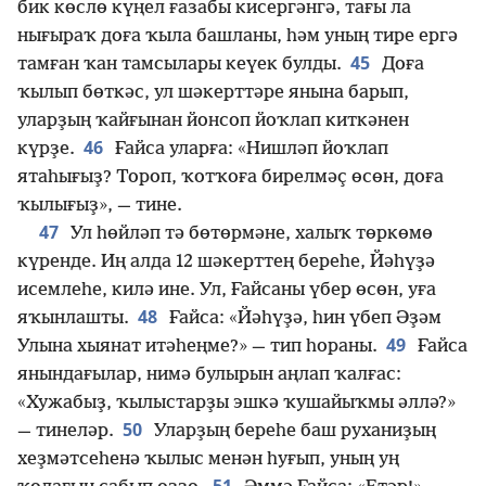
бик көслө күңел ғазабы кисергәнгә, тағы ла
нығыраҡ доға ҡыла башланы, һәм уның тире ергә
45
тамған ҡан тамсылары кеүек булды.
Доға
ҡылып бөткәс, ул шәкерттәре янына барып,
уларҙың ҡайғынан йонсоп йоҡлап киткәнен
46
күрҙе.
Ғайса уларға: «Нишләп йоҡлап
ятаһығыҙ? Тороп, ҡотҡоға бирелмәҫ өсөн, доға
ҡылығыҙ», — тине.
47
Ул һөйләп тә бөтөрмәне, халыҡ төркөмө
күренде. Иң алда 12 шәкерттең береһе, Йәһүҙә
исемлеһе, килә ине. Ул, Ғайсаны үбер өсөн, уға
48
яҡынлашты.
Ғайса: «Йәһүҙә, һин үбеп Әҙәм
49
Улына хыянат итәһеңме?» — тип һораны.
Ғайса
янындағылар, нимә булырын аңлап ҡалғас:
«Хужабыҙ, ҡылыстарҙы эшкә ҡушайыҡмы әллә?»
50
— тинеләр.
Уларҙың береһе баш руханиҙың
хеҙмәтсеһенә ҡылыс менән һуғып, уның уң