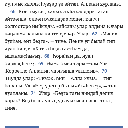
күп мыҫҡыллы һүҙҙәр ҙә әйтеп, Алланы хурланы.
66
Көн тыуғас, халыҡ аҡһаҡалдары, атап
әйткәндә, өлкән руханиҙар менән ҡанун
белгестәре йыйылды. Ғайсаны улар алдына Юғары
67
кәңәшмә залына килтерҙеләр. Улар:
«Мәсих
булһаң, әйт беҙгә», — тине. Ләкин ул былай тип
яуап бирҙе: «Хатта һеҙгә әйтһәм дә,
68
ышанмаҫһығыҙ.
Һораһам да, яуап
69
бирмәҫһегеҙ.
Әммә бынан ары Әҙәм Улы
70
Ҡөҙрәтле Алланың уң яғында ултырыр».
Шунда улар: «Тимәк, һин — Алла Улы?» — тип
һораны. Ул: «Һеҙ үҙегеҙ быны әйтәһегеҙ», — тип
71
яуапланы.
Улар: «Беҙгә тағы ниндәй дәлил
кәрәк? Беҙ быны уның үҙ ауыҙынан ишеттек», —
тине.