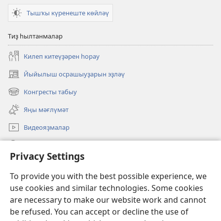
Тышҡы күренеште көйләү
Тиҙ һылтанмалар
Килеп китеүҙәрен һорау
Йыйылыш осрашыуҙарын эҙләү
(opens
new
Конгресты табыу
(opens
window)
new
Яңы мәғлүмәт
window)
Видеояҙмалар
Эҙләү
Privacy Settings
Иғәнәләр
(opens
To provide you with the best possible experience, we
new
use cookies and similar technologies. Some cookies
window)
Күҙәтеү манараһының ОНЛАЙН КИТАПХАНАҺЫ
are necessary to make our website work and cannot
(opens
be refused. You can accept or decline the use of
new
®
JW Hub
window)