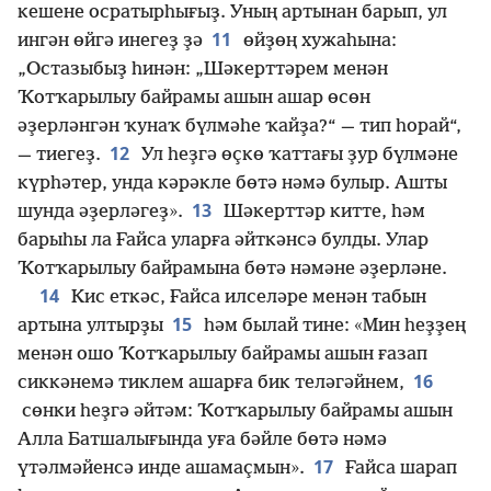
кешене осратырһығыҙ. Уның артынан барып, ул
11
ингән өйгә инегеҙ ҙә
өйҙөң хужаһына:
„Остазыбыҙ һинән: „Шәкерттәрем менән
Ҡотҡарылыу байрамы ашын ашар өсөн
әҙерләнгән ҡунаҡ бүлмәһе ҡайҙа?“ — тип һорай“,
12
— тиегеҙ.
Ул һеҙгә өҫкө ҡаттағы ҙур бүлмәне
күрһәтер, унда кәрәкле бөтә нәмә булыр. Ашты
13
шунда әҙерләгеҙ».
Шәкерттәр китте, һәм
барыһы ла Ғайса уларға әйткәнсә булды. Улар
Ҡотҡарылыу байрамына бөтә нәмәне әҙерләне.
14
Кис еткәс, Ғайса илселәре менән табын
15
артына ултырҙы
һәм былай тине: «Мин һеҙҙең
менән ошо Ҡотҡарылыу байрамы ашын ғазап
16
сиккәнемә тиклем ашарға бик теләгәйнем,
сөнки һеҙгә әйтәм: Ҡотҡарылыу байрамы ашын
Алла Батшалығында уға бәйле бөтә нәмә
17
үтәлмәйенсә инде ашамаҫмын».
Ғайса шарап