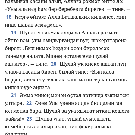
һалынған касаны алып, Аллаға рәхмәт әйтте лә:
«Уны алығыҙ һәм бер-беребеҙгә бирегеҙ, — тине. —
18
Һеҙгә әйтәм: Алла Батшалығы килгәнсе, мин
инде шарап эсмәҫмен».
19
Шунан ул икмәк алды ла Аллаға рәхмәт
әйтте һәм, уны һындырғандан һуң, шәкерттәренә
биреп: «Был икмәк һеҙҙең өсөн биреләсәк
тәнемде аңлата. Минең иҫтәлегемә шулай
20
эшләгеҙ», — тине.
Шулай уҡ киске аштан һуң
уларға касаны биреп, былай тине: «Был каса
һеҙҙең хаҡҡа түгеләсәк ҡаныма нигеҙләнгән яңы
килешеүҙе аңлата.
21
Әммә минең менән өҫтәл артында хыянатсы
22
ултыра.
Әҙәм Улы үҙенә алдан билдәләнгән
юл менән бара. Шулай ҙа уға хыянат иткән кешегә
23
ҡайғы!»
Шунда улар, ундай яуызлыҡты
кемебеҙ ҡыла алыр икән, тип фекер алыша
башланы.