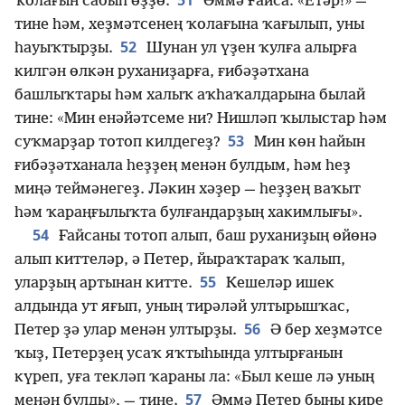
51
ҡолағын сабып өҙҙө.
Әммә Ғайса: «Етәр!» —
тине һәм, хеҙмәтсенең ҡолағына ҡағылып, уны
52
һауыҡтырҙы.
Шунан ул үҙен ҡулға алырға
килгән өлкән руханиҙарға, ғибәҙәтхана
башлыҡтары һәм халыҡ аҡһаҡалдарына былай
тине: «Мин енәйәтсеме ни? Нишләп ҡылыстар һәм
53
суҡмарҙар тотоп килдегеҙ?
Мин көн һайын
ғибәҙәтханала һеҙҙең менән булдым, һәм һеҙ
миңә теймәнегеҙ. Ләкин хәҙер — һеҙҙең ваҡыт
һәм ҡараңғылыҡта булғандарҙың хакимлығы».
54
Ғайсаны тотоп алып, баш руханиҙың өйөнә
алып киттеләр, ә Петер, йыраҡтараҡ ҡалып,
55
уларҙың артынан китте.
Кешеләр ишек
алдында ут яғып, уның тирәләй ултырышҡас,
56
Петер ҙә улар менән ултырҙы.
Ә бер хеҙмәтсе
ҡыҙ, Петерҙең усаҡ яҡтыһында ултырғанын
күреп, уға текләп ҡараны ла: «Был кеше лә уның
57
менән булды», — тине.
Әммә Петер быны кире