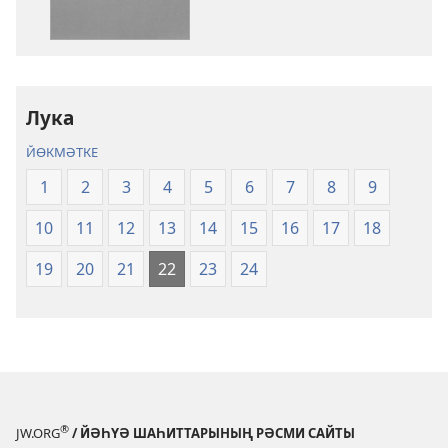
Изге
Изге
Яҙма.
Яҙма.
«Яңы
«Яңы
донъя»
донъя»
тәржемәһе
тәржемәһе
Лука
ЙӨКМӘТКЕ
1
2
3
4
5
6
7
8
9
10
11
12
13
14
15
16
17
18
19
20
21
22
23
24
®
JW.ORG
/ ЙӘҺҮӘ ШАҺИТТАРЫНЫҢ РӘСМИ САЙТЫ