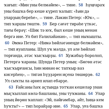
58
ҡағып: «Мин уны белмәйем», — тине.
Һуңғараҡ
уны башҡа бер кеше күреп ҡалып: «Һин дә
уларҙың береһе», — тине. Ләкин Петер: «Юҡ», —
59
тип ҡаршы төштө.
Бер сәғәт тирәһе үткәс,
тағы берәү: «Шик тә юҡ, был кеше уның менән
бергә ине. Ул бит Ғәлиләйәнән», — тип ныҡышты.
60
Әммә Петер: «Нимә һөйләгәнеңде белмәйем»,
— тип яуапланы. Шул уҡ мәлдә, ул әле һөйләп
61
торғанда, әтәс ҡысҡырҙы.
Хужабыҙ боролоп,
Петергә ҡараны. Шунда Петер уның: «Бөгөн әтәс
ҡысҡырғансы, һин минән өс тапҡыр ваз
62
кисерһең», — тигән һүҙҙәрен иҫенә төшөрҙө.
Ул сыҡты ла әрнеп илап ебәрҙе.
63
Ғайсаны һаҡ аҫтында тотҡан кешеләр унан
64
мыҫҡыллап көлә башланы, уны туҡманы.
Улар
уның йөҙөн ҡаплап: «Эй, пәйғәмбәр, әйт, һиңә кем
65
һуҡты?» — тип һорайҙар ине.
Улар, уға башҡа