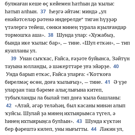
булмаған кеше өҫ кейемен һатһын да ҡылыс
37
һатып алһын.
Һеҙгә әйтәм: миндә „ул
енәйәтселәр рәтенә индерелде“ тигән һүҙҙәр
үтәлергә тейеш, сөнки минең турала яҙылғандар
38
тормошҡа аша».
Шунда улар: «Хужабыҙ,
бында ике ҡылыс бар», — тине. «Шул еткән», — тип
яуапланы ул.
39
Унан сыҡҡас, Ғайса, ғәҙәте буйынса, Зәйтүн
40
тауына юлланды, ә шәкерттәре уға эйәрҙе.
Унда барып еткәс, Ғайса уларға: «Ҡотҡоға
41
бирелмәҫ өсөн, доға ҡылығыҙ», — тине.
Ә үҙе
уларҙан таш бәреме алыҫлығына китеп,
тубыҡланды ла былай тип доға ҡыла башланы:
42
«Атай, әгәр теләһәң, был касаны минән алып
ҡуйсы. Шулай ҙа минең ихтыярымса түгел, ә
43
һинең ихтыярыңса булһын».
Шунда күктән
44
бер фәрештә килеп, уны нығытты.
Ләкин ул,