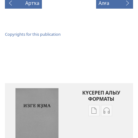
Артҡа
Алға
Copyrights for this publication
КҮСЕРЕП АЛЫУ
ФОРМАТЫ
Баҫмаларҙы
Аудиояҙмал
күсереп
күсереп
алыу
алыу
көйләүҙәре
көйләүҙәре