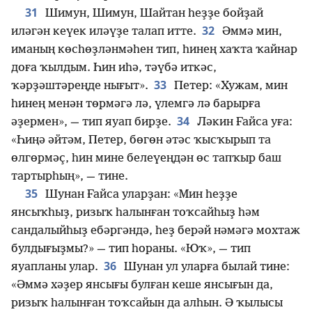
31
Шимун, Шимун, Шайтан һеҙҙе бойҙай
32
иләгән кеүек иләүҙе талап итте.
Әммә мин,
иманың көсһөҙләнмәһен тип, һинең хаҡта ҡайнар
доға ҡылдым. Һин иһә, тәүбә иткәс,
33
ҡәрҙәштәреңде нығыт».
Петер: «Хужам, мин
һинең менән төрмәгә лә, үлемгә лә барырға
34
әҙермен», — тип яуап бирҙе.
Ләкин Ғайса уға:
«Һиңә әйтәм, Петер, бөгөн әтәс ҡысҡырып та
өлгөрмәҫ, һин мине белеүеңдән өс тапҡыр баш
тартырһың», — тине.
35
Шунан Ғайса уларҙан: «Мин һеҙҙе
янсыҡһыҙ, ризыҡ һалынған тоҡсайһыҙ һәм
сандалыйһыҙ ебәргәндә, һеҙ берәй нәмәгә мохтаж
булдығыҙмы?» — тип һораны. «Юҡ», — тип
36
яуапланы улар.
Шунан ул уларға былай тине:
«Әммә хәҙер янсығы булған кеше янсығын да,
ризыҡ һалынған тоҡсайын да алһын. Ә ҡылысы