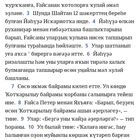
ҡурҡҡанға, Ғайсанан ҡотолорға ҡулай әмәл
3
эҙләне.
Шунда Шайтан 12 шәкерттең береһе
4
булған Йәһүҙә Искариотҡа инде.
Йәһүҙә өлкән
руханиҙар менән ғибәҙәтхана башлыҡтарына
барып, Ғайсаны уларҙың ҡулына нисек тапшырып
5
булғаны тураһында һөйләште.
Улар шатланып
6
*
уға аҡса
бирергә вәғәҙә итте.
Йәһүҙә
ризалашты һәм уны уларға яҡын тирәлә халыҡ
булмағанда тапшырыр өсөн уңайлы мәл эҙләй
башланы.
7
Сөсө икмәк байрамы килеп етте. Ул көндө
Ҡотҡарылыу байрамы ҡорбаны салынырға тейеш
8
ине.
Ғайса Петер менән Яхъяға: «Барып, беҙҙең
өсөн Ҡотҡарылыу байрамы ашын әҙерләгеҙ», —
9
тине.
Улар: «Беҙгә уны ҡайҙа әҙерләргә?» — тип
10
һораны.
Ул былай тине: «Ҡалаға ингәс, һыу
һалынған оҙон муйынлы көршәк күтәреп барған