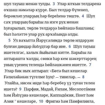
3
шул тауыш менән тулды.
Улар ялҡын телдәренә
оҡшаш нәмәләр күрҙе. Был телдәр бүленеп,
4
берәмләп уларҙың һәр береһенә төштө.
Шул
саҡ уларҙың барыһы ла изге рух менән
һуғарылып, төрлө телдәрҙә һөйләшә башланы;
был һәләтте улар рух арҡаһында алды.
5
Ул ваҡытта Йәрүсәлимдә төрлө илдәрҙән
6
булған диндар йәһүдтәр бар ине.
Шул тауыш
ишетелгәс, халыҡ йыйылып китте. Барыһы ла
аптырашта ҡалды, сөнки һәр кем шәкерттәрҙең
7
уның үҙенең телендә һөйләшкәнен ишетте.
Улар бик ныҡ аптырап: «Бөтә был кешеләр
8
Ғәлиләйәнән түгелме һуң? — тинеләр. —
Улайһа, нисек инде һәр беребеҙ үҙ туған телен
9
ишетә?
Парфия, Мадай, Ғилам, Месопота́мия
һәм Йәһүҙиә кешеләре, Каппадо́кия, Понт һәм
10
*
Азия
кешеләре,
Фригиә һәм Памфилияла,