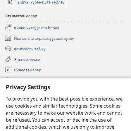
Тышҡы күренеште көйләү
Тиҙ һылтанмалар
Килеп китеүҙәрен һорау
Йыйылыш осрашыуҙарын эҙләү
(opens
new
Конгресты табыу
(opens
window)
new
Яңы мәғлүмәт
window)
Видеояҙмалар
Эҙләү
Privacy Settings
Иғәнәләр
(opens
To provide you with the best possible experience, we
new
use cookies and similar technologies. Some cookies
window)
Күҙәтеү манараһының ОНЛАЙН КИТАПХАНАҺЫ
are necessary to make our website work and cannot
(opens
be refused. You can accept or decline the use of
new
®
JW Hub
window)
additional cookies, which we use only to improve
(opens