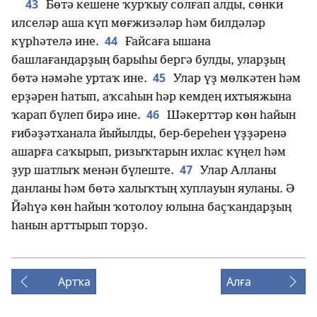
43
Бөтә кешене ҡурҡыу солғап алды, сөнки
илселәр аша күп мөғжизәләр һәм билдәләр
44
күрһәтелә ине.
Ғайсаға ышана
башлағандарҙың барыһы бергә булды, уларҙың
45
бөтә нәмәһе уртаҡ ине.
Улар үҙ мөлкәтен һәм
ерҙәрен һатып, аҡсаһын һәр кемдең ихтыяжына
46
ҡарап бүлеп бирә ине.
Шәкерттәр көн һайын
ғибәҙәтханала йыйылды, бер-береһен үҙҙәренә
ашарға саҡырып, ризыҡтарын ихлас күңел һәм
47
ҙур шатлыҡ менән бүлеште.
Улар Алланы
данланы һәм бөтә халыҡтың хуплауын яуланы. Ә
Йәһүә көн һайын ҡотолоу юлына баҫҡандарҙың
һанын арттырып торҙо.
Артҡа
Алға