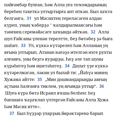
пәйғәмбәр булған, һәм Алла уға тоҡомдарының
береһен тәхеткә ултыртырға ант иткән. Был хаҡта
31
белгәнгә,
ул Мәсихтең тереләсәген алдан
*
күреп, уның ҡәберҙә
ҡалдырылмаясағы һәм
32
тәненең серемәйәсәге хаҡында әйткән.
Алла
шул Ғайсаны үленән терелтте, беҙ бөтәбеҙ ҙә быға
33
шаһит.
Ул, күккә күтәрелеп һәм Алланың уң
яғына ултырып, Атанан вәғәҙә ителгән изге рухты
алғанға, уны беҙгә яуҙырҙы. Һеҙ әле тап шуны
34
күрәһегеҙ һәм ишетәһегеҙ.
Дауыт үҙе күккә
күтәрелмәгән, ләкин ул былай ти: „Йәһүә минең
35
Хужама әйтте:
„Мин дошмандарыңды аяғың
36
аҫтына һалғанға тиклем, уң яғымда ултыр“.
Шуға күрә бөтә Исраил яҡшы белһен: һеҙ
бағанаға ҡаҙаҡлап үлтергән Ғайсаны Алла Хужа
һәм Мәсих итте».
37
Был һүҙҙәр уларҙың йөрәктәренә барып