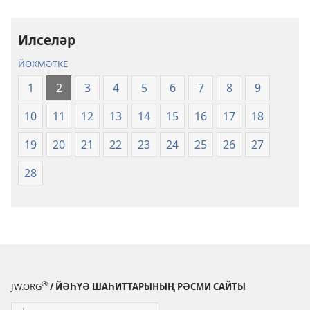
«Яңы
«Яңы
донъя»
донъя»
тәржемәһе
тәржемәһе
Илселәр
ЙӨКМӘТКЕ
1
2
3
4
5
6
7
8
9
10
11
12
13
14
15
16
17
18
19
20
21
22
23
24
25
26
27
28
®
JW.ORG
/ ЙӘҺҮӘ ШАҺИТТАРЫНЫҢ РӘСМИ САЙТЫ