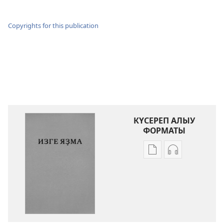
Copyrights for this publication
КҮСЕРЕП АЛЫУ
ФОРМАТЫ
Баҫмаларҙы
Аудиояҙмал
күсереп
күсереп
алыу
алыу
көйләүҙәре
көйләүҙәре
Изге
Изге
Яҙма.
Яҙма.