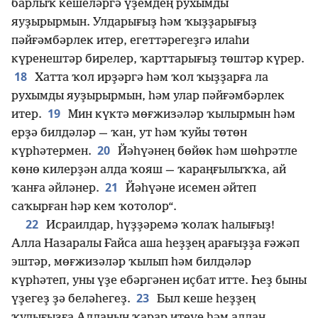
барлыҡ кешеләргә үҙемдең рухымды
яуҙырырмын. Улдарығыҙ һәм ҡыҙҙарығыҙ
пәйғәмбәрлек итер, егеттәрегеҙгә илаһи
күренештәр бирелер, ҡарттарығыҙ төштәр күрер.
18
Хатта ҡол ирҙәргә һәм ҡол ҡыҙҙарға ла
рухымды яуҙырырмын, һәм улар пәйғәмбәрлек
19
итер.
Мин күктә мөғжизәләр ҡылырмын һәм
ерҙә билдәләр — ҡан, ут һәм ҡуйы төтөн
20
күрһәтермен.
Йәһүәнең бөйөк һәм шөһрәтле
көнө килерҙән алда ҡояш — ҡараңғылыҡҡа, ай
21
ҡанға әйләнер.
Йәһүәне исемен әйтеп
саҡырған һәр кем ҡотолор“.
22
Исраилдар, һүҙҙәремә ҡолаҡ һалығыҙ!
Алла Назаралы Ғайса аша һеҙҙең арағыҙҙа ғәжәп
эштәр, мөғжизәләр ҡылып һәм билдәләр
күрһәтеп, уны үҙе ебәргәнен иҫбат итте. Һеҙ быны
23
үҙегеҙ ҙә беләһегеҙ.
Был кеше һеҙҙең
ҡулығыҙға Алланың ҡарар итеүе һәм алдан