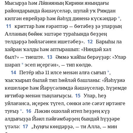
Мысырҙа һәм Ли́вияның Кирини янындағы
райондарында йәшәүселәр, шулай уҡ Римдан
*
килгән еврейҙар һәм йәһүд диненә күскәндәр
,
11
криттар һәм ғәрәптәр — бөтәбеҙ ҙә уларҙың
Алланың бөйөк эштәре тураһында беҙҙең
12
телдәрҙә һөйләгәнен ишетәбеҙ».
Барыһы ла
хайран ҡалды һәм аптырашып: «Ниндәй хәл
13
был?» — тиеште.
Әммә ҡайһы берәүҙәр: «Улар
*
шарап
эсеп иҫергән», — тип көлдө.
14
*
Пете́р иһә 11 илсе менән алға сығып
,
ҡысҡырып былай тип һөйләй башланы: «Йәһүҙиә
кешеләре һәм Йәрүсәлимдә йәшәүселәр, һүҙемде
15
иғтибар менән тыңлағыҙсы.
Улар, һеҙ
уйлағанса, иҫерек түгел, сөнки әле сәғәт иртәнге
16
*
туғыҙ
.
Ләкин ошолай итеп һеҙҙең күҙ
алдығыҙҙа Йәил пәйғәмбәрҙең бындай һүҙҙәре
17
үтәлә:
„Һуңғы көндәрҙә, — ти Алла, — мин