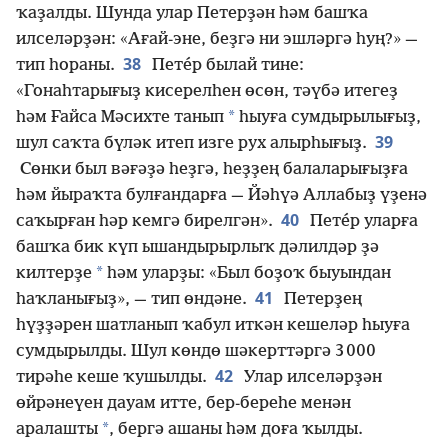
ҡаҙалды. Шунда улар Петерҙән һәм башҡа
илселәрҙән: «Ағай-эне, беҙгә ни эшләргә һуң?» —
38
тип һораны.
Пете́р былай тине:
«Гонаһтарығыҙ кисерелһен өсөн, тәүбә итегеҙ
*
һәм Ғайса Мәсихте танып
һыуға сумдырылығыҙ,
39
шул саҡта бүләк итеп изге рух алырһығыҙ.
Сөнки был вәғәҙә һеҙгә, һеҙҙең балаларығыҙға
һәм йыраҡта булғандарға — Йәһүә Аллабыҙ үҙенә
40
саҡырған һәр кемгә бирелгән».
Пете́р уларға
башҡа бик күп ышандырырлыҡ дәлилдәр ҙә
*
килтерҙе
һәм уларҙы: «Был боҙоҡ быуындан
41
һаҡланығыҙ», — тип өндәне.
Петерҙең
һүҙҙәрен шатланып ҡабул иткән кешеләр һыуға
сумдырылды. Шул көндө шәкерттәргә 3 000
42
тирәһе кеше ҡушылды.
Улар илселәрҙән
өйрәнеүен дауам итте, бер-береһе менән
*
аралашты
, бергә ашаны һәм доға ҡылды.