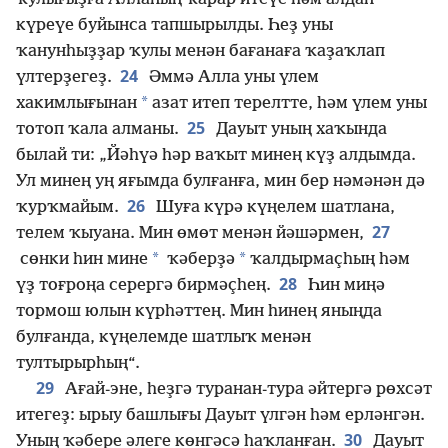
күреүе буйынса тапшырылды. Һеҙ уны
ҡанунһыҙҙар ҡулы менән бағанаға ҡаҙаҡлап
24
үлтерҙегеҙ.
Әммә Алла уны үлем
*
хакимлығынан
азат итеп терелтте, һәм үлем уны
25
тотоп ҡала алманы.
Дауыт уның хаҡында
былай ти: „Йәһүә һәр ваҡыт минең күҙ алдымда.
Ул минең уң яғымда булғанға, мин бер нәмәнән дә
26
ҡурҡмайым.
Шуға күрә күңелем шатлана,
27
телем ҡыуана. Мин өмөт менән йәшәрмен,
*
*
сөнки һин мине
ҡәберҙә
ҡалдырмаҫһың һәм
28
үҙ тоғроңа серергә бирмәҫһең.
Һин миңә
тормош юлын күрһәттең. Мин һинең яныңда
булғанда, күңелемде шатлыҡ менән
тултырырһың“.
29
Ағай-эне, һеҙгә туранан-тура әйтергә рөхсәт
итегеҙ: ырыу башлығы Дауыт үлгән һәм ерләнгән.
30
Уның ҡәбере әлеге көнгәсә һаҡланған.
Дауыт