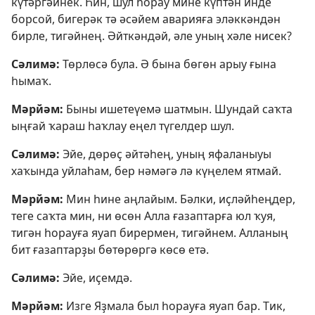
күтәргәйнек. Һин, шул һорау мине күптән инде
борсой, бигерәк тә әсәйем аварияға эләккәндән
бирле, тигәйнең. Әйткәндәй, әле уның хәле нисек?
Сәлимә:
Төрлөсә була. Ә бына бөгөн арыу ғына
һымаҡ.
Мәрйәм:
Быны ишетеүемә шатмын. Шундай саҡта
ыңғай ҡараш һаҡлау еңел түгелдер шул.
Сәлимә:
Эйе, дөрөҫ әйтәһең, уның яфаланыуы
хаҡында уйлаһам, бер нәмәгә лә күңелем ятмай.
Мәрйәм:
Мин һине аңлайым. Бәлки, иҫләйһеңдер,
теге саҡта мин, ни өсөн Алла ғазаптарға юл ҡуя,
тигән һорауға яуап бирермен, тигәйнем. Алланың
бит ғазаптарҙы бөтөрөргә көсө етә.
Сәлимә:
Эйе, иҫемдә.
Мәрйәм:
Изге Яҙмала был һорауға яуап бар. Тик,