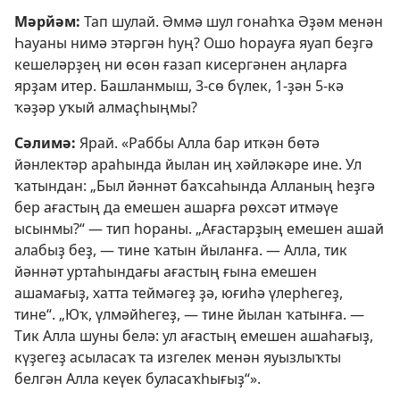
Мәрйәм:
Тап шулай. Әммә шул гонаһҡа Әҙәм менән
Һауаны нимә этәргән һуң? Ошо һорауға яуап беҙгә
кешеләрҙең ни өсөн ғазап кисергәнен аңларға
ярҙам итер.
Башланмыш, 3-сө бүлек, 1-ҙән 5-кә
ҡәҙәр
уҡый алмаҫһыңмы?
Сәлимә:
Ярай. «Раббы Алла бар иткән бɵтә
йәнлектәр араһында йылан иң хәйләкәре ине. Ул
ҡатындан: „Был йәннәт баҡсаһында Алланың һеҙгә
бер ағастың да емешен ашарға рɵхсәт итмәүе
ысынмы?“ — тип һораны. „Ағастарҙың емешен ашай
алабыҙ беҙ, — тине ҡатын йыланға. — Алла, тик
йәннәт уртаһындағы ағастың ғына емешен
ашамағыҙ, хатта теймәгеҙ ҙә, юғиһә үлерһегеҙ,
тине“. „Юҡ, үлмәйһегеҙ, — тине йылан ҡатынға. —
Тик Алла шуны белә: ул ағастың емешен ашаһағыҙ,
күҙегеҙ асыласаҡ та изгелек менән яуызлыҡты
белгән Алла кеүек буласаҡһығыҙ“».