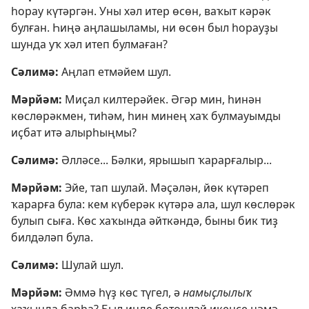
һорау күтәргән. Уны хәл итер өсөн, ваҡыт кәрәк
булған. Һиңә аңлашыламы, ни өсөн был һорауҙы
шунда уҡ хәл итеп булмаған?
Сәлимә:
Аңлап етмәйем шул.
Мәрйәм:
Миҫал килтерәйек. Әгәр мин, һинән
көслөрәкмен, тиһәм, һин минең хаҡ булмауымды
иҫбат итә алырһыңмы?
Сәлимә:
Әлләсе... Бәлки, ярышып ҡарарғалыр...
Мәрйәм:
Эйе, тап шулай. Мәҫәлән, йөк күтәреп
ҡарарға була: кем күберәк күтәрә ала, шул көслөрәк
булып сыға. Көс хаҡында әйткәндә, быны бик тиҙ
билдәләп була.
Сәлимә:
Шулай шул.
Мәрйәм:
Әммә һүҙ көс түгел, ә
намыҫлылыҡ
хаҡында барһа? Был инде бөтөнләй икенсе нәмә,