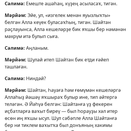
Сәлимә:
Емеште ашаһаң, күҙең асыласаҡ, тигән.
Мәрйәм:
Эйе, ул, «изгелек менән яуызлыҡты»
белгән Алла кеүек буласаҡһың, тигән. Шайтан
раҫлауынса, Алла кешеләрҙе бик яҡшы бер нәмәнән
мәхрүм итә булып сыға.
Сәлимә:
Аңланым.
Мәрйәм:
Шулай итеп Шайтан бик етди ғәйеп
ташлаған.
Сәлимә:
Ниндәй?
Мәрйәм:
Шайтан, Һауаға һәм ғөмүмән кешеләргә
Аллаһыҙ йәшәү яҡшыраҡ булыр ине, тип әйтергә
теләгән. Ә Йәһүә белгән: Шайтанға үҙ фекерен
иҫбатларға ваҡыт биреү — был һорауҙы хәл итер
өсөн иң яҡшы ысул. Шул сәбәпле Алла Шайтанға
бер ни тиклем ваҡытҡа был донъяның хакимы