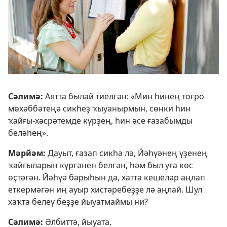
Сәлимә:
Аятта былай тиелгән: «Мин һинең тоғро
мөхәббәтеңә сикһеҙ ҡыуанырмын, сөнки һин
ҡайғы-хәсрәтемде күрҙең, һин әсе ғазабымды
беләһең».
Мәрйәм:
Дауыт, ғазап сикһә лә, Йәһүәнең үҙенең
ҡайғыларын күргәнен белгән, һәм был уға көс
өҫтәгән. Йәһүә барыһын да, хатта кешеләр аңлап
еткермәгән иң ауыр хистәребеҙҙе лә аңлай. Шул
хаҡта белеү беҙҙе йыуатмаймы ни?
Сәлимә:
Әлбиттә, йыуата.