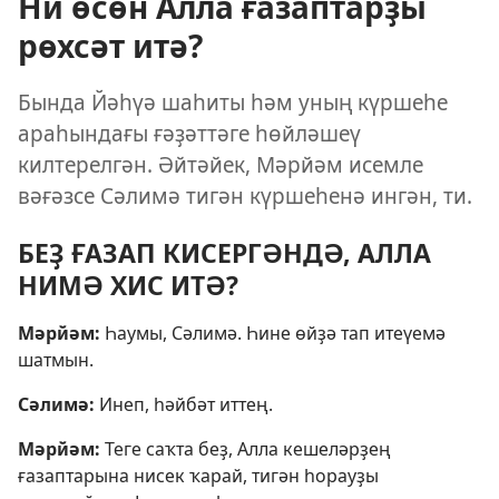
Ни өсөн Алла ғазаптарҙы
рөхсәт итә?
Бында Йәһүә шаһиты һәм уның күршеһе
араһындағы ғәҙәттәге һөйләшеү
килтерелгән. Әйтәйек, Мәрйәм исемле
вәғәзсе Сәлимә тигән күршеһенә ингән, ти.
БЕҘ ҒАЗАП КИСЕРГӘНДӘ, АЛЛА
НИМӘ ХИС ИТӘ?
Мәрйәм:
Һаумы, Сәлимә. Һине өйҙә тап итеүемә
шатмын.
Сәлимә:
Инеп, һәйбәт иттең.
Мәрйәм:
Теге саҡта беҙ, Алла кешеләрҙең
ғазаптарына нисек ҡарай, тигән һорауҙы