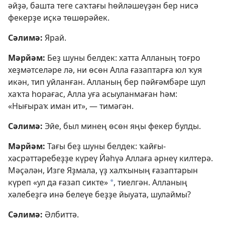
әйҙә, башта теге саҡтағы һөйләшеүҙән бер нисә
фекерҙе иҫкә төшөрәйек.
Сәлимә:
Ярай.
Мәрйәм:
Беҙ шуны белдек: хатта Алланың тоғро
хеҙмәтселәре лә, ни өсөн Алла ғазаптарға юл ҡуя
икән, тип уйланған. Алланың бер пәйғәмбәре шул
хаҡта һорағас, Алла уға асыуланмаған һәм:
«Нығыраҡ иман ит», — тимәгән.
Сәлимә:
Эйе, был минең өсөн яңы фекер булды.
Мәрйәм:
Тағы беҙ шуны белдек: ҡайғы-
хәсрәттәребеҙҙе күреү Йәһүә Аллаға әрнеү килтерә.
Мәҫәлән, Изге Яҙмала, үҙ халҡының ғазаптарын
күреп «ул да ғазап сикте»
, тиелгән. Алланың
*
хәлебеҙгә инә белеүе беҙҙе йыуата, шулаймы?
Сәлимә:
Әлбиттә.