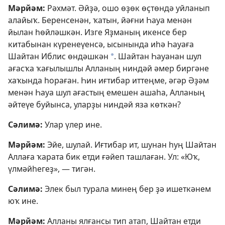
Мәрйәм:
Рәхмәт. Әйҙә, ошо өҙөк өҫтөндә уйланып
алайыҡ. Беренсенән, ҡатын, йәғни Һауа менән
йылан һөйләшкән. Изге Яҙманың икенсе бер
китабынан күренеүенсә, ысынында иһә Һауаға
Шайтан Иблис өндәшкән
. Шайтан Һауанан шул
*
ағасҡа ҡағылышлы Алланың ниндәй әмер биргәне
хаҡында һораған. Һин иғтибар иттеңме, әгәр Әҙәм
менән Һауа шул ағастың емешен ашаһа, Алланың
әйтеүе буйынса, уларҙы ниндәй яза көткән?
Сәлимә:
Улар үлер ине.
Мәрйәм:
Эйе, шулай. Иғтибар ит, шунан һуң Шайтан
Аллаға ҡарата бик етди ғәйеп ташлаған. Ул: «Юҡ,
үлмәйһегеҙ», — тигән.
Сәлимә:
Элек был турала минең бер ҙә ишеткәнем
юҡ ине.
Мәрйәм:
Алланы ялғансы тип атап, Шайтан етди