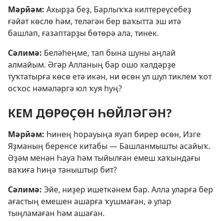
Мәрйәм:
Ахырҙа беҙ, Барлыҡҡа килтереүсебеҙ
ғәйәт көслө һәм, теләгән бер ваҡытта эш итә
башлап, ғазаптарҙы бөтөрә ала, тинек.
Сәлимә:
Беләһеңме, тап бына шуны аңлай
алмайым. Әгәр Алланың бар ошо хәлдәрҙе
туҡтатырға көсө етә икән, ни өсөн ул шул тиклем ҡот
осҡос нәмәләргә юл ҡуя һуң?
КЕМ ДӨРӨҪӨН ҺӨЙЛӘГӘН?
Мәрйәм:
Һинең һорауыңа яуап бирер өсөн, Изге
Яҙманың беренсе китабы — Башланмышты асайыҡ.
Әҙәм менән Һауа һәм тыйылған емеш хаҡындағы
ваҡиға һиңә таныштыр бит?
Сәлимә:
Эйе, ниҙер ишеткәнем бар. Алла уларға бер
ағастың емешен ашарға ҡушмаған, ә улар
тыңламаған һәм ашаған.