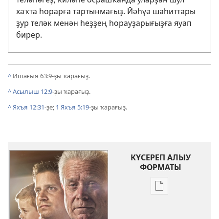
хаҡта һорарға тартынмағыҙ. Йәһүә шаһиттары
ҙур теләк менән һеҙҙең һорауҙарығыҙға яуап
бирер.
^
Ишағыя 63:9
-ҙы ҡарағыҙ.
^
Асылыш 12:9
-ҙы ҡарағыҙ.
^
Яхъя 12:31
-ҙе;
1 Яхъя 5:19
-ҙы ҡарағыҙ.
КҮСЕРЕП АЛЫУ
ФОРМАТЫ
Баҫмаларҙы
күсереп
алыу