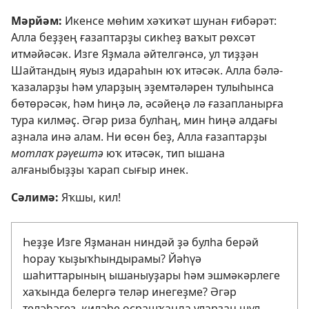
Мәрйәм:
Икенсе мөһим хәҡиҡәт шунан ғибәрәт:
Алла беҙҙең ғазаптарҙы сикһеҙ ваҡыт рөхсәт
итмәйәсәк. Изге Яҙмала әйтелгәнсә, ул тиҙҙән
Шайтандың яуыз идараһын юҡ итәсәк. Алла бәлә-
ҡазаларҙы һәм уларҙың эҙемтәләрен тулыһынса
бөтөрәсәк, һәм һиңә лә, әсәйеңә лә ғазапланырға
тура килмәҫ. Әгәр риза булһаң, мин һиңә алдағы
аҙнала инә алам. Ни өсөн беҙ, Алла ғазаптарҙы
мотлаҡ рәүештә
юҡ итәсәк, тип ышана
алғаныбыҙҙы ҡарап сығыр инек.
Сәлимә:
Яҡшы, кил!
Һеҙҙе Изге Яҙманан ниндәй ҙә булһа берәй
һорау ҡыҙыҡһындырамы? Йәһүә
шаһиттарының ышаныуҙары һәм эшмәкәрлеге
хаҡында белергә теләр инегеҙме? Әгәр
теләһәгеҙ, киләһе осрашҡанда уларҙан шул