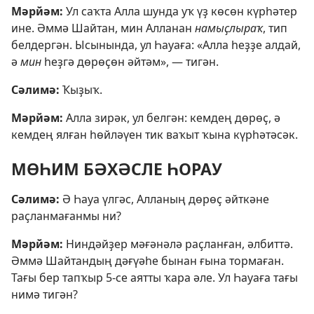
Мәрйәм:
Ул саҡта Алла шунда уҡ үҙ көсөн күрһәтер
ине. Әммә Шайтан, мин Алланан
намыҫлыраҡ
, тип
белдергән. Ысынында, ул Һауаға: «Алла һеҙҙе алдай,
ә
мин
һеҙгә дөрөҫөн әйтәм», — тигән.
Сәлимә:
Ҡыҙыҡ.
Мәрйәм:
Алла зирәк, ул белгән: кемдең дөрөҫ, ә
кемдең ялған һөйләүен тик ваҡыт ҡына күрһәтәсәк.
МӨҺИМ БӘХӘСЛЕ ҺОРАУ
Сәлимә:
Ә Һауа үлгәс, Алланың дөрөҫ әйткәне
раҫланмағанмы ни?
Мәрйәм:
Ниндәйҙер мәғәнәлә раҫланған, әлбиттә.
Әммә Шайтандың дәғүәһе бынан ғына тормаған.
Тағы бер тапҡыр
5-се аятты
ҡара әле. Ул Һауаға тағы
нимә тигән?