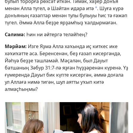
булып торорға рөхсәт иткән. Тимәк, хәҙер донъя
менән Алла түгел, ә Шайтан идара итә
. Шуға күрә
*
донъяның ғазаптар менән тулы булыуы һис тә ғәжәп
түгел. Әммә Алла беҙҙе ярҙамһыҙ ҡалдырмаған.
Сәлимә:
Һин ни әйтергә теләйһең?
Мәрйәм:
Изге Яҙма Алла хаҡында иҫ киткес ике
хәҡиҡәтте аса. Беренсенән, беҙ ғазап кисергәндә,
Йәһүә беҙҙе ташламай. Мәҫәлән, был Дауыт
батшаның
Зәбур 31:7
-лә яҙған һүҙҙәренән күренә. Үҙ
ғүмерендә Дауыт бик күпте кисергән, әммә доғала
ул Аллаға нимә тигән, шул аятты уҡып китә
алмаҫһыңмы?