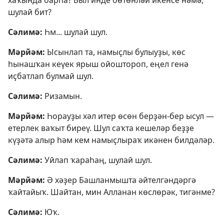
шулай бит?
Сәлимә:
Һм... шулай шул.
Мәрйәм:
Ысынлап та, намыҫлы булыуҙы, көс
һынашҡан кеүек ярыш ойоштороп, еңел генә
иҫбатлап булмай шул.
Сәлимә:
Ризамын.
Мәрйәм:
Һорауҙы хәл итер өсөн берҙән-бер ысул —
етерлек ваҡыт биреү. Шул саҡта кешеләр беҙҙе
күҙәтә алыр һәм кем намыҫлыраҡ икәнен билдәләр.
Сәлимә:
Уйлап ҡараһаң, шулай шул.
Мәрйәм:
Ә хәҙер Башланмышта әйтелгәндәргә
ҡайтайыҡ. Шайтан, мин Алланан көслөрәк, тигәнме?
Сәлимә:
Юҡ.