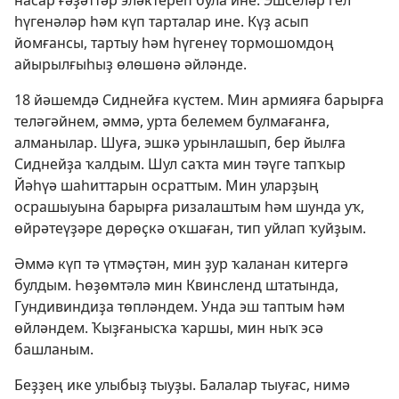
насар ғәҙәттәр эләктереп була ине. Эшселәр гел
һүгенәләр һәм күп тарталар ине. Күҙ асып
йомғансы, тартыу һәм һүгенеү тормошомдоң
айырылғыһыҙ өлөшөнә әйләнде.
18 йәшемдә Сиднейға күстем. Мин армияға барырға
теләгәйнем, әммә, урта белемем булмағанға,
алманылар. Шуға, эшкә урынлашып, бер йылға
Сиднейҙа ҡалдым. Шул саҡта мин тәүге тапҡыр
Йәһүә шаһиттарын осраттым. Мин уларҙың
осрашыуына барырға ризалаштым һәм шунда уҡ,
өйрәтеүҙәре дөрөҫкә оҡшаған, тип уйлап ҡуйҙым.
Әммә күп тә үтмәҫтән, мин ҙур ҡаланан китергә
булдым. Һөҙөмтәлә мин Квинсленд штатында,
Гундивиндиҙа төпләндем. Унда эш таптым һәм
өйләндем. Ҡыҙғанысҡа ҡаршы, мин ныҡ эсә
башланым.
Беҙҙең ике улыбыҙ тыуҙы. Балалар тыуғас, нимә