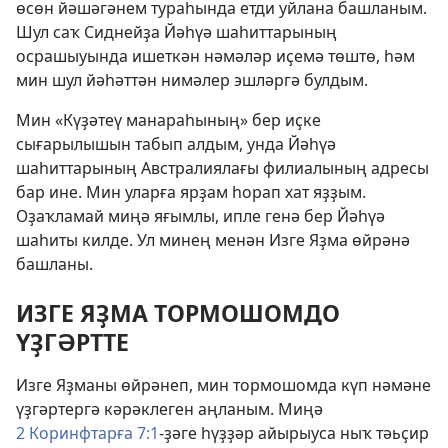
өсөн йәшәгәнем тураһында етди уйлана башланым.
Шул саҡ Сиднейҙа Йәһүә шаһиттарының
осрашыуында ишеткән нәмәләр иҫемә төштө, һәм
мин шул йәһәттән нимәлер эшләргә булдым.
Мин «Күҙәтеү манараһының» бер иҫке
сығарылышын табып алдым, унда Йәһүә
шаһиттарының Австралиялағы филиалының адресы
бар ине. Мин уларға ярҙам һорап хат яҙҙым.
Оҙаҡламай миңә яғымлы, ипле генә бер Йәһүә
шаһиты килде. Ул минең менән Изге Яҙма өйрәнә
башланы.
ИЗГЕ ЯҘМА ТОРМОШОМДО
ҮҘГӘРТТЕ
Изге Яҙманы өйрәнеп, мин тормошомда күп нәмәне
үҙгәртергә кәрәклеген аңланым. Миңә
2 Коринфтарға 7:1
-ҙәге һүҙҙәр айырыуса ныҡ тәьҫир