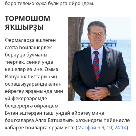
бара телемә хужа булырға өйрәндем.
ТОРМОШОМ
ЯҠШЫРҘЫ
Фермаларҙа эшләгән
саҡта һөйләшерлек
берәү ҙә булманы
тиерлек, сөнки унда
кешеләр әҙ ине. Әммә
Йәһүә шаһиттарының
осрашыуҙарында алған
өйрәтеү ярҙамында мин
уй-фекерҙәремде
белдерергә өйрәндем.
Бүтән эштәрҙән тыш, ундай өйрәтеү миңә
башҡаларға Алла Батшалығы хаҡындағы һөйөнөслө
хәбәрҙе һөйләргә ярҙам итте (
Матфай 6:9, 10;
24:14
).