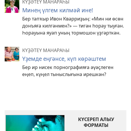
КҮҘӘТЕҮ МАНАРАҺЫ
Минең үлгем килмәй ине!
Бер тапҡыр Ивон Кварриҙың: «Мин ни өсөн
донъяға килгәнмен?» — тигән һорау тыуған.
Һорауына яуап уның тормошон үҙгәрткән.
КҮҘӘТЕҮ МАНАРАҺЫ
Үҙемде еңгәнсе, күп көрәштем
Бер ир нисек порнографияға әүәҫлеген
еңеп, күңел тыныслығына ирешкән?
КҮСЕРЕП АЛЫУ
ФОРМАТЫ