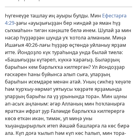
Һүгенеүҙе ташлау иң ауыры булды. Мин
Ефестарға
4:29
-ҙағы «ауыҙығыҙҙан бер ниндәй ҙә яман һүҙ
сыҡмаһын» тигән кәңәште белә инем. Шулай ҙа мин
насар һүҙҙәрҙән шунда уҡ ҡотола алманым. Миңә
Ишағыя 40:26
-лағы һүҙҙәр өҫтөндә уйланыу ярҙам
итте. Йондоҙло күк тураһында унда былай тиелә:
«Башығыҙҙы күтәреп, күккә ҡарағыҙ. Быларҙың
барыһын кем барлыҡҡа килтергән? Ул йондоҙҙар
ғәскәрен һаны буйынса алып сыға, уларҙың
барыһын исемдәре менән атай. Уның сикһеҙ ҡеүәте
һәм ҡурҡыу-хөрмәт уятыусы ҡөҙрәте ярҙамында
уларҙың барыһы ла үҙ урынында тора». Мин шуны
ап-асыҡ аңланым: әгәр Алланың мин һоҡланырға
яратҡан ифрат ҙур Ғаләмде барлыҡҡа килтерергә
көсө еткән икән, тимәк, ул миңә уны
ҡыуандырырлыҡ итеп йәшәй башларға ла көс бирә
ала. Күп доға ҡылып һәм күп көс һалып, мин тора-