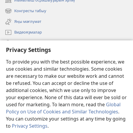
Йыйылыш осрашыуҙарын эҙләү
(opens
new
Конгресты табыу
(opens
window)
new
Яңы мәғлүмәт
window)
Видеояҙмалар
Эҙләү
Privacy Settings
Иғәнәләр
(opens
To provide you with the best possible experience, we
new
use cookies and similar technologies. Some cookies
window)
Күҙәтеү манараһының ОНЛАЙН КИТАПХАНАҺЫ
are necessary to make our website work and cannot
(opens
be refused. You can accept or decline the use of
new
®
JW Hub
window)
additional cookies, which we use only to improve
(opens
new
your experience. None of this data will ever be sold or
window)
used for marketing. To learn more, read the
Global
Policy on Use of Cookies and Similar Technologies
.
You can customize your settings at any time by going
Copyright
© 2026 Watch Tower Bible and Tract Society of Pennsylvania.
ҠУЛЛАНЫУ ҠАҒИҘӘЛӘРЕ
|
КОНФИДЕНЦИАЛЛЕК СӘЙӘСӘТЕ
|
to
Privacy Settings
.
S
PRIVACY SETTINGS