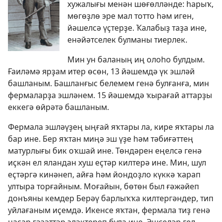
хужалығы менән шөғөлләнде: һарыҡ,
мөгөҙлө эре мал тотто һәм иген,
йәшелсә үҫтерҙе. Ҡалабыҙ таҙа ине,
енәйәтселек булманы тиерлек.
Мин ун баланың иң олоһо булдым.
Ғаиләмә ярҙам итер өсөн, 13 йәшемдә үк эшләй
башланым. Башланғыс белемем генә булғанға, мин
фермаларҙа эшләнем. 15 йәшемдә ҡырағай аттарҙы
еккегә өйрәтә башланым.
Фермала эшләүҙең ыңғай яҡтары ла, кире яҡтары ла
бар ине. Бер яҡтан миңә эш үҙе һәм тәбиғәттең
матурлығы бик оҡшай ине. Төндәрен еңелсә генә
иҫкән ел яландан хуш еҫтәр килтерә ине. Мин, шул
еҫтәргә кинәнеп, айға һәм йондоҙло күккә ҡарап
ултыра торғайным. Моғайын, бөтөн был ғәжәйеп
донъяны кемдер Берәү барлыҡҡа килтергәндер, тип
уйлағаным иҫемдә. Икенсе яҡтан, фермала тиҙ генә