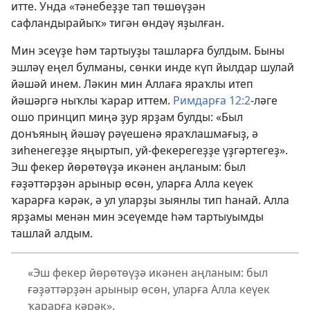
итте. Унда «тәнебеҙҙе тап төшөүҙән
сафландырайыҡ» тигән өндәү яҙылған.
Мин эсеүҙе һәм тартыуҙы ташларға булдым. Быны
эшләү еңел булманы, сөнки инде күп йылдар шулай
йәшәй инем. Ләкин мин Аллаға яраҡлы итеп
йәшәргә ныҡлы ҡарар иттем.
Римдарға 12:2
-ләге
ошо принцип миңә ҙур ярҙам булды: «Был
донъяның йәшәү рәүешенә яраҡлашмағыҙ, ә
зиһенегеҙҙе яңыртып, уй-фекерегеҙҙе үҙгәртегеҙ».
Эш фекер йөрөтөүҙә икәнен аңланым: был
ғәҙәттәрҙән арыныр өсөн, уларға Алла кеүек
ҡарарға кәрәк, ә ул уларҙы зыянлы тип һанай. Алла
ярҙамы менән мин эсеүемде һәм тартыуымды
ташлай алдым.
«Эш фекер йөрөтөүҙә икәнен аңланым: был
ғәҙәттәрҙән арыныр өсөн, уларға Алла кеүек
ҡарарға кәрәк».