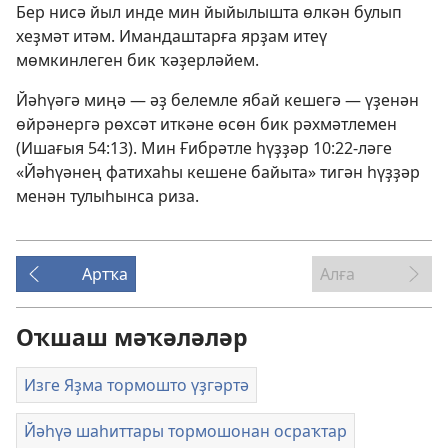
Бер нисә йыл инде мин йыйылышта өлкән булып
хеҙмәт итәм. Имандаштарға ярҙам итеү
мөмкинлеген бик ҡәҙерләйем.
Йәһүәгә миңә — әҙ белемле ябай кешегә — үҙенән
өйрәнергә рөхсәт иткәне өсөн бик рәхмәтлемен
(
Ишағыя 54:13
). Мин
Ғибрәтле һүҙҙәр 10:22
-ләге
«Йәһүәнең фатихаһы кешене байыта» тигән һүҙҙәр
менән тулыһынса риза.
Артҡа
Алға
Оҡшаш мәҡәләләр
Изге Яҙма тормошто үҙгәртә
Йәһүә шаһиттары тормошонан осраҡтар