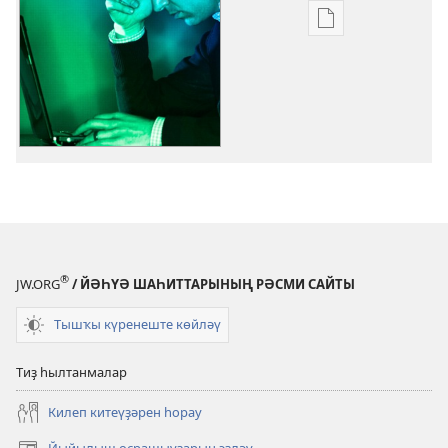
Баҫмаларҙы
күсереп
алыу
көйләүҙәре
КҮҘӘТЕҮ
МАНАРАҺЫ
Август 2013
®
JW.ORG
/ ЙӘҺҮӘ ШАҺИТТАРЫНЫҢ РӘСМИ САЙТЫ
Тышҡы күренеште көйләү
Тиҙ һылтанмалар
Килеп китеүҙәрен һорау