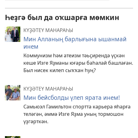
Һеҙгә был да оҡшарға мөмкин
КҮҘӘТЕҮ МАНАРАҺЫ
Мин Алланың барлығына ышанмай
инем
Коммунизм һәм атеизм тәьҫирендә үҫкән
кеше Изге Яҙманы юғары баһалай башлаған.
Был нисек килеп сыҡҡан һуң?
КҮҘӘТЕҮ МАНАРАҺЫ
Мин бейсболды үлеп ярата инем!
Самьюэл Гамильтон спортта карьера яһарға
теләгән, әммә Изге Яҙма уның тормошон
үҙгәрткән.