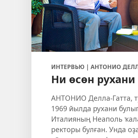
ИНТЕРВЬЮ | АНТОНИО ДЕЛЛ
Ни өсөн рухани
АНТОНИО Делла-Гатта, т
1969 йылда рухани булып
Италияның Неаполь ҡал
ректоры булған. Унда о