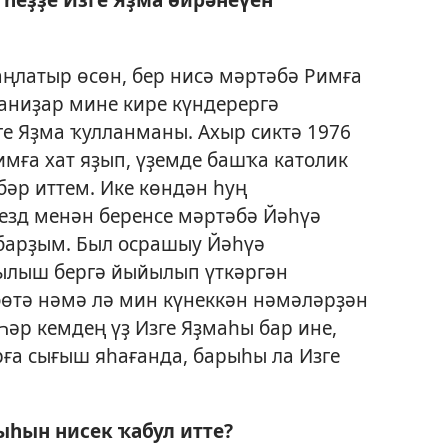
ңлатыр өсөн, бер нисә мәртәбә Римға
аниҙар мине кире күндерергә
ге Яҙма ҡулланманы. Ахыр сиктә 1976
мға хат яҙып, үҙемде башҡа католик
әр иттем. Ике көндән һуң
езд менән беренсе мәртәбә Йәһүә
арҙым. Был осрашыу Йәһүә
ылыш бергә йыйылып үткәргән
бөтә нәмә лә мин күнеккән нәмәләрҙән
Һәр кемдең үҙ Изге Яҙмаһы бар ине,
ға сығыш яһағанда, барыһы ла Изге
ыһын нисек ҡабул итте?