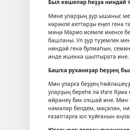
Был кешеләр һеҙҙә ниндәй 
Мине уларҙың ҙур ышаныс ме
кәрәкле аяттарҙы еңел генә 
миңә Марио исемле икенсе б
башланы. Ул ҙур түҙемлек ме
ниндәй генә булмаһын, семин
инде ишеккә шылтырата ине.
Башҡа руханиҙар һеҙҙең бы
Мин уларға беҙҙең һөйләшеү
уларҙың береһе лә Изге Яҙма
өйрәнеү бик оҡшай ине. Мин 
нәмәләр белдем, мәҫәлән, н
ғазаптарға юл ҡуйғанын аңл
Юғарыраҡ торған руханиҙар