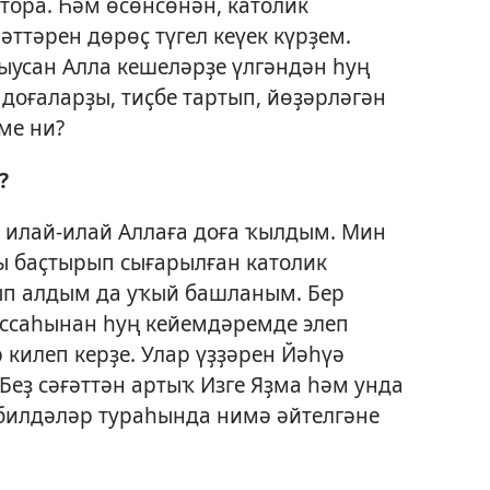
тора. Һәм өсөнсөнән, католик
ттәрен дөрөҫ түгел кеүек күрҙем.
ыусан Алла кешеләрҙе үлгәндән һуң
 доғаларҙы, тиҫбе тартып, йөҙәрләгән
ме ни?
?
 илай-илай Аллаға доға ҡылдым. Мин
ы баҫтырып сығарылған католик
ып алдым да уҡый башланым. Бер
ссаһынан һуң кейемдәремде элеп
 килеп керҙе. Улар үҙҙәрен Йәһүә
еҙ сәғәттән артыҡ Изге Яҙма һәм унда
билдәләр тураһында нимә әйтелгәне