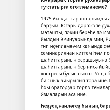
туҡтатырға өгөтләмәнеме?
1975 йылда, ҡараштарымды а
барҙым. Юғары дәрәжәле рух
маташты, ләкин береһе лә Из
йылдың 9 ғинуарында мин, Ри
тип иҫәпләмәүем хаҡында хәб
семинариянан киттем һәм по
шаһиттарының осрашыуына б
шаһиттарының бер нисә йый
конгресы булып сыҡты. Унда 
бик ныҡ айырылып тора ине. 
һәм ораторҙар төрлө темалар
Яҙмаларын аса ине.
Һеҙҙең ғаиләгеҙ бының бар