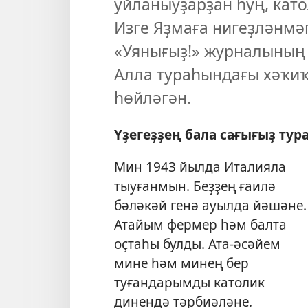
уйланыуҙарҙан һуң, кат
Изге Яҙмаға нигеҙләнмәг
«Уянығыҙ!» журналының
Алла тураһындағы хәҡиҡ
һөйләгән.
Үҙегеҙҙең бала сағығыҙ тур
Мин 1943 йылда Италияла
тыуғанмын. Беҙҙең ғаилә
бәләкәй генә ауылда йәшәне.
Атайым фермер һәм балта
оҫтаһы булды. Ата-әсәйем
мине һәм минең бер
туғандарымды католик
динендә тәрбиәләне.