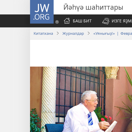
JW.ORG
Йәһүә шаһиттары
БАШ БИТ
ИЗГЕ ЯҘ
Китапхана
Журналдар
«Уянығыҙ!» | Февра