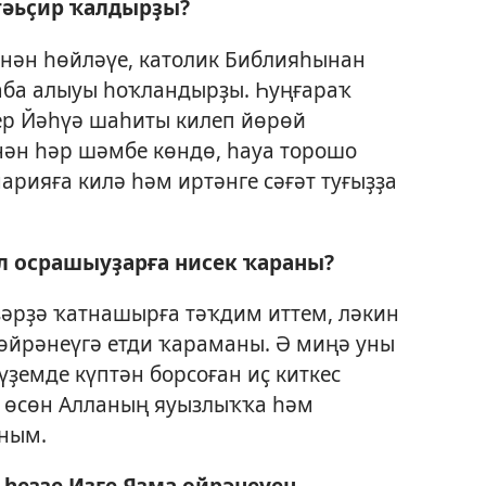
тәьҫир ҡалдырҙы?
нән һөйләүе, католик Библияһынан
таба алыуы һоҡландырҙы. Һуңғараҡ
ер Йәһүә шаһиты килеп йөрөй
нән һәр шәмбе көндө, һауа торошо
арияға килә һәм иртәнге сәғәт туғыҙҙа
л осрашыуҙарға нисек ҡараны?
ҙәрҙә ҡатнашырға тәҡдим иттем, ләкин
 өйрәнеүгә етди ҡараманы. Ә миңә уны
үҙемде күптән борсоған иҫ киткес
и өсөн Алланың яуызлыҡҡа һәм
аным.
 һеҙҙе Изге Яҙма өйрәнеүен