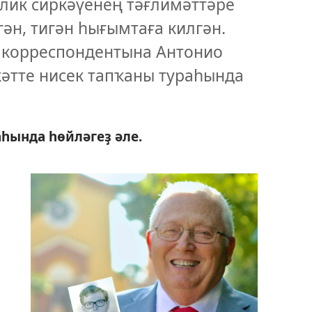
олик сиркәүенең тәғлимәттәре
ән, тигән һығымтаға килгән.
 корреспондентына Антонио
әтте нисек тапҡаны тураһында
аһында һөйләгеҙ әле.