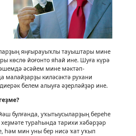
Уларҙың яңғырауыҡлы тауыштары мине
ры көслө йоғонто яһай ине. Шуға күрә
йәшемдә әсәйем мине мәктәп-
да малайҙарҙы киләсәктә рухани
диерәк белем алыуға әҙерләйҙәр ине.
геҙме?
йәш булғанда, уҡытыусыларҙың береһе
 хеҙмәте тураһында тарихи хәбәрҙәр
, һәм мин уны бер нисә ҡат уҡып