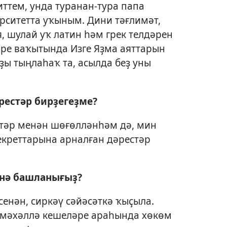
ттем, унда туранан-тура папа
рситетта уҡыным. Дини тәғлимәт,
, шулай уҡ латин һәм грек телдәрен
ре ваҡытында Изге Яҙма аяттарын
ҙы тыңлаһаҡ та, асылда беҙ уны
әрестәр бирҙегеҙме?
тәр менән шөғөлләнһәм дә, мин
екреттарына арналған дәрестәр
әнә башланығыҙ?
сенән, сиркәү сәйәсәткә ҡыҫыла.
м мәхәллә кешеләре араһында хөкөм