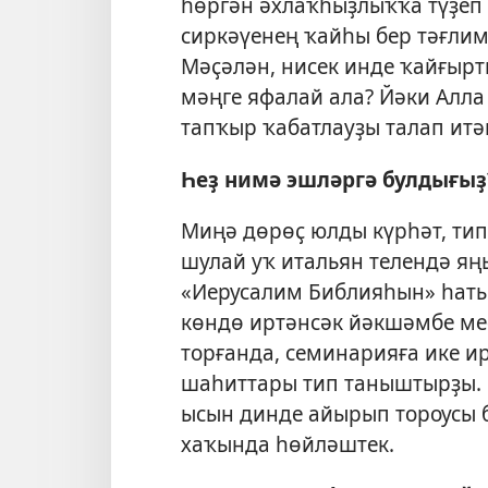
һөргән әхлаҡһыҙлыҡҡа түҙеп 
сиркәүенең ҡайһы бер тәғлимә
Мәҫәлән, нисек инде ҡайғырт
мәңге яфалай ала? Йәки Алла
тапҡыр ҡабатлауҙы талап итә
Һеҙ нимә эшләргә булдығыҙ
Миңә дөрөҫ юлды күрһәт, тип
шулай уҡ итальян телендә яң
«Иерусалим Библияһын» һат
көндө иртәнсәк йәкшәмбе ме
торғанда, семинарияға ике ир
шаһиттары тип таныштырҙы. Б
ысын динде айырып тороусы 
хаҡында һөйләштек.