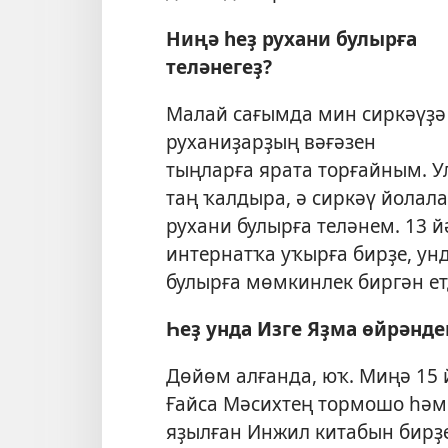
Ниңә һеҙ рухани булырға
теләнегеҙ?
Малай сағымда мин сиркәүҙә
руханиҙарҙың вәғәзен
тыңларға ярата торғайным. 
таң ҡалдыра, ә сиркәү йолала
рухани булырға теләнем. 13 
интернатҡа уҡырға бирҙе, ун
булырға мөмкинлек биргән ет
Һеҙ унда Изге Яҙма өйрәнде
Дөйөм алғанда, юҡ. Миңә 15 
Ғайса Мәсихтең тормошо һәм
яҙылған Инжил китабын бирҙе