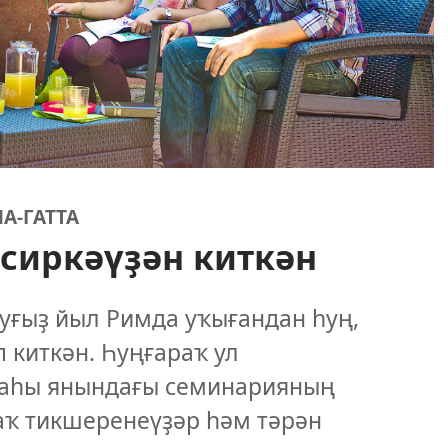
А-ГАТТА
 сиркәүҙән киткән
уғыҙ йыл Римда уҡығандан һуң,
 киткән. Һуңғараҡ ул
аһы янындағы семинарияның
ҙаҡ тикшеренеүҙәр һәм тәрән