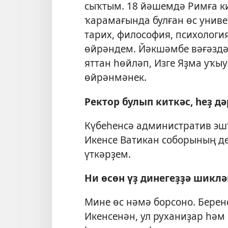
сыҡтым. 18 йәшемдә Римға ки
ҡарамағында булған өс униве
тарих, философия, психология
өйрәндем. Йәкшәмбе вәғәздә
яттан һөйләп, Изге Яҙма уҡыу
өйрәнмәнек.
Ректор булып киткәс, һеҙ д
Күбеһенсә административ эш
Икенсе Ватикан соборының д
үткәрҙем.
Ни өсөн үҙ динегеҙҙә шикл
Мине өс нәмә борсоно. Берен
Икенсенән, ул руханиҙар һә