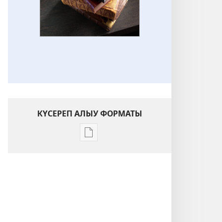
КҮСЕРЕП АЛЫУ ФОРМАТЫ
Баҫмаларҙы
күсереп
алыу
көйләүҙәре
«УЯНЫҒЫҘ!»
Февраль 2015