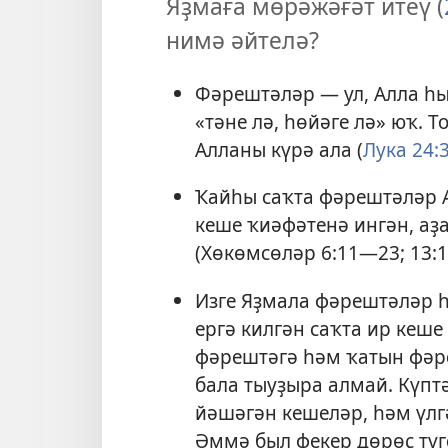
Яҙмаға мөрәжәғәт итеү (
нимә әйтелә?
Фәрештәләр — ул, Алла һы
«тәне лә, һөйәге лә» юҡ. 
Алланы күрә ала (
Лука 24:3
Ҡайһы саҡта фәрештәләр А
кеше ҡиәфәтенә ингән, аҙа
(
Хөкөмсөләр 6:11—23;
13:
Изге Яҙмала фәрештәләр һ
ергә килгән саҡта ир кеше
фәрештәгә һәм ҡатын фәре
бала тыуҙыра алмай. Күпт
йәшәгән кешеләр, һәм үлгә
Әммә был фекер дөрөҫ тү