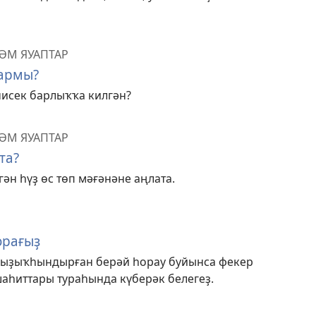
ҺӘМ ЯУАПТАР
бармы?
нисек барлыҡҡа килгән?
ҺӘМ ЯУАПТАР
та?
гән һүҙ өс төп мәғәнәне аңлата.
орағыҙ
 ҡыҙыҡһындырған берәй һорау буйынса фекер
аһиттары тураһында күберәк белегеҙ.