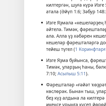
килтергән, шуға күрә Изге
атала (
Әйүп 1:6;
Зәбур 148:
Изге Яҙмала «кешеләрҙең
әйтелә. Тимәк, фәрештәләр
ала. Алла үҙ хәбәрен кеш
кешеләр фәрештәләргә до
тейеш түгел (
1 Коринфтарға
Изге Яҙма буйынса, фәреш
Тимәк, уларҙың һаны, бәл
7:10;
Асылыш 5:11
).
Фәрештәләр «ғәйәт ҡөҙрәт
көслөрәк. Бынан тыш, улар
беҙ күҙ алдына ла килтер
икенсе урынға күсеп йөрөй