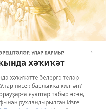
РЕШТӘЛӘР. УЛАР БАРМЫ?
ҡында хәҡиҡәт
да хәҡиҡәтте белергә теләр
 Улар нисек барлыҡҡа килгән?
орауҙарға яуаптар табыр өсөн,
фынан рухландырылған Изге