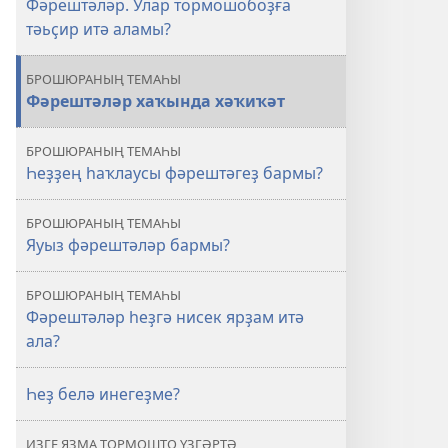
Фәрештәләр. Улар тормошобоҙға
бармы?»
тәьҫир итә аламы?
тигән
брошюра
БРОШЮРАНЫҢ ТЕМАҺЫ
Фәрештәләр хаҡында хәҡиҡәт
БРОШЮРАНЫҢ ТЕМАҺЫ
Һеҙҙең һаҡлаусы фәрештәгеҙ бармы?
БРОШЮРАНЫҢ ТЕМАҺЫ
Яуыз фәрештәләр бармы?
БРОШЮРАНЫҢ ТЕМАҺЫ
Фәрештәләр һеҙгә нисек ярҙам итә
ала?
Һеҙ белә инегеҙме?
ИЗГЕ ЯҘМА ТОРМОШТО ҮҘГӘРТӘ