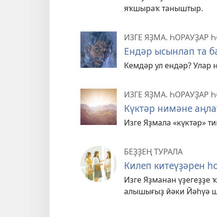
яҡшыраҡ таныштыр.
ИЗГЕ ЯҘМА. ҺОРАУҘАР 
Ендәр ысынлап та 
Кемдәр ул ендәр? Улар 
ИЗГЕ ЯҘМА. ҺОРАУҘАР 
Күктәр нимәне аңла
Изге Яҙмала «күктәр» ти
БЕҘҘЕҢ ТУРАЛА
Килеп китеүҙәрен һ
Изге Яҙманан үҙегеҙҙе
алышығыҙ йәки Йәһүә ш