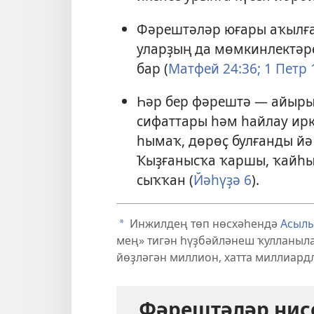
Фәрештәләр юғары аҡылға һ
уларҙың да мөмкинлектәре
бар (
Матфей 24:36;
1 Петр 
Һәр бер фәрештә — айыры
сифаттары һәм һайлау ирке
һымаҡ, дөрөҫ булғанды йә
Ҡыҙғанысҡа ҡаршы, ҡайһы
сыҡҡан (
Йәһүҙә 6
).
Инжилдең төп нөсхәһендә
Асылы
a
мең» тигән һүҙбәйләнеш ҡулланыла
йөҙләгән миллион, хатта миллиардл
Фәрештәләр нис