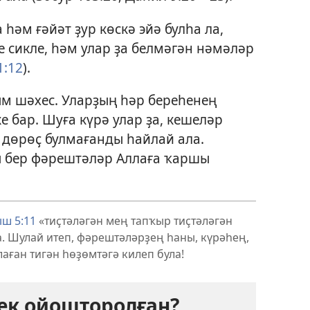
әм ғәйәт ҙур көскә эйә булһа ла,
 сикле, һәм улар ҙа белмәгән нәмәләр
1:12
).
м шәхес. Уларҙың һәр береһенең
 бар. Шуға күрә улар ҙа, кешеләр
 дөрөҫ булмағанды һайлай ала.
 бер фәрештәләр Аллаға ҡаршы
ш 5:11
«тиҫтәләгән мең тапҡыр тиҫтәләгән
. Шулай итеп, фәрештәләрҙең һаны, күрәһең,
аған тигән һөҙөмтәгә килеп була!
ек ойошторолған?