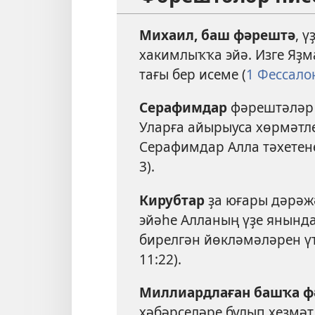
Михаил, баш фәрештә
, 
хакимлыҡҡа эйә. Изге Яҙм
тағы бер исеме (
1 Фессало
Серафимдар
фәрештәләр 
Уларға айырыуса хөрмәтл
Серафимдар Алла тәхетене
3
).
Кирубтар
ҙа юғары дәрәжә
эйәһе Алланың үҙе янында
бирелгән йөкләмәләрен үт
11:22
).
Миллиардлаған башҡа ф
хәбәрселәре булып хеҙмәт