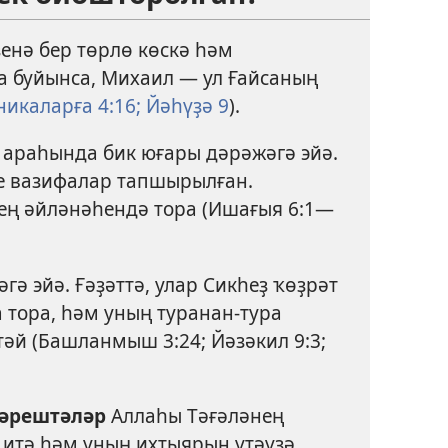
үҙенә бер төрлө көскә һәм
а буйынса, Михаил — ул Ғайсаның
никаларға 4:16;
Йәһүҙә 9
).
араһында бик юғары дәрәжәгә эйә.
е вазифалар тапшырылған.
ң әйләнәһендә тора (
Ишағыя 6:1—
гә эйә. Ғәҙәттә, улар Сикһеҙ ҡөҙрәт
 тора, һәм уның туранан-тура
әй (
Башланмыш 3:24;
Йәзәкил 9:3;
әрештәләр
Аллаһы Тәғәләнең
 итә һәм уның ихтыярын үтәүҙә