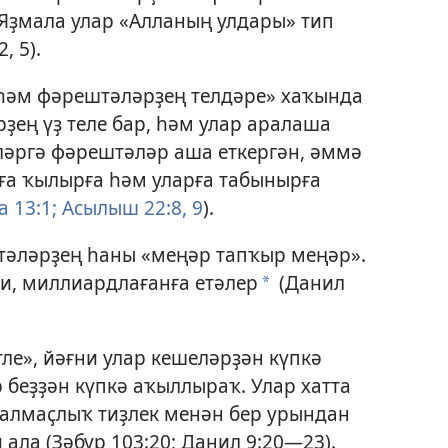
 Яҙмала улар «Алланың улдары» тип
2,
5
).
 һәм фәрештәләрҙең телдәре» хаҡында
ҙең үҙ теле бар, һәм улар аралаша
еләргә фәрештәләр аша еткергән, әммә
ға ҡылырға һәм уларға табынырға
 13:1;
Асылыш 22:8, 9
).
тәләрҙең һаны «меңәр тапҡыр меңәр».
ки, миллиардлағанға етәлер
(
Данил
a
ле», йәғни улар кешеләрҙән күпкә
 беҙҙән күпкә аҡыллыраҡ. Улар хатта
ә алмаҫлыҡ тиҙлек менән бер урындан
 ала (
Зәбур 103:20;
Данил 9:20—23
).