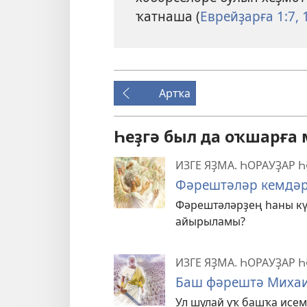
ҡатнаша (
Еврейҙарға 1:7,
Артҡа
Һеҙгә был да оҡшарға
ИЗГЕ ЯҘМА. ҺОРАУҘАР 
Фәрештәләр кемдәр
Фәрештәләрҙең һаны кү
айырыламы?
ИЗГЕ ЯҘМА. ҺОРАУҘАР 
Баш фәрештә Михаи
Ул шулай уҡ башҡа исем 