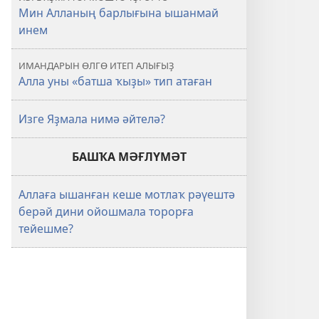
Мин Алланың барлығына ышанмай
инем
ИМАНДАРЫН ӨЛГӨ ИТЕП АЛЫҒЫҘ
Алла уны «батша ҡыҙы» тип атаған
Изге Яҙмала нимә әйтелә?
БАШҠА МӘҒЛҮМӘТ
Аллаға ышанған кеше мотлаҡ рәүештә
берәй дини ойошмала торорға
тейешме?