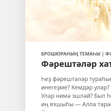
БРОШЮРАНЫҢ ТЕМАҺЫ | ФӘ
Фәрештәләр ха
Һеҙ фәрештәләр тураһын
инегеҙме? Кемдәр улар?
Улар нимә эшләй? Был һ
иң яҡшыһы — Алла тара