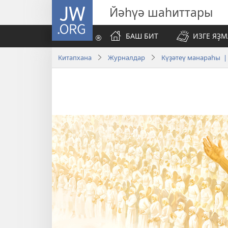
JW.ORG
Йәһүә шаһиттары
БАШ БИТ
ИЗГЕ ЯҘ
Китапхана
Журналдар
Күҙәтеү манараһы |