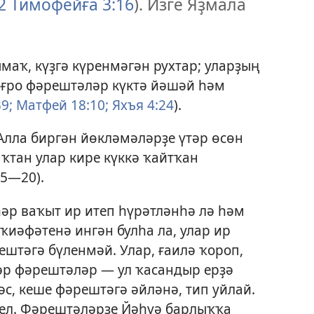
2 Тимофейға 3:16
). Изге Яҙмала
маҡ, күҙгә күренмәгән рухтар; уларҙың
Тоғро фәрештәләр күктә йәшәй һәм
9;
Матфей 18:10;
Яхъя 4:24
).
лла биргән йөкләмәләрҙе үтәр өсөн
ҡтан улар кире күккә ҡайтҡан
15—20
).
әр ваҡыт ир итеп һүрәтләнһә лә һәм
 ҡиәфәтенә ингән булһа ла, улар ир
штәгә бүленмәй. Улар, ғаилә ҡороп,
әр фәрештәләр — ул ҡасандыр ерҙә
с, кеше фәрештәгә әйләнә, тип уйлай.
гел. Фәрештәләрҙе Йәһүә барлыҡҡа