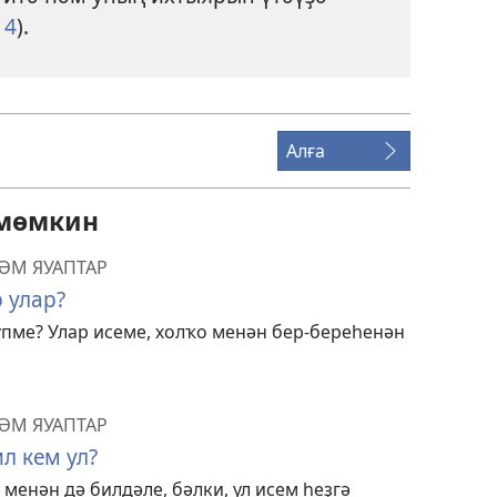
14
).
Алға
 мөмкин
ҺӘМ ЯУАПТАР
 улар?
пме? Улар исеме, холҡо менән бер-береһенән
ҺӘМ ЯУАПТАР
л кем ул?
менән дә билдәле, бәлки, ул исем һеҙгә