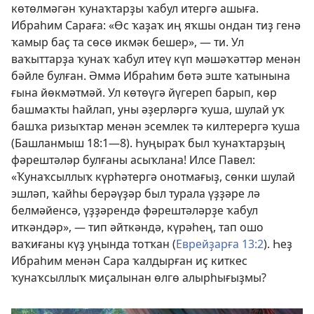
көтөлмәгән ҡунаҡтарҙы ҡабул итергә ашыға.
Ибраһим Сараға: «Өс ҡаҙаҡ иң яҡшы ондан тиҙ генә
ҡамыр баҫ та сөсө икмәк бешер», — ти. Ул
ваҡыттарҙа ҡунаҡ ҡабул итеү күп мәшәҡәттәр менән
бәйле булған. Әммә Ибраһим бөтә эште ҡатынына
ғына йөкмәтмәй. Ул көтөүгә йүгереп барып, көр
башмаҡты һайлап, уны әҙерләргә ҡуша, шулай уҡ
башҡа ризыҡтар менән эсемлек тә килтерергә ҡуша
(
Башланмыш 18:1—8
). Һуңыраҡ был ҡунаҡтарҙың
фәрештәләр булғаны асыҡлана! Илсе Павел:
«Ҡунаҡсыллыҡ күрһәтергә онотмағыҙ, сөнки шулай
эшләп, ҡайһы берәүҙәр был турала үҙҙәре лә
белмәйенсә, үҙҙәрендә фәрештәләрҙе ҡабул
иткәндәр», — тип әйткәндә, күрәһең, тап ошо
ваҡиғаны күҙ уңында тотҡан (
Еврейҙарға 13:2
). Һеҙ
Ибраһим менән Сара ҡалдырған иҫ киткес
ҡунаҡсыллыҡ миҫалынан өлгө алырһығыҙмы?