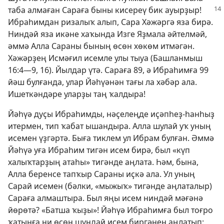
таба
алмаған Сараға быны кисереү бик ауырҙыр!
Ибраһимдан ризалыҡ алып, Сара Хәжәргә яза бирә.
Ниндәй яза икәне хаҡында Изге Яҙмала әйтелмәй,
әммә Алла Сараны бының өсөн хөкөм итмәгән.
Хәжәрҙең Исмәғил исемле улы тыуа (
Башланмыш
16:4—9,
16
). Йылдар үтә. Сараға 89, ә Ибраһимға 99
йәш булғанда, улар Йәһүәнән тағы ла хәбәр ала.
Ишеткәндәре уларҙы таң ҡалдыра!
Йәһүә дуҫы Ибраһимды, нәҫелеңде иҫәпһеҙ-һанһыҙ
итермен, тип ҡабат ышандыра. Алла шулай уҡ уның
исемен үҙгәртә. Быға тиклем ул Ибрам булған. Әммә
Йәһүә уға Ибраһим тигән исем бирә, был «күп
халыҡтарҙың атаһы» тигәнде аңлата. Һәм, бына,
Алла беренсе тапҡыр Сараны иҫкә ала. Ул уның
Сарай исемен (бәлки, «мыжыҡ» тигәнде аңлаталыр)
Сараға алмаштыра. Был яңы исем ниндәй мәғәнә
йөрөтә? «Батша ҡыҙы»! Йәһүә Ибраһимға был тоғро
ҡатынға ни өсөн шундай исем биргәнен аңлатып: