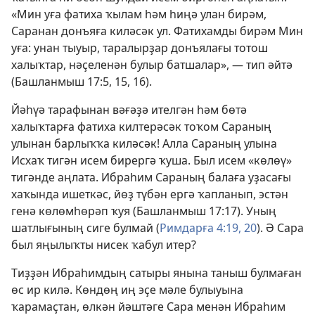
«Мин уға фатиха ҡылам һәм һиңә улан бирәм,
Саранан донъяға киләсәк ул. Фатихамды бирәм Мин
уға: унан тыуыр, таралырҙар донъялағы тотош
халыҡтар, нәҫеленән булыр батшалар», — тип әйтә
(
Башланмыш 17:5,
15, 16
).
Йәһүә тарафынан вәғәҙә ителгән һәм бөтә
халыҡтарға фатиха килтерәсәк тоҡом Сараның
улынан барлыҡҡа киләсәк! Алла Сараның улына
Исхаҡ тигән исем бирергә ҡуша. Был исем «көлөү»
тигәнде аңлата. Ибраһим Сараның балаға уҙасағы
хаҡында ишеткәс, йөҙ түбән ергә ҡапланып, эстән
генә көлөмһөрәп ҡуя (
Башланмыш 17:17
). Уның
шатлығының сиге булмай (
Римдарға 4:19, 20
). Ә Сара
был яңылыҡты нисек ҡабул итер?
Тиҙҙән Ибраһимдың сатыры янына таныш булмаған
өс ир килә. Көндөң иң эҫе мәле булыуына
ҡарамаҫтан, өлкән йәштәге Сара менән Ибраһим