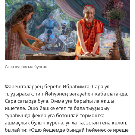
Сара ҡунаҡсыл булған
Фәрештәләрҙең береһе Ибраһимға, Сара ул
тыуҙырасаҡ, тип Йәһүәнең вәғәҙәһен ҡабатлағанда,
Сара сатырҙа була. Әммә уға барыһы ла яҡшы
ишетелә. Ошо йәшкә етеп тә бала тыуҙырыу
тураһында фекер уға бөтөнләй тормошҡа
ашмаҫлыҡ булып күренә, ул хатта, эстән генә көлөп,
былай ти: «Ошо йәшемдә бындай һөйөнөскә ирешә