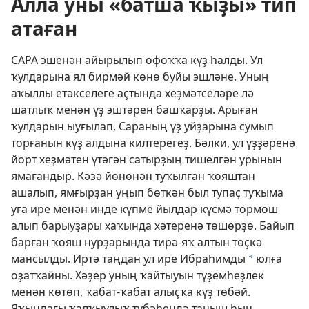
Алла уны «батша ҡыҙы» тип
атаған
САРА эшенән айырылып офоҡҡа күҙ һалды. Ул
ҡулдарына ял бирмәй көнө буйы эшләне. Уның
аҡыллы етәкселеге аҫтында хеҙмәтселәре лә
шатлыҡ менән үҙ эштәрен башҡарҙы. Арыған
ҡулдарын ыуғылап, Сараның үҙ уйҙарына сумып
торғанын күҙ алдына килтерегеҙ. Бәлки, ул үҙҙәренә
йорт хеҙмәтен үтәгән сатырҙың тишелгән урынын
ямағандыр. Кәзә йөнөнән туҡылған ҡояштан
ашалып, ямғырҙан уңып бөткән был тупаҫ туҡыма
уға ире менән инде күпме йылдар күсмә тормош
алып барыуҙары хаҡында хәтеренә төшөрҙө. Байып
барған ҡояш нурҙарында тирә-яҡ алтын төҫкә
мансылды. Иртә таңдан ул ире Ибраһимды
юлға
a
оҙатҡайны. Хәҙер уның ҡайтыуын түҙемһеҙлек
менән көтөп, ҡабат-ҡабат алыҫҡа күҙ төбәй.
Яҡындағы ҡалҡыулыҡ түбәһендә таныш һын