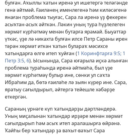
булған. Аҡыллы ҡатын иренә ул ишетергә теләгәнде
генә әйтмәй. Ғаиләнең именлегенә һәм киләсәгенә
янаған проблема тыуғас, Сара ла иренә үҙ фекерен
асыҡтан-асыҡ әйткән. Ләкин уның тура һүҙлелеген
хөрмәт күрһәтмәү менән бутарға ярамай. Быуаттар
үткәс, үҙе лә никахта булған илсе Петр Сараны ирен
тәрән хөрмәт иткән ҡатын булараҡ мәсихсе
ҡатындарға өлгө итеп ҡуйған (
1 Коринфтарға 9:5;
1
Петр 3:5, 6
). Ысынында, Сара юғарыла иҫкә алынған
проблема тураһында иренә әйтмәһә, был үҙе
хөрмәт күрһәтмәү булыр ине, сөнки ул саҡта
Ибраһим да, бөтә ғаиләһе лә зыян күрер ине. Сара,
яратыу сағылдырып, әйтергә тейешле хәбәрҙе
еткергән.
Сараның үрнәге күп ҡатындарҙы дәртләндерә.
Уның миҫалынан ҡатындар ирҙәре менән хөрмәт
сағылдырып һәм асыҡ итеп аралашырға өйрәнә.
Ҡайһы бер ҡатындар ҙа ваҡыт-ваҡыт Сара