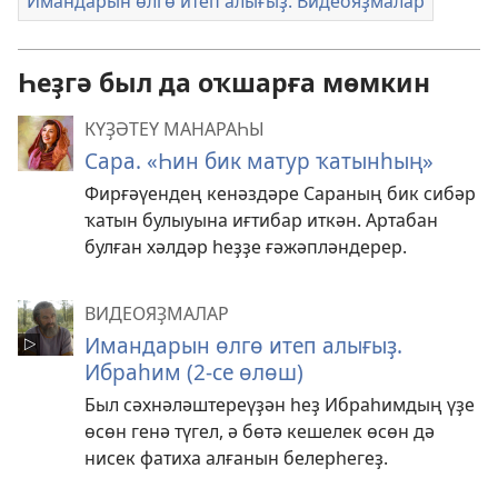
Имандарын өлгө итеп алығыҙ. Видеояҙмалар
Һеҙгә был да оҡшарға мөмкин
КҮҘӘТЕҮ МАНАРАҺЫ
Сара. «Һин бик матур ҡатынһың»
Фирғәүендең кенәздәре Сараның бик сибәр
ҡатын булыуына иғтибар иткән. Артабан
булған хәлдәр һеҙҙе ғәжәпләндерер.
ВИДЕОЯҘМАЛАР
Имандарын өлгө итеп алығыҙ.
Ибраһим (2-се өлөш)
Был сәхнәләштереүҙән һеҙ Ибраһимдың үҙе
өсөн генә түгел, ә бөтә кешелек өсөн дә
нисек фатиха алғанын белерһегеҙ.