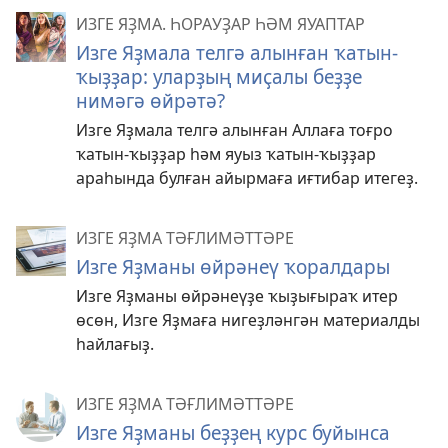
ИЗГЕ ЯҘМА. ҺОРАУҘАР ҺӘМ ЯУАПТАР
Изге Яҙмала телгә алынған ҡатын-
ҡыҙҙар: уларҙың миҫалы беҙҙе
нимәгә өйрәтә?
Изге Яҙмала телгә алынған Аллаға тоғро
ҡатын-ҡыҙҙар һәм яуыз ҡатын-ҡыҙҙар
араһында булған айырмаға иғтибар итегеҙ.
ИЗГЕ ЯҘМА ТӘҒЛИМӘТТӘРЕ
Изге Яҙманы өйрәнеү ҡоралдары
Изге Яҙманы өйрәнеүҙе ҡыҙығыраҡ итер
өсөн, Изге Яҙмаға нигеҙләнгән материалды
һайлағыҙ.
ИЗГЕ ЯҘМА ТӘҒЛИМӘТТӘРЕ
Изге Яҙманы беҙҙең курс буйынса