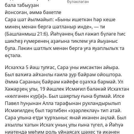
бүләкләгән
бала табыуҙан
йонсоған, әммә бәхетле
Сара шат йылмайып: «Быны ишеткән һәр кеше
минең менән бергә шатланыр инде», — ти
(
Башланмыш 21:6
). Йәһүәнең был ғәжәп бүләге һис
шикһеҙ ғүмеренең аҙағына тиклем уға йыуаныс
була. Ләкин шатлыҡ менән бергә уға яуаплылыҡ та
өҫтәлә.
Исхаҡҡа 5 йәш тулғас, Сара уны имсәктән айыра.
Был ваҡиға айҡанлы ғаилә ҙур байрам ойоштора.
Әммә Сараның байрам кәйефе оҙаҡҡа бармай. Ул
Хәжәрҙең улы, 19 йәшлек Исмәғил бәләкәй Исхаҡтан
«көлгәнен күр[ә]». Был шаяртыу ғына булмай. Илсе
Павел һуңынан Алла тарафынан рухландырылып
Исмәғилдең был тәртибен «эҙәрлекләү» тип атай.
Сара улына етди ҡурҡыныс янай икәнен аңлай. Был
аҡыллы ҡатын Исхаҡ уның улы ғына түгел, ә Йәһүә
ниәтендә мөһим роль уйнаясаҡ шәхес тә икәнен