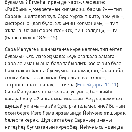
буламмы? Етмәһә, ирем дә ҡарт». Фәрештә:
«Раббының ҡөҙрәтенән килмәҫ эш бармы?» — тип
Сараны шелтәләп ҡуя. Сара ҡурҡып китә, һәм уның
хистәрен аңлап була. Ул: «Мин көлмәнем», — тип
аҡлана. Ләкин фәрештә: «Юҡ, һин көлдөң», — ти
(
Башланмыш 18:9—15
).
Сара Йәһүәгә ышанмағанға күрә көлгән, тип әйтеп
буламы? Юҡ. Изге Яҙмала: «Ауырға ҡала алмаған
Сара ла иманы аша бала табырлыҡ көскә эйә була
һәм, өлкән йәштә булыуына ҡарамаҫтан, бала таба,
сөнки Алла тарафынан бирелгән вәғәҙәнең
тоғролоғона ышана», — тиелә (
Еврейҙарға 11:11
).
Сара Йәһүәне яҡшы белгән, ул уның һәр ҡайһы
вәғәҙәһен үтәй алғанына инанған. Беҙҙең кемебеҙ
шундай уҡ иманға эйә булырға теләмәҫ ине? Бының
өсөн беҙгә Изге Яҙма ярҙамында Йәһүәне яҡшыраҡ
белергә кәрәк. Шул саҡта беҙ Сараның иманы
нигеҙһеҙ булмағанын күрербеҙ. Йәһүә ысындан да