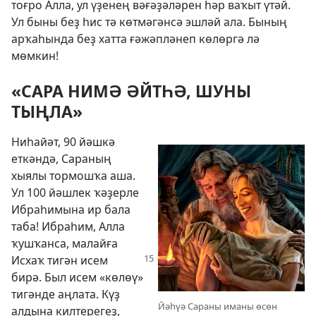
тоғро Алла, ул үҙенең вәғәҙәләрен һәр ваҡыт үтәй.
Ул быны беҙ һис тә көтмәгәнсә эшләй ала. Бының
арҡаһында беҙ хатта ғәжәпләнеп көлөргә лә
мөмкин!
«САРА НИМӘ ӘЙТҺӘ, ШУНЫ
ТЫҢЛА»
Ниһайәт, 90 йәшкә
еткәндә, Сараның
хыялы тормошҡа аша.
Ул 100 йәшлек ҡәҙерле
Ибраһимына ир бала
таба! Ибраһим, Алла
ҡушҡанса, малайға
Исхаҡ
тигән исем
бирә. Был исем «көлөү»
тигәнде аңлата. Күҙ
Йәһүә Сараны иманы өсөн
алдына килтерегеҙ,