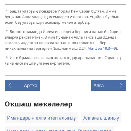
Башта уларҙың исемдәре Ибрам һәм Сарай булған. Әммә
a
һуңынан Алла уларҙың исемдәрен үҙгәрткән. Уңайлы булһын
өсөн, беҙ уларҙы шул исемдәр менән атарбыҙ.
Боронғо заманда Йәһүә ир кешегә бер нисә ҡатын йә йәриә
b
алырға рөхсәт иткән. Әммә һуңынан Алла Ғайса аша Эденда
ғәмәлгә индергән никахҡа ҡағылышлы талапты — бер
никахлылыҡты тергеҙгән (
Башланмыш 2:24;
Матфей 19:3—9
).
Изге Яҙмала иҫкә алынған ҡатындар араһынан тик Сараның
c
ғына нисә йәштә үлгәне күрһәтелә.
Артҡа
Алға
Оҡшаш мәҡәләләр
Имандарын өлгө итеп алығыҙ
Аллаға ышаныу