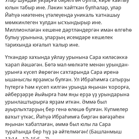
Улар шундай уйҙарға бирелгән булһа, кире ҡайтыу
юлын табыр ине. Ләкин ҡайтҡан булһалар, улар
Йәһүә ниәтенең үтәлеүендә уникаль ҡатнашыу
мөмкинлеген ҡулдан ысҡындырыр ине.
Миллионлаған кешене дәртләндергән иман өлгөһө
булыу урынына, уларҙың исемдәре кешелек
тарихында юғалып ҡалыр ине.
Үткәндәр хаҡында уйлау урынына Сара киләсәккә
ҡарап йәшәгән. Бөтә мал-мөлкәте менән урындан-
урынға күсеп йөрөгән саҡтарында Сара иренә
ышаныслы ярҙамсы булған. Ул Ибраһимға сатырҙы
һүтергә һәм күсеп килгән урында яңынан ҡорорға,
әйберҙәрҙе йыйырға һәм яңы ерҙә үҙ урындарына
урынлаштырырға ярҙам иткән. Әммә был
ауырлыҡтарҙың бер генә өлөшө булған. Күпмелер
ваҡыт үткәс, Йәһүә Ибраһимға биргән вәғәҙәһен
яңынан ҡабатлаған, әммә был юлы ла Сара
тураһында бер һүҙ ҙә әйтелмәгән! (
Башланмыш