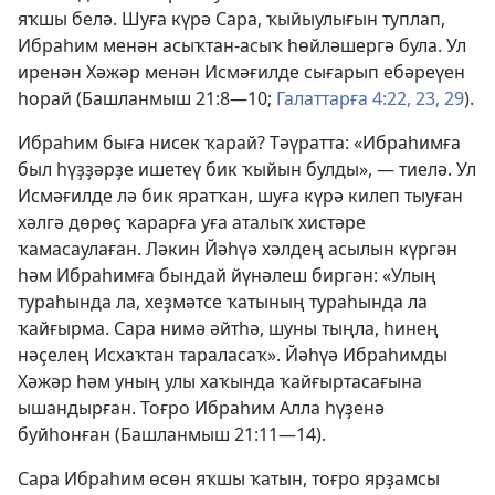
яҡшы белә. Шуға күрә Сара, ҡыйыулығын туплап,
Ибраһим менән асыҡтан-асыҡ һөйләшергә була. Ул
иренән Хәжәр менән Исмәғилде сығарып ебәреүен
һорай (
Башланмыш 21:8—10;
Галаттарға 4:22, 23,
29
).
Ибраһим быға нисек ҡарай? Тәүратта: «Ибраһимға
был һүҙҙәрҙе ишетеү бик ҡыйын булды», — тиелә. Ул
Исмәғилде лә бик яратҡан, шуға күрә килеп тыуған
хәлгә дөрөҫ ҡарарға уға аталыҡ хистәре
ҡамасаулаған. Ләкин Йәһүә хәлдең асылын күргән
һәм Ибраһимға бындай йүнәлеш биргән: «Улың
тураһында ла, хеҙмәтсе ҡатының тураһында ла
ҡайғырма. Сара нимә әйтһә, шуны тыңла, һинең
нәҫелең Исхаҡтан тараласаҡ». Йәһүә Ибраһимды
Хәжәр һәм уның улы хаҡында ҡайғыртасағына
ышандырған. Тоғро Ибраһим Алла һүҙенә
буйһонған (
Башланмыш 21:11—14
).
Сара Ибраһим өсөн яҡшы ҡатын, тоғро ярҙамсы