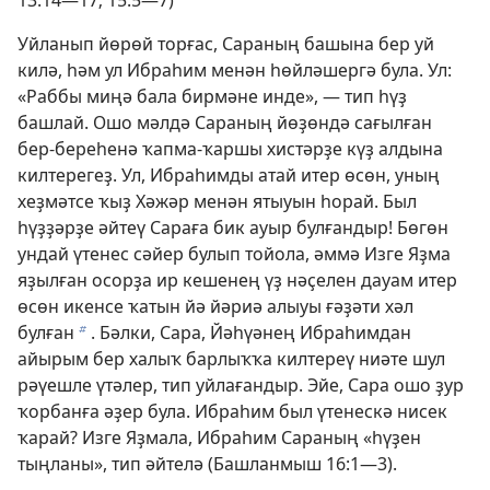
13:14—17;
15:5—7
)
Уйланып йөрөй торғас, Сараның башына бер уй
килә, һәм ул Ибраһим менән һөйләшергә була. Ул:
«Раббы миңә бала бирмәне инде», — тип һүҙ
башлай. Ошо мәлдә Сараның йөҙөндә сағылған
бер-береһенә ҡапма-ҡаршы хистәрҙе күҙ алдына
килтерегеҙ. Ул, Ибраһимды атай итер өсөн, уның
хеҙмәтсе ҡыҙ Хәжәр менән ятыуын һорай. Был
һүҙҙәрҙе әйтеү Сараға бик ауыр булғандыр! Бөгөн
ундай үтенес сәйер булып тойола, әммә Изге Яҙма
яҙылған осорҙа ир кешенең үҙ нәҫелен дауам итер
өсөн икенсе ҡатын йә йәриә алыуы ғәҙәти хәл
булған
. Бәлки, Сара, Йәһүәнең Ибраһимдан
b
айырым бер халыҡ барлыҡҡа килтереү ниәте шул
рәүешле үтәлер, тип уйлағандыр. Эйе, Сара ошо ҙур
ҡорбанға әҙер була. Ибраһим был үтенескә нисек
ҡарай? Изге Яҙмала, Ибраһим Сараның «һүҙен
тыңланы», тип әйтелә (
Башланмыш 16:1—3
).