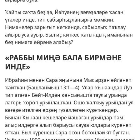
Ҡайһы саҡта беҙ ҙә, Йәһүәнең вәғәҙәләре ҡасан
үтәлер инде, тип сабырһыҙланырға мөмкин.
Нимәнелер зарығып көткәндә, сабырлыҡ һаҡлау
айырыуса ауыр. Был иҫ киткес ҡатындың иманынан
беҙ нимәгә өйрәнә алабыҙ?
«РАББЫ МИҢӘ БАЛА БИРМӘНЕ
ИНДЕ»
Ибраһим менән Сара яңы ғына Мысырҙан әйләнеп
ҡайтҡан (
Башланмыш 13:1—4
). Улар ҡынаандар Луз
тип атаған Бейт-Илдән көнсығышта таулы урында
лагерь ҡороп урынлашҡан. Ошо ҡалҡыу урындан ул
вәғәҙә ителгән ерҙең гүзәллеген күҙәткәндер.
Бынан Ҡынаан кешеләре йәшәгән урындар һәм
алыҫ илдәргә алып барыусы сауҙа юлдары күренеп
ятҡан. Был күренеш Сара өсөн бөтөнләй ят булған.