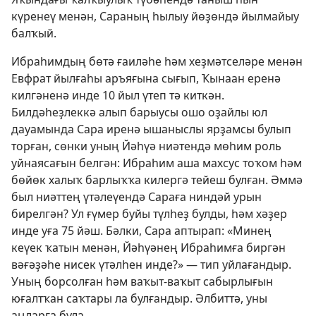
күренеү менән, Сараның һылыу йөҙөндә йылмайыу
балҡый.
Ибраһимдың бөтә ғаиләһе һәм хеҙмәтселәре менән
Евфрат йылғаһы аръяғына сығып, Ҡынаан еренә
килгәненә инде 10 йыл үтеп тә киткән.
Билдәһеҙлеккә алып барыусы ошо оҙайлы юл
дауамында Сара иренә ышаныслы ярҙамсы булып
торған, сөнки уның Йәһүә ниәтендә мөһим роль
уйнаясағын белгән: Ибраһим аша махсус тоҡом һәм
бөйөк халыҡ барлыҡҡа килергә тейеш булған. Әммә
был ниәттең үтәлеүендә Сараға ниндәй урын
бирелгән? Ул ғүмер буйы түлһеҙ булды, һәм хәҙер
инде уға 75 йәш. Бәлки, Сара аптырап: «Минең
кеүек ҡатын менән, Йәһүәнең Ибраһимға биргән
вәғәҙәһе нисек үтәлһен инде?» — тип уйлағандыр.
Уның борсолған һәм ваҡыт-ваҡыт сабырлығын
юғалтҡан саҡтары ла булғандыр. Әлбиттә, уны
аңларға була.