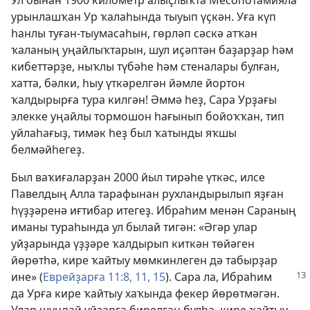
Ул бынан 1900 километр алыҫлыҡта Месопотамияла
урынлашҡан Ур ҡалаһында тыуып үҫкән. Уға күп
һанлы туған-тыумасаһын, гөрләп сәскә атҡан
ҡаланың уңайлыҡтарын, шул иҫәптән баҙарҙар һәм
кибеттәрҙе, ныҡлы түбәһе һәм стеналары булған,
хатта, бәлки, һыу үткәрелгән йәмле йортон
ҡалдырырға тура килгән! Әммә һеҙ, Сара Урҙағы
элекке уңайлы тормошон һағынып бойоҡҡан, тип
уйлаһағыҙ, тимәк һеҙ был ҡатынды яҡшы
белмәйһегеҙ.
Был ваҡиғаларҙан 2000 йыл тирәһе үткәс, илсе
Павелдың Алла тарафынан рухландырылып яҙған
һүҙҙәренә иғтибар итегеҙ. Ибраһим менән Сараның
иманы тураһында ул былай тигән: «Әгәр улар
уйҙарында үҙҙәре ҡалдырып киткән төйәген
йөрөтһә, кире ҡайтыу мөмкинлеген дә табырҙар
ине» (
Еврейҙарға
11:8,
11,
15
). Сара ла, Ибраһим
да Урға кире ҡайтыу хаҡында фекер йөрөтмәгән.