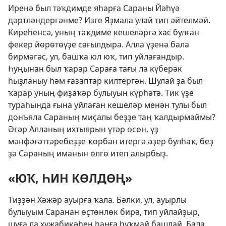
Иренә был тәҡдимде яһарға Сараны Йәһүә
дәртләндергәнме? Изге Яҙмала улай тип әйтелмәй.
Киреһенсә, уның тәҡдиме кешеләргә хас булған
фекер йөрөтөүҙе сағылдыра. Алла үҙенә бала
бирмәгәс, ул, башҡа юл юҡ, тип уйлағандыр.
Һуңынан был ҡарар Сараға тағы ла күберәк
һыҙланыу һәм ғазаптар килтергән. Шулай ҙа был
ҡарар уның фиҙаҡәр булыуын күрһәтә. Тик үҙе
тураһында ғына уйлаған кешеләр менән тулы был
донъяла Сараның миҫалы беҙҙе таң ҡалдырмаймы?
Әгәр Алланың ихтыярын үтәр өсөн, үҙ
мәнфәғәттәребеҙҙе ҡорбан итергә әҙер булһаҡ, беҙ
ҙә Сараның иманын өлгө итеп алырбыҙ.
«ЮҠ, ҺИН КӨЛДӨҢ»
Тиҙҙән Хәжәр ауырға ҡала. Бәлки, ул, ауырлы
булыуым Саранан өҫтөнлөк бирә, тип уйлайҙыр,
шуға ла хужабикәһен һанға һуҡмай башлай. Бала