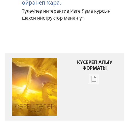
өйрәнеп ҡара.
Түләүһеҙ интерактив Изге Яҙма курсын
шәхси инструктор менән үт.
КҮСЕРЕП АЛЫУ
ФОРМАТЫ
Баҫмаларҙы
күсереп
алыу
көйләүҙәре
КҮҘӘТЕҮ
МАНАРАҺЫ
«Фәрештәләр.