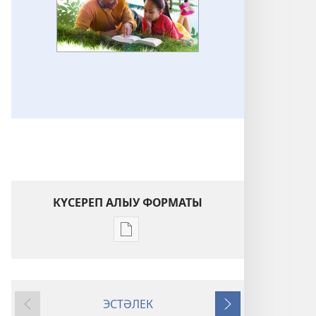
КҮСЕРЕП АЛЫУ ФОРМАТЫ
Баҫмаларҙы
күсереп
алыу
көйләүҙәре
ЭСТӘЛЕК
«УЯНЫҒЫҘ!»
Артҡа
Алға