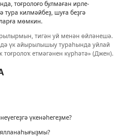
да, тоғролоғо булмаған ирле-
ә тура килмәйбеҙ, шуға беҙгә
ларға мөмкин.
ырылырмын, тигән уй менән өйләнешә.
дә үк айырылышыу тураһында уйлай
ҡ тоғролоҡ етмәгәнен күрһәтә» (Джен).
А
неүегеҙгә үкенәһегеҙме?
ыялланаһығыҙмы?