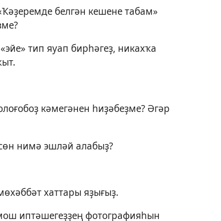
«Ҡәҙеремде белгән кешене табам»
ҙме?
 «эйе» тип яуап бирһәгеҙ, никахҡа
ҡыт.
олоғобоҙ кәмегәнен һиҙәбеҙме? Әгәр
сөн нимә эшләй алабыҙ?
мөхәббәт хаттары яҙығыҙ.
мош иптәшегеҙҙең фотографияһын