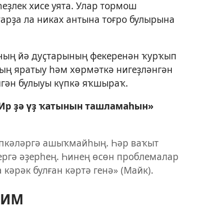
еҙлек хисе уята. Улар тормош
арҙа ла никах антына тоғро булырына
ның йә дуҫтарының фекеренән ҡурҡып
ң яратыу һәм хөрмәткә нигеҙләнгән
лгән булыуы күпкә яҡшыраҡ.
р ҙә үҙ ҡатынын ташламаһын»
үпкәләргә ашыҡмайһың. Һәр ваҡыт
нергә әҙерһең. Һинең өсөн проблемалар
а кәрәк булған кәртә генә» (Майк).
ҺИМ