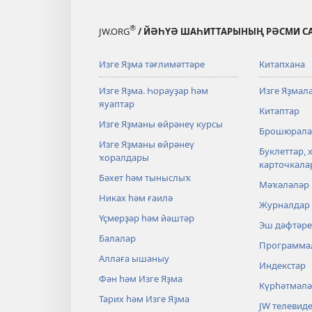
®
JW.ORG
/ ЙӘҺҮӘ ШАҺИТТАРЫНЫҢ РӘСМИ С
Изге Яҙма тәғлимәттәре
Китапхана
Изге Яҙма. Һорауҙар һәм
Изге Яҙмал
яуаптар
Китаптар
Изге Яҙманы өйрәнеү курсы
Брошюрала
Изге Яҙманы өйрәнеү
Буклеттар, 
ҡоралдары
карточкала
Бәхет һәм тыныслыҡ
Мәҡәләләр
Никах һәм ғаилә
Журналдар
Үҫмерҙәр һәм йәштәр
Эш дәфтәре
Балалар
Программа
Аллаға ышаныу
Индекстар
Фән һәм Изге Яҙма
Күрһәтмәл
Тарих һәм Изге Яҙма
JW телевид