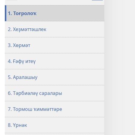
Бәхетле
ғаиләләрҙең
1. Тоғролоҡ
12
сере
2. Хеҙмәттәшлек
3. Хөрмәт
4. Ғәфү итеү
5. Аралашыу
6. Тәрбиәләү саралары
7. Тормош ҡиммәттәре
8. Үрнәк