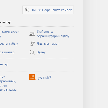
Тышҡы күренеште көйләү
анмалар
п китеүҙәрен
Йыйылыш
(opens
у
осрашыуҙарын эҙләү
new
ресты табыу
Яңы мәғлүмәт
window)
ояҙмалар
Эҙләү
нәләр
әтеү
®
JW Hub
(opens
араһының
new
ЛАЙН
window)
АПХАНАҺЫ