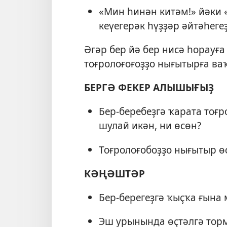
«Мин һинән китәм!» йәки 
кеүегерәк һүҙҙәр әйтәһеге
Әгәр бер йә бер нисә һорауға
тоғролоғоғоҙҙо нығытырға ва
БЕРГӘ ФЕКЕР АЛЫШЫҒЫҘ
Бер-беребеҙгә ҡарата тоғр
шулай икән, ни өсөн?
Тоғролоғобоҙҙо нығытыр ө
КӘҢӘШТӘР
Бер-берегеҙгә ҡыҫҡа ғына 
Эш урынында өҫтәлгә тор