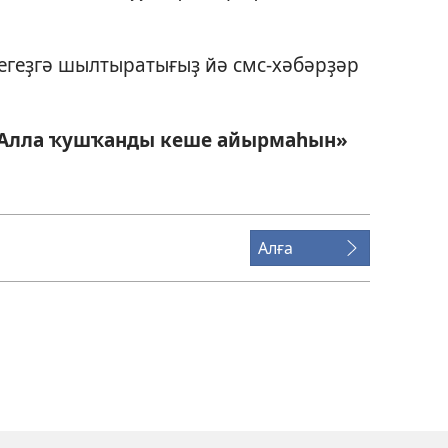
регеҙгә шылтыратығыҙ йә смс-хәбәрҙәр
Алла ҡушҡанды кеше айырмаһын»
Алға