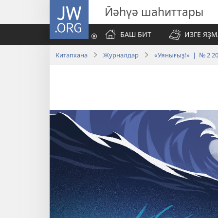
JW.ORG
Йәһүә шаһиттары
БАШ БИТ
ИЗГЕ ЯҘ
Китапхана
Журналдар
«Уянығыҙ!» | № 2 2