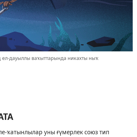
ң ел-дауыллы ваҡыттарында никахты ныҡ
АТА
ле-ҡатынлылар уны ғүмерлек союз тип