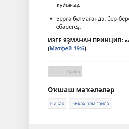
ҡуйығыҙ.
Бергә булмағанда, бер-бе
ебәрегеҙ.
ИЗГЕ ЯҘМАНАН ПРИНЦИП: «
(
Матфей 19:6
).
Артҡа
Оҡшаш мәҡәләләр
Никах
Никах һәм ғаилә