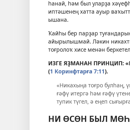
һанай, һәм был уларҙа хәүефһ
иптәшенең хатта ауыр ваҡытт
ышана.
Ҡайһы бер парҙар туғандары
айырылышмай. Ләкин никахты
тоғролоҡ хисе менән беркете
ИЗГЕ ЯҘМАНАН ПРИНЦИП: «И
(
1 Коринфтарға 7:11
).
«Никахыңа тоғро булһаң, 
ғәфү итергә һәм ғәфү үте
тупик түгел, ә еңеп сығырғ
НИ ӨСӨН БЫЛ МӨ