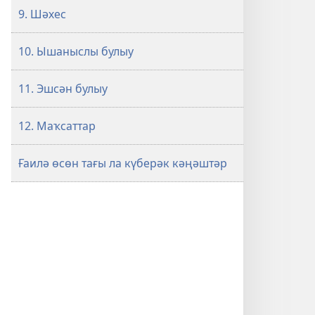
9. Шәхес
10. Ышаныслы булыу
11. Эшсән булыу
12. Маҡсаттар
Ғаилә өсөн тағы ла күберәк кәңәштәр