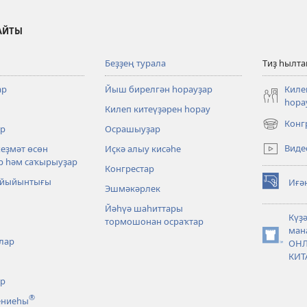
АЙТЫ
Беҙҙең турала
Тиҙ һылт
ар
Йыш бирелгән һорауҙар
Киле
һора
Килеп китеүҙәрен һорау
Конг
р
Осрашыуҙар
(opens
new
Виде
хеҙмәт өсөн
Иҫкә алыу кисәһе
window)
р һәм саҡырыуҙар
Конгрестар
 йыйынтығы
Иғә
Эшмәкәрлек
(opens
new
Йәһүә шаһиттары
window)
Күҙ
тормошонан осраҡтар
ман
лар
(opens
ОН
new
КИТ
window)
әр
®
ениеһы