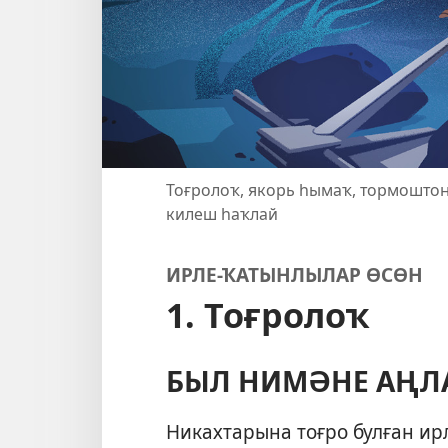
Тоғролоҡ, якорь һымаҡ, тормошто
килеш һаҡлай
ИРЛЕ-ҠАТЫНЛЫЛАР ӨСӨН
1. Тоғролоҡ
БЫЛ НИМӘНЕ АҢЛ
Никахтарына тоғро булған ир