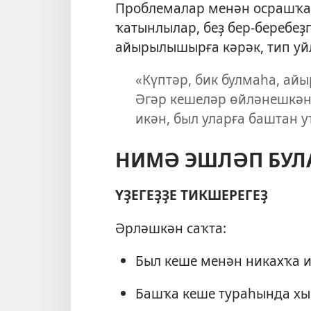
Проблемалар менән осрашҡан
ҡатынлылар, беҙ бер-беребеҙг
айырылышырға кәрәк, тип уй
«Күптәр, бик булмаһа, ай
Әгәр кешеләр өйләнешкән
икән, был уларға баштан у
НИМӘ ЭШЛӘП БУЛ
ҮҘЕГЕҘҘЕ ТИКШЕРЕГЕҘ
Әрләшкән саҡта:
Был кеше менән никахҡа и
Башҡа кеше тураһында х